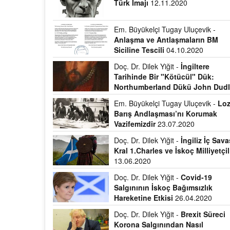
Türk İmajı
12.11.2020
Em. Büyükelçi Tugay Uluçevik -
Anlaşma ve Antlaşmaların BM
Siciline Tescili
04.10.2020
Doç. Dr. Dilek Yiğit -
İngiltere
Tarihinde Bir "Kötücül" Dük:
Northumberland Dükü John Dud
18.08.2020
Em. Büyükelçi Tugay Uluçevik -
Lo
Barış Andlaşması’nı Korumak
Vazifemizdir
23.07.2020
Doç. Dr. Dilek Yiğit -
İngiliz İç Sava
Kral 1.Charles ve İskoç Milliyetçil
13.06.2020
Doç. Dr. Dilek Yiğit -
Covid-19
Salgınının İskoç Bağımsızlık
Hareketine Etkisi
26.04.2020
Doç. Dr. Dilek Yiğit -
Brexit Süreci
Korona Salgınından Nasıl