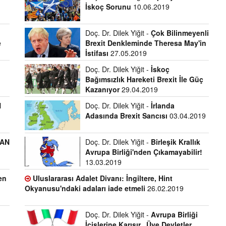
İskoç Sorunu
10.06.2019
Doç. Dr. Dilek Yiğit -
Çok Bilinmeyenli
e
Brexit Denkleminde Theresa May'in
İstifası
27.05.2019
Doç. Dr. Dilek Yiğit -
İskoç
Bağımsızlık Hareketi Brexit İle Güç
Kazanıyor
29.04.2019
N
Doç. Dr. Dilek Yiğit -
İrlanda
Adasında Brexit Sancısı
03.04.2019
MAN
Doç. Dr. Dilek Yiğit -
Birleşik Krallık
Avrupa Birliği'nden Çıkamayabilir!
13.03.2019
den
Uluslararası Adalet Divanı: İngiltere, Hint
Okyanusu'ndaki adaları iade etmeli
26.02.2019
Doç. Dr. Dilek Yiğit -
Avrupa Birliği
İçişlerine Karışır...Üye Devletler