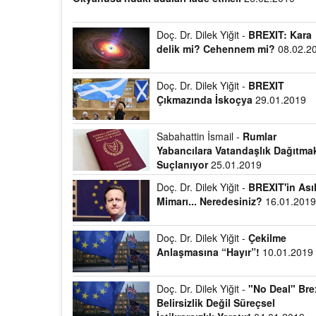
Doç. Dr. Dilek Yiğit -
BREXIT: Kara
delik mi? Cehennem mi?
08.02.2
Doç. Dr. Dilek Yiğit -
BREXIT
Çıkmazında İskoçya
29.01.2019
Sabahattin İsmail -
Rumlar
Yabancılara Vatandaşlık Dağıtma
Suçlanıyor
25.01.2019
Doç. Dr. Dilek Yiğit -
BREXIT'in Ası
Mimarı... Neredesiniz?
16.01.201
Doç. Dr. Dilek Yiğit -
Çekilme
Anlaşmasına “Hayır”!
10.01.2019
Doç. Dr. Dilek Yiğit -
"No Deal" Bre
Belirsizlik Değil Süreçsel