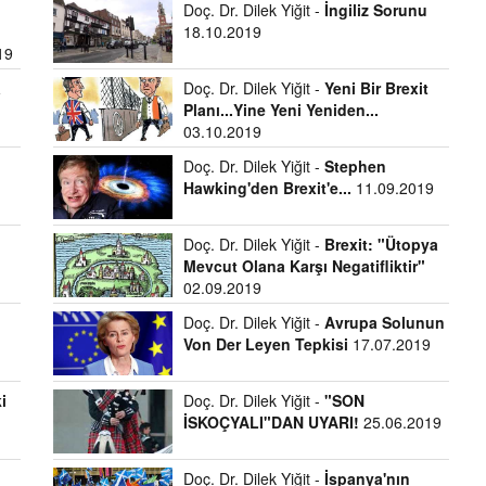
Doç. Dr. Dilek Yiğit -
İngiliz Sorunu
18.10.2019
19
a
Doç. Dr. Dilek Yiğit -
Yeni Bir Brexit
Planı...Yine Yeni Yeniden...
03.10.2019
Doç. Dr. Dilek Yiğit -
Stephen
Hawking'den Brexit'e...
11.09.2019
Doç. Dr. Dilek Yiğit -
Brexit: "Ütopya
n
Mevcut Olana Karşı Negatifliktir"
02.09.2019
Doç. Dr. Dilek Yiğit -
Avrupa Solunun
Von Der Leyen Tepkisi
17.07.2019
i
Doç. Dr. Dilek Yiğit -
"SON
İSKOÇYALI"DAN UYARI!
25.06.2019
Doç. Dr. Dilek Yiğit -
İspanya'nın