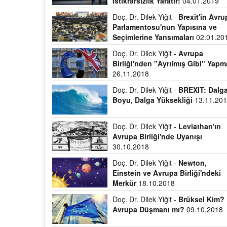
İstikrarsızlık Yaratır!
04.01.2019
Doç. Dr. Dilek Yiğit -
Brexit'in Avru
Parlamentosu'nun Yapısına ve
Seçimlerine Yansımaları
02.01.20
Doç. Dr. Dilek Yiğit -
Avrupa
Birliği'nden "Ayrılmış Gibi" Yapm
26.11.2018
Doç. Dr. Dilek Yiğit -
BREXIT: Dalg
Boyu, Dalga Yüksekliği
13.11.20
Doç. Dr. Dilek Yiğit -
Leviathan'ın
Avrupa Birliği'nde Uyanışı
30.10.2018
Doç. Dr. Dilek Yiğit -
Newton,
Einstein ve Avrupa Birliği'ndeki
Merkür
18.10.2018
Doç. Dr. Dilek Yiğit -
Brüksel Kim?
Avrupa Düşmanı mı?
09.10.2018