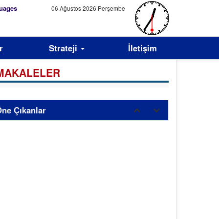
uages
06 Ağustos 2026 Perşembe
r
Strateji
İletişim
MAKALELER
ne Çıkanlar