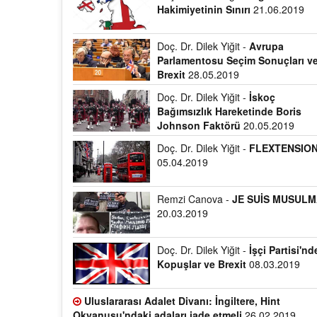
Hakimiyetinin Sınırı
21.06.2019
Doç. Dr. Dilek Yiğit -
Avrupa
Parlamentosu Seçim Sonuçları v
Brexit
28.05.2019
Doç. Dr. Dilek Yiğit -
İskoç
Bağımsızlık Hareketinde Boris
Johnson Faktörü
20.05.2019
Doç. Dr. Dilek Yiğit -
FLEXTENSIO
05.04.2019
Remzi Canova -
JE SUİS MUSUL
20.03.2019
Doç. Dr. Dilek Yiğit -
İşçi Partisi'n
Kopuşlar ve Brexit
08.03.2019
Uluslararası Adalet Divanı: İngiltere, Hint
Okyanusu'ndaki adaları iade etmeli
26.02.2019