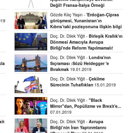
Değil! Fransa-İtalya Örneği
11.02.2019
Gözde Kılıç Yaşın -
'Erdoğan-Çipras
019
görüşmesi, Yunanistan’ın
Kıbrıs’taki pozisyonuna ilişkin bilgi
verecek’
04.02.2019
Doç. Dr. Dilek Yiğit -
Birleşik Krallık'ın
Dönmesi Amacıyla Avrupa
Birliği'nde Reform Yapılmamalı!
29.01.2019
Doç. Dr. Dilek Yiğit -
Londra'nın
kla
Sıçraması :Sözü Heidegger 'e
Bırakmak
19.01.2019
l
Doç. Dr. Dilek Yiğit -
Çekilme
9
Sürecinin Tuhaflıkları
15.01.2019
Doç. Dr. Dilek Yiğit -
"Black
Mirror"dan, Popülizme ve Brexit'e...
07.01.2019
xit
Doç. Dr. Dilek Yiğit -
Avrupa
Birliği’nin İran Yaptırımlarını