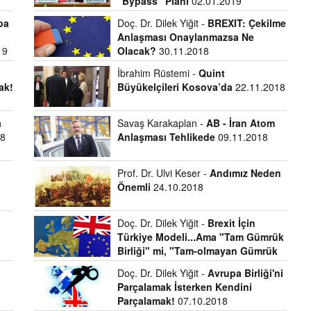
“Bypass” Planı
02.01.2019
pa
Doç. Dr. Dilek Yiğit -
BREXIT: Çekilme
Anlaşması Onaylanmazsa Ne
19
Olacak?
30.11.2018
İbrahim Rüstemi -
Quint
ak!
Büyükelçileri Kosova’da
22.11.2018
a
Savaş Karakaplan -
AB - İran Atom
18
Anlaşması Tehlikede
09.11.2018
Prof. Dr. Ulvi Keser -
Andımız Neden
Önemli
24.10.2018
Doç. Dr. Dilek Yiğit -
Brexit İçin
Türkiye Modeli...Ama "Tam Gümrük
Birliği" mi, "Tam-olmayan Gümrük
Birliği" mi?
11.10.2018
Doç. Dr. Dilek Yiğit -
Avrupa Birliği'ni
Parçalamak İsterken Kendini
Parçalamak!
07.10.2018