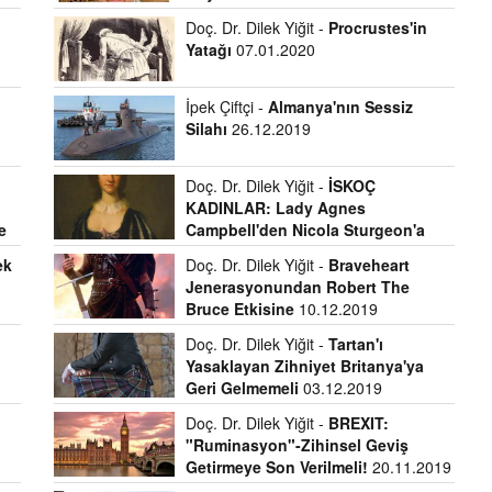
Doç. Dr. Dilek Yiğit -
Procrustes'in
Yatağı
07.01.2020
İpek Çiftçi -
Almanya'nın Sessiz
Silahı
26.12.2019
Doç. Dr. Dilek Yiğit -
İSKOÇ
KADINLAR: Lady Agnes
e
Campbell'den Nicola Sturgeon'a
20.12.2019
ek
Doç. Dr. Dilek Yiğit -
Braveheart
Jenerasyonundan Robert The
Bruce Etkisine
10.12.2019
Doç. Dr. Dilek Yiğit -
Tartan'ı
Yasaklayan Zihniyet Britanya'ya
Geri Gelmemeli
03.12.2019
Doç. Dr. Dilek Yiğit -
BREXIT:
"Ruminasyon"-Zihinsel Geviş
Getirmeye Son Verilmeli!
20.11.2019