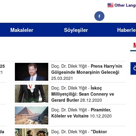
Other Lang
Makaleler
Söyleşiler
Haberle
 25
Doç. Dr. Dilek Yiğit -
Prens Harry'nin
Ö
21
Gölgesinde Monarşinin Geleceği
25.03.2021
Doç. Dr. Dilek Yiğit -
İskoç
Milliyetçiliği: Sean Connery ve
Gerard Butler
28.12.2020
Doç. Dr. Dilek Yiğit -
Piramitler,
Köleler ve Voltaire
10.12.2020
da
Doç. Dr. Dilek Yiğit -
"Doktor