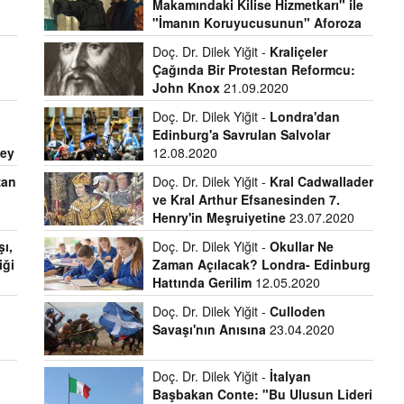
Makamındaki Kilise Hizmetkarı" ile
"İmanın Koruyucusunun" Aforoza
Giden Yolu
23.10.2020
Doç. Dr. Dilek Yiğit -
Kraliçeler
Çağında Bir Protestan Reformcu:
John Knox
21.09.2020
Doç. Dr. Dilek Yiğit -
Londra'dan
Edinburg'a Savrulan Salvolar
ley
12.08.2020
zan
Doç. Dr. Dilek Yiğit -
Kral Cadwallader
ve Kral Arthur Efsanesinden 7.
Henry'in Meşruiyetine
23.07.2020
şı,
Doç. Dr. Dilek Yiğit -
Okullar Ne
iği
Zaman Açılacak? Londra- Edinburg
Hattında Gerilim
12.05.2020
Doç. Dr. Dilek Yiğit -
Culloden
Savaşı'nın Anısına
23.04.2020
Doç. Dr. Dilek Yiğit -
İtalyan
Başbakan Conte: "Bu Ulusun Lideri