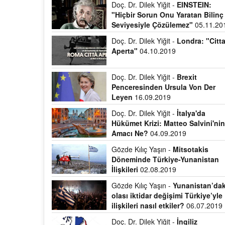
Doç. Dr. Dilek Yiğit -
EINSTEIN:
"Hiçbir Sorun Onu Yaratan Bilinç
Seviyesiyle Çözülemez"
05.11.20
Doç. Dr. Dilek Yiğit -
Londra: "Citt
Aperta"
04.10.2019
Doç. Dr. Dilek Yiğit -
Brexit
Penceresinden Ursula Von Der
Leyen
16.09.2019
Doç. Dr. Dilek Yiğit -
İtalya'da
Hükümet Krizi: Matteo Salvini'ni
Amacı Ne?
04.09.2019
Gözde Kılıç Yaşın -
Mitsotakis
Döneminde Türkiye-Yunanistan
İlişkileri
02.08.2019
Gözde Kılıç Yaşın -
Yunanistan’dak
olası iktidar değişimi Türkiye’yle
ilişkileri nasıl etkiler?
06.07.2019
Doç. Dr. Dilek Yiğit -
İngiliz