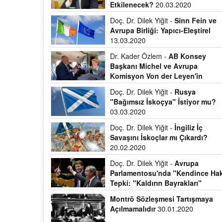
Etkilenecek?
20.03.2020
Doç. Dr. Dilek Yiğit -
Sinn Fein ve
Avrupa Birliği: Yapıcı-Eleştirel
13.03.2020
Dr. Kader Özlem -
AB Konsey
Başkanı Michel ve Avrupa
Komisyon Von der Leyen'in
Bulgaristan temasları
04.03.2020
Doç. Dr. Dilek Yiğit -
Rusya
"Bağımsız İskoçya" İstiyor mu?
03.03.2020
Doç. Dr. Dilek Yiğit -
İngiliz İç
Savaşını İskoçlar mı Çıkardı?
20.02.2020
Doç. Dr. Dilek Yiğit -
Avrupa
Parlamentosu'nda "Kendince Hak
Tepki: "Kaldırın Bayrakları"
03.02.2020
Montrö Sözleşmesi Tartışmaya
Açılmamalıdır
30.01.2020