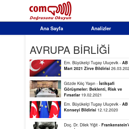
Ana Sayfa
Analizler
AVRUPA BİRLİĞİ
Em. Büyükelçi Tugay Uluçevik -
AB
Mart 2021 Zirve Bildirisi
26.03.20
Gözde Kılıç Yaşın -
İstikşafi
Görüşmeler: Beklenti, Risk ve
Fırsatlar
19.02.2021
Em. Büyükelçi Tugay Uluçevik -
AB
Konseyi Bildirisi
12.12.2020
Doç. Dr. Dilek Yiğit -
Frankenstein'