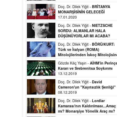
Doç. Dr. Dilek Yiğit -
BRİTANYA
MONARŞİSİNİN GELECEĞİ
17.01.2020
Doç. Dr. Dilek Yiğit -
NIETZSCHE
SORDU: ALMANLAR HALA
DÜŞÜNÜYORLAR MI ACABA?
02.01.2020
Doç. Dr. Dilek Yiğit -
BÖRÜ/KURT:
Türk ve İtalyan (ROMA)
Mitolojilerinden İskoç Mitolojisin
24.12.2019
Gözde Kılıç Yaşın -
AİHM'in Perinç
Kararı ve Srebrenitsa Soykırımı
13.12.2019
Doç. Dr. Dilek Yiğit -
David
Cameron'un "Kayıtsızlık Şenliği"
08.12.2019
Doç. Dr. Dilek Yiğit -
Lordlar
Kamarası'nın Kaldırılması...Amaç
mı? Monarşiye Yönelik Araç mı?
29.11.2019