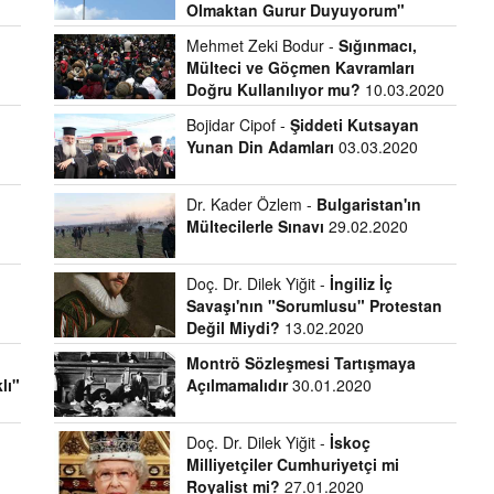
Olmaktan Gurur Duyuyorum"
16.03.2020
Mehmet Zeki Bodur -
Sığınmacı,
Mülteci ve Göçmen Kavramları
Doğru Kullanılıyor mu?
10.03.2020
Bojidar Cipof -
Şiddeti Kutsayan
Yunan Din Adamları
03.03.2020
Dr. Kader Özlem -
Bulgaristan'ın
Mültecilerle Sınavı
29.02.2020
Doç. Dr. Dilek Yiğit -
İngiliz İç
Savaşı'nın "Sorumlusu" Protestan
Değil Miydi?
13.02.2020
Montrö Sözleşmesi Tartışmaya
lı"
Açılmamalıdır
30.01.2020
Doç. Dr. Dilek Yiğit -
İskoç
Milliyetçiler Cumhuriyetçi mi
Royalist mi?
27.01.2020