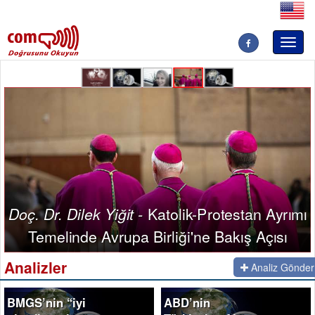
Toggl
naviga
a
Katolik-Protestan Ayrımı
Doç. Dr. Dilek Yiğit -
Temelinde Avrupa Birliği'ne Bakış Açısı
Analizler
Analiz Gönder
BMGS’nin “iyi
ABD’nin