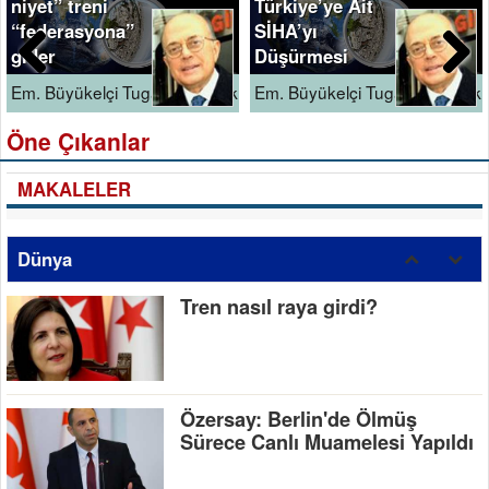
niyet” treni
Türkiye’ye Ait
“federasyona”
SİHA’yı
gider
Düşürmesi
Em. Büyükelçi Tugay Uluçevik
Em. Büyükelçi Tugay Uluçevik
Previous
Next
Öne Çıkanlar
MAKALELER
Dünya
Tren nasıl raya girdi?
Özersay: Berlin'de Ölmüş
Sürece Canlı Muamelesi Yapıldı