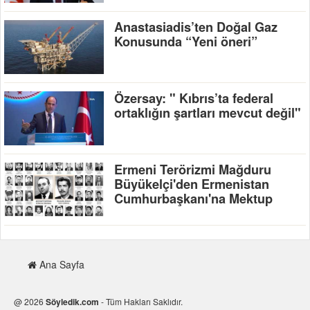
Anastasiadis’ten Doğal Gaz
Konusunda “Yeni öneri”
Özersay: " Kıbrıs’ta federal
ortaklığın şartları mevcut değil"
Ermeni Terörizmi Mağduru
Büyükelçi'den Ermenistan
Cumhurbaşkanı'na Mektup
Türkiye’de Yaşayan
Azerbaycanlıların Sorunları İlgi
Ana Sayfa
Odağında
@ 2026
Söyledik.com
- Tüm Hakları Saklıdır.