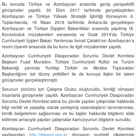
Bu konuda Türkiye ve Azerbaycan arasında geniş perspektifli
görüşmeler yapıldı. 30 Ekim 2017 tarihinde gerçekleştirilen
Azerbaycan ve Türkiye Yüksek Stratejik İşbirliği Konseyinin 6.
Toplantısında, 18 Nisan 2018 tarihinde Ankara’da gerçekleşen
Azerbaycan ve Türkiye Dışişleri Bakanlıkları arasında yapılmış IX.
Konsolosluk müzakereleri esnasında ve Ocak 2019’da Türkiye
Cumhuriyeti İçişleri Bakan Yardımcısı İsmail Çataklı'nın Azerbaycan’a
resmi ziyareti sırasında da bu konu ile ilgili müzakereler yapıldı.
Azerbaycan Cumhuriyeti Diasporadan Sorumlu Devlet Komitesi
Başkanı Fuad Muradov, Türkiye Cumhuriyeti Kültür ve Turizm
Bakanlığı yanında Yurtdışı Türkler ve Akraba Toplulukları
Başkanlığının üst düzey yetkilileri ile de konuya ilişkin bir takım
görüşmeler gerçekleştirmiştir.
Sorunun çözümü için Çalışma Grubu oluşturuldu, kimliği olmayan
insanlarla görüşmeler yapıldı. Azerbaycan Cumhuriyeti Diasporadan
Sorumlu Devlet Komitesi adına bu yönde yapılan çalışmalar hakkında
bilgi verildi ve yasadışı olarak yerleşmiş vatandaşların tanımlanması,
kimlik belgelerinin sağlanması ve bu kişiler hakkında bilgilerin elde
edilmesi amacıyla yapılan çalışmalar kamuoyunun bilgisine sunuldu.
Azerbaycan Cumhuriyeti Diasporadan Sorumlu Devlet Komitesi
sayfasından
http://diaspor.gov.az
dünyanın muhtelif ülkelerinde