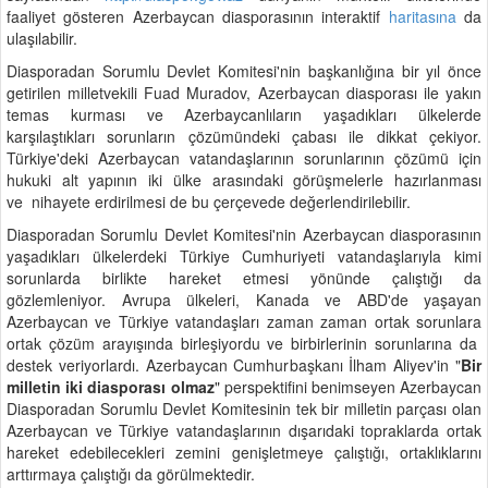
faaliyet gösteren Azerbaycan diasporasının interaktif
haritasına
da
ulaşılabilir.
Diasporadan Sorumlu Devlet Komitesi'nin başkanlığına bir yıl önce
getirilen milletvekili Fuad Muradov, Azerbaycan diasporası ile yakın
temas kurması ve Azerbaycanlıların yaşadıkları ülkelerde
karşılaştıkları sorunların çözümündeki çabası ile dikkat çekiyor.
Türkiye'deki Azerbaycan vatandaşlarının sorunlarının çözümü için
hukuki alt yapının iki ülke arasındaki görüşmelerle hazırlanması
ve nihayete erdirilmesi de bu çerçevede değerlendirilebilir.
Diasporadan Sorumlu Devlet Komitesi'nin Azerbaycan diasporasının
yaşadıkları ülkelerdeki Türkiye Cumhuriyeti vatandaşlarıyla kimi
sorunlarda birlikte hareket etmesi yönünde çalıştığı da
gözlemleniyor. Avrupa ülkeleri, Kanada ve ABD'de yaşayan
Azerbaycan ve Türkiye vatandaşları zaman zaman ortak sorunlara
ortak çözüm arayışında birleşiyordu ve birbirlerinin sorunlarına da
destek veriyorlardı. Azerbaycan Cumhurbaşkanı İlham Aliyev'in "
Bir
milletin iki diasporası olmaz
" perspektifini benimseyen Azerbaycan
Diasporadan Sorumlu Devlet Komitesinin tek bir milletin parçası olan
Azerbaycan ve Türkiye vatandaşlarının dışarıdaki topraklarda ortak
hareket edebilecekleri zemini genişletmeye çalıştığı, ortaklıklarını
arttırmaya çalıştığı da görülmektedir.