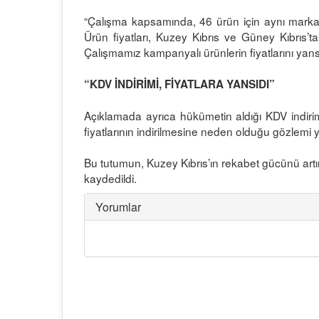
“Çalışma kapsamında, 46 ürün için aynı marka, ağ
Ürün fiyatları, Kuzey Kıbrıs ve Güney Kıbrıs’ta
Çalışmamız kampanyalı ürünlerin fiyatlarını yan
“KDV İNDİRİMİ, FİYATLARA YANSIDI”
Açıklamada ayrıca hükümetin aldığı KDV indirim
fiyatlarının indirilmesine neden olduğu gözlemi yap
Bu tutumun, Kuzey Kıbrıs’ın rekabet gücünü artı
kaydedildi.
Yorumlar