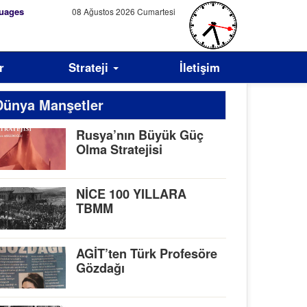
uages
08 Ağustos 2026 Cumartesi
r
Strateji
İletişim
Dünya Manşetler
Rusya’nın Büyük Güç
Olma Stratejisi
NİCE 100 YILLARA
TBMM
AGİT’ten Türk Profesöre
Gözdağı