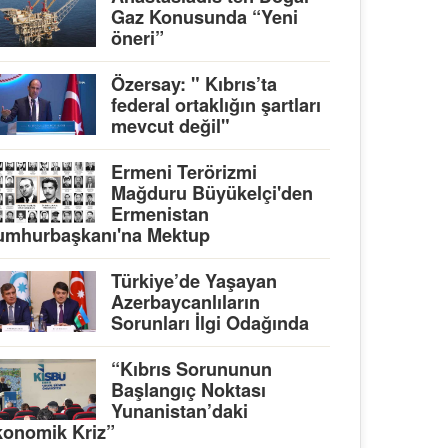
Gaz Konusunda “Yeni
öneri”
Özersay: " Kıbrıs’ta
federal ortaklığın şartları
mevcut değil"
Ermeni Terörizmi
Mağduru Büyükelçi'den
Ermenistan
umhurbaşkanı'na Mektup
Türkiye’de Yaşayan
Azerbaycanlıların
Sorunları İlgi Odağında
“Kıbrıs Sorununun
Başlangıç Noktası
Yunanistan’daki
onomik Kriz”