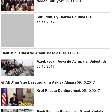
Neden Sürüyor?
22.11.2017
Sürüldük, Ey Halkım Unutma Bizi
14.11.2017
Hariri'nin İstifası ve Armut Meselesi
14.11.2017
Azerbaycan Asya ile Avrupa’yı Birleştirdi
30.10.2017
ABD'nin Vize Başvurularını Askıya Alması
09.10.2017
Krizi Fırsata Dönüştürmek
05.10.2017