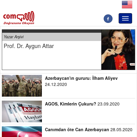
Toggl
naviga
Yazar Arşivi
Prof. Dr. Aygun Attar
Azerbaycan'ın gururu: İlham Aliyev
24.12.2020
AGOS, Kimlerin Çukuru?
23.09.2020
Canımdan öte Can Azerbaycan
28.05.2020