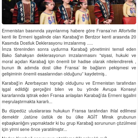
Ermenistan basınında yayınlanmış habere göre Fransa’nın Alfortville
kenti ile Ermeni işgalinde olan Karabağ'ın Berdzor kenti arasında 20
Kasımda Dostluk Deklerasyonu imzalanmış .....
İmza töreninden sonra uydurma Karabağ yönetimini temsil eden
Bako Sahakyan deklerasyonun imzalanmasını "siyasi, hukuki ve
moral açıdan Karabağ için önemli bir hadise olarak nitelendirerek ,
bunun ilk adımda dost ülke Fransa’ ile bağların pekişmesi ve
gelişiminin önemli esaslarından olduğunu” kaydetmiş..
Karabağ’ın Azerbaycan toprağı olduğunu ve Ermenistan tarafından
işgal edildiği gerçeğini bilen ve bu yönde Avrupa Konseyi
kararlarında iştirak eden Fransa anlaşılan Karabağ’da Ermeni işgalini
meşrulaştırmakta kararlı...
Bu düpedüz uluslararası hukukun Fransa tarafından ihlal edilmesi
demektir ,üstüne üstlük de bu ülke AGİT Minsk grubunun
eşbaşkanlığını yapmaktadır ki bu grup Karabağ sorununun çözülmesi
için yirmi sene önce yaratılmıştır...