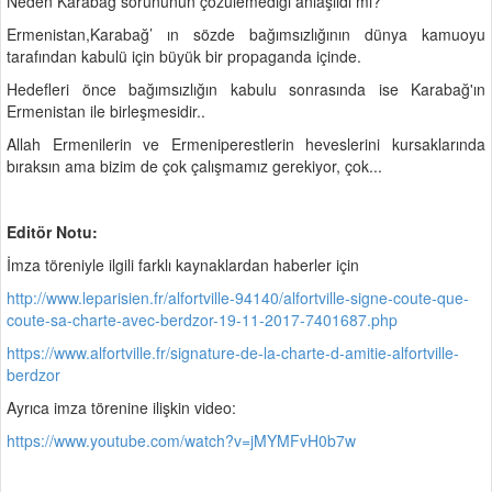
Neden Karabağ sorununun çözülemediği anlaşıldı mı?
Ermenistan,Karabağ’ ın sözde bağımsızlığının dünya kamuoyu
tarafından kabulü için büyük bir propaganda içinde.
Hedefleri önce bağımsızlığın kabulu sonrasında ise Karabağ'ın
Ermenistan ile birleşmesidir..
Allah Ermenilerin ve Ermeniperestlerin heveslerini kursaklarında
bıraksın ama bizim de çok çalışmamız gerekiyor, çok...
Editör Notu:
İmza töreniyle ilgili farklı kaynaklardan haberler için
http://www.leparisien.fr/alfortville-94140/alfortville-signe-coute-que-
coute-sa-charte-avec-berdzor-19-11-2017-7401687.php
https://www.alfortville.fr/signature-de-la-charte-d-amitie-alfortville-
berdzor
Ayrıca imza törenine ilişkin video:
https://www.youtube.com/watch?v=jMYMFvH0b7w