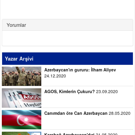
Yorumlar
Yazar Arşivi
Azerbaycan'ın gururu: İlham Aliyev
24.12.2020
AGOS, Kimlerin Çukuru?
23.09.2020
Canımdan öte Can Azerbaycan
28.05.2020
Karabağ Azerbaycan'dır!
21.05.2020