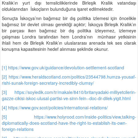
Krallık’ın yurt dışı temsilciliklerinde Birleşik Krallık vatandaşı
olduklarından İskoçların bulunduğuna işaret edilmektedir.
Sonuçta İskoçya’nın bağımsız bir dış politika izlemesi için öncelikle
bağımsız bir devlet olması gerektiği açıktır; İskoçya Birleşik Krallık’ın
bir parçası iken bağımsız bir dış politika izleyemez, izlemeye
çalışması Londra tarafından hem Londra’nın münhasır yetkisinin
ihlali hem de Birleşik Krallık’ın uluslararası arenada tek ses olarak
konuşma kapasitesinin hedef alınması şeklinde okunur.
[1]
https://www.gov.uk/guidance/devolution-settlement-scotland
[2]
https://www.heraldscotland.com/politics/23544798.humza-yousaf-
rishi-sunak-foreign-secretary-incredibly-clumsy/
[3]
https://soyledik.com/tr/makale/8410/britanyadaki-milliyetcilerin-
gazze-cikisi-iskoc-ulusal-partisi-ve-sinn-fein--doc-dr-dilek-yigit.html
[4]
https://www.gov.scot/policies/international-relations/
[5]
https://www.holyrood.com/inside-politics/view,talking-
diplomatically-does-scotland-have-the-right-to-establish-its-own-
foreign-relations