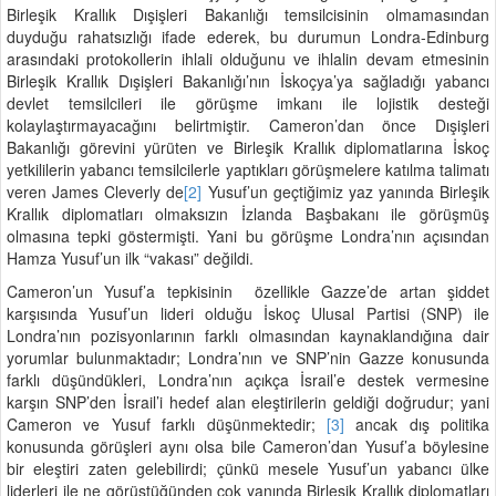
Birleşik Krallık Dışişleri Bakanlığı temsilcisinin olmamasından
duyduğu rahatsızlığı ifade ederek, bu durumun Londra-Edinburg
arasındaki protokollerin ihlali olduğunu ve ihlalin devam etmesinin
Birleşik Krallık Dışişleri Bakanlığı’nın İskoçya’ya sağladığı yabancı
devlet temsilcileri ile görüşme imkanı ile lojistik desteği
kolaylaştırmayacağını belirtmiştir. Cameron’dan önce Dışişleri
Bakanlığı görevini yürüten ve Birleşik Krallık diplomatlarına İskoç
yetkililerin yabancı temsilcilerle yaptıkları görüşmelere katılma talimatı
veren James Cleverly de
[2]
Yusuf’un geçtiğimiz yaz yanında Birleşik
Krallık diplomatları olmaksızın İzlanda Başbakanı ile görüşmüş
olmasına tepki göstermişti. Yani bu görüşme Londra’nın açısından
Hamza Yusuf’un ilk “vakası” değildi.
Cameron’un Yusuf’a tepkisinin özellikle Gazze’de artan şiddet
karşısında Yusuf’un lideri olduğu İskoç Ulusal Partisi (SNP) ile
Londra’nın pozisyonlarının farklı olmasından kaynaklandığına dair
yorumlar bulunmaktadır; Londra’nın ve SNP’nin Gazze konusunda
farklı düşündükleri, Londra’nın açıkça İsrail’e destek vermesine
karşın SNP’den İsrail’i hedef alan eleştirilerin geldiği doğrudur; yani
Cameron ve Yusuf farklı düşünmektedir;
[3]
ancak dış politika
konusunda görüşleri aynı olsa bile Cameron’dan Yusuf’a böylesine
bir eleştiri zaten gelebilirdi; çünkü mesele Yusuf’un yabancı ülke
liderleri ile ne görüştüğünden çok yanında Birleşik Krallık diplomatları