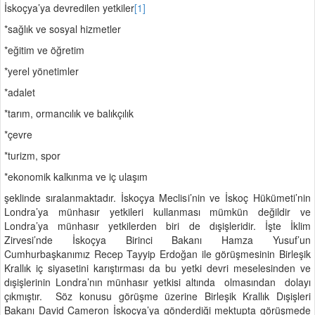
İskoçya’ya devredilen yetkiler
[1]
*sağlık ve sosyal hizmetler
*eğitim ve öğretim
*yerel yönetimler
*adalet
*tarım, ormancılık ve balıkçılık
*çevre
*turizm, spor
*ekonomik kalkınma ve iç ulaşım
şeklinde sıralanmaktadır. İskoçya Meclisi’nin ve İskoç Hükümeti’nin
Londra’ya münhasır yetkileri kullanması mümkün değildir ve
Londra’ya münhasır yetkilerden biri de dışişleridir. İşte İklim
Zirvesi’nde İskoçya Birinci Bakanı Hamza Yusuf’un
Cumhurbaşkanımız Recep Tayyip Erdoğan ile görüşmesinin Birleşik
Krallık iç siyasetini karıştırması da bu yetki devri meselesinden ve
dışişlerinin Londra’nın münhasır yetkisi altında olmasından dolayı
çıkmıştır. Söz konusu görüşme üzerine Birleşik Krallık Dışişleri
Bakanı David Cameron İskoçya’ya gönderdiği mektupta görüşmede