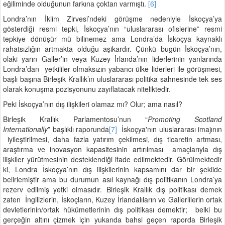
eğiliminde olduğunun farkına çoktan varmıştı.
[6]
Londra’nın İklim Zirvesi’ndeki görüşme nedeniyle İskoçya’ya
gösterdiği resmi tepki, İskoçya’nın “uluslararası ofislerine” resmi
tepkiye dönüşür mü bilinemez ama Londra’da İskoçya kaynaklı
rahatsızlığın artmakta olduğu aşikardır. Çünkü bugün İskoçya’nın,
olaki yarın Galler’in veya Kuzey İrlanda’nın liderlerinin yanlarında
Londra’dan yetkililer olmaksızın yabancı ülke liderleri ile görüşmesi,
başlı başına Birleşik Krallık’ın uluslararası politika sahnesinde tek ses
olarak konuşma pozisyonunu zayıflatacak niteliktedir.
Peki İskoçya’nın dış ilişkileri olamaz mı? Olur; ama nasıl?
Birleşik Krallık Parlamentosu’nun “
Promoting Scotland
Internationally
” başlıklı raporunda
[7]
İskoçya'nın uluslararası imajının
iyileştirilmesi, daha fazla yatırım çekilmesi, dış ticaretin artması,
araştırma ve inovasyon kapasitesinin artırılması amaçlarıyla dış
ilişkiler yürütmesinin desteklendiği ifade edilmektedir. Görülmektedir
ki, Londra İskoçya’nın dış ilişkilerinin kapsamını dar bir şekilde
belirlemiştir ama bu durumun asıl kaynağı dış politikanın Londra’ya
rezerv edilmiş yetki olmasıdır. Birleşik Krallık dış politikası demek
zaten İngilizlerin, İskoçların, Kuzey İrlandalıların ve Gallerlilerin ortak
devletlerinin/ortak hükümetlerinin dış politikası demektir; belki bu
gerçeğin altını çizmek için yukarıda bahsi geçen raporda Birleşik