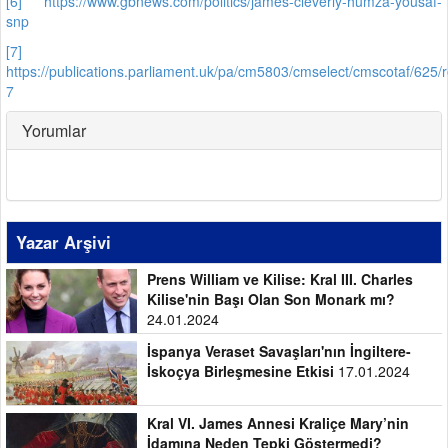
[6]
https://www.gbnews.com/politics/james-cleverly-humza-yousaf-
snp
[7]
https://publications.parliament.uk/pa/cm5803/cmselect/cmscotaf/625/
7
Yorumlar
Yazar Arşivi
Prens William ve Kilise: Kral III. Charles
Kilise'nin Başı Olan Son Monark mı?
24.01.2024
İspanya Veraset Savaşları'nın İngiltere-
İskoçya Birleşmesine Etkisi
17.01.2024
Kral VI. James Annesi Kraliçe Mary’nin
İdamına Neden Tepki Göstermedi?