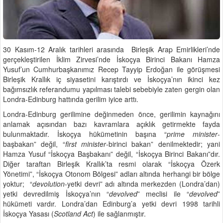
30 Kasım-12 Aralık tarihleri arasında Birleşik Arap Emirlikleri’nde
gerçekleştirilen İklim Zirvesi’nde İskoçya Birinci Bakanı Hamza
Yusuf’un Cumhurbaşkanımız Recep Tayyip Erdoğan ile görüşmesi
Birleşik Krallık iç siyasetini karıştırdı ve İskoçya’nın ikinci kez
bağımsızlık referandumu yapılması talebi sebebiyle zaten gergin olan
Londra-Edinburg hattında gerilim iyice arttı.
Londra-Edinburg gerilimine değinmeden önce, gerilimin kaynağını
anlamak açısından bazı kavramlara açıklık getirmekte fayda
bulunmaktadır. İskoçya hükümetinin başına “
prime minister
-
başbakan” değil, “
first minister
-birinci bakan” denilmektedir; yani
Hamza Yusuf “İskoçya Başbakanı” değil, “İskoçya Birinci Bakanı”dır.
Diğer taraftan Birleşik Krallık’ta resmi olarak “İskoçya Özerk
Yönetimi”, “İskoçya Otonom Bölgesi” adları altında herhangi bir bölge
yoktur; “
devolution
-yetki devri” adı altında merkezden (Londra’dan)
yetki devredilmiş İskoçya’nın “
devolved
” meclisi ile “
devolved
”
hükümeti vardır. Londra’dan Edinburg’a yetki devri 1998 tarihli
İskoçya Yasası (
Scotland Act
) ile sağlanmıştır.