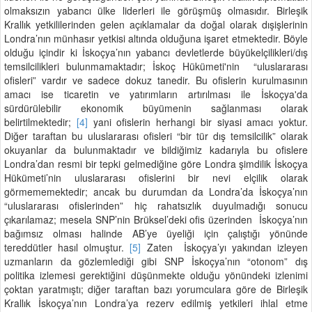
olmaksızın yabancı ülke liderleri ile görüşmüş olmasıdır. Birleşik
Krallık yetkililerinden gelen açıklamalar da doğal olarak dışişlerinin
Londra’nın münhasır yetkisi altında olduğuna işaret etmektedir. Böyle
olduğu içindir ki İskoçya’nın yabancı devletlerde büyükelçilikleri/dış
temsilcilikleri bulunmamaktadır; İskoç Hükümeti'nin “uluslararası
ofisleri” vardır ve sadece dokuz tanedir. Bu ofislerin kurulmasının
amacı ise ticaretin ve yatırımların artırılması ile İskoçya'da
sürdürülebilir ekonomik büyümenin sağlanması olarak
belirtilmektedir;
[4]
yani ofislerin herhangi bir siyasi amacı yoktur.
Diğer taraftan bu uluslararası ofisleri “bir tür dış temsilcilik” olarak
okuyanlar da bulunmaktadır ve bildiğimiz kadarıyla bu ofislere
Londra’dan resmi bir tepki gelmediğine göre Londra şimdilik İskoçya
Hükümeti’nin uluslararası ofislerini bir nevi elçilik olarak
görmememektedir; ancak bu durumdan da Londra’da İskoçya’nın
“uluslararası ofislerinden” hiç rahatsızlık duyulmadığı sonucu
çıkarılamaz; mesela SNP’nin Brüksel’deki ofis üzerinden İskoçya’nın
bağımsız olması halinde AB’ye üyeliği için çalıştığı yönünde
tereddütler hasıl olmuştur.
[5]
Zaten İskoçya’yı yakından izleyen
uzmanların da gözlemlediği gibi SNP İskoçya’nın “otonom” dış
politika izlemesi gerektiğini düşünmekte olduğu yönündeki izlenimi
çoktan yaratmıştı; diğer taraftan bazı yorumculara göre de Birleşik
Krallık İskoçya’nın Londra’ya rezerv edilmiş yetkileri ihlal etme