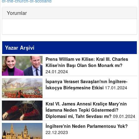
of-the-church-of-scotland
Yorumlar
Yazar Arşivi
Prens William ve Kilise: Kral III. Charles
Kilise'nin Başı Olan Son Monark mı?
24.01.2024
İspanya Veraset Savaşları'nın İngiltere-
İskoçya Birleşmesine Etkisi
17.01.2024
Kral VI. James Annesi Kraliçe Mary’nin
İdamına Neden Tepki Göstermedi?
Diplomasi mi, Taht Sevdası mı?
09.01.2024
İngiltere'nin Neden Parlamentosu Yok?
22.12.2023