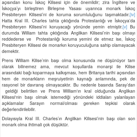
açısından konu İskoç Kilisesi için de önemlidir; zira İngiltere ve
İskoçya’yı birleştiren Birleşme Yasası uyarınca monark İskoç
Presbiteryen Kilisesi’ni de koruma sorumluluğunu taşımaktadır.
[iv]
Hatta Kral III. Charles tahta çıktığında Protestanlığı ve İskoçya’da
Presbiteryen Kilisesi’ni koruyacağı yönünde yemin etmiştir.
[v]
Bu
durumda William tahta çıktığında Anglikan Kilisesi’nin başı olmayı
reddederse ve Protestanlığı koruma yemini de etmez ise, İskoç
Presbiteryen Kilisesi de monarkın koruyuculuğuna sahip olamayacak
demektir.
Prens William Kilise’nin başı olma konusunda ne düşünüyor tam
olarak bilinemez ama, mevcut koşullarda monarşi ile Kilise
arasındaki bağı koparmaya kalkışması, hem Britanya tarihi açısından
hem de monarkların meşruiyetinin kaynağı anlamında, pek de
rasyonel bir davranış olmayacaktır. Bu nedenle basında Saray’dan
geldiği belirtilen ve Prens William'ın kral olduğunda Anglikan
Kilisesi'nin başı olmak istemediği yönündeki iddiaları yalanlayan
açıklamalar Sarayın normal/olması gereken tepkisi olarak
değerlendirilebilir.
Dolayısıyla Kral III. Charles’ın Anglikan Kilisesi’nin başı olan son
monark olma ihtimali çok düşüktür.