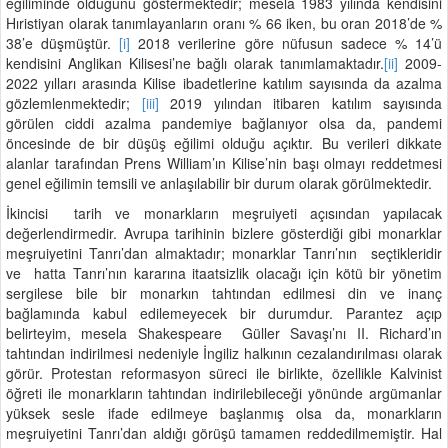
eğiliminde olduğunu göstermektedir; mesela 1983 yılında kendisini
Hıristiyan olarak tanımlayanların oranı % 66 iken, bu oran 2018’de %
38’e düşmüştür.
[i]
2018 verilerine göre nüfusun sadece % 14’ü
kendisini Anglikan Kilisesi’ne bağlı olarak tanımlamaktadır.
[ii]
2009-
2022 yılları arasında Kilise ibadetlerine katılım sayısında da azalma
gözlemlenmektedir;
[iii]
2019 yılından itibaren katılım sayısında
görülen ciddi azalma pandemiye bağlanıyor olsa da, pandemi
öncesinde de bir düşüş eğilimi olduğu açıktır. Bu verileri dikkate
alanlar tarafından Prens William’ın Kilise’nin başı olmayı reddetmesi
genel eğilimin temsili ve anlaşılabilir bir durum olarak görülmektedir.
İkincisi tarih ve monarkların meşruiyeti açısından yapılacak
değerlendirmedir. Avrupa tarihinin bizlere gösterdiği gibi monarklar
meşruiyetini Tanrı’dan almaktadır; monarklar Tanrı’nın seçtikleridir
ve hatta Tanrı’nın kararına itaatsizlik olacağı için kötü bir yönetim
sergilese bile bir monarkın tahtından edilmesi din ve inanç
bağlamında kabul edilemeyecek bir durumdur. Parantez açıp
belirteyim, mesela Shakespeare Güller Savaşı’nı II. Richard’ın
tahtından indirilmesi nedeniyle İngiliz halkının cezalandırılması olarak
görür. Protestan reformasyon süreci ile birlikte, özellikle Kalvinist
öğreti ile monarkların tahtından indirilebileceği yönünde argümanlar
yüksek sesle ifade edilmeye başlanmış olsa da, monarkların
meşruiyetini Tanrı’dan aldığı görüşü tamamen reddedilmemiştir. Hal