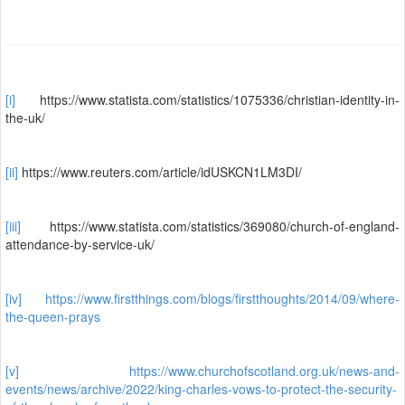
[i]
https://www.statista.com/statistics/1075336/christian-identity-in-
the-uk/
[ii]
https://www.reuters.com/article/idUSKCN1LM3DI/
[iii]
https://www.statista.com/statistics/369080/church-of-england-
attendance-by-service-uk/
[iv]
https://www.firstthings.com/blogs/firstthoughts/2014/09/where-
the-queen-prays
[v]
https://www.churchofscotland.org.uk/news-and-
events/news/archive/2022/king-charles-vows-to-protect-the-security-