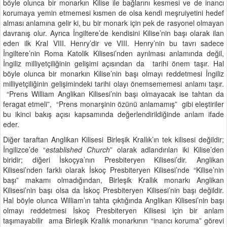
böyle olunca bir monarkın Kilise ile bağlarını kesmesi ve de inancı
korumaya yemin etmemesi kısmen de olsa kendi meşruiyetini hedef
alması anlamına gelir ki, bu bir monark için pek de rasyonel olmayan
davranış olur. Ayrıca İngiltere’de kendisini Kilise’nin başı olarak ilan
eden ilk Kral VIII. Henry’dir ve VIII. Henry’nin bu tavrı sadece
İngiltere’nin Roma Katolik Kilisesi’nden ayrılması anlamında değil,
İngiliz milliyetçiliğinin gelişimi açısından da tarihi önem taşır. Hal
böyle olunca bir monarkın Kilise’nin başı olmayı reddetmesi İngiliz
milliyetçiliğinin gelişimindeki tarihi olayı önemsememesi anlamı taşır.
“Prens William Anglikan Kilisesi’nin başı olmayacak ise tahtan da
feragat etmeli”, “Prens monarşinin özünü anlamamış” gibi eleştiriler
bu ikinci bakış açısı kapsamında değerlendirildiğinde anlam ifade
eder.
Diğer taraftan Anglikan Kilisesi Birleşik Krallık’ın tek kilisesi değildir;
İngilizce’de “
established Church
” olarak adlandırılan iki Kilise’den
biridir; diğeri İskoçya’nın Presbiteryen Kilisesi’dir. Anglikan
Kilisesi’nden farklı olarak İskoç Presbiteryen Kilisesi’nde “Kilise’nin
başı” makamı olmadığından, Birleşik Krallık monarkı Anglikan
Kilisesi’nin başı olsa da İskoç Presbiteryen Kilisesi’nin başı değildir.
Hal böyle olunca William’ın tahta çıktığında Anglikan Kilisesi’nin başı
olmayı reddetmesi İskoç Presbiteryen Kilisesi için bir anlam
taşımayabilir ama Birleşik Krallık monarkının “inancı koruma” görevi