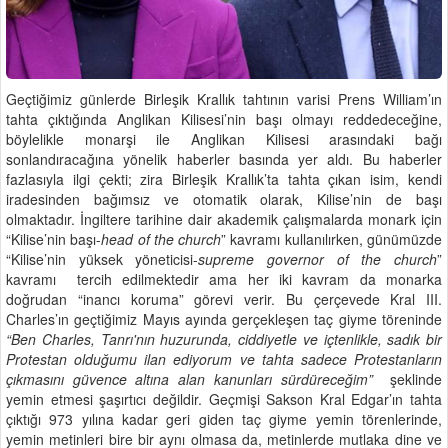
Geçtiğimiz günlerde Birleşik Krallık tahtının varisi Prens William’ın
tahta çıktığında Anglikan Kilisesi’nin başı olmayı reddedeceğine,
böylelikle monarşi ile Anglikan Kilisesi arasındaki bağı
sonlandıracağına yönelik haberler basında yer aldı. Bu haberler
fazlasıyla ilgi çekti; zira Birleşik Krallık’ta tahta çıkan isim, kendi
iradesinden bağımsız ve otomatik olarak, Kilise’nin de başı
olmaktadır. İngiltere tarihine dair akademik çalışmalarda monark için
“Kilise’nin başı-
head of the church
” kavramı kullanılırken, günümüzde
“Kilise’nin yüksek yöneticisi-
supreme governor of the church
”
kavramı tercih edilmektedir ama her iki kavram da monarka
doğrudan “inancı koruma” görevi verir. Bu çerçevede Kral III.
Charles’ın geçtiğimiz Mayıs ayında gerçekleşen taç giyme töreninde
“Ben Charles, Tanrı'nın huzurunda, ciddiyetle ve içtenlikle, sadık bir
Protestan olduğumu ilan ediyorum ve tahta sadece Protestanların
çıkmasını güvence altına alan kanunları sürdüreceğim”
şeklinde
yemin etmesi şaşırtıcı değildir. Geçmişi Sakson Kral Edgar’ın tahta
çıktığı 973 yılına kadar geri giden taç giyme yemin törenlerinde,
yemin metinleri bire bir aynı olmasa da, metinlerde mutlaka dine ve