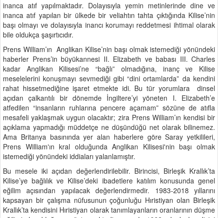
inanca atıf yapılmaktadır. Dolayısıyla yemin metinlerinde dine ve
inanca atıf yapılan bir ülkede bir veliahtın tahta çıktığında Kilise’nin
başı olmayı ve dolayısıyla inancı korumayı reddetmesi ihtimal olarak
bile oldukça şaşırtıcıdır.
Prens William’ın Anglikan Kilise’nin başı olmak istemediği yönündeki
haberler Prens’in büyükannesi II. Elizabeth ve babası III. Charles
kadar Anglikan Kilisesi’ne “bağlı” olmadığına, inanç ve Kilise
meselelerini konuşmayı sevmediği gibi “dini ortamlarda” da kendini
rahat hissetmediğine işaret etmekte idi. Bu tür yorumlara dinsel
açıdan çalkantılı bir dönemde İngiltere’yi yöneten I. Elizabeth’e
atfedilen “insanların ruhlarına pencere açamam” sözüne de atıfla
mesafeli yaklaşmak uygun olacaktır; zira Prens William’ın kendisi bir
açıklama yapmadığı müddetçe ne düşündüğü net olarak bilinemez.
Ama Britanya basınında yer alan haberlere göre Saray yetkilileri,
Prens William'ın kral olduğunda Anglikan Kilisesi'nin başı olmak
istemediği yönündeki iddiaları yalanlamıştır.
Bu mesele iki açıdan değerlendirilebilir. Birincisi, Birleşik Krallık’ta
Kilise’ye bağlılık ve Kilise’deki ibadetlere katılım konusunda genel
eğilim açısından yapılacak değerlendirmedir. 1983-2018 yıllarını
kapsayan bir çalışma nüfusunun çoğunluğu Hıristiyan olan Birleşik
Krallık’ta kendisini Hıristiyan olarak tanımlayanların oranlarının düşme