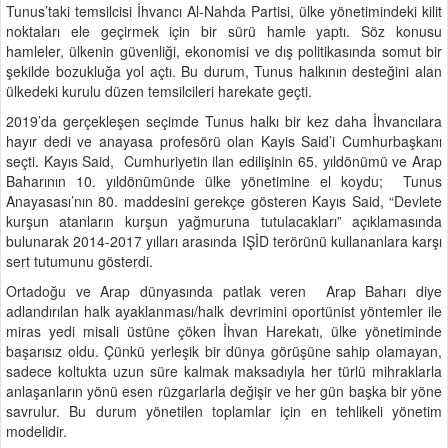
Tunus’taki temsilcisi İhvancı Al-Nahda Partisi, ülke yönetimindeki kilit
noktaları ele geçirmek için bir sürü hamle yaptı. Söz konusu
hamleler, ülkenin güvenliği, ekonomisi ve dış politikasında somut bir
şekilde bozukluğa yol açtı. Bu durum, Tunus halkının desteğini alan
ülkedeki kurulu düzen temsilcileri harekate geçti.
2019’da gerçekleşen seçimde Tunus halkı bir kez daha İhvancılara
hayır dedi ve anayasa profesörü olan Kayis Said’i Cumhurbaşkanı
seçti. Kayıs Said, Cumhuriyetin ilan edilişinin 65. yıldönümü ve Arap
Baharının 10. yıldönümünde ülke yönetimine el koydu; Tunus
Anayasası’nın 80. maddesini gerekçe gösteren Kayıs Said, “Devlete
kurşun atanların kurşun yağmuruna tutulacakları” açıklamasında
bulunarak 2014-2017 yılları arasında IŞİD terörünü kullananlara karşı
sert tutumunu gösterdi.
Ortadoğu ve Arap dünyasında patlak veren Arap Baharı diye
adlandırılan halk ayaklanması/halk devrimini oportünist yöntemler ile
miras yedi misali üstüne çöken İhvan Harekatı, ülke yönetiminde
başarısız oldu. Çünkü yerleşik bir dünya görüşüne sahip olamayan,
sadece koltukta uzun süre kalmak maksadıyla her türlü mihraklarla
anlaşanların yönü esen rüzgarlarla değişir ve her gün başka bir yöne
savrulur. Bu durum yönetilen toplamlar için en tehlikeli yönetim
modelidir.