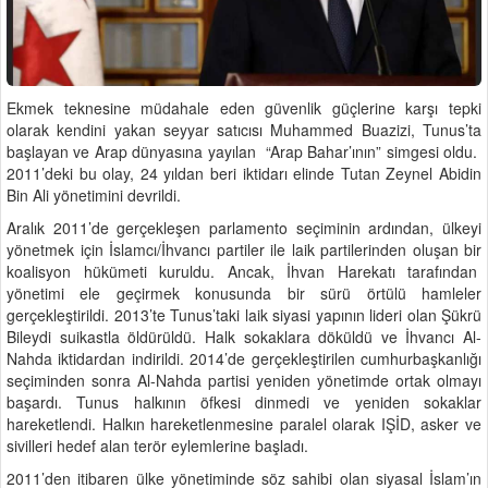
Ekmek teknesine müdahale eden güvenlik güçlerine karşı tepki
olarak kendini yakan seyyar satıcısı Muhammed Buazizi, Tunus’ta
başlayan ve Arap dünyasına yayılan “Arap Bahar’ının” simgesi oldu.
2011’deki bu olay, 24 yıldan beri iktidarı elinde Tutan Zeynel Abidin
Bin Ali yönetimini devrildi.
Aralık 2011’de gerçekleşen parlamento seçiminin ardından, ülkeyi
yönetmek için İslamcı/İhvancı partiler ile laik partilerinden oluşan bir
koalisyon hükümeti kuruldu. Ancak, İhvan Harekatı tarafından
yönetimi ele geçirmek konusunda bir sürü örtülü hamleler
gerçekleştirildi. 2013’te Tunus’taki laik siyasi yapının lideri olan Şükrü
Bileydi suikastla öldürüldü. Halk sokaklara döküldü ve İhvancı Al-
Nahda iktidardan indirildi. 2014’de gerçekleştirilen cumhurbaşkanlığı
seçiminden sonra Al-Nahda partisi yeniden yönetimde ortak olmayı
başardı. Tunus halkının öfkesi dinmedi ve yeniden sokaklar
hareketlendi. Halkın hareketlenmesine paralel olarak IŞİD, asker ve
sivilleri hedef alan terör eylemlerine başladı.
2011’den itibaren ülke yönetiminde söz sahibi olan siyasal İslam’ın