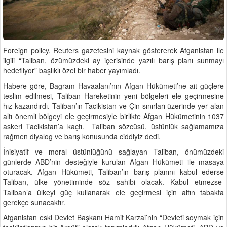
Foreign policy, Reuters gazetesini kaynak göstererek Afganistan ile
ilgili “Taliban, özümüzdeki ay içerisinde yazılı barış planı sunmayı
hedefliyor” başlıklı özel bir haber yayımladı.
Habere göre, Bagram Havaalanı’nın Afgan Hükümeti’ne ait güçlere
teslim edilmesi, Taliban Hareketinin yeni bölgeleri ele geçirmesine
hız kazandırdı. Taliban’ın Tacikistan ve Çin sınırları üzerinde yer alan
altı önemli bölgeyi ele geçirmesiyle birlikte Afgan Hükümetinin 1037
askeri Tacikistan’a kaçtı. Taliban sözcüsü, üstünlük sağlamamıza
rağmen diyalog ve barış konusunda ciddiyiz dedi.
İnisiyatif ve moral üstünlüğünü sağlayan Taliban, önümüzdeki
günlerde ABD’nin desteğiyle kurulan Afgan Hükümeti ile masaya
oturacak. Afgan Hükümeti, Taliban’ın barış planını kabul ederse
Taliban, ülke yönetiminde söz sahibi olacak. Kabul etmezse
Taliban’a ülkeyi güç kullanarak ele geçirmesi için altın tabakta
gerekçe sunacaktır.
Afganistan eski Devlet Başkanı Hamit Karzai’nin “Devleti soymak için