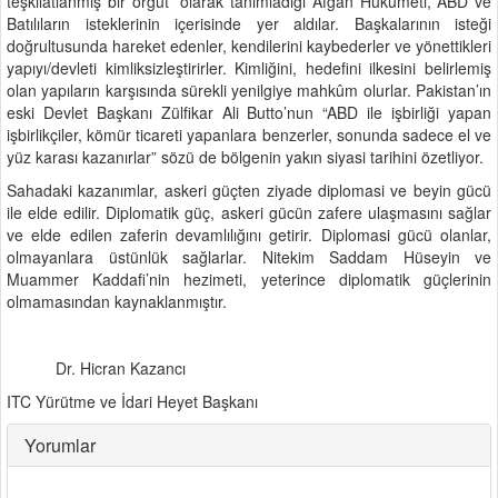
teşkilatlanmış bir örgüt” olarak tanımladığı Afgan Hükümeti, ABD ve
Batılıların isteklerinin içerisinde yer aldılar. Başkalarının isteği
doğrultusunda hareket edenler, kendilerini kaybederler ve yönettikleri
yapıyı/devleti kimliksizleştirirler. Kimliğini, hedefini ilkesini belirlemiş
olan yapıların karşısında sürekli yenilgiye mahkûm olurlar. Pakistan’ın
eski Devlet Başkanı Zülfikar Ali Butto’nun “ABD ile işbirliği yapan
işbirlikçiler, kömür ticareti yapanlara benzerler, sonunda sadece el ve
yüz karası kazanırlar” sözü de bölgenin yakın siyasi tarihini özetliyor.
Sahadaki kazanımlar, askeri güçten ziyade diplomasi ve beyin gücü
ile elde edilir. Diplomatik güç, askeri gücün zafere ulaşmasını sağlar
ve elde edilen zaferin devamlılığını getirir. Diplomasi gücü olanlar,
olmayanlara üstünlük sağlarlar. Nitekim Saddam Hüseyin ve
Muammer Kaddafi’nin hezimeti, yeterince diplomatik güçlerinin
olmamasından kaynaklanmıştır.
Dr. Hicran Kazancı
ITC Yürütme ve İdari Heyet Başkanı
Yorumlar