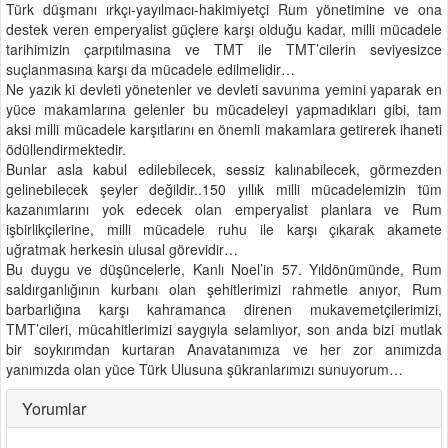
Türk düşmanı ırkçı-yayılmacı-hakimiyetçi Rum yönetimine ve ona
destek veren emperyalist güçlere karşı olduğu kadar, milli mücadele
tarihimizin çarpıtılmasına ve TMT ile TMT’cilerin seviyesizce
suçlanmasına karşı da mücadele edilmelidir…
Ne yazık ki devleti yönetenler ve devleti savunma yemini yaparak en
yüce makamlarına gelenler bu mücadeleyi yapmadıkları gibi, tam
aksi milli mücadele karşıtlarını en önemli makamlara getirerek ihaneti
ödüllendirmektedir.
Bunlar asla kabul edilebilecek, sessiz kalınabilecek, görmezden
gelinebilecek şeyler değildir..150 yıllık milli mücadelemizin tüm
kazanımlarını yok edecek olan emperyalist planlara ve Rum
işbirlikçilerine, milli mücadele ruhu ile karşı çıkarak akamete
uğratmak herkesin ulusal görevidir…
Bu duygu ve düşüncelerle, Kanlı Noel’in 57. Yıldönümünde, Rum
saldırganlığının kurbanı olan şehitlerimizi rahmetle anıyor, Rum
barbarlığına karşı kahramanca direnen mukavemetçilerimizi,
TMT’cileri, mücahitlerimizi saygıyla selamlıyor, son anda bizi mutlak
bir soykırımdan kurtaran Anavatanımıza ve her zor anımızda
yanımızda olan yüce Türk Ulusuna şükranlarımızı sunuyorum…
Yorumlar