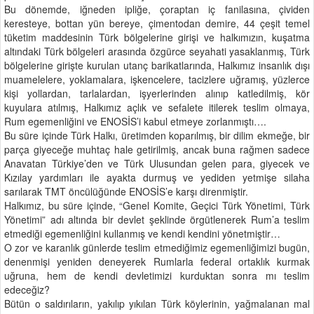
Bu dönemde, iğneden ipliğe, çoraptan iç fanilasına, çividen
keresteye, bottan yün bereye, çimentodan demire, 44 çeşit temel
tüketim maddesinin Türk bölgelerine girişi ve halkımızın, kuşatma
altındaki Türk bölgeleri arasında özgürce seyahati yasaklanmış, Türk
bölgelerine girişte kurulan utanç barikatlarında, Halkımız insanlık dışı
muamelelere, yoklamalara, işkencelere, tacizlere uğramış, yüzlerce
kişi yollardan, tarlalardan, işyerlerinden alınıp katledilmiş, kör
kuyulara atılmış, Halkımız açlık ve sefalete itilerek teslim olmaya,
Rum egemenliğini ve ENOSİS’i kabul etmeye zorlanmıştı….
Bu süre içinde Türk Halkı, üretimden koparılmış, bir dilim ekmeğe, bir
parça giyeceğe muhtaç hale getirilmiş, ancak buna rağmen sadece
Anavatan Türkiye’den ve Türk Ulusundan gelen para, giyecek ve
Kızılay yardımları ile ayakta durmuş ve yediden yetmişe silaha
sarılarak TMT öncülüğünde ENOSİS’e karşı direnmiştir.
Halkımız, bu süre içinde, “Genel Komite, Geçici Türk Yönetimi, Türk
Yönetimi” adı altında bir devlet şeklinde örgütlenerek Rum’a teslim
etmediği egemenliğini kullanmış ve kendi kendini yönetmiştir…
O zor ve karanlık günlerde teslim etmediğimiz egemenliğimizi bugün,
denenmişi yeniden deneyerek Rumlarla federal ortaklık kurmak
uğruna, hem de kendi devletimizi kurduktan sonra mı teslim
edeceğiz?
Bütün o saldırıların, yakılıp yıkılan Türk köylerinin, yağmalanan mal