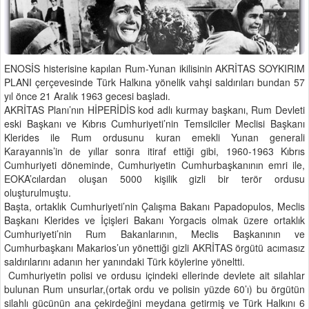
ENOSİS histerisine kapılan Rum-Yunan ikilisinin AKRİTAS SOYKIRIM
PLANI çerçevesinde Türk Halkına yönelik vahşi saldırıları bundan 57
yıl önce 21 Aralık 1963 gecesi başladı.
AKRİTAS Planı’nın HİPERİDİS kod adlı kurmay başkanı, Rum Devleti
eski Başkanı ve Kıbrıs Cumhuriyeti’nin Temsilciler Meclisi Başkanı
Klerides ile Rum ordusunu kuran emekli Yunan generali
Karayannis’in de yıllar sonra itiraf ettiği gibi, 1960-1963 Kıbrıs
Cumhuriyeti döneminde, Cumhuriyetin Cumhurbaşkanının emri ile,
EOKA’cılardan oluşan 5000 kişilik gizli bir terör ordusu
oluşturulmuştu.
Başta, ortaklık Cumhuriyeti’nin Çalışma Bakanı Papadopulos, Meclis
Başkanı Klerides ve İçişleri Bakanı Yorgacis olmak üzere ortaklık
Cumhuriyeti’nin Rum Bakanlarının, Meclis Başkanının ve
Cumhurbaşkanı Makarios’un yönettiği gizli AKRİTAS örgütü acımasız
saldırılarını adanın her yanındaki Türk köylerine yöneltti.
Cumhuriyetin polisi ve ordusu içindeki ellerinde devlete ait silahlar
bulunan Rum unsurlar,(ortak ordu ve polisin yüzde 60’ı) bu örgütün
silahlı gücünün ana çekirdeğini meydana getirmiş ve Türk Halkını 6