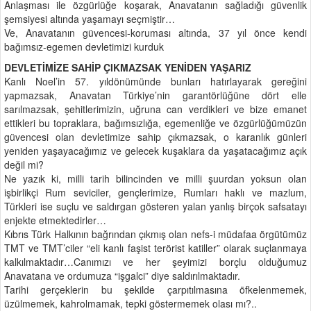
Anlaşması ile özgürlüğe koşarak, Anavatanın sağladığı güvenlik
şemsiyesi altında yaşamayı seçmiştir…
Ve, Anavatanın güvencesi-koruması altında, 37 yıl önce kendi
bağımsız-egemen devletimizi kurduk
DEVLETİMİZE SAHİP ÇIKMAZSAK YENİDEN YAŞARIZ
Kanlı Noel’in 57. yıldönümünde bunları hatırlayarak gereğini
yapmazsak, Anavatan Türkiye’nin garantörlüğüne dört elle
sarılmazsak, şehitlerimizin, uğruna can verdikleri ve bize emanet
ettikleri bu topraklara, bağımsızlığa, egemenliğe ve özgürlüğümüzün
güvencesi olan devletimize sahip çıkmazsak, o karanlık günleri
yeniden yaşayacağımız ve gelecek kuşaklara da yaşatacağımız açık
değil mi?
Ne yazık ki, milli tarih bilincinden ve milli şuurdan yoksun olan
işbirlikçi Rum seviciler, gençlerimize, Rumları haklı ve mazlum,
Türkleri ise suçlu ve saldırgan gösteren yalan yanlış birçok safsatayı
enjekte etmektedirler…
Kıbrıs Türk Halkının bağrından çıkmış olan nefs-i müdafaa örgütümüz
TMT ve TMT’ciler “eli kanlı faşist terörist katiller” olarak suçlanmaya
kalkılmaktadır…Canımızı ve her şeyimizi borçlu olduğumuz
Anavatana ve ordumuza “işgalci” diye saldırılmaktadır.
Tarihi gerçeklerin bu şekilde çarpıtılmasına öfkelenmemek,
üzülmemek, kahrolmamak, tepki göstermemek olası mı?..