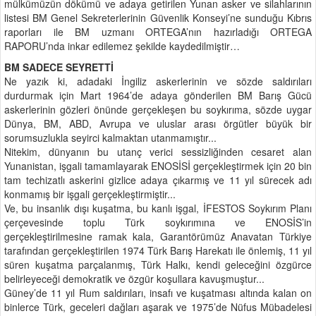
mülkümüzün dökümü ve adaya getirilen Yunan asker ve silahlarının
listesi BM Genel Sekreterlerinin Güvenlik Konseyi’ne sunduğu Kıbrıs
raporları ile BM uzmanı ORTEGA’nın hazırladığı ORTEGA
RAPORU’nda inkar edilemez şekilde kaydedilmiştir…
BM SADECE SEYRETTİ
Ne yazık ki, adadaki İngiliz askerlerinin ve sözde saldırıları
durdurmak için Mart 1964’de adaya gönderilen BM Barış Gücü
askerlerinin gözleri önünde gerçekleşen bu soykırıma, sözde uygar
Dünya, BM, ABD, Avrupa ve uluslar arası örgütler büyük bir
sorumsuzlukla seyirci kalmaktan utanmamıştır...
Nitekim, dünyanın bu utanç verici sessizliğinden cesaret alan
Yunanistan, işgali tamamlayarak ENOSİSİ gerçekleştirmek için 20 bin
tam techizatlı askerini gizlice adaya çıkarmış ve 11 yıl sürecek adı
konmamış bir işgali gerçekleştirmiştir...
Ve, bu insanlık dışı kuşatma, bu kanlı işgal, İFESTOS Soykırım Planı
çerçevesinde toplu Türk soykırımına ve ENOSİS’in
gerçekleştirilmesine ramak kala, Garantörümüz Anavatan Türkiye
tarafından gerçekleştirilen 1974 Türk Barış Harekatı ile önlemiş, 11 yıl
süren kuşatma parçalanmış, Türk Halkı, kendi geleceğini özgürce
belirleyeceği demokratik ve özgür koşullara kavuşmuştur...
Güney’de 11 yıl Rum saldırıları, insafı ve kuşatması altında kalan on
binlerce Türk, geceleri dağları aşarak ve 1975’de Nüfus Mübadelesi