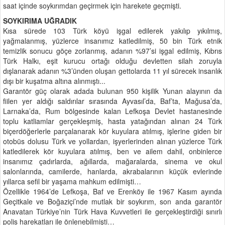
saat içinde soykırımdan geçirmek için harekete geçmişti.
SOYKIRIMA UĞRADIK
Kısa sürede 103 Türk köyü işgal edilerek yakılıp yıkılmış,
yağmalanmış, yüzlerce insanımız katledilmiş, 50 bin Türk etnik
temizlik sonucu göçe zorlanmış, adanın %97’si işgal edilmiş, Kıbrıs
Türk Halkı, eşit kurucu ortağı olduğu devletten silah zoruyla
dışlanarak adanın %3’ünden oluşan gettolarda 11 yıl sürecek insanlık
dışı bir kuşatma altına alınmıştı...
Garantör güç olarak adada bulunan 950 kişilik Yunan alayının da
fiilen yer aldığı saldırılar sırasında Ayvasıl’da, Baf’ta, Mağusa’da,
Larnaka’da, Rum bölgesinde kalan Lefkoşa Devlet hastanesinde
toplu katliamlar gerçekleşmiş, hasta yatağından alınan 24 Türk
biçerdöğerlerle parçalanarak kör kuyulara atılmış, işlerine giden bir
otobüs dolusu Türk ve yollardan, işyerlerinden alınan yüzlerce Türk
katledilerek kör kuyulara atılmış, ben ve ailem dahil, onbinlerce
insanımız çadırlarda, ağıllarda, mağaralarda, sinema ve okul
salonlarında, camilerde, hanlarda, akrabalarının küçük evlerinde
yıllarca sefil bir yaşama mahkum edilmişti…
Özellikle 1964’de Lefkoşa, Baf ve Erenköy ile 1967 Kasım ayında
Geçitkale ve Boğaziçi’nde mutlak bir soykırım, son anda garantör
Anavatan Türkiye’nin Türk Hava Kuvvetleri ile gerçekleştirdiği sınırlı
polis harekatları ile önlenebilmişti…