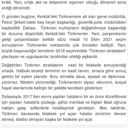
kırıldı. Yani, ortak akıl ve istişarenin egemen olduğu dönemin sona
erdiği dönemdir.
O günden bugüne, Kerkük’teki Türkmenlere ait olan genel müdürlük,
Petrol Şirketi’ndeki beş heyet başkanlığı, güvenlik-polis müdürlükleri
kaybedildi. Dahası, Türkmen muhtarların değiştirilmeye başlandığı
bir duruma düşürüldü Kerkük’teki Türkmenler. Yani, perşembenin
gelişi çarşambadan bellidir sözü misali 10 Ekim 2021 seçim
sonuçlarının Türkmenler noktasında çok önceden belliydi. Yani,
büyük başarısızlığın temelinin 2018 seçimindeki “Türkmen stratejisini”
planlayan ve uygulayanlar tarafından atıldığı aşikardır.
Değiştirilen Türkmen stratejisinin nasıl bir felaketle sonuçlandığı
ortada. Halbuki strateji teriminin en basit tanımı, amaca göre sonuç
getirici bir eylem planıdır. Arzu etmekle dava, siyaset ve diplomasi
yürümez. Nitekim yürümediği, Türkmenlerin siyasi, ekonomi, sosyal
hayat alanlarında belirgin bir şekilde kendisini gösteriyor.
Dolayısıyla, 2017’den sonra yapılan hataların bir an önce düzeltilmesi
için yapılan hatalarla yüzleşip, şahsi menfaat ve kişisel ikbal uğruna
hakları gasp edilenlerle helalleşmek gerekiyor. Aksı takdirde,
Türkmen davasında felakete yol açan hatalar zincirinin devam
etmesi, telafisi olmayan başka bir felakete yol açar.