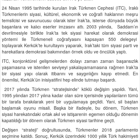
24 Nisan 1995 tarihinde kurulan Irak Türkmen Cephesi (ITC), Iraklı
Türkmenlerin siyasi, kültürel, ekonomik ve coğrafi haklarının meşru
temsilcisi ve savunucusu olarak ister Irak’ta, isterse dünyada büyük
başarılara ve kalıcı eserler imzasını attı. 2003 yılında, Saddam’ın
devrilmesiyle birlikte Irak’ta tek siyasi harekat olarak demokrasi
yöntemi ile Türkmeneli coğrafyasını kapsayan 550 delegeyi
toplayarak Kerkük’te kurultayını yaparak, Irak’taki tüm siyasi parti ve
harekatlara demokrasi bakımından örnek oldu ve öncülük yaptı.
ITC, konjonktürel gelişmelerden dolayı zaman zaman başarısızlık
yaşamasına ve istenilen seviyeyi yakalayamamasına rağmen Irak’ta
bir siyasi yapı olarak itibarını ve saygınlığını kayıp etmedi. En
önemlisi, Kerkük’ün inisiyatifini hep elinde tutmayı başardı.
2017 yılında Türkmen “stratejisinde” köklü değişim yapıldı. Yani,
1995 yılından 2017 yılına kadar olan süre içerisinde yapılanların tümü
bir tarafa bırakılarak yeni bir uygulamaya geçildi. Yani, sil baştan
başlamak oyunu misali. Başka bir ifadeyle, bu dönem, Türkmen
siyasi harekatındaki ortak akıl ve istişarenin egemen olduğu dönemin
kapatıldığı bir dönem olarak Türkmen siyasi tarihine geçti.
Değişen “strateji” doğrultusunda, Türkmenler 2018 parlamento
seçimine katıldı. Sonuç, Kerkük üzerindeki 1000 yıllık Türk hakimiyeti