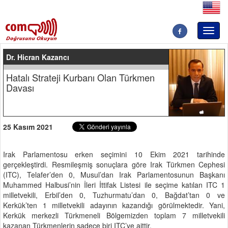
Toggl
naviga
Dr. Hicran Kazancı
Hatalı Strateji Kurbanı Olan Türkmen
Davası
25 Kasım 2021
Irak Parlamentosu erken seçimini 10 Ekim 2021 tarihinde
gerçekleştirdi. Resmileşmiş sonuçlara göre Irak Türkmen Cephesi
(ITC), Telafer’den 0, Musul’dan Irak Parlamentosunun Başkanı
Muhammed Halbusi’nin İleri İttifak Listesi ile seçime katılan ITC 1
milletvekili, Erbil’den 0, Tuzhurmatu’dan 0, Bağdat’tan 0 ve
Kerkük’ten 1 milletvekili adayının kazandığı görülmektedir. Yani,
Kerkük merkezli Türkmeneli Bölgemizden toplam 7 milletvekili
kazanan Türkmenlerin sadece biri ITC’ye aittir.