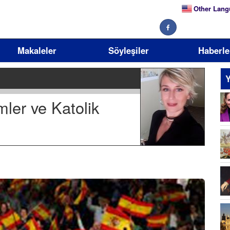
Other Lang
Makaleler
Söyleşiler
Haberle
Y
ler ve Katolik
Se