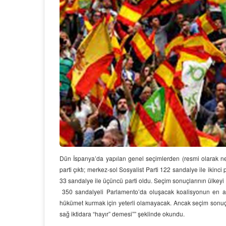
Dün İspanya’da yapılan genel seçimlerden (resmi olarak ne
parti çıktı; merkez-sol Sosyalist Parti 122 sandalye ile ikin
33 sandalye ile üçüncü parti oldu. Seçim sonuçlarının ülkeyi P
350 sandalyeli Parlamento’da oluşacak koalisyonun en az 
hükümet kurmak için yeterli olamayacak. Ancak seçim sonuçla
sağ iktidara “hayır” demesi”” şeklinde okundu.