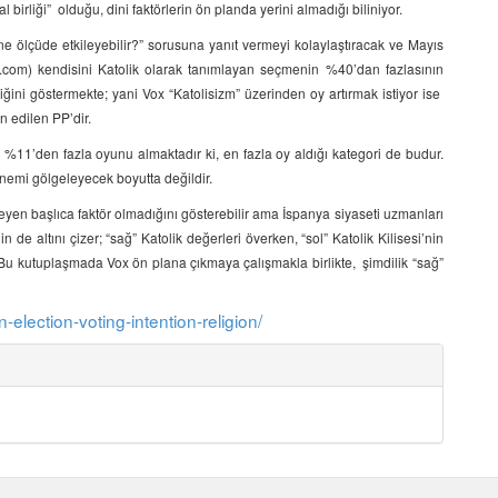
l birliği” olduğu, dini faktörlerin ön planda yerini almadığı biliniyor.
e ölçüde etkileyebilir?” sorusuna yanıt vermeyi kolaylaştıracak ve Mayıs
ta.com) kendisini Katolik olarak tanımlayan seçmenin %40’dan fazlasının
ini göstermekte; yani Vox “Katolisizm” üzerinden oy artırmak istiyor ise
n edilen PP’dir.
%11’den fazla oyunu almaktadır ki, en fazla oy aldığı kategori de budur.
nemi gölgeleyecek boyutta değildir.
eyen başlıca faktör olmadığını gösterebilir ama İspanya siyaseti uzmanları
in de altını çizer; “sağ” Katolik değerleri överken, “sol” Katolik Kilisesi’nin
 Bu kutuplaşmada Vox ön plana çıkmaya çalışmakla birlikte, şimdilik “sağ”
-election-voting-intention-religion/