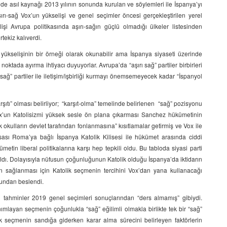
 de asıl kaynağı 2013 yılının sonunda kurulan ve söylemleri ile İspanya’yı
ı-sağ Vox’un yükselişi ve genel seçimler öncesi gerçekleştirilen yerel
işi Avrupa politikasında aşırı-sağın güçlü olmadığı ülkeler listesinden
tekiz kalıverdi.
 yükselişinin bir örneği olarak okunabilir ama İspanya siyaseti üzerinde
noktada ayırma ihtiyacı duyuyorlar. Avrupa’da “aşırı sağ” partiler birbirleri
ırı-sağ” partiler ile iletişim/işbirliği kurmayı önemsemeyecek kadar “İspanyol
şıtı” olması belirliyor; “karşıt-olma” temelinde belirlenen “sağ” pozisyonu
 Vox’un Katolisizmi yüksek sesle ön plana çıkarması Sanchez hükümetinin
k okulların devlet tarafından fonlanmasına” kısıtlamalar getirmiş ve Vox ile
ası Roma’ya bağlı İspanya Katolik Kilisesi ile hükümet arasında ciddi
etin liberal politikalarına karşı hep tepkili oldu. Bu tabloda siyasi parti
ni aldı. Dolayısıyla nüfusun çoğunluğunun Katolik olduğu İspanya’da iktidarın
nin sağlanması için Katolik seçmenin tercihini Vox’dan yana kullanacağı
tundan beslendi.
tahminler 2019 genel seçimleri sonuçlarından “ders almamış” gibiydi.
ımlayan seçmenin çoğunlukla “sağ” eğilimli olmakla birlikte tek bir “sağ”
olik seçmenin sandığa giderken karar alma sürecini belirleyen faktörlerin