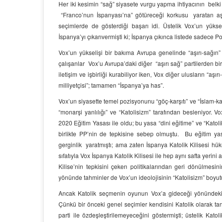
Her iki kesimin “sağ” siyasete vurgu yapma ihtiyacının belki
“Franco’nun İspanyası’na” götüreceği korkusu yaratan aşır
seçimlerde de gösterdiği başarı idi. Üstelik Vox’un yüksel
İspanya’yı çıkarıvermişti ki; İspanya çıkınca listede sadece Por
Vox’un yükselişi bir bakıma Avrupa genelinde “aşırı-sağın”
çalışanlar Vox’u Avrupa’daki diğer “aşırı sağ” partilerden bir 
iletişim ve işbirliği kurabiliyor iken, Vox diğer ulusların “aş
milliyetçisi”; tamamen “İspanya’ya has”.
Vox’un siyasette temel pozisyonunu “göç-karşıtı” ve “İslam-kar
“monarşi yanlılığı” ve “Katolisizm” tarafından besleniyor.
2020 Eğitim Yasası ile oldu; bu yasa “dini eğitime” ve “Katoli
birlikte PP’nin de tepkisine sebep olmuştu. Bu eğitim yas
gerginlik yaratmıştı; ama zaten İspanya Katolik Kilisesi hüküm
sıfatıyla Vox İspanya Katolik Kilisesi ile hep aynı safta yeri
Kilise’nin tepkisini çeken politikalarından geri dönülmesi
yönünde tahminler de Vox’un ideolojisinin “Katolisizm” boyu
Ancak Katolik seçmenin oyunun Vox’a gideceği yönündeki 
Çünkü bir önceki genel seçimler kendisini Katolik olarak tan
parti ile özdeşleştirilemeyeceğini göstermişti; üstelik Kat