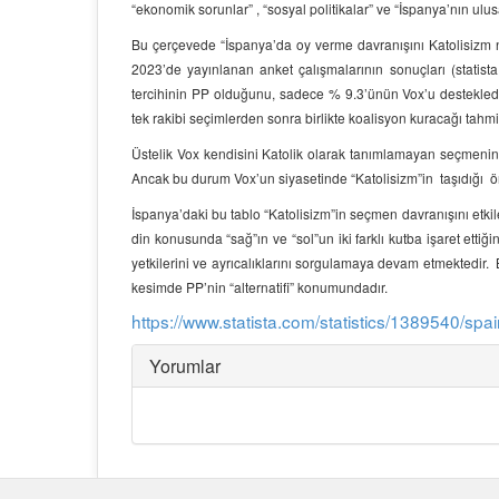
“ekonomik sorunlar” , “sosyal politikalar” ve “İspanya’nın ulusa
Bu çerçevede “İspanya’da oy verme davranışını Katolisizm n
2023’de yayınlanan anket çalışmalarının sonuçları (statis
tercihinin PP olduğunu, sadece % 9.3’ünün Vox’u desteklediğ
tek rakibi seçimlerden sonra birlikte koalisyon kuracağı tahmi
Üstelik Vox kendisini Katolik olarak tanımlamayan seçmenin 
Ancak bu durum Vox’un siyasetinde “Katolisizm”in taşıdığı ö
İspanya’daki bu tablo “Katolisizm”in seçmen davranışını etkil
din konusunda “sağ”ın ve “sol”un iki farklı kutba işaret ettiğin
yetkilerini ve ayrıcalıklarını sorgulamaya devam etmektedir.
kesimde PP’nin “alternatifi” konumundadır.
https://www.statista.com/statistics/1389540/spain
Yorumlar