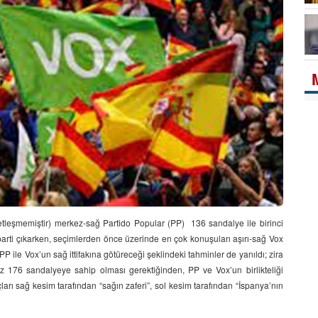
tleşmemiştir) merkez-sağ Partido Popular (PP) 136 sandalye ile birinci
ci parti çıkarken, seçimlerden önce üzerinde en çok konuşulan aşırı-sağ Vox
P ile Vox’un sağ ittifakına götüreceği şeklindeki tahminler de yanıldı; zira
176 sandalyeye sahip olması gerektiğinden, PP ve Vox’un birlikteliği
rı sağ kesim tarafından “sağın zaferi”, sol kesim tarafından “İspanya’nın