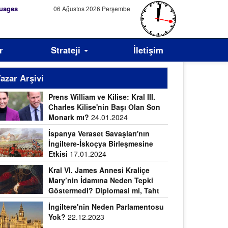
uages
06 Ağustos 2026 Perşembe
r
Strateji
İletişim
azar Arşivi
Prens William ve Kilise: Kral III.
Charles Kilise'nin Başı Olan Son
Monark mı?
24.01.2024
İspanya Veraset Savaşları'nın
İngiltere-İskoçya Birleşmesine
Etkisi
17.01.2024
Kral VI. James Annesi Kraliçe
Mary’nin İdamına Neden Tepki
Göstermedi? Diplomasi mi, Taht
vdası mı?
09.01.2024
İngiltere'nin Neden Parlamentosu
Yok?
22.12.2023