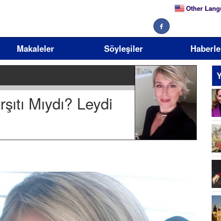
Other Lang
Makaleler
Söyleşiler
Haberle
Y
ıtı Mıydı? Leydi
Se