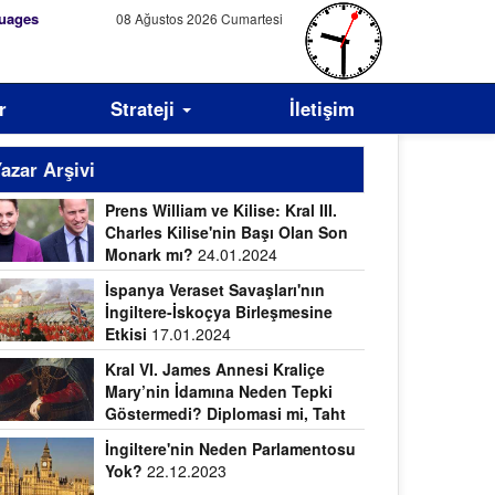
uages
08 Ağustos 2026 Cumartesi
r
Strateji
İletişim
azar Arşivi
Prens William ve Kilise: Kral III.
Charles Kilise'nin Başı Olan Son
Monark mı?
24.01.2024
İspanya Veraset Savaşları'nın
İngiltere-İskoçya Birleşmesine
Etkisi
17.01.2024
Kral VI. James Annesi Kraliçe
Mary’nin İdamına Neden Tepki
Göstermedi? Diplomasi mi, Taht
vdası mı?
09.01.2024
İngiltere'nin Neden Parlamentosu
Yok?
22.12.2023