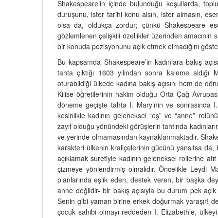
Shakespeare’in içinde bulunduğu koşullarda, topl
duruşunu, ister tarihi konu alsın, ister almasın, es
olsa da, oldukça zordur; çünkü Shakespeare eserl
gözlemlenen çelişkili özellikler üzerinden amacının s
bir konuda pozisyonunu açık etmek olmadığını göste
Bu kapsamda Shakespeare’in kadınlara bakış açısı
tahta çıktığı 1603 yılından sonra kaleme aldığı
oturabildiği ülkede kadına bakış açısını hem de döne
Kilise öğretilerinin hakim olduğu Orta Çağ Avrupas
döneme geçişte tahta I. Mary’nin ve sonrasında I. E
kesinlikle kadının geleneksel “eş” ve “anne” rol
zayıf olduğu yönündeki görüşlerin tahtında kadınla
ve yerinde olmamasından kaynaklanmaktadır. Shakespe
karakteri ülkenin kraliçelerinin gücünü yansıtsa da, he
açıklamak suretiyle kadının geleneksel rollerine a
çizmeye yönlendirmiş olmalıdır. Öncelikle Leydi 
planlarında eşlik eden, destek veren, bir başka dey
anne değildir- bir bakış açısıyla bu durum pek aç
Senin gibi yaman birine erkek doğurmak yaraşır! 
çocuk sahibi olmayı reddeden I. Elizabeth’e, ülkeyi 