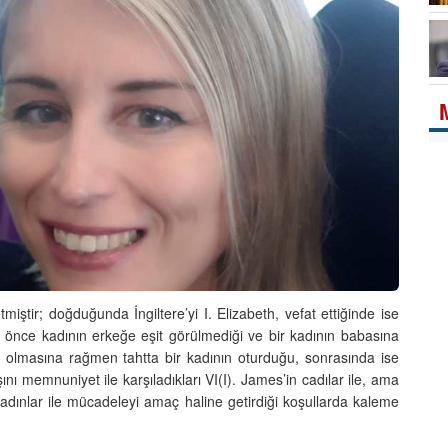
ştir; doğduğunda İngiltere’yi I. Elizabeth, vefat ettiğinde ise
 önce kadının erkeğe eşit görülmediği ve bir kadının babasına
 olmasına rağmen tahtta bir kadının oturduğu, sonrasında ise
şını memnuniyet ile karşıladıkları VI(I). James’in cadılar ile, ama
kadınlar ile mücadeleyi amaç haline getirdiği koşullarda kaleme