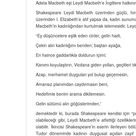
Adeta Macbeth eşi Leydi Macbeth’e İngiltere halkının 
Shakespeare Leydi Macbeth üzerinden güçlü, hırsl
üzerinden I. Elizabeth’e atıf yapsa da, kadın sunumu
Macbeth’in kadınlığından kurtulmak istemesidir. Ley
“Ey düşüncelere eşlik eden cinler, gelin hadi,
Çekin alın kadınlığımı benden; baştan ayağa,
En haince gaddarlıkla doldurun içimi;
Kanımı koyulaştırın, Vicdana giden yolları, geçitleri tı
Azap, merhamet duyguları yol bulup geçemesin,
Amansız planımdan caydırmasın beni,
Hedefimle benim arama dikilemesin.
Gelin sütümü alın göğüslerimden,”
demektedir ki, burada Shakespeare kendisi için “pre
olabileceği gibi, Leydi Macbeth’e atfettiği özellikle
olabilir. İkincisi Shakespeare’in eserin ilerleyen b
Tudor döneminde kadının duygusal açıdan zayıf o