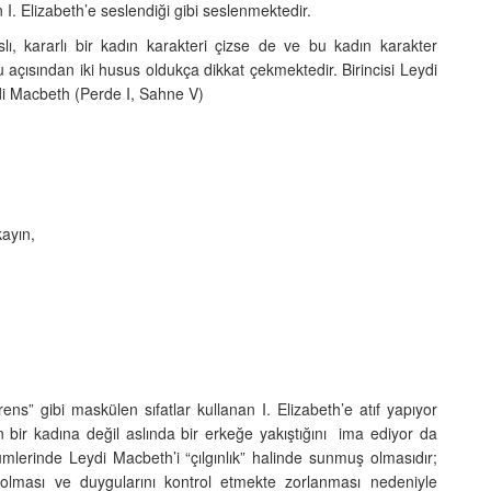
I. Elizabeth’e seslendiği gibi seslenmektedir.
ı, kararlı bir kadın karakteri çizse de ve bu kadın karakter
 açısından iki husus oldukça dikkat çekmektedir. Birincisi Leydi
di Macbeth (Perde I, Sahne V)
kayın,
ns” gibi maskülen sıfatlar kullanan I. Elizabeth’e atıf yapıyor
rin bir kadına değil aslında bir erkeğe yakıştığını ima ediyor da
ölümlerinde Leydi Macbeth’i “çılgınlık” halinde sunmuş olmasıdır;
lması ve duygularını kontrol etmekte zorlanması nedeniyle