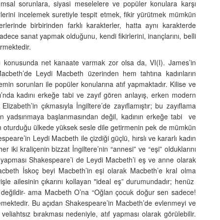
umsal sorunlara, siyasi meselelere ve popüler konulara karşı
erlerini incelemek suretiyle tespit etmek, fikir yürütmek mümkün
erinde birbirinden farklı karakterler, hatta aynı karakterde
adece sanat yapmak olduğunu, kendi fikirlerini, inançlarını, belli
rmektedir.
 konusunda net kanaate varmak zor olsa da, VI(I). James’in
 Macbeth’de Leydi Macbeth üzerinden hem tahtına kadınların
min sorunları ile popüler konularına atıf yapmaktadır. Kilise ve
ı’nda kadını erkeğe tabi ve zayıf gören anlayış, erken modern
lizabeth’in çıkmasıyla İngiltere’de zayıflamıştır; bu zayıflama
ünün yadsınmaya başlanmasından değil, kadının erkeğe tabi ve
rın oturduğu ülkede yüksek sesle dile getirmenin pek de mümkün
are’in Leydi Macbeth ile çizdiği güçlü, hırslı ve kararlı kadın
r iki kraliçenin bizzat İngiltere’nin “annesi” ve “eşi” olduklarını
tıf yapması Shakespeare’i de Leydi Macbeth’i eş ve anne olarak
Macbeth İskoç beyi Macbeth’in eşi olarak Macbeth’e kral olma
işle ailesinin çıkarını kollayan "ideal eş” durumundadır; henüz
ık değildir- ama Macbeth O’na “Oğlan çocuk doğur sen sadece!
demektedir. Bu açıdan Shakespeare’in Macbeth’de evlenmeyi ve
veliahtsız bırakması nedeniyle, atıf yapması olarak görülebilir.