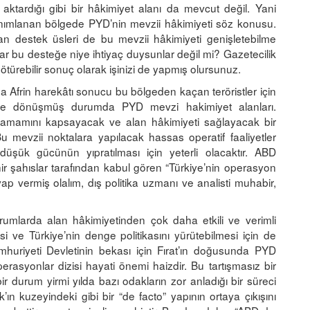
e aktardığı gibi bir hâkimiyet alanı da mevcut değil. Yani
tanımlanan bölgede PYD’nin mevzii hâkimiyeti söz konusu.
an destek üsleri de bu mevzii hâkimiyeti genişletebilme
ar bu desteğe niye ihtiyaç duysunlar değil mi? Gazetecilik
ürebilir sonuç olarak işinizi de yapmış olursunuz.
 Afrin harekâtı sonucu bu bölgeden kaçan teröristler için
line dönüşmüş durumda PYD mevzi hakimiyet alanları.
n tamamını kapsayacak ve alan hâkimiyeti sağlayacak bir
u mevzii noktalara yapılacak hassas operatif faaliyetler
şük gücünün yıpratılması için yeterli olacaktır. ABD
 şahıslar tarafından kabul gören “Türkiye’nin operasyon
vermiş olalım, dış politika uzmanı ve analisti muhabir,
rumlarda alan hâkimiyetinden çok daha etkili ve verimli
ve Türkiye’nin denge politikasını yürütebilmesi için de
umhuriyeti Devletinin bekası için Fırat’ın doğusunda PYD
operasyonlar dizisi hayati önemi haizdir. Bu tartışmasız bir
ir durum yirmi yılda bazı odakların zor anladığı bir süreci
ın kuzeyindeki gibi bir “de facto” yapının ortaya çıkışını