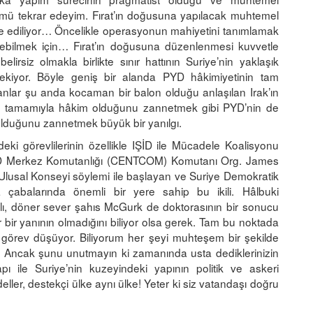
 tekrar edeyim. Fırat’ın doğusuna yapılacak muhtemel
ade ediliyor… Öncelikle operasyonun mahiyetini tanımlamak
eyebilmek için… Fırat’ın doğusuna düzenlenmesi kuvvetle
rsiz olmakla birlikte sınır hattının Suriye’nin yaklaşık
erekiyor. Böyle geniş bir alanda PYD hâkimiyetinin tam
anlar şu anda kocaman bir balon olduğu anlaşılan Irak’ın
ine tamamıyla hâkim olduğunu zannetmek gibi PYD’nin de
olduğunu zannetmek büyük bir yanılgı.
ki görevlilerinin özellikle IŞİD ile Mücadele Koalisyonu
ABD Merkez Komutanlığı (CENTCOM) Komutanı Org. James
 Ulusal Konseyi söylemi ile başlayan ve Suriye Demokratik
çabalarında önemli bir yere sahip bu ikili. Hâlbuki
lı, döner sever şahıs McGurk de doktorasının bir sonucu
r bir yanının olmadığını biliyor olsa gerek. Tam bu noktada
 görev düşüyor. Biliyorum her şeyi muhteşem bir şekilde
ız! Ancak şunu unutmayın ki zamanında usta dediklerinizin
ı ile Suriye’nin kuzeyindeki yapının politik ve askeri
eller, destekçi ülke aynı ülke! Yeter ki siz vatandaşı doğru