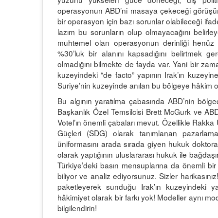
operasyonun ABD’ni masaya çekeceği görüşümü
bir operasyon için bazı sorunlar olabileceği if
lazım bu sorunların olup olmayacağını belirl
muhtemel olan operasyonun derinliği henüz beli
%30’luk bir alanını kapsadığını belirtmek g
olmadığını bilmekte de fayda var. Yani bir zam
kuzeyindeki “de facto” yapının Irak’ın kuzey
Suriye’nin kuzeyinde anılan bu bölgeye hâkim 
Bu algının yaratılma çabasında ABD’nin bölgede
Başkanlık Özel Temsilcisi Brett McGurk ve 
Votel’ın önemli çabaları mevut. Özellikle Rakka
Güçleri (SDG) olarak tanımlanan pazarlama 
üniformasını arada sırada giyen hukuk doktora
olarak yaptığının uluslararası hukuk ile bağdaşı
Türkiye’deki basın mensuplarına da önemli bir
biliyor ve analiz ediyorsunuz. Sizler harikasın
paketleyerek sunduğu Irak’ın kuzeyindeki yap
hâkimiyet olarak bir farkı yok! Modeller aynı mod
bilgilendirin!