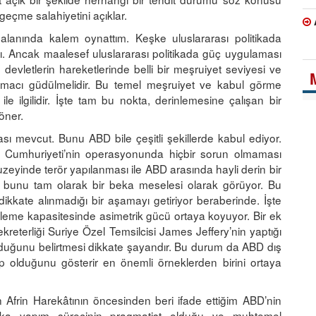
geçme salahiyetini açıklar.
alanında kalem oynattım. Keşke uluslararası politikada
ı. Ancak maalesef uluslararası politikada güç uygulaması
 devletlerin hareketlerinde belli bir meşruiyet seviyesi ve
 amacı güdülmelidir. Bu temel meşruiyet ve kabul görme
 ilgilidir. İşte tam bu nokta, derinlemesine çalışan bir
döner.
sı mevcut. Bunu ABD bile çeşitli şekillerde kabul ediyor.
 Cumhuriyeti’nin operasyonunda hiçbir sorun olmaması
zeyinde terör yapılanması ile ABD arasında hayli derin bir
ise bunu tam olarak bir beka meselesi olarak görüyor. Bu
ikkate alınmadığı bir aşamayı getiriyor beraberinde. İşte
eme kapasitesinde asimetrik gücü ortaya koyuyor. Bir ek
terliği Suriye Özel Temsilcisi James Jeffery’nin yaptığı
 olduğunu belirtmesi dikkate şayandır. Bu durum da ABD dış
ip olduğunu gösterir en önemli örneklerden birini ortaya
Afrin Harekâtının öncesinden beri ifade ettiğim ABD’nin
ika yapım sürecinin pragmatist olduğu ve muhtemel