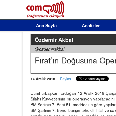
Ana Sayfa
Analizler
Özdemir Akbal
@ozdemirakbal
Fırat’ın Doğusuna Ope
14 Aralık 2018
Paylaş
Cumhurbaşkanı Erdoğan 12 Aralık 2018 Çarşam
Silahlı Kuvvetlerinin bir operasyon yapılacağın
BM Şartının 7. Bent 51. maddesine göre yapılan h
BM Şartının 7. Bendi barışın tehdidi, ihlali ve sald
bende göre ortaya konan 51 madde de gayet a