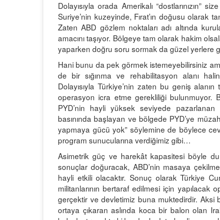
Dolayısıyla orada Amerikalı “dostlarınızın” siz
Suriye’nin kuzeyinde, Fırat’ın doğusu olarak 
Zaten ABD gözlem noktaları adı altında kurul
amacını taşıyor. Bölgeye tam olarak hakim olsal
yaparken doğru soru sormak da güzel yerlere göt
Hani bunu da pek görmek istemeyebilirsiniz ama
de bir sığınma ve rehabilitasyon alanı ha
Dolayısıyla Türkiye’nin zaten bu geniş alanı
operasyon icra etme gerekliliği bulunmuyor. B
PYD’nin hayli yüksek seviyede pazarlanan dü
basınında başlayan ve bölgede PYD’ye müzahir
yapmaya gücü yok” söylemine de böylece cevap 
program sunucularına verdiğimiz gibi…
Asimetrik güç ve harekât kapasitesi böyle du
sonuçlar doğuracak, ABD’nin masaya çekilmesi 
hayli etkili olacaktır. Sonuç olarak Türkiye C
militanlarının bertaraf edilmesi için yapılacak 
gerçektir ve devletimiz buna muktedirdir. Aksi b
ortaya çıkaran aslında koca bir balon olan Irak’