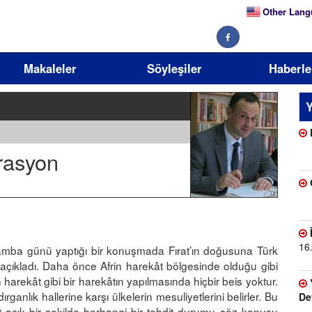
Other Lang
Makaleler
Söyleşiler
Haberle
Y
rasyon
16
ba günü yaptığı bir konuşmada Fırat’ın doğusuna Türk
ı açıkladı. Daha önce Afrin harekât bölgesinde olduğu gibi
arekât gibi bir harekâtın yapılmasında hiçbir beis yoktur.
ırganlık hallerine karşı ülkelerin mesuliyetlerini belirler. Bu
De
çık bir şekilde herhangi bir tehdit durumu söz konusu