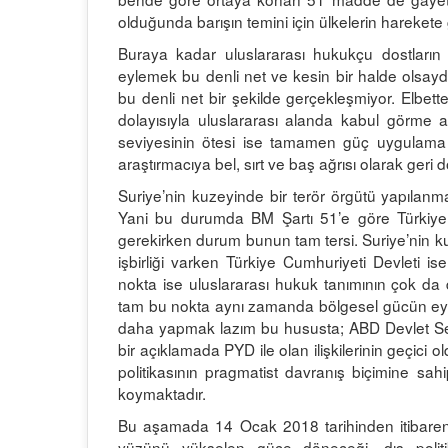
olduğunda barışın temini için ülkelerin harekete 
Buraya kadar uluslararası hukukçu dostların 
eylemek bu denli net ve kesin bir halde olsayd
bu denli net bir şekilde gerçekleşmiyor. Elbette
dolayısıyla uluslararası alanda kabul görme
seviyesinin ötesi ise tamamen güç uygulama ile
araştırmacıya bel, sırt ve baş ağrısı olarak geri 
Suriye’nin kuzeyinde bir terör örgütü yapılanma
Yani bu durumda BM Şartı 51’e göre Türkiye
gerekirken durum bunun tam tersi. Suriye’nin ku
işbirliği varken Türkiye Cumhuriyeti Devleti 
nokta ise uluslararası hukuk tanımının çok da d
tam bu nokta aynı zamanda bölgesel gücün eyl
daha yapmak lazım bu hususta; ABD Devlet Sekre
bir açıklamada PYD ile olan ilişkilerinin geçici
politikasının pragmatist davranış biçimine sah
koymaktadır.
Bu aşamada 14 Ocak 2018 tarihinden itibaren 
yüzünü yükselen güce döneceği, dış polit