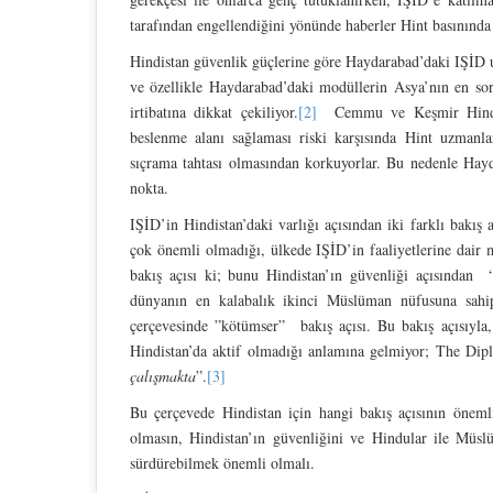
tarafından engellendiğini yönünde haberler Hint basınında 
Hindistan güvenlik güçlerine göre Haydarabad’daki IŞİD un
ve özellikle Haydarabad’daki modüllerin Asya’nın en sor
irtibatına dikkat çekiliyor.
[2]
Cemmu ve Keşmir Hindista
beslenme alanı sağlaması riski karşısında Hint uzman
sıçrama tahtası olmasından korkuyorlar. Bu nedenle Hayd
nokta.
IŞİD’in Hindistan’daki varlığı açısından iki farklı bakış 
çok önemli olmadığı, ülkede IŞİD’in faaliyetlerine dair 
bakış açısı ki; bunu Hindistan’ın güvenliği açısından “i
dünyanın en kalabalık ikinci Müslüman nüfusuna sahi
çerçevesinde ”kötümser” bakış açısı. Bu bakış açısıyla,
Hindistan’da aktif olmadığı anlamına gelmiyor; The Diplo
çalışmakta
”.
[3]
Bu çerçevede Hindistan için hangi bakış açısının öneml
olmasın, Hindistan’ın güvenliğini ve Hindular ile Müs
sürdürebilmek önemli olmalı.