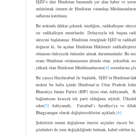
IŞİD’e dair Hindistan basınında yer alan haber ve yoru
anlatılmak istenen de Hindistan vatandaşı Müslümanların
saflarına katılması.
Bu noktada dikkat çekmek istediğim, radikalleşme sürecind
ise radikalleşen unsurlardır. Dolayısıyla tek başına rad
sürecini başlatamaz. Hindistan örneğinde IŞİD’in radikal
doğurur ki, bu açıdan Hindistan Hükümeti radikalleştire
olmasını önleyecek önlemler almak durumundadır. Bu neden
oranı Hindistan ortalamasının altında olan, yoksulluk or
yüksek olan Hindistan Müslümanlarının
[4]
sorunlarına çö
Bu yazıya Haydarabad ile başladık, IŞİD’in Hindistan’da
nedeni bu hafta içinde Hindistan’ın Uttar Pradesh fede
Bharatiya Janata Partisi (BJP) üyesi olan Adityanath, B
bağlantısını kesecek tek parti olduğunu söyledi. Ülkede
eden
[5]
Adityanath, Faizabad’ı Ayodhya’ya ve Allahab
Bhagyanagar olarak değiştireceklerini açıkladı.
[6]
Şehirlerin ismini değiştirme önerisi seçimler öncesi bir
çözümleri de isim değişikliğinde bulmak, kabul edelim ki,