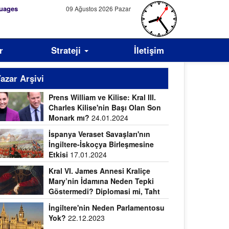
uages
09 Ağustos 2026 Pazar
r
Strateji
İletişim
azar Arşivi
Prens William ve Kilise: Kral III.
Charles Kilise'nin Başı Olan Son
Monark mı?
24.01.2024
İspanya Veraset Savaşları'nın
İngiltere-İskoçya Birleşmesine
Etkisi
17.01.2024
Kral VI. James Annesi Kraliçe
Mary’nin İdamına Neden Tepki
Göstermedi? Diplomasi mi, Taht
vdası mı?
09.01.2024
İngiltere'nin Neden Parlamentosu
Yok?
22.12.2023