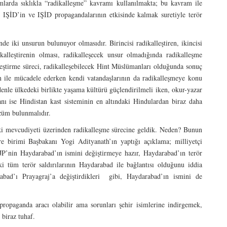
mlarda sıklıkla “radikalleşme” kavramı kullanılmakta; bu kavram ile
 IŞİD’in ve IŞİD propagandalarının etkisinde kalmak suretiyle terör
e iki unsurun bulunuyor olmasıdır. Birincisi radikalleştiren, ikincisi
ikalleştirenin olması, radikalleşecek unsur olmadığında radikalleşme
leştirme süreci, radikalleşebilecek Hint Müslümanları olduğunda sonuç
n ile mücadele ederken kendi vatandaşlarının da radikalleşmeye konu
le ülkedeki birlikte yaşama kültürü güçlendirilmeli iken, okur-yazar
anı ise Hindistan kast sisteminin en altındaki Hindulardan biraz daha
züm bulunmalıdır.
ki mevcudiyeti üzerinden radikalleşme sürecine geldik. Neden? Bunun
re birimi Başbakanı Yogi Adityanath’ın yaptığı açıklama; milliyetçi
JP’nin Haydarabad’ın ismini değiştirmeye hazır, Haydarabad’ın terör
ki tüm terör saldırılarının Haydarabad ile bağlantısı olduğunu iddia
ad’ı Prayagraj’a değiştirdikleri gibi, Haydarabad’ın ismini de
 propaganda aracı olabilir ama sorunları şehir isimlerine indirgemek,
 biraz tuhaf.