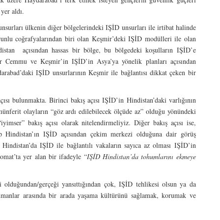
yer aldı.
surları ülkenin diğer bölgelerindeki IŞİD unsurları ile irtibat halinde
unlu coğrafyalarından biri olan Keşmir’deki IŞİD modülleri ile olan
n açısından hassas bir bölge, bu bölgedeki koşulların IŞİD’e
lar Cemmu ve Keşmir’in IŞİD’in Asya’ya yönelik planları açısından
arabad’daki IŞİD unsurlarının Keşmir ile bağlantısı dikkat çeken bir
açısı bulunmakta. Birinci bakış açısı IŞİD’in Hindistan’daki varlığının
münferit olayların “göz ardı edilebilecek ölçüde az” olduğu yönündeki
yimser” bakış açısı olarak nitelendirmeliyiz. Diğer bakış açısı ise,
p Hindistan’ın IŞİD açısından çekim merkezi olduğuna dair görüş
 Hindistan’da IŞİD ile bağlantılı vakaların sayıca az olması IŞİD’in
mat’ta yer alan bir ifadeyle “
IŞİD Hindistan’da tohumlarını ekmeye
i olduğundan/gerçeği yansıttığından çok, IŞİD tehlikesi olsun ya da
lümanlar arasında bir arada yaşama kültürünü sağlamak, korumak ve