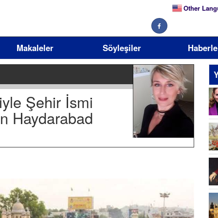
Other Lang
Makaleler
Söyleşiler
Haberle
Y
yle Şehir İsmi
tan Haydarabad
Se