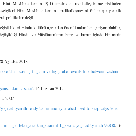
 Hint Müslümanlarının IŞİD tarafından radikalleştirilme riskinden
asetçileri Hint Müslümanlarının radikalleşmesini önlemeye yönelik
acak politikalar değil…
eğişiklikleri Hindu kültürü açısından önemli anlamlar içeriyor olabilir,
işikliği Hindu ve Müslümanların barış ve huzur içinde bir arada
28 Ağustos 2018
more-than-waving-flags-in-valley-probe-reveals-link-between-kashmir-
ainst-islamic-state/
, 14 Haziran 2017
ns, 2007
d/yogi-adityanath-ready-to-rename-hyderabad-need-to-snap-citys-terror-
karimnagar-telangana-karipuram-if-bjp-wins-yogi-adityanath-92838
, 6