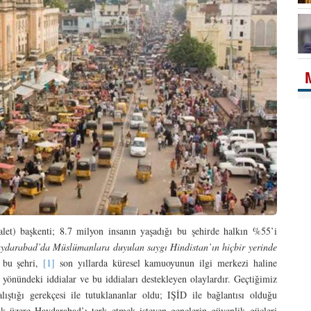
alet) başkenti; 8.7 milyon insanın yaşadığı bu şehirde halkın %55’i
ydarabad’da Müslümanlara duyulan saygı Hindistan’ın hiçbir yerinde
 bu şehri,
[1]
son yıllarda küresel kamuoyunun ilgi merkezi haline
yönündeki iddialar ve bu iddiaları destekleyen olaylardır. Geçtiğimiz
lıştığı gerekçesi ile tutuklananlar oldu; IŞİD ile bağlantısı olduğu
ak üzere Haydarabad’ı terk etmek isteyen gençlerin güvenlik güçleri