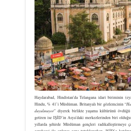
Haydarabad, Hindistan’da Telangana idari biriminin (ey
Hindu, % 41’i Müslüman. Britanyalı bir gözlemcinin “
Ha
duyulmuyor
” diyerek birlikte yaşama kültürünü övdüğü
getiren ise IŞİD’in Asya’daki merkezlerinden biri olduğu 
yıllarda şehirde Müslüman gençleri radikalleştirmeye ça
gerekçesi ile onlarca genç tutuklanırken, IŞİD’e katılm