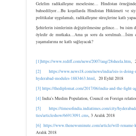
Gelelim radikalleşme meselesine… Hindistan örneğinde
bahsediliyor…Bu koşullarda Hindistan Hükümeti ve siy
politikalar uygulamalı, radikalleşme süreçlerine katlı yap
Şehirlerin isimlerinin değiştirilmesine gelince… bu isim d
öyledir de mutkaka…Ama şu soru da sorulmalı…İsim değ
yaşamalarına ne katlı sağlayacak?
[1]
https://www.rediff.com/news/2007/aug/28sheela.htm
, 
[2]
https://www.news18.com/news/india/isis-is-doing-
hyderabad-modules-1883463.html
, 20 Eylül 2018
[3]
https://thediplomat.com/2017/06/india-and-the-fight-ag
[4]
India’s Muslim Population, Council on Foreign relatio
[5]
https://timesofindia.indiatimes.com/city/hyderaba
ties/articleshow/66913091.cms
, 3 Aralık 2018
[6]
https://www.thenewsminute.com/article/will-rename-
Aralık 2018