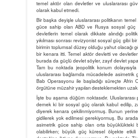
temel aktör olan devletler ve uluslararası güv
olarak kabul etmedi.
Bir başka deyişle uluslararası politikanın temel
güce sahip olan ABD ve Rusya sosyal güç ta
devletlerin temel olarak dikkate alındığı pol
yıkılması sonrası revizyonist sosyal güç gibi bi
birimin toplumsal düzey olduğu yahut olacağı g
bir kenara itti. Temel aktör devletti ve devletler
burada da güçlü devlet söyler, zayıf devlet yapa
Tam bu noktada jeopolitik konum dolayısıyla a
uluslararası bağlamda mücadelede asimetrik g
Bab Operasyonu ile başladığı süreçte Afrin 
örgütüne müzahir yapıları desteklemekten uzak
İşte bu aşama düğüm noktasıdır. Uluslararası p
demek ki bir sosyal güç olarak kabul edilip, za
diyerek kenara çekilinmiyormuş. Bunun yerine
gidilerek yok edilmesi gerekiyormuş. Bu arada
asimetrik güce sahip olan orta büyüklükteki b
olabilirken; büyük güç küresel ölçekte etki