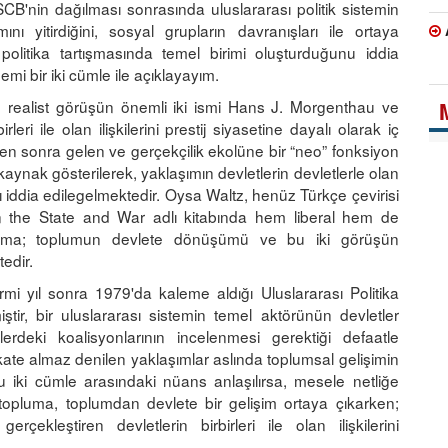
CB'nin dağılması sonrasında uluslararası politik sistemin
nı yitirdiğini, sosyal grupların davranışları ile ortaya
sı politika tartışmasında temel birimi oluşturduğunu iddia
demi bir iki cümle ile açıklayayım.
an realist görüşün önemli iki ismi Hans J. Morgenthau ve
leri ile olan ilişkilerini prestij siyasetine dayalı olarak iç
den sonra gelen ve gerçekçilik ekolüne bir “neo” fonksiyon
kaynak gösterilerek, yaklaşımın devletlerin devletlerle olan
ğı iddia edilegelmektedir. Oysa Waltz, henüz Türkçe çevirisi
 the State and War adlı kitabında hem liberal hem de
pluma; toplumun devlete dönüşümü ve bu iki görüşün
tedir.
rmi yıl sonra 1979'da kaleme aldığı Uluslararası Politika
ştir, bir uluslararası sistemin temel aktörünün devletler
mlerdeki koalisyonlarının incelenmesi gerektiği defaatle
kate almaz denilen yaklaşımlar aslında toplumsal gelişimin
u iki cümle arasındaki nüans anlaşılırsa, mesele netliğe
topluma, toplumdan devlete bir gelişim ortaya çıkarken;
erçekleştiren devletlerin birbirleri ile olan ilişkilerini