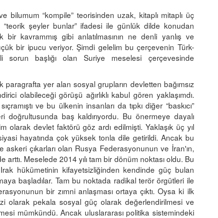
 ve bilumum “kompile” teorisinden uzak, kitaplı mitaplı üç
in “teorik şeyler bunlar” ifadesi ile günlük dilde konudan
ak bir kavrammış gibi anlatılmasının ne denli yanlış ve
çük bir ipucu veriyor. Şimdi gelelim bu çerçevenin Türk-
li sorun başlığı olan Suriye meselesi çerçevesinde
k paragrafta yer alan sosyal grupların devletten bağımsız
rici olabileceği görüşü ağırlıklı kabul gören yaklaşımdı.
ıçramıştı ve bu ülkenin insanları da tıpkı diğer “baskıcı”
pleri doğrultusunda baş kaldırıyordu. Bu önermeye dayalı
im olarak devlet faktörü göz ardı edilmişti. Yaklaşık üç yıl
iyasi hayatında çok yüksek tonla dile getirildi. Ancak bu
 askeri çıkarları olan Rusya Federasyonunun ve İran'ın,
lde arttı. Meselede 2014 yılı tam bir dönüm noktası oldu. Bu
 Irak hükümetinin kifayetsizliğinden kendinde güç bulan
lmaya başladılar. Tam bu noktada radikal terör örgütleri ile
asyonunun bir zımni anlaşması ortaya çıktı. Oysa ki ilk
afzi olarak pekala sosyal güç olarak değerlendirilmesi ve
enmesi mümkündü. Ancak uluslararası politika sistemindeki