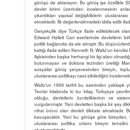
görüşü de aktarayım. Bu görüş işe özellikle SS
devlet birimi üzerinden incelenmesinin anlamı
çıkardıkları yapısal değişikliklerin uluslarara
etmektedir. İlk değerlendirmedeki iddia edilir ifa
Gerçekçilik diye Türkçe ifade edilebilecek ol
Edward Hallett Carr eserlerinde devletlerin birbir
politik bağlamda da ele almıştır. Bu düşünürler
kattığı ifade edilen Kenneth N. Waltz'un kendisi 
ilişkisinden başka herhangi bir ilgi alanı olmadı
bulunmayan ve doktora tezinden ürettiği Man
sosyalist görüş çerçevesinden bireyin, to
uluslararası politikayı nasıl etkilediğini incelemek
Waltz'un 1959 tarihli bu eserinden yaklaşık yi
Teorisi kitabında ki bu kitap Türkçeye çevrilmi
olduğu, devletlerin özniteliklerinin ve siste
vurgulanmıştır. Yani devletten başka bir şey dik
nihai ürünü olan devleti dikkate almaktadır. B
kavuşacaktır. Yani bu görüşe göre bireyden, 
uluslararası politika ortamı bireyin temsilini g
oluşturmaktadır.