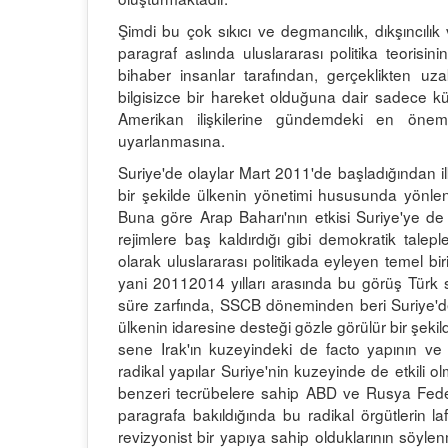
Şimdi bu çok sıkıcı ve degmancılık, dıkşıncılık
paragraf aslında uluslararası politika teorisin
bihaber insanlar tarafından, gerçeklikten uz
bilgisizce bir hareket olduğuna dair sadece kü
Amerikan ilişkilerine gündemdeki en önem
uyarlanmasına.
Suriye'de olaylar Mart 2011'de başladığından il
bir şekilde ülkenin yönetimi hususunda yönlendi
Buna göre Arap Baharı'nın etkisi Suriye'ye de s
rejimlere baş kaldırdığı gibi demokratik tale
olarak uluslararası politikada eyleyen temel bir
yani 20112014 yılları arasında bu görüş Türk s
süre zarfında, SSCB döneminden beri Suriye'de
ülkenin idaresine desteği gözle görülür bir şeki
sene Irak'ın kuzeyindeki de facto yapının ve
radikal yapılar Suriye'nin kuzeyinde de etkili o
benzeri tecrübelere sahip ABD ve Rusya Feder
paragrafa bakıldığında bu radikal örgütlerin l
revizyonist bir yapıya sahip olduklarının söyl