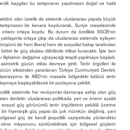
enlik kaygıları bu tartışmanın yapılmasını doğal ve haklı
 aktörü olan üstelik de sistemik uluslararası yapıda büyük
rtışmasını bir kenara koydurarak, Suriye meselesinde
itik ortamı ortaya koydu. Bu durum da özellikle SSCB'nin
r yaklaşımla ortaya çıkıp da uluslararası sistemde eyleyen
örüşünü de hem liberal hem de sosyalist bakışı tarafından
 birbiri ile güç skalası dâhilinde irtibat kuracaktı. İşte tam
r ilişkisinin değişime uğrayacağı tespiti yapılmaya başladı.
simetrik gücün etkisi devreye girdi. Terör örgütleri ile
ücün etkisinden yararlanan Türkiye Cumhuriyeti Devleti,
Operasyonu ile ABD'nin masada bölgedeki bölücü terör
laşmaya başlayabilecek bir pozisyona çekildi.
olitik sistemde her revizyonist davranışa sahip olan güç
ten devletin uluslararası politikada yeri ve önemi azaldı
 sosyal güç görünümlü terör örgütlerinin pekâlâ üzerine
 bir hiyerarşik güç yapısı da çok mümkün değilmiş, yani
ölgesel güç de kendi jeopolitik vaziyetinde yönlendirici
li olma misyonunu sürdürebilmek için bölgesel güçlerin