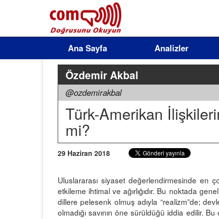
Ana Sayfa
Analizler
Özdemir Akbal
@ozdemirakbal
Türk-Amerikan İlişkile
mi?
29 Haziran 2018
Uluslararası siyaset değerlendirmesinde en çok t
etkileme ihtimal ve ağırlığıdır. Bu noktada genel h
dillere pelesenk olmuş adıyla “realizm”de; devlet
olmadığı savının öne sürüldüğü iddia edilir. B