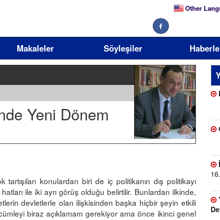
Other Lang
Makaleler
Söyleşiler
Haberle
Y
rinde Yeni Dönem
16
artışılan konulardan biri de iç politikanın dış politikayı
atları ile iki ayrı görüş olduğu belirtilir. Bunlardan ilkinde,
lerin devletlerle olan ilişkisinden başka hiçbir şeyin etkili
De
u cümleyi biraz açıklamam gerekiyor ama önce ikinci genel