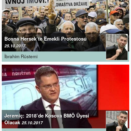
Bosna Hersek’te Emekli Protestosu
25.10.2017
İbrahim Rüstemi
Jeremiç: 2018’de Kosova BMÖ Üyesi
Olacak
25.10.2017