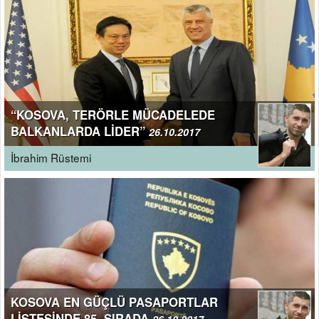
“KOSOVA, TERÖRLE MÜCADELEDE
BALKANLARDA LİDER”
26.10.2017
İbrahim Rüstemi
KOSOVA EN GÜÇLÜ PASAPORTLAR
LİSTESİNDE 85. SIRADA