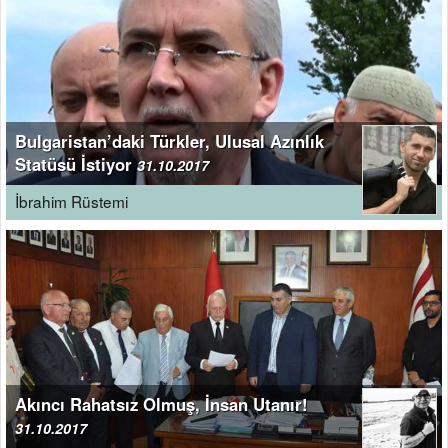
Bulgaristan’daki Türkler, Ulusal Azınlık
Statüsü İstiyor
31.10.2017
İbrahim Rüstemi
Akıncı Rahatsız Olmuş, İnsan Utanır!
31.10.2017