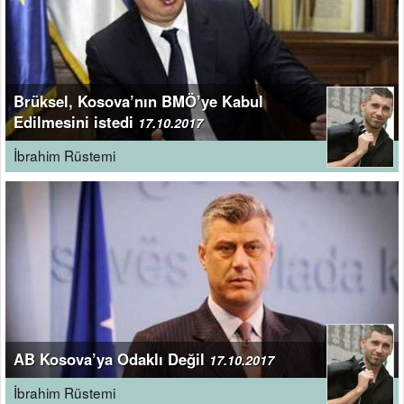
Brüksel, Kosova’nın BMÖ’ye Kabul
Edilmesini istedi
17.10.2017
İbrahim Rüstemi
AB Kosova’ya Odaklı Değil
17.10.2017
İbrahim Rüstemi