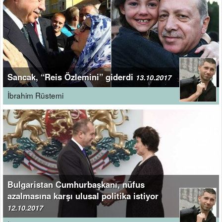
Sancak, “Reis Özlemini” giderdi
13.10.2017
İbrahim Rüstemi
Bulgaristan Cumhurbaşkanı, nüfus
azalmasına karşı ulusal politika istiyor
12.10.2017