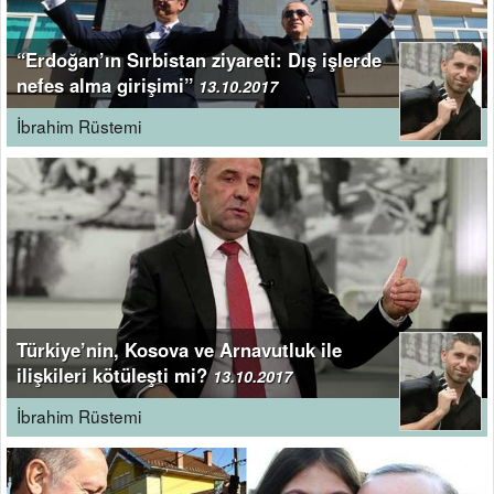
“Erdoğan’ın Sırbistan ziyareti: Dış işlerde
nefes alma girişimi”
13.10.2017
İbrahim Rüstemi
Türkiye’nin, Kosova ve Arnavutluk ile
ilişkileri kötüleşti mi?
13.10.2017
İbrahim Rüstemi