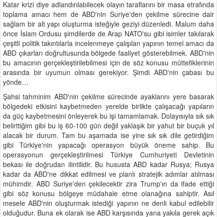
Katar krizi diye adlandırılabilecek olayın taraflarını bir masa etrafında
toplama amacı hem de ABD'nin Suriye'den çekilme sürecine dair
sağlam bir alt yapı oluşturma isteğiyle geziyi düzenledi. Malum daha
önce İslam Ordusu şimdilerde de Arap NATO'su gibi isimler takılarak
çeşitli politik takıntılarla incelenmeye çalışılan yapının temel amacı da
ABD çıkarları doğrultusunda bölgede faaliyet gösterebilmek. ABD'nin
bu amacının gerçekleştirilebilmesi için de söz konusu müttefiklerinin
arasında bir uyumun olması gerekiyor. Şimdi ABD'nin çabası bu
yönde…
Şahsi tahminim ABD'nin çekilme sürecinde ayaklarını yere basarak
bölgedeki etkisini kaybetmeden yerelde birlikte çalışacağı yapıların
da güç kaybetmesini önleyerek bu işi tamamlamak. Dolayısıyla sık sık
belirttiğim gibi bu iş 60-100 gün değil yaklaşık bir yahut bir buçuk yıl
alacak bir durum. Tam bu aşamada ise yine sık sık dile getirdiğim
gibi Türkiye'nin yapacağı operasyon büyük öneme sahip. Bu
operasyonun gerçekleştirilmesi Türkiye Cumhuriyeti Devletinin
bekası ile doğrudan ilintilidir. Bu hususta ABD kadar Rusya; Rusya
kadar da ABD'ne dikkat edilmesi ve planlı stratejik adımlar atılması
mühimdir. ABD Suriye'den çekilecektir zira Trump'ın da ifade ettiği
gibi söz konusu bölgeye müdahale etme olanağına sahiptir. Asıl
mesele ABD'nin oluşturmak istediği yapının ne denli kabul edilebilir
olduğudur. Buna ek olarak ise ABD karşısında yana yakıla gerek açık