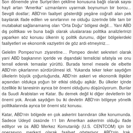
Son dönemde yine Suriye'den çekilme konusuna bağlı olarak sayısı
hayli artan “Amerika” uzmanlarını uyarmak boynumun bir borcu...
Sevgili dostlar; ABD'nin faaliyet gösterdiği yegâne coğrafi alan pek
bayılarak ifade edilen ve sınırlarının ne olduğu üzerinde bile tam bir
mutabakat sağlanamamış olan “Orta Doğu” bölgesi değil… Yani ABD
dış politikası ve buna bağlı olarak uluslararası politika analizlerinizi
yaparken söz konusu ülkenin iç politik durumu, diğer bölgelerdeki
faaliyetleri ve ekonomik vaziyetini de göz ardı etmeyiniz…
Gelelim Pompeo'nun ziyaretine… Pompeo devlet sekreteri olarak
yani ABD başkanının içeride ve dışarıdaki temsilcisi sıfatıyla ve onu
temsil ederek temaslar yürüttü. Burada temel mesele de elbette
ABD'nin çıkarlarının sürdürülmesi idi. Yukarıda teker teker saydığım
ülkelerin büyük çoğunluğunda, ABD'nin askeri ve ekonomik ilişkiler
açısından oldukça yoğun bir etkisi olduğu aşikâr. Bu ülkeler içinde
özellikle iki tanesinin ayrıca bir önemi olduğunu düşünüyorum. Bunlar
da Suudi Arabistan ve Katar. Bu demek değil ki diğer devletlerin bir
önemi yok. Ancak saydığım bu iki devletin ABD'nin bölgeye yönelik
politikalarında ayrıca bir önemi söz konusu.
Katar, ABD'nin bölgede en çok askerini barındıran ülke konumunda.
Sadece Udeyd üssünde 11 bin Amerikan askerinin olduğu ifade
ediliyor ve üs ABD Merkez Komutanlığı (U.S. CENTCOM) için bir
operasyon merkezi olarak faaliyet gösteriyor. ABD'nin Irak,