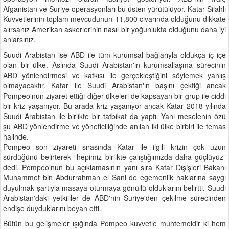
Afganistan ve Suriye operasyonları bu üsten yürütülüyor. Katar Silahlı
Kuvvetlerinin toplam mevcudunun 11,800 civarında olduğunu dikkate
alırsanız Amerikan askerlerinin nasıl bir yoğunlukta olduğunu daha iyi
anlarsınız.
Suudi Arabistan ise ABD ile tüm kurumsal bağlarıyla oldukça iç içe
olan bir ülke. Aslında Suudi Arabistan'ın kurumsallaşma sürecinin
ABD yönlendirmesi ve katkısı ile gerçekleştiğini söylemek yanlış
olmayacaktır. Katar ile Suudi Arabistan'ın başını çektiği ancak
Pompeo'nun ziyaret ettiği diğer ülkeleri de kapsayan bir grup ile ciddi
bir kriz yaşanıyor. Bu arada kriz yaşanıyor ancak Katar 2018 yılında
Suudi Arabistan ile birlikte bir tatbikat da yaptı. Yani meselenin özü
şu ABD yönlendirme ve yöneticiliğinde anılan iki ülke birbiri ile temas
halinde.
Pompeo son ziyareti sırasında Katar ile ilgili krizin çok uzun
sürdüğünü belirterek “hepimiz birlikte çalıştığımızda daha güçlüyüz”
dedi. Pompeo'nun bu açıklamasının yanı sıra Katar Dışişleri Bakanı
Muhammet bin Abdurrahman el Sani de egemenlik haklarına saygı
duyulmak şartıyla masaya oturmaya gönüllü olduklarını belirtti. Suudi
Arabistan'daki yetkililer de ABD'nin Suriye'den çekilme sürecinden
endişe duyduklarını beyan etti.
Bütün bu gelişmeler ışığında Pompeo kuvvetle muhtemeldir ki hem