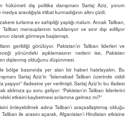
 hükümeti dış politika danışmanı Sartaj Aziz, yorum
edya aracılığıyla irtibat kurmadığının altını çizdi.
zakere turlarına ev sahipliği yaptığı malum. Ancak Taliban,
 Taliban mensuplarının tutuklanıyor ve sınır dışı ediliyor
 sorun olarak görmeye başlamıştı.
ın gerildiği görülüyor. Pakistan’ın Taliban liderleri ve
ileceği yönündeki açıklamasının nedeni ise, Pakistan
den dışlanmış olduğunu düşünmesi.
 bölge basınında yer alan bir haberi hatırlayalım. Bu
nışmanı Sartaj Aziz’in “İslamabad Taliban üzerinde ciddi
a yaşıyor” ifadesine yer verilmişti. Sartaj Aziz’in bu ifadesi
k aklımıza şu soru geliyor: “Pakistan’ın Taliban liderlerini
indeki etkisini kaybetmesi anlamına gelmez mi?”
isini önleyebilmek adına Taliban’ı araçsallaştırmış olduğu
 Taliban ile arasını açarak, Afganistan’ı Hindistan etkisine