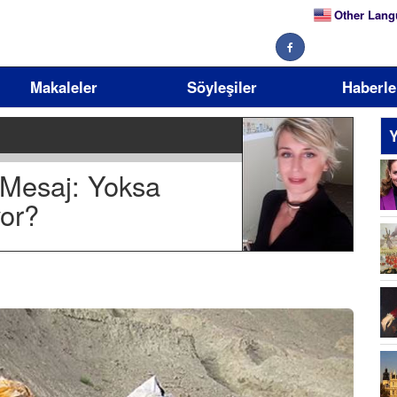
Other Lang
Makaleler
Söyleşiler
Haberle
Y
 Mesaj: Yoksa
yor?
Se