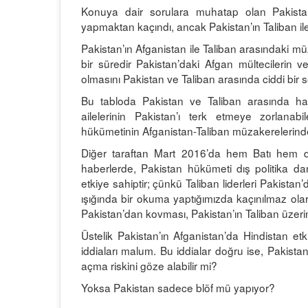
Konuya dair sorulara muhatap olan Pakistan
yapmaktan kaçındı, ancak Pakistan’ın Taliban ile m
Pakistan’ın Afganistan ile Taliban arasındaki mü
bir süredir Pakistan’daki Afgan mültecilerin ve
olmasını Pakistan ve Taliban arasında ciddi bir
Bu tabloda Pakistan ve Taliban arasında hatlar
ailelerinin Pakistan’ı terk etmeye zorlanab
hükümetinin Afganistan-Taliban müzakerelerin
Diğer taraftan Mart 2016’da hem Batı hem de
haberlerde, Pakistan hükümeti dış politika da
etkiye sahiptir; çünkü Taliban liderleri Pakistan’d
ışığında bir okuma yaptığımızda kaçınılmaz olara
Pakistan’dan kovması, Pakistan’ın Taliban üzer
Üstelik Pakistan’ın Afganistan’da Hindistan etk
iddiaları malum. Bu iddialar doğru ise, Pakistan
açma riskini göze alabilir mi?
Yoksa Pakistan sadece blöf mü yapıyor?