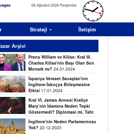
uages
06 Ağustos 2026 Perşembe
r
Strateji
İletişim
azar Arşivi
Prens William ve Kilise: Kral III.
Charles Kilise'nin Başı Olan Son
Monark mı?
24.01.2024
İspanya Veraset Savaşları'nın
İngiltere-İskoçya Birleşmesine
Etkisi
17.01.2024
Kral VI. James Annesi Kraliçe
Mary’nin İdamına Neden Tepki
Göstermedi? Diplomasi mi, Taht
vdası mı?
09.01.2024
İngiltere'nin Neden Parlamentosu
Yok?
22.12.2023