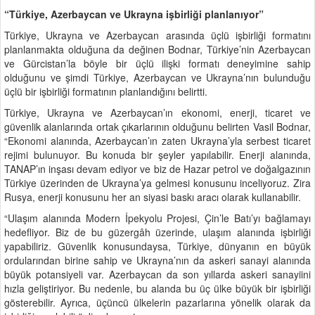
“Türkiye, Azerbaycan ve Ukrayna işbirliği planlanıyor”
Türkiye, Ukrayna ve Azerbaycan arasında üçlü işbirliği formatını
planlanmakta olduğuna da değinen Bodnar, Türkiye’nin Azerbaycan
ve Gürcistan’la böyle bir üçlü ilişki formatı deneyimine sahip
olduğunu ve şimdi Türkiye, Azerbaycan ve Ukrayna’nın bulunduğu
üçlü bir işbirliği formatının planlandığını belirtti.
Türkiye, Ukrayna ve Azerbaycan’ın ekonomi, enerji, ticaret ve
güvenlik alanlarında ortak çıkarlarının olduğunu belirten Vasil Bodnar,
“Ekonomi alanında, Azerbaycan’ın zaten Ukrayna’yla serbest ticaret
rejimi bulunuyor. Bu konuda bir şeyler yapılabilir. Enerji alanında,
TANAP’ın inşası devam ediyor ve biz de Hazar petrol ve doğalgazının
Türkiye üzerinden de Ukrayna’ya gelmesi konusunu inceliyoruz. Zira
Rusya, enerji konusunu her an siyasi baskı aracı olarak kullanabilir.
“Ulaşım alanında Modern İpekyolu Projesi, Çin’le Batı’yı bağlamayı
hedefliyor. Biz de bu güzergâh üzerinde, ulaşım alanında işbirliği
yapabiliriz. Güvenlik konusundaysa, Türkiye, dünyanın en büyük
ordularından birine sahip ve Ukrayna’nın da askeri sanayi alanında
büyük potansiyeli var. Azerbaycan da son yıllarda askeri sanayiini
hızla geliştiriyor. Bu nedenle, bu alanda bu üç ülke büyük bir işbirliği
gösterebilir. Ayrıca, üçüncü ülkelerin pazarlarına yönelik olarak da