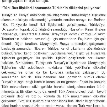
işbirliği yapılabilir” diye konuştu.
“Türk-Rus ilişkileri konusunda Türkler’in dikkatini çekiyoruz”
Türkiye ile Rusya arasındaki yakınlaşmanın Türk-Ukrayna ilişkilerini
olumsuz etkileyip etkilemediği yönünde sorulan soruya ise Bodnar,
“Biz, Türkiye’yle kendi ikili ilişkilerimizi geliştiriyoruz. Türkiye’ye,
Ukrayna’nın toprak bütünlüğünü savunduğu, Rusya’nın Kırım’ı ilhakını
tanımadığı, uluslararası alanda Ukrayna’ya destek verdiği ve Kırım
Tatarları’nın haklarını savunduğu için minnettarız. Bu, bizim için çok
önemli. Diğer taraftan, Ukrayna’yla Rusya arasındaki çatışmanın
başladığı zamandan itibaren Türkiye, kendi çıkarlarını göz önünde
bulundurarak, kendi politikasını uygulama yoluna gitti ve Rusya’yla
ilişkilerini geliştiriyor. Bu şekilde ilişkileri geliştirmek her ülkenin
hakkıdır. Biz sadece, Türkiye’nin Rusya’yla ilişkilerinde Ukrayna’yla
ilişkilerine etki edebilecek noktalara Türk yetkililerin dikkatini
çekiyoruz ve onlar da bu konulara anlayışla yaklaşıyor. Bu
konulardan biri de Türk bandıralı bazı gemilerin sürekli olarak
Rusya’nın işgal ettiği Kırım’ın karasularına girmesi. Fakat bu konuda
Türk makamlarının etkin şekilde hareket etmiş olmasından ötürü,
minnettarız. Bir diğer konu da, enerji. Türk Akımı projesi, bizim ‘favori
projemiz’ değil ve biz bu konuda da Türk makamlarının dikkatini
çekiyoruz. Evet, ikili ilişkilere etki edebilecek hususları dile getiriyoruz,
fakat bunları siyasi düzleme getirmiyoruz, dostça Türk yetkililere bu