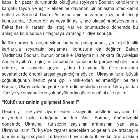
kapalı bir pazar durumunda olduğunu söyleyen Bodnar, kendilerinin
karşılıklı fayda ve eşitlik eksenine dayanan bir anlaşma istediklerini
belirtti ve Serbest Ticaret Anlaşması’nın ne zaman imzalanabileceği
konusunda, “Bunun bir ay veya iki ay içinde olacağını söyleyemem.
Fakat her iki tarafın da isteği var ve önümüzdeki dönemde bu
anlaşma konusunda uzlaşmaya varacağız” diye konuştu.
İki ülke arasında geçen yıldan bu yana pasaportsuz, yeni çipli kimlik
kartlarıyla seyahatin başlaması konusuna da değinen Bakan
Yardımcısı Bodnar, bunun öncelikle Ukrayna’nın Ankara Büyükelçisi
Andriy Sybiha’nın girişimi ve çabaları sonucunda gerçekleştiğini ifade
ederek, bu sayede geçen yıldan bu yana iki ülke arasında
seyahatlerde önemli artışın yaşandığını söyledi. Ukraynalılar’ın büyük
çoğunluğunun henüz yeni çipli kimliklerden edinmediğini belirten
Bodnar, Ukraynalılar’ın yeni kimlik edinmesinden sonra, Ukrayna’dan
Türkiye’ye seyahatlerin çok büyük artış göstereceğini dile getirdi.
“Kültür turizminin gelişmesi önemli”
Geçen yıl Türkiye’yi ziyaret eden Ukraynalı turistlerin sayısının bir
milyondan fazla olduğunu belirten Vasil Bodnar, önümüzdeki
dönemde Ukraynalı turistlerin sayısının artmasının yanı sıra,
Ukraynalılar’ın Türkiye’de ziyaret edecekleri bölgelerin de artacağını
tahmin ettiğini söyledi. Türkiye’nin büyük bir tarihi ve kültürel birikime