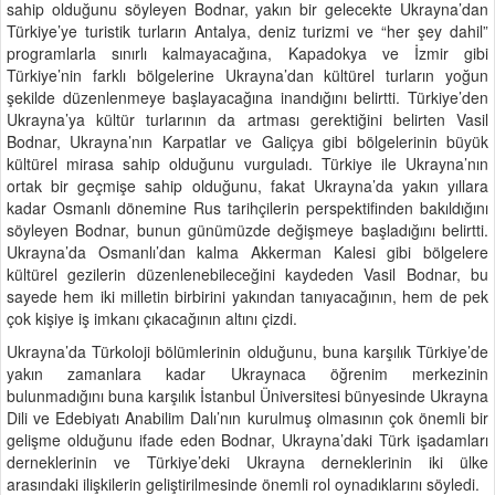
sahip olduğunu söyleyen Bodnar, yakın bir gelecekte Ukrayna’dan
Türkiye’ye turistik turların Antalya, deniz turizmi ve “her şey dahil”
programlarla sınırlı kalmayacağına, Kapadokya ve İzmir gibi
Türkiye’nin farklı bölgelerine Ukrayna’dan kültürel turların yoğun
şekilde düzenlenmeye başlayacağına inandığını belirtti. Türkiye’den
Ukrayna’ya kültür turlarının da artması gerektiğini belirten Vasil
Bodnar, Ukrayna’nın Karpatlar ve Galiçya gibi bölgelerinin büyük
kültürel mirasa sahip olduğunu vurguladı. Türkiye ile Ukrayna’nın
ortak bir geçmişe sahip olduğunu, fakat Ukrayna’da yakın yıllara
kadar Osmanlı dönemine Rus tarihçilerin perspektifinden bakıldığını
söyleyen Bodnar, bunun günümüzde değişmeye başladığını belirtti.
Ukrayna’da Osmanlı’dan kalma Akkerman Kalesi gibi bölgelere
kültürel gezilerin düzenlenebileceğini kaydeden Vasil Bodnar, bu
sayede hem iki milletin birbirini yakından tanıyacağının, hem de pek
çok kişiye iş imkanı çıkacağının altını çizdi.
Ukrayna’da Türkoloji bölümlerinin olduğunu, buna karşılık Türkiye’de
yakın zamanlara kadar Ukraynaca öğrenim merkezinin
bulunmadığını buna karşılık İstanbul Üniversitesi bünyesinde Ukrayna
Dili ve Edebiyatı Anabilim Dalı’nın kurulmuş olmasının çok önemli bir
gelişme olduğunu ifade eden Bodnar, Ukrayna’daki Türk işadamları
derneklerinin ve Türkiye’deki Ukrayna derneklerinin iki ülke
arasındaki ilişkilerin geliştirilmesinde önemli rol oynadıklarını söyledi.