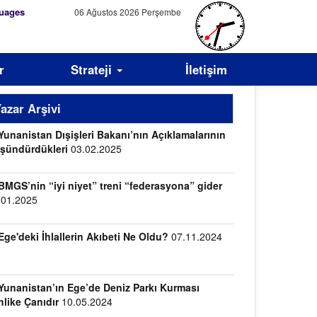
uages
06 Ağustos 2026 Perşembe
r
Strateji
İletişim
azar Arşivi
Yunanistan Dışişleri Bakanı’nın Açıklamalarının
şündürdükleri
03.02.2025
BMGS’nin “iyi niyet” treni “federasyona” gider
.01.2025
Ege'deki İhlallerin Akıbeti Ne Oldu?
07.11.2024
Yunanistan’ın Ege’de Deniz Parkı Kurması
hlike Çanıdır
10.05.2024