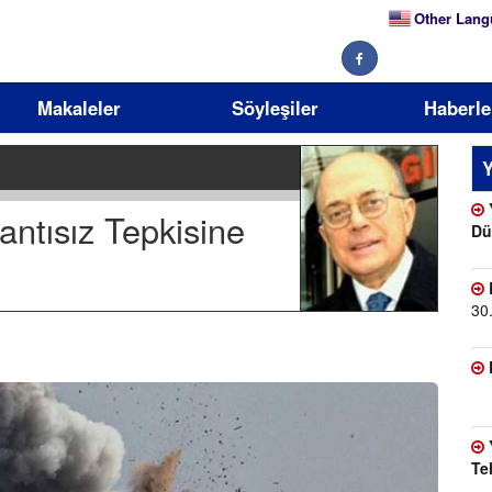
Other Lang
Makaleler
Söyleşiler
Haberle
Y
rantısız Tepkisine
Dü
30
Te