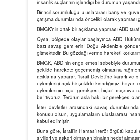
insanlık suçlarının işlendiği bir durumun yaşand
Birincil sorumluluğu uluslararası barış ve güv
çatışma durumlarında öncelikli olarak yapması g
BMGK’nin ortak bir açıklama yapması ABD tarafı
Oysa, bölgede olaylar başlayınca ABD Hükûmet
bazı savaş gemilerini Doğu Akdeniz’e gönder
gitmektedir. Bu gözdağı verme hareketi korkarım b
BMGK, ABD’nin engellemesi sebebiyle durumun va
şekilde harekete geçememiş olmasına rağmen Fr
açıklama yaparak “İsrail Devleti’ne kararlı ve b
eylemlerini açık bir şekilde kınadığımızı beyan 
eylemlerinin hiçbir gerekçesi, hiçbir meşruiyeti
belirtiyoruz. Terörün asla haklı bir gerekçesi olam
İster devletler arasındaki savaş durumlarında 
konusu olsun, uygulamaların uluslararası insan
kabul edilmiştir.
Buna göre, İsrail’in Hamas’ı terör örgütü kabul e
sivilleri ve askerî olmayan binaları hedef alma