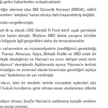
ığı gelen haberlerden anlaşılmaktadır.
enliğin idamesi olan BM Güvenlik Konseyi (BMGK), silâhlı
ereken “ateşkes” kararı almayı dahi başarabilmiş değildir.
ndan engellenmiştir.
i ilk iş olarak USS Gerald R Ford isimli uçak gemisiyle
me kararı almıştır. Böylece ABD âdeta yangına körükle
ölgeyle ilgili gerginlikleri daha da tırmandıracaktır.
hametinin ve müstaceliyetinin (ivediliğinin) gerektirdiği
ansa, Almanya, İtalya, Birleşik Krallık ve ABD ortak bir
irleşik desteğimizi ve Hamas’ı ve onun dehşet verici terör
ediyoruz” demişlerdir. Açıklamada ayrıca “Hamas’ın terörist
 olmadığını ve evrensel olarak kınanması gerektiğini açıkça
az” ifadelerine de yer verilmiştir.
olsun, ister bir devletin terörle mücadele eylemleri söz
î hukuk kurullarına göre olması esası uluslararası plânda
diyor olması, İsrail’e Hamas’ın saldırısına karşılık verirken
sına cevaz vermez.