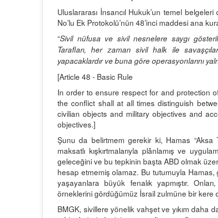
Uluslararası İnsancıl Hukuk’un temel belgeleri
No’lu Ek Protokolü’nün 48’inci maddesi ana kura
“
Sivil nüfusa ve sivil nesnelere saygı göste
Tarafları, her zaman sivil halk ile savaşçıl
yapacaklardır ve buna göre operasyonlarını yaln
[Article 48 - Basic Rule
In order to ensure respect for and protection of 
the conflict shall at all times distinguish be
civilian objects and military objectives and acc
objectives.]
Şunu da belirtmem gerekir ki, Hamas “Aksa Tu
maksatlı kışkırtmalarıyla plânlamış ve uygulam
geleceğini ve bu tepkinin başta ABD olmak üzere 
hesap etmemiş olamaz. Bu tutumuyla Hamas, gör
yaşayanlara büyük fenalık yapmıştır. Onları, 
örneklerini gördüğümüz İsrail zulmüne bir kere 
BMGK, sivillere yönelik vahşet ve yıkım daha da