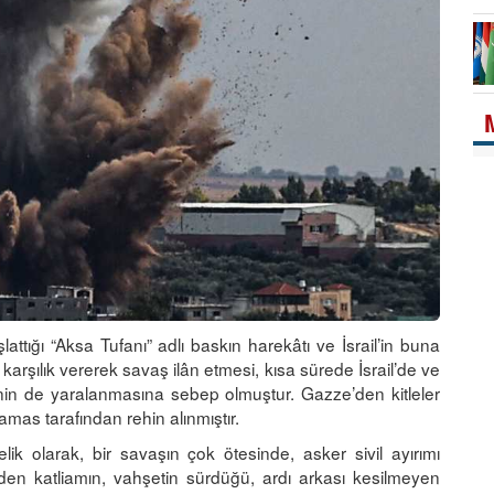
ttığı “Aksa Tufanı” adlı baskın harekâtı ve İsrail’in buna
a karşılık vererek savaş ilân etmesi, kısa sürede İsrail’de ve
inin de yaralanmasına sebep olmuştur. Gazze’den kitleler
amas tarafından rehin alınmıştır.
ik olarak, bir savaşın çok ötesinde, asker sivil ayırımı
en katliamın, vahşetin sürdüğü, ardı arkası kesilmeyen