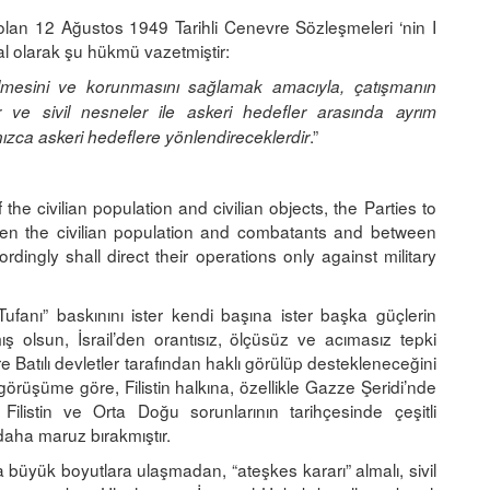
 olan 12 Ağustos 1949 Tarihli Cenevre Sözleşmeleri ‘nin I
l olarak şu hükmü vazetmiştir:
rilmesini ve korunmasını sağlamak amacıyla, çatışmanın
ar ve sivil nesneler ile askeri hedefler arasında ayrım
.”
ızca askeri hedeflere yönlendireceklerdir
the civilian population and civilian objects, the Parties to
tween the civilian population and combatants and between
ordingly shall direct their operations only against military
fanı” baskınını ister kendi başına ister başka güçlerin
ış olsun, İsrail’den orantısız, ölçüsüz ve acımasız tepki
Batılı devletler tarafından haklı görülüp destekleneceğini
üşüme göre, Filistin halkına, özellikle Gazze Şeridi’nde
Filistin ve Orta Doğu sorunlarının tarihçesinde çeşitli
daha maruz bırakmıştır.
 büyük boyutlara ulaşmadan, “ateşkes kararı” almalı, sivil