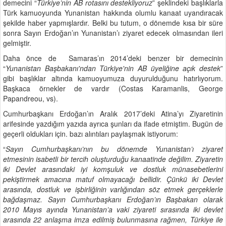
demecini “
Türkiye’nin AB rotasını destekliyoruz
” şeklindeki başlıklarla
Türk kamuoyunda Yunanistan hakkında olumlu kanaat uyandıracak
şekilde haber yapmışlardır. Belki bu tutum, o dönemde kısa bir süre
sonra Sayın Erdoğan’ın Yunanistan’ı ziyaret edecek olmasından ileri
gelmiştir.
Daha önce de Samaras’ın 2014’deki benzer bir demecinin
“
Yunanistan Başbakanı'ndan Türkiye'nin AB üyeliğine açık destek
”
gibi başlıklar altında kamuoyumuza duyurulduğunu hatırlıyorum.
Başkaca örnekler de vardır (Costas Karamanlis, George
Papandreou, vs).
Cumhurbaşkanı Erdoğan’ın Aralık 2017’deki Atina’yı Ziyaretinin
arifesinde yazdığım yazıda ayrıca şunları da ifade etmiştim. Bugün de
geçerli oldukları için. bazı alıntıları paylaşmak istiyorum:
“
Sayın Cumhurbaşkanı’nın bu dönemde Yunanistan’ı ziyaret
etmesinin isabetli bir tercih oluşturduğu kanaatinde değilim. Ziyaretin
iki Devlet arasındaki iyi komşuluk ve dostluk münasebetlerini
pekiştirmek amacına matuf olmayacağı bellidir. Çünkü iki Devlet
arasında, dostluk ve işbirliğinin varlığından söz etmek gerçeklerle
bağdaşmaz. Sayın Cumhurbaşkanı Erdoğan’ın Başbakan olarak
2010 Mayıs ayında Yunanistan’a vaki ziyareti sırasında iki devlet
arasında 22 anlaşma imza edilmiş bulunmasına rağmen, Türkiye ile