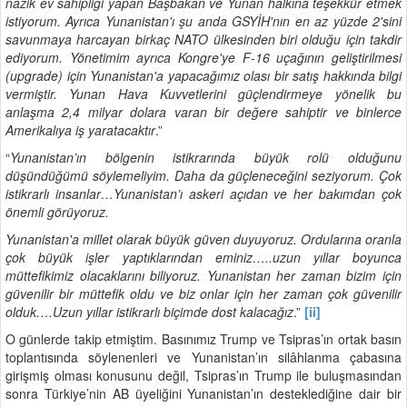
nazik ev sahipliği yapan Başbakan ve Yunan halkına teşekkür etmek
istiyorum. Ayrıca Yunanistan'ı şu anda GSYİH'nın en az yüzde 2'sini
savunmaya harcayan birkaç NATO ülkesinden biri olduğu için takdir
ediyorum. Yönetimim ayrıca Kongre'ye F-16 uçağının geliştirilmesi
(upgrade) için Yunanistan'a yapacağımız olası bir satış hakkında bilgi
vermiştir. Yunan Hava Kuvvetlerini güçlendirmeye yönelik bu
anlaşma 2,4 milyar dolara varan bir değere sahiptir ve binlerce
Amerikalıya iş yaratacaktır
.”
“
Yunanistan’ın bölgenin istikrarında büyük rolü olduğunu
düşündüğümü söylemeliyim. Daha da güçleneceğini seziyorum. Çok
istikrarlı insanlar…Yunanistan’ı askeri açıdan ve her bakımdan çok
önemli görüyoruz.
Yunanistan'a millet olarak büyük güven duyuyoruz. Ordularına oranla
çok büyük işler yaptıklarından eminiz…..uzun yıllar boyunca
müttefikimiz olacaklarını biliyoruz. Yunanistan her zaman bizim için
güvenilir bir müttefik oldu ve biz onlar için her zaman çok güvenilir
olduk….Uzun yıllar istikrarlı biçimde dost kalacağız
.”
[ii]
O günlerde takip etmiştim. Basınımız Trump ve Tsipras’ın ortak basın
toplantısında söylenenleri ve Yunanistan’ın silâhlanma çabasına
girişmiş olması konusunu değil, Tsipras’ın Trump ile buluşmasından
sonra Türkiye’nin AB üyeliğini Yunanistan’ın desteklediğine dair bir