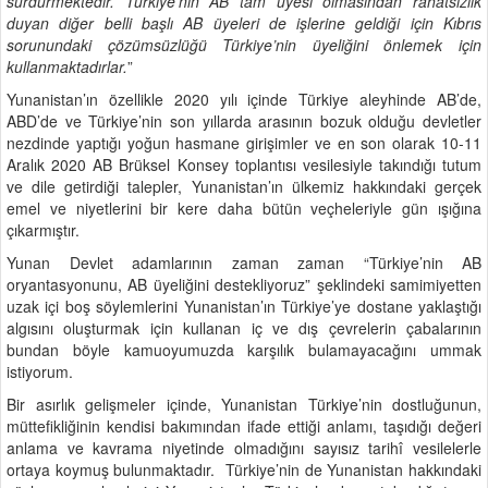
sürdürmektedir. Türkiye’nin AB tam üyesi olmasından rahatsızlık
duyan diğer belli başlı AB üyeleri de işlerine geldiği için Kıbrıs
sorunundaki çözümsüzlüğü Türkiye’nin üyeliğini önlemek için
kullanmaktadırlar.
”
Yunanistan’ın özellikle 2020 yılı içinde Türkiye aleyhinde AB’de,
ABD’de ve Türkiye’nin son yıllarda arasının bozuk olduğu devletler
nezdinde yaptığı yoğun hasmane girişimler ve en son olarak 10-11
Aralık 2020 AB Brüksel Konsey toplantısı vesilesiyle takındığı tutum
ve dile getirdiği talepler, Yunanistan’ın ülkemiz hakkındaki gerçek
emel ve niyetlerini bir kere daha bütün veçheleriyle gün ışığına
çıkarmıştır.
Yunan Devlet adamlarının zaman zaman “Türkiye’nin AB
oryantasyonunu, AB üyeliğini destekliyoruz” şeklindeki samimiyetten
uzak içi boş söylemlerini Yunanistan’ın Türkiye’ye dostane yaklaştığı
algısını oluşturmak için kullanan iç ve dış çevrelerin çabalarının
bundan böyle kamuoyumuzda karşılık bulamayacağını ummak
istiyorum.
Bir asırlık gelişmeler içinde, Yunanistan Türkiye’nin dostluğunun,
müttefikliğinin kendisi bakımından ifade ettiği anlamı, taşıdığı değeri
anlama ve kavrama niyetinde olmadığını sayısız tarihî vesilelerle
ortaya koymuş bulunmaktadır. Türkiye’nin de Yunanistan hakkındaki