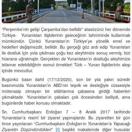
“Perşembe’nin gelişi Çarşamba’dan bellidir” atasözünü her dönemde
Türkiye- Yunanistan ilişkilerinin geleceğinin tahmininde kullanmak
mümkündür. Çünkü Yunanistan’ın Türkiye’ye yönelik emel ve
hedefleri değişmezdir, bellidir. Bu gerçeği göz ardı edip Yunanistan
ile dostluk için yola çıkılması çoğu kez aleyhimize sonuç vermiş; bizi
hüsrana uğratmıştır. Gerçekten de Yunanistan’ın dostluğu aleyhimize
istismar edebildiğinin somut örnekleri Türk – Yunan ilişkilerinin akışı
içinde mevcuttur.
Bugünkü basın dahil (17/12/2020), son bir yıla yakın süredir
basınımızda Yunanistan’ın ABD’nin teşvik ve desteğiyle cüssesiyle
mütenasip olmayan bir silâhlanma çabasına girdiği haberleri
çıkmaktadır. Yunanistan’ın çabaları çok öncesinden belliydi, ama
bugünlerde haber konusu olmaktadır.
Sn. Cumhurbaşkanı Erdoğan 7 – 8 Aralık 2017 tarihinde
Yunanistan’a resmî bir ziyaret yapmışlardır. Bu ziyaretten bir gün
önce yayınlanan “
Cumhurbaşkanı Erdoğan’ın Yunanistan’a Yapacağı
Ziyaretin Düşündürdükleri
”
[i]
başlıklı makalemde diğer hususlar