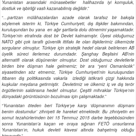
Yunanistan arasındaki münasebetler halihazırda iyi komşuluk,
dostluk ve işbirliği vasfı kazanabilmiş değildir
.”
“…
partizan mülâhazalardan azade olarak tarafsız bir bakışla
söylemek isterim ki, Türkiye Cumhuriyeti, dış ilişkiler bakımından,
kuruluşundan bu yana en ağır şartlarla dolu dönemini yaşamaktadır.
Türkiye’nin etrafında dost bir Devlet kalmamıştır. Üyesi olduğumuz
NATO gibi çok taraflı güvenlik ittifakı ile olan ilişkilerimiz ülkemizde
sorgulanır olmuştur. Türkiye için stratejik hedef olarak belirlenen AB
üyelik süreci ilerlemez durumdadır. Şanghay Beşlisini AB’nin
alternatifi olarak düşünenler olmuştur. Dost olduğumuz devletlerle
birden bire düşman hale gelmemiz; bir ara “yeni Osmanlıcılık”
siyasetinden söz etmemiz, Türkiye Cumhuriyeti’nin kuruluşundan
itibaren dış politikasında vakarla izlediği istikrarlı çizgi hakkında
kuşkular meydana getirmiştir. Devletimiz ve ülkemiz iç ve dış terör
örgütlerinin saldırısına hedef olmuştur. Çeşitli mihraklar Türkiye’nin
dünyadaki görüntüsünün bozulması için çalışmaktadır.
”
“
Yunanistan öteden beri Türkiye’ye karşı ‘düşmanımın düşmanı
benim dostumdur’ zihniyeti ile hareket etmektedir. Bu zihniyetin en
somut tezahürlerinden biri 15 Temmuz 2015 darbe teşebbüsünden
sonra Yunanistan’a kaçan ve oraya sığınan FETÖ unsurlarına
Yunanistan’ın, hukuk devleti kisvesi altında bahşetmiş olduğu
himayedir.
”