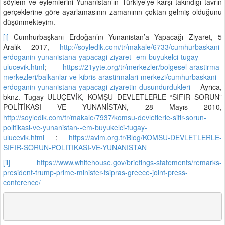
söylem ve eylemlerini Yunanistan’ın Türkiye’ye karşı takındığı tavrın
gerçeklerine göre ayarlamasının zamanının çoktan gelmiş olduğunu
düşünmekteyim.
[i]
Cumhurbaşkanı Erdoğan’ın Yunanistan’a Yapacağı Ziyaret, 5
Aralık 2017,
http://soyledik.com/tr/makale/6733/cumhurbaskani-
erdoganin-yunanistana-yapacagi-ziyaret--em-buyukelci-tugay-
ulucevik.html
;
https://21yyte.org/tr/merkezler/bolgesel-arastirma-
merkezleri/balkanlar-ve-kibris-arastirmalari-merkezi/cumhurbaskani-
erdoganin-yunanistana-yapacagi-ziyaretin-dusundurdukleri
Ayrıca,
bknz. Tugay ULUÇEVİK, KOMŞU DEVLETLERLE “SIFIR SORUN”
POLİTİKASI VE YUNANİSTAN, 28 Mayıs 2010,
http://soyledik.com/tr/makale/7937/komsu-devletlerle-sifir-sorun-
politikasi-ve-yunanistan--em-buyukelci-tugay-
ulucevik.html
;
https://avim.org.tr/Blog/KOMSU-DEVLETLERLE-
SIFIR-SORUN-POLITIKASI-VE-YUNANISTAN
[ii]
https://www.whitehouse.gov/briefings-statements/remarks-
president-trump-prime-minister-tsipras-greece-joint-press-
conference/