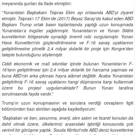
meyanında şunları da ifade etmiştim:
“
Yunanistan Başbakanı Tsipras Ekim ayı ortasında ABD’yi ziyaret
etmiştir. Tsipras’ı 17 Ekim’de (2017) Beyaz Saray’da kabul eden ABD
Başkanı Trump ortak basın toplantısında yaptığı uzun konuşmada
Yunanistan’a övgüler yağdırmıştır. Yunanistan’ın ve Yunan Silâhlı
kuvvetlerinin bölgesinde oynadığı önemli rolü vurgulamıştır. Yunan
Hava Kuvvetleri’nin güçlendirilmesine ve F-16 savaş uçaklarının
geliştirilmesine yönelik 2,4 milyar dolarlık bir proje için Kongre’den
talepte bulunduğunu söylemiştir.
Ciddi ekonomik ve malî sıkıntılar içinde bulunan Yunanistan’ın F-
16’ların geliştirilmesi için 2,4 milyar dolarlık bir harcama yapması ve
buna ABD’nin arka çıkması hayra alâmet değildir. Acaba Yunanistan
geliştirilmiş F-16 savaş uçaklarını hangi düşmanına karşı kullanmak
üzere bu projeyi uygulamaktadır? Bunun Yunan tarafına
sorulmasında fayda vardır
.”
Trump’ın uzun konuşmasının ve sorulara verdiği cevapların ilgili
bölümünden bazı alıntıları aşağıda kaydediyorum:
“
Başbakan ve ben, savunma, enerji, alım satım ve ticaret konuları da
dahil olmak üzere, ülkelerimiz arasındaki işbirliği konusunda çok
verimli bir görüşme yaptık. Souda Körfezi'nde ABD deniz kuvvetlerine