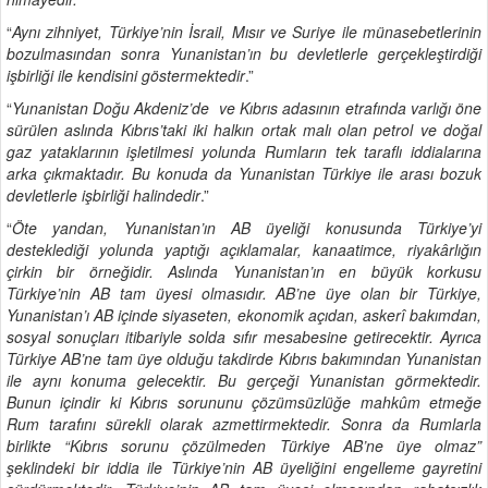
“
Aynı zihniyet, Türkiye’nin İsrail, Mısır ve Suriye ile münasebetlerinin
bozulmasından sonra Yunanistan’ın bu devletlerle gerçekleştirdiği
işbirliği ile kendisini göstermektedir
.”
“
Yunanistan Doğu Akdeniz’de ve Kıbrıs adasının etrafında varlığı öne
sürülen aslında Kıbrıs’taki iki halkın ortak malı olan petrol ve doğal
gaz yataklarının işletilmesi yolunda Rumların tek taraflı iddialarına
arka çıkmaktadır. Bu konuda da Yunanistan Türkiye ile arası bozuk
devletlerle işbirliği halindedir
.”
“
Öte yandan, Yunanistan’ın AB üyeliği konusunda Türkiye’yi
desteklediği yolunda yaptığı açıklamalar, kanaatimce, riyakârlığın
çirkin bir örneğidir. Aslında Yunanistan’ın en büyük korkusu
Türkiye’nin AB tam üyesi olmasıdır. AB’ne üye olan bir Türkiye,
Yunanistan’ı AB içinde siyaseten, ekonomik açıdan, askerî bakımdan,
sosyal sonuçları itibariyle solda sıfır mesabesine getirecektir. Ayrıca
Türkiye AB’ne tam üye olduğu takdirde Kıbrıs bakımından Yunanistan
ile aynı konuma gelecektir. Bu gerçeği Yunanistan görmektedir.
Bunun içindir ki Kıbrıs sorununu çözümsüzlüğe mahkûm etmeğe
Rum tarafını sürekli olarak azmettirmektedir. Sonra da Rumlarla
birlikte “Kıbrıs sorunu çözülmeden Türkiye AB’ne üye olmaz”
şeklindeki bir iddia ile Türkiye’nin AB üyeliğini engelleme gayretini