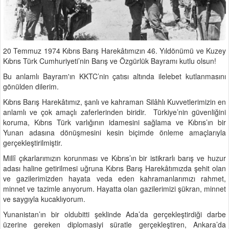
20 Temmuz 1974 Kıbrıs Barış Harekâtımızın 46. Yıldönümü ve Kuzey
Kıbrıs Türk Cumhuriyeti’nin Barış ve Özgürlük Bayramı kutlu olsun!
Bu anlamlı Bayram'ın KKTC’nin çatısı altında ilelebet kutlanmasını
gönülden dilerim.
Kıbrıs Barış Harekâtımız, şanlı ve kahraman Silâhlı Kuvvetlerimizin en
anlamlı ve çok amaçlı zaferlerinden biridir. Türkiye’nin güvenliğini
koruma, Kıbrıs Türk varlığının idamesini sağlama ve Kıbrıs’ın bir
Yunan adasına dönüşmesini kesin biçimde önleme amaçlarıyla
gerçekleştirilmiştir.
Millî çıkarlarımızın korunması ve Kıbrıs’ın bir istikrarlı barış ve huzur
adası haline getirilmesi uğruna Kıbrıs Barış Harekâtımızda şehit olan
ve gazilerimizden hayata veda eden kahramanlarımızı rahmet,
minnet ve tazimle anıyorum. Hayatta olan gazilerimizi şükran, minnet
ve saygıyla kucaklıyorum.
Yunanistan’ın bir oldubitti şeklinde Ada’da gerçekleştirdiği darbe
üzerine gereken diplomasiyi süratle gerçekleştiren, Ankara’da