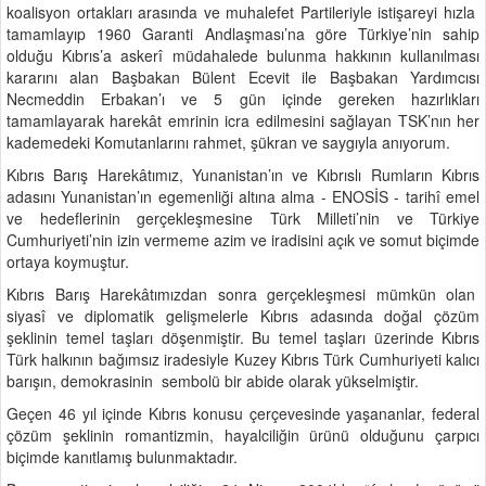
koalisyon ortakları arasında ve muhalefet Partileriyle istişareyi hızla
tamamlayıp 1960 Garanti Andlaşması’na göre Türkiye’nin sahip
olduğu Kıbrıs’a askerî müdahalede bulunma hakkının kullanılması
kararını alan Başbakan Bülent Ecevit ile Başbakan Yardımcısı
Necmeddin Erbakan’ı ve 5 gün içinde gereken hazırlıkları
tamamlayarak harekât emrinin icra edilmesini sağlayan TSK’nın her
kademedeki Komutanlarını rahmet, şükran ve saygıyla anıyorum.
Kıbrıs Barış Harekâtımız, Yunanistan’ın ve Kıbrıslı Rumların Kıbrıs
adasını Yunanistan’ın egemenliği altına alma - ENOSİS - tarihî emel
ve hedeflerinin gerçekleşmesine Türk Milleti’nin ve Türkiye
Cumhuriyeti’nin izin vermeme azim ve iradisini açık ve somut biçimde
ortaya koymuştur.
Kıbrıs Barış Harekâtımızdan sonra gerçekleşmesi mümkün olan
siyasî ve diplomatik gelişmelerle Kıbrıs adasında doğal çözüm
şeklinin temel taşları döşenmiştir. Bu temel taşları üzerinde Kıbrıs
Türk halkının bağımsız iradesiyle Kuzey Kıbrıs Türk Cumhuriyeti kalıcı
barışın, demokrasinin sembolü bir abide olarak yükselmiştir.
Geçen 46 yıl içinde Kıbrıs konusu çerçevesinde yaşananlar, federal
çözüm şeklinin romantizmin, hayalciliğin ürünü olduğunu çarpıcı
biçimde kanıtlamış bulunmaktadır.