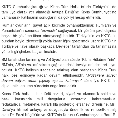
KKTC Cumhurbaşkanlığı ve Kıbrıs Türk Halkı, içinde Türkiye’nin de
tam üye olarak yer almadığı Avrupa Birliği’ne Kıbrıs Cumhuriyeti’ne
yamanarak katılmanın sonuçlarını da çok iyi hesap etmelidir.
Rumlar oyunlarını gayet açık biçimde oynamaktadırlar. Rumların ve
Yunanistan’ın sonunda “
osmosis
” sağlayacak bir çözüm şekli dışında
başka bir çözüme itibar etmeyeceği bellidir. Türkiye'nin ve KKTC'nin
bundan böyle izleyeceği yolda kararlılığını göstermek üzere KKTC'nin
Türkiye'ye ilâve olarak başkaca Devletler tarafından da tanınmasına
yönelik girişimlere başlanılmalıdır.
BM tarafından tanınmış ve AB üyesi olan sözde "Kıbrıs Hükûmeti'nin",
BM'nin, AB'nin vs. müzakere çağrılarındaki, tavsiyelerindeki art niyet
bellidir: KKTC halkının iradesine takılmış olan pranganın Kıbrıs Türk
halkı pes edinceye kadar devam ettirilmesidir. “
Müzakere süreci
devam ediyor, aman pişmiş aşa su katmayın
” sözleriyle KKTC'nin
diplomatik tanınma sürecinin engellenmesidir.
Kıbrıs Türk halkının her türlü askerî, siyasî ve ekonomik saldırı ve
baskı karşısında millî duygularla, cesaretle, kahramanlıkla,
fedakârlıkla, metanetle, kararlılıkla gösterdiği efsanevî direnişine, Millî
Dava’ya hizmet anlayış ve duygusuyla önderlik ve rehberlik etmiş
olan Dr. Fazıl Küçük’ün ve KKTC’nin Kurucu Cumhurbaşkanı Rauf R.