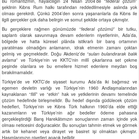
Bu romantizmin, hayalciliğin 24 Nisan 2004’de “
federal çözüm
”
şeklinin Kıbrıs Rum halkı tarafından reddedilmesiyle aslında yok
olması gerekirdi. Çünkü 2004’den sonra yaşananlarla da Kıbrıs ile
ilgili gerçekler çok daha belirgin ve somut şekilde ortaya çıkmıştır.
Bu gerçeklere rağmen günümüzde “
federal çözümü
” bir tutku,
saplantı olarak savunmaya devam edenlerin niyetlerinin, Ada’da,
bölgede ve hatta küresel plânda istikrarlı bir barış ortamının
yaratılması olmadığını anlamanın, idrak etmenin zamanı çoktan
gelmiş ve geçmektedir. Doğu Akdeniz’de “
suları bulandırarak balık
avlama
” ve Türkiye'nin ve KKTC'nin millî çıkarlarına set çekme
peşinde olanlara ve bu emellere hizmet edenlere meydan boş
bırakılmamalıdır.
Türkiye’de ve KKTC’de siyaset kurumu Ada’da iki bağımsız ve
egemen devletin varlığı ve Türkiye’nin 1960 Andlaşmalarından
kaynaklanan “
fiilî
” ve “
etkin
” hak ve yetkilerinin devamı temelinde
çözüm hedefinde birleşmelidir. Bu hedef dışında güdülecek çözüm
hedefleri, Türkiye’nin ve Kıbrıs Türk halkının 1960’da elde ettiği
kazanımların ve Türkiye’nin ağır bedeller ödeme pahasına
gerçekleştirdiği Barış Harekâtımızın sonuçlarının zaman içinde yok
olması neticesini doğuracaktır. Bu sonuçları tahmin etmek ve görmek
artık bir kehanet veya dirayet ve basiret işi olmaktan çıkmıştır.
Hasımlarımızın niyetleri apaçık bellidir.