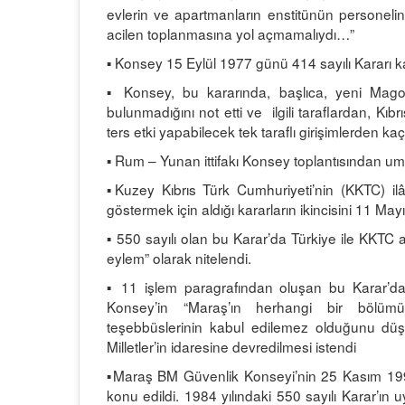
evlerin ve apartmanların enstitünün personeli
acilen toplanmasına yol açmamalıydı…”
▪ Konsey 15 Eylül 1977 günü 414 sayılı Kararı ka
▪ Konsey, bu kararında, başlıca, yeni Mag
bulunmadığını not etti ve ilgili taraflardan, Kıb
ters etki yapabilecek tek taraflı girişimlerden kaç
▪ Rum – Yunan ittifakı Konsey toplantısından 
▪Kuzey Kıbrıs Türk Cumhuriyeti’nin (KKTC) i
göstermek için aldığı kararların ikincisini 11 May
▪ 550 sayılı olan bu Karar’da Türkiye ile KKTC a
eylem” olarak nitelendi.
▪ 11 işlem paragrafından oluşan bu Karar’da
Konsey’in “Maraş’ın herhangi bir bölümüne
teşebbüslerinin kabul edilemez olduğunu düş
Milletler’in idaresine devredilmesi istendi
▪Maraş BM Güvenlik Konseyi’nin 25 Kasım 1992 
konu edildi. 1984 yılındaki 550 sayılı Karar’