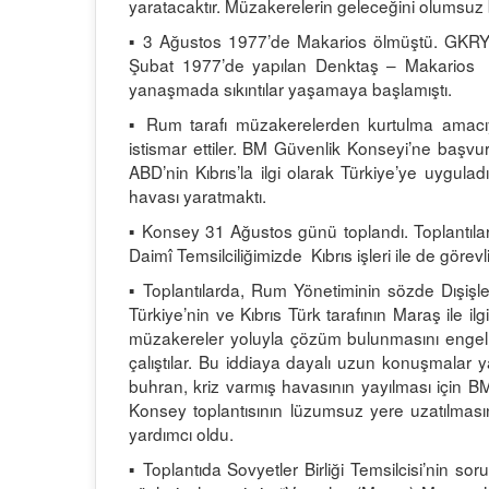
yaratacaktır. Müzakerelerin geleceğini olumsuz b
▪ 3 Ağustos 1977’de Makarios ölmüştü. GKRY s
Şubat 1977’de yapılan Denktaş – Makarios
yanaşmada sıkıntılar yaşamaya başlamıştı.
▪ Rum tarafı müzakerelerden kurtulma amacıy
istismar ettiler. BM Güvenlik Konseyi’ne baş
ABD’nin Kıbrıs’la ilgi olarak Türkiye’ye uygu
havası yaratmaktı.
▪ Konsey 31 Ağustos günü toplandı. Toplantılar
Daimî Temsilciliğimizde Kıbrıs işleri ile de göre
▪ Toplantılarda, Rum Yönetiminin sözde Dışişle
Türkiye’nin ve Kıbrıs Türk tarafının Maraş ile il
müzakereler yoluyla çözüm bulunmasını engel
çalıştılar. Bu iddiaya dayalı uzun konuşmalar ya
buhran, kriz varmış havasının yayılması için 
Konsey toplantısının lüzumsuz yere uzatılmasın
yardımcı oldu.
▪ Toplantıda Sovyetler Birliği Temsilcisi’n