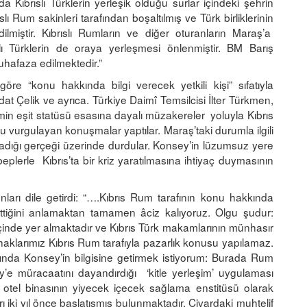
 Kıbrıslı Türklerin yerleşik olduğu surlar içindeki şehrin
lı Rum sakinleri tarafından boşaltılmış ve Türk birliklerinin
ilmiştir. Kıbrıslı Rumların ve diğer oturanların Maraş’a
 Türklerin de oraya yerleşmesi önlenmiştir. BM Barış
uhafaza edilmektedir.”
e “konu hakkında bilgi verecek yetkili kişi” sıfatıyla
t Çelik ve ayrıca. Türkiye Daimî Temsilcisi İlter Türkmen,
timin eşit statüsü esasına dayalı müzakereler yoluyla Kıbrıs
rgulayan konuşmalar yaptılar. Maraş’taki durumla ilgili
adığı gerçeği üzerinde durdular. Konsey’in lüzumsuz yere
beplerle Kıbrıs’ta bir kriz yaratılmasına ihtiyaç duymasının
ları dile getirdi: “….Kıbrıs Rum tarafının konu hakkında
ttiğini anlamaktan tamamen âciz kalıyoruz. Olgu şudur:
içinde yer almaktadır ve Kıbrıs Türk makamlarının münhasır
 haklarımız Kıbrıs Rum tarafıyla pazarlık konusu yapılamaz.
ında Konsey’in bilgisine getirmek istiyorum: Burada Rum
ey’e müracaatını dayandırdığı ‘kitle yerleşim’ uygulaması
 otel binasının yiyecek içecek sağlama enstitüsü olarak
ı iki yıl önce başlatışmış bulunmaktadır. Civardaki muhtelif