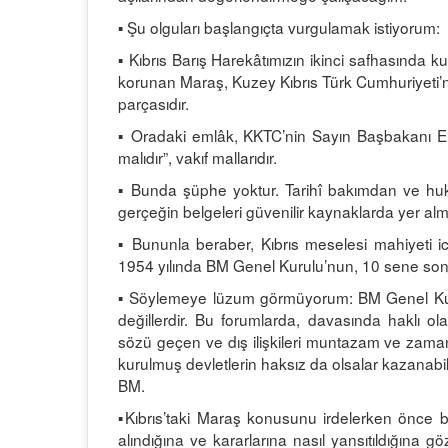
▪ Şu olguları başlangıçta vurgulamak istiyorum:
▪ Kıbrıs Barış Harekâtımızın ikinci safhasında kuş
korunan Maraş, Kuzey Kıbrıs Türk Cumhuriyeti’nin
parçasıdır.
▪ Oradaki emlâk, KKTC’nin Sayın Başbakanı Ersi
malıdır”, vakıf mallarıdır.
▪ Bunda şüphe yoktur. Tarihî bakımdan ve hu
gerçeğin belgeleri güvenilir kaynaklarda yer alm
▪ Bununla beraber, Kıbrıs meselesi mahiyeti ica
1954 yılında BM Genel Kurulu’nun, 10 sene sonr
▪ Söylemeye lüzum görmüyorum: BM Genel Kuru
değillerdir. Bu forumlarda, davasında haklı ol
sözü geçen ve dış ilişkileri muntazam ve zamanın
kurulmuş devletlerin haksız da olsalar kazanabil
BM.
▪Kıbrıs’taki Maraş konusunu irdelerken önce
alındığına ve kararlarına nasıl yansıtıldığın