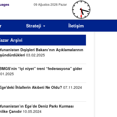
uages
09 Ağustos 2026 Pazar
r
Strateji
İletişim
azar Arşivi
Yunanistan Dışişleri Bakanı’nın Açıklamalarının
şündürdükleri
03.02.2025
BMGS’nin “iyi niyet” treni “federasyona” gider
.01.2025
Ege'deki İhlallerin Akıbeti Ne Oldu?
07.11.2024
Yunanistan’ın Ege’de Deniz Parkı Kurması
hlike Çanıdır
10.05.2024