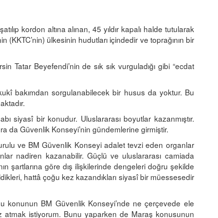
atılıp kordon altına alınan, 45 yıldır kapalı halde tutularak
 (KKTC’nin) ülkesinin hudutları içindedir ve toprağının bir
n Tatar Beyefendi’nin de sık sık vurguladığı gibi “ecdat
kukî bakımdan sorgulanabilecek bir husus da yoktur. Bu
aktadır.
bı siyasî bir konudur. Uluslararası boyutlar kazanmıştır.
a da Güvenlik Konseyi’nin gündemlerine girmiştir.
lu ve BM Güvenlik Konseyi adalet tevzi eden organlar
anlar nadiren kazanabilir. Güçlü ve uluslararası camiada
 şartlarına göre dış ilişkilerinde dengeleri doğru şekilde
dikleri, hattâ çoğu kez kazandıkları siyasî bir müessesedir
 bu konunun BM Güvenlik Konseyi’nde ne çerçevede ele
a göz atmak istiyorum. Bunu yaparken de Maraş konusunun