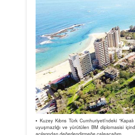
▪ Kuzey Kıbrıs Türk Cumhuriyeti’ndeki “Kapalı 
uyuşmazlığı ve yürütülen BM diplomasisi içind
açılarından değerlendirmeğe çalışacağım.