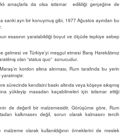
farklı amaçlarla da olsa istismar edildiği gerçeğine de
ama sanki ayrı bir konuymuş gibi, 1977 Ağustos ayından bu
.
n esasının yaratabildiği boyut ve ölçüde tepkiye sebep
 gelmesi ve Türkiye’yi meşgul etmesi Barış Harekâtımız
ratılmış olan “status quo” sonucudur.
Maraş’ın kordon altına alınması, Rum tarafında bu yerin
 yaratmıştır.
re sürecinde kendisini baskı altında veya köşeye sıkışmış
ına yükleyip masadan kaçabilmeleri için istismar ettiği
nin de değerli bir malzemesidir. Görüşüme göre, Rum
tadan kalkmasını değil, sorun olarak kalmasını tercih
malzeme olarak kullanıldığının örneklerini de meslek