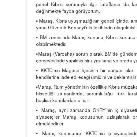
genel Kıbrıs sorunuyla ilgili taraflarca da 
değinmekte fayda görüyorum.
▪ Maraş, Kıbrıs uyuşmazlığının geneli içinde, 
yana Güvenlik Konseyi’nin takibinde olagelmiştir
▪ BM zemininde Maraş konusu, Kıbrıs konusunu
olabilmektedir.
▪Maraş (Varosha) sorun olarak BM’de gündeme
çerçevesinde yapılmış bir uygulama ve orada ya
▪ KKTC’nin Magosa ilçesinin bir parçası olan 
kendilerine iade edileceği ümidini ve beklentisini
▪Maraş, Rum yönetiminin özellikle Kıbrıs müzake
hissettiği zamanlarda, sorumluluğu Türk taraf
başlıca konulardan biridir.
▪ Maraş, aynı zamanda GKRY’nin iç siyaseti
siyasetçiler Maraş konusunun uzlaşılarak or
etmektedirler.
▪ Maraş konusunun KKTC’nin iç siyasetinde 