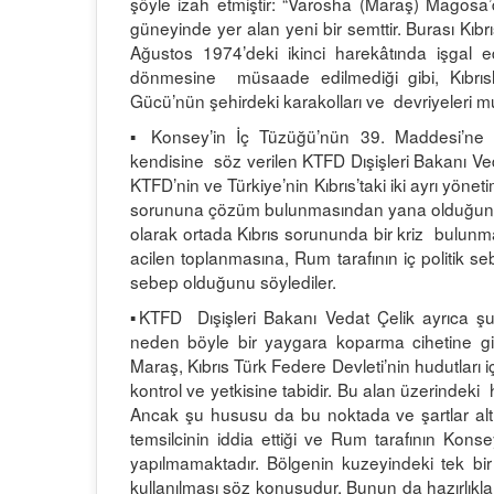
şöyle izah etmiştir: “Varosha (Maraş) Magosa’da
güneyinde yer alan yeni bir semttir. Burası Kıbrıs
Ağustos 1974’deki ikinci harekâtında işgal ed
dönmesine müsaade edilmediği gibi, Kıbrıslı
Gücü’nün şehirdeki karakolları ve devriyeleri m
▪ Konsey’in İç Tüzüğü’nün 39. Maddesi’ne gör
kendisine söz verilen KTFD Dışişleri Bakanı Veda
KTFD’nin ve Türkiye’nin Kıbrıs’taki iki ayrı yöne
sorununa çözüm bulunmasından yana olduğunu vu
olarak ortada Kıbrıs sorununda bir kriz bulunm
acilen toplanmasına, Rum tarafının iç politik se
sebep olduğunu söylediler.
▪KTFD Dışişleri Bakanı Vedat Çelik ayrıca şun
neden böyle bir yaygara koparma cihetine gi
Maraş, Kıbrıs Türk Federe Devleti’nin hudutları 
kontrol ve yetkisine tabidir. Bu alan üzerindeki
Ancak şu hususu da bu noktada ve şartlar alt
temsilcinin iddia ettiği ve Rum tarafının Kons
yapılmamaktadır. Bölgenin kuzeyindeki tek bir
kullanılması söz konusudur. Bunun da hazırlıklar