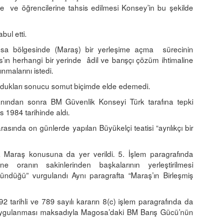
ne ve öğrencilerine tahsis edilmesi Konsey’in bu şekilde
bul etti.
osa bölgesinde (Maraş) bir yerleşime açma sürecinin
rıs’ın herhangi bir yerinde âdil ve barışçı çözüm ihtimaline
ınmalarını istedi.
umdukları sonucu somut biçimde elde edemedi.
lânından sonra BM Güvenlik Konseyi Türk tarafına tepki
ıs 1984 tarihinde aldı.
rasında on günlerde yapılan Büyükelçi teatisi “ayrılıkçı bir
 Maraş konusuna da yer verildi. 5. İşlem paragrafında
 oranın sakinlerinden başkalarının yerleştirilmesi
ündüğü” vurgulandı Aynı paragrafta “Maraş’ın Birleşmiş
tarihli ve 789 sayılı kararın 8(c) işlem paragrafında da
ın uygulanması maksadıyla Magosa’daki BM Barış Gücü’nün