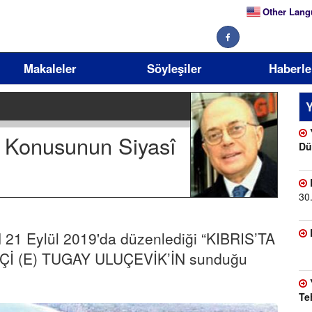
Other Lang
Makaleler
Söyleşiler
Haberle
Y
 Konusunun Siyasî
Dü
30
1 Eylül 2019'da düzenlediği “KIBRIS’TA
İ (E) TUGAY ULUÇEVİK’İN sunduğu
Te