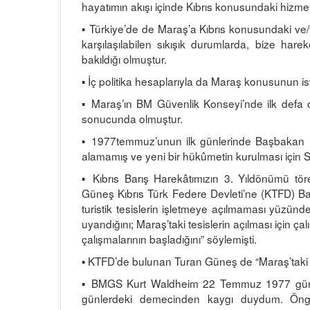
hayatımın akışı içinde Kıbrıs konusundaki hizm
▪ Türkiye’de de Maraş’a Kıbrıs konusundaki ve
karşılaşılabilen sıkışık durumlarda, bize hare
bakıldığı olmuştur.
▪ İç politika hesaplarıyla da Maraş konusunun ist
▪ Maraş’ın BM Güvenlik Konseyi’nde ilk defa ol
sonucunda olmuştur.
▪ 1977temmuz’unun ilk günlerinde Başbakan
alamamış ve yeni bir hükûmetin kurulması için S
▪ Kıbrıs Barış Harekâtımızın 3. Yıldönümü tö
Güneş Kıbrıs Türk Federe Devleti’ne (KTFD) Ba
turistik tesislerin işletmeye açılmaması yüzünd
uyandığını; Maraş’taki tesislerin açılması için çal
çalışmalarının başladığını” söylemişti.
▪ KTFD’de bulunan Turan Güneş de “Maraş’taki t
▪ BMGS Kurt Waldheim 22 Temmuz 1977 günü 
günlerdeki demecinden kaygı duydum. Öngö