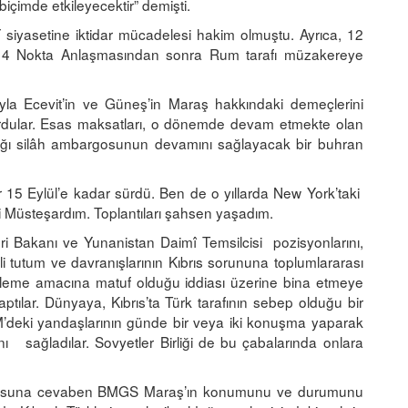
içimde etkileyecektir” demişti.
iyasetine iktidar mücadelesi hakim olmuştu. Ayrıca, 12
 4 Nokta Anlaşmasından sonra Rum tarafı müzakereye
la Ecevit’in ve Güneş’in Maraş hakkındaki demeçlerini
vurdular. Esas maksatları, o dönemde devam etmekte olan
ladığı silâh ambargosunun devamını sağlayacak bir buhran
 15 Eylül’e kadar sürdü. Ben de o yıllarda New York’taki
vli Müsteşardım. Toplantıları şahsen yaşadım.
ri Bakanı ve Yunanistan Daimî Temsilcisi pozisyonlarını,
gili tutum ve davranışlarının Kıbrıs sorununa toplumlararası
leme amacına matuf olduğu iddiası üzerine bina etmeye
ptılar. Dünyaya, Kıbrıs’ta Türk tarafının sebep olduğu bir
BM’deki yandaşlarının günde bir veya iki konuşma yaparak
ı sağladılar. Sovyetler Birliği de bu çabalarında onlara
in sorusuna cevaben BMGS Maraş’ın konumunu ve durumunu