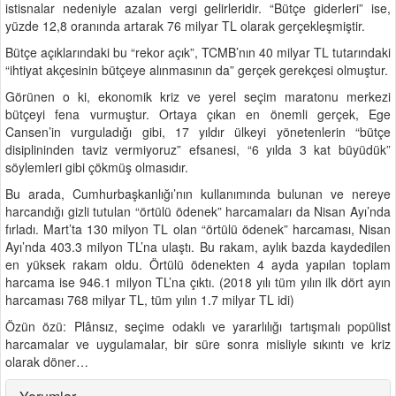
istisnalar nedeniyle azalan vergi gelirleridir. “Bütçe giderleri” ise,
yüzde 12,8 oranında artarak 76 milyar TL olarak gerçekleşmiştir.
Bütçe açıklarındaki bu “rekor açık”, TCMB’nın 40 milyar TL tutarındaki
“ihtiyat akçesinin bütçeye alınmasının da” gerçek gerekçesi olmuştur.
Görünen o ki, ekonomik kriz ve yerel seçim maratonu merkezi
bütçeyi fena vurmuştur. Ortaya çıkan en önemli gerçek, Ege
Cansen’in vurguladığı gibi, 17 yıldır ülkeyi yönetenlerin “bütçe
disiplininden taviz vermiyoruz” efsanesi, “6 yılda 3 kat büyüdük”
söylemleri gibi çökmüş olmasıdır.
Bu arada, Cumhurbaşkanlığı’nın kullanımında bulunan ve nereye
harcandığı gizli tutulan “örtülü ödenek” harcamaları da Nisan Ayı’nda
fırladı. Mart’ta 130 milyon TL olan “örtülü ödenek” harcaması, Nisan
Ayı’nda 403.3 milyon TL’na ulaştı. Bu rakam, aylık bazda kaydedilen
en yüksek rakam oldu. Örtülü ödenekten 4 ayda yapılan toplam
harcama ise 946.1 milyon TL’na çıktı. (2018 yılı tüm yılın ilk dört ayın
harcaması 768 milyar TL, tüm yılın 1.7 milyar TL idi)
Özün özü: Plânsız, seçime odaklı ve yararlılığı tartışmalı popülist
harcamalar ve uygulamalar, bir süre sonra misliyle sıkıntı ve kriz
olarak döner…