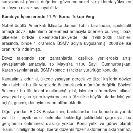
karşısındaki güncel değerine güvenmemeleri ve giderek yükselen
enflâsyon olarak sıralayabiliriz.
Kambiyo İşlemlerinde 11 Yıl Sonra Tekrar Vergi
Nobel ödüllü Amerikalı İktisatçı James Tobin tarafından, spekülâtif
amaçlı dövizli işlemlerin önlenmesi amacıyla önerilen bu vergi, bazı
ülkelerle birlikte ülkemizdeTürkiye’de de 1998-2008 tarihleri
arasında, binde 1 oranında BSMV adıyla uygulanmış, 2008’de ise
oran “0”’a indirilmişti.
Döviz talebinde son zamanlarda, özellikle yerlilerdeki artışı
yavaşlatmak amacıyla, 15 Mayıs’ta 1106 Sayılı Cumhurbaşkanı
Kararı yayınlanarak, BSMV (binde 1) tekrar yürürlüğe konuldu.
Kanaatimiz odur ki, ülkede yaşayan gerçek ve tüzel kişilerin dövize
olan talebini bu tür vergilerle önlemek pek mümkün değildir. Böylesi
önlemler bu tür talebi azaltmadığı gibi, işlemlerin “merdiven altına”
veya yurt dışına işlem kaydırmalarına (özellikle büyük tutarlar için) yol
açtığı, geçmiş deneyimlerden bilinmektedir.
Diğer yandan BDDK Başkanı’nın, bankalardan bu konuda duyarlılık
ve TL’nı teşvik edici önlemler beklediği şeklindeki çağrısıyla, bu
gelişmenin önlenmesi olasılığı yoktur. Konu yetki ve görev olarak
“kamu” niteliğinde olup, liberal düzenin “özel” aktörlerine aktarılamaz.