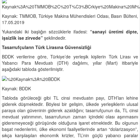
Kaynak: TMMOB, Türkiye Makina Mühendisleri Odası, Basın Bülteni,
17.05.2019
Yukarıdaki iki başlığın sözcüklerle ifadesi:
“sanayi üretimi dipte,
işsizlik ise zirvede”
şeklindedir.
Tasarrufçuların Türk Lirasına Güvensizliği
BDDK verilerine göre, Türkiye’de yerleşik kişilerin Türk Lirası ve
Yabancı Para Mevduatı (DTH) dağılımı, yıllar (Mart) itibariyle
aşağıdaki tabloda gösterilmiştir.
Kaynak: BDDK
Tabloda görüleceği gibi TL cinsi mevduatın payı, DTH’ları lehine
giderek düşmektedir. Böylesi bir gelişim, ülkede yerleşiklerin ulusal
paraya olan güveninin giderek azaldığını; tasarrufçunun da, TL cinsi
mevduat yatırımının, tasarrufunun zaman içindeki olası aşınmasını
gideremeyeceği görüşünde olduğuna işaret etmektedir. Bu olgunun
başat nedenlerini, ülke ekonomi faaliyetlerinde artan “dolarizasyon”,
sıkça karşılaşılan ekonomik krizler, TL’nin güçlü yabancı paralar