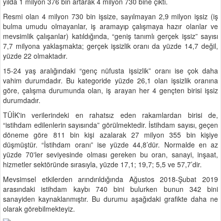
yılda 1 milyon 376 bin artarak 4 milyon 730 bine çıktı.
Resmi olan 4 milyon 730 bin işsize, sayılmayan 2,9 milyon işsiz (iş
bulma umudu olmayanlar, iş aramayıp çalışmaya hazır olanlar ve
mevsimlik çalışanlar) katıldığında, “geniş tanımlı gerçek işsiz” sayısı
7,7 milyona yaklaşmakta; gerçek işsizlik oranı da yüzde 14,7 değil,
yüzde 22 olmaktadır.
15-24 yaş aralığındaki “genç nüfusta işsizlik” oranı ise çok daha
vahim durumdadır. Bu kategoride yüzde 26,1 olan işsizlik oranına
göre, çalışma durumunda olan, iş arayan her 4 gençten birisi işsiz
durumdadır.
TÜİK'in verilerindeki en rahatsız eden rakamlardan birisi de,
“istihdam edilenlerin sayısında” görülmektedir. İstihdam sayısı, geçen
döneme göre 811 bin kişi azalarak 27 milyon 355 bin kişiye
düşmüştür. “İstihdam oranı” ise yüzde 44,8’dür. Normalde en az
yüzde 70'ler seviyesinde olması gereken bu oran, sanayi, inşaat,
hizmetler sektöründe sırasıyla, yüzde 17,1; 19,7; 5,5 ve 57,7’dir.
Mevsimsel etkilerden arındırıldığında Ağustos 2018-Şubat 2019
arasındaki istihdam kaybı 740 bini bulurken bunun 342 bini
sanayiden kaynaklanmıştır. Bu durumu aşağıdaki grafikte daha ne
olarak görebilmekteyiz.