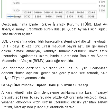
Geçtiğimiz hafta içinde Türkiye İstatistik Kurumu (TÜİK), Mart Ayı
itibariyle sanayi üretiminde süren düşüşü, Şubat Ayı’na ilişkin işgücü
istatistiklerini açıkladı.
BDDK kayıtlarına göre, Türk bankacılık sistemindeki dövizli mevduatın
(DTH) payı ilk kez Türk Lirası mevduat payını aştı. Bu gelişmeye
önlem olması amacıyla, kambiyo muamelelerindeki döviz satışı
üzerinden uygulanmak üzere, binde 1 oranında Banka ve Sigorta
Muameleleri Vergisi (BSMV) yürürlüğe sokuldu.
Son dönemde gözlenen bir diğer konu da, bu yılın Ocak-Nisan
dönemi “bütçe açığının” geçen yıla göre yüzde 135 artarak, 54.5
milyar TL’ya dayanması oldu.
Sanayi Üretimindeki Dipten Dönüşün Uzun Süreceği
Ankara yönetiminin tüm dengeleme açıklamalarına karşın “sanayi
üretimi”, 2019’un ilk çeyreğinde yüzde 4,8 oranında küçüldü. Keza,
yaşanan ekonomik krizin üretim üzerindeki etkisini yansıtan sanayi
üretimi, Mart Ayı’nda yüzde 2,2 oranında daraldı.