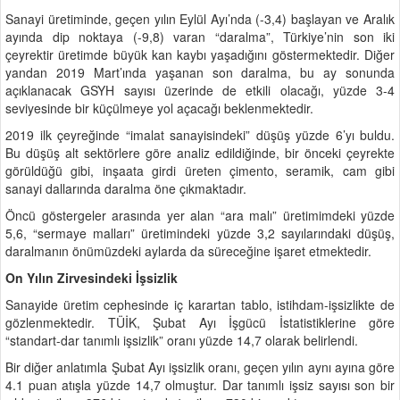
Sanayi üretiminde, geçen yılın Eylül Ayı’nda (-3,4) başlayan ve Aralık
ayında dip noktaya (-9,8) varan “daralma”, Türkiye’nin son iki
çeyrektir üretimde büyük kan kaybı yaşadığını göstermektedir. Diğer
yandan 2019 Mart’ında yaşanan son daralma, bu ay sonunda
açıklanacak GSYH sayısı üzerinde de etkili olacağı, yüzde 3-4
seviyesinde bir küçülmeye yol açacağı beklenmektedir.
2019 ilk çeyreğinde “imalat sanayisindeki” düşüş yüzde 6’yı buldu.
Bu düşüş alt sektörlere göre analiz edildiğinde, bir önceki çeyrekte
görüldüğü gibi, inşaata girdi üreten çimento, seramik, cam gibi
sanayi dallarında daralma öne çıkmaktadır.
Öncü göstergeler arasında yer alan “ara malı” üretimimdeki yüzde
5,6, “sermaye malları” üretimindeki yüzde 3,2 sayılarındaki düşüş,
daralmanın önümüzdeki aylarda da süreceğine işaret etmektedir.
On Yılın Zirvesindeki İşsizlik
Sanayide üretim cephesinde iç karartan tablo, istihdam-işsizlikte de
gözlenmektedir. TÜİK, Şubat Ayı İşgücü İstatistiklerine göre
“standart-dar tanımlı işsizlik” oranı yüzde 14,7 olarak belirlendi.
Bir diğer anlatımla Şubat Ayı işsizlik oranı, geçen yılın aynı ayına göre
4.1 puan atışla yüzde 14,7 olmuştur. Dar tanımlı işsiz sayısı son bir