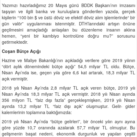
Yazımızı hazırladığımız 20 Mayıs günü BDDK Başkanı’nın imzasını
taşıyan ve ilgili banka ve kuruluşlara gönderilen yazıda, gerçek
kişilerin “100 bin $ ve üstü döviz ve efektif döviz alım işlemlerinde“ bir
gün valör” uygulanması istenmiştir. DTH’larındaki artışın önüne
geçilmesini amaçladığı anlaşılan bu düzenleme insanın aklına
hemen, “yeni bir kambiyo kontrolüne doğru mu?” sorusunu
getirmektedir.
Coşan Bütçe Açığı
Hazine ve Maliye Bakanlığı’nın açıkladığı verilere göre 2019 yılının
“dört aylık dönemindeki bütçe açığı” 54,5 milyar TL oldu. Bütçe,
Nisan Ayı’nda ise, geçen yıla göre 6,6 kat artarak, 18,3 milyar TL
açık vermiştir.
2018 yılı Nisan Ayı’nda 2,8 milyar TL açık veren bütçe, 2019 yılı
Nisan Ayı’nda 18,3 milyar TL açık vermiştir. 2018 yılı Nisan ayında
356 milyon TL “faiz dışı fazla” gerçekleşmişken, 2019 yılı Nisan
ayında 13,2 milyar TL “faiz dışı açık” oluşmuştur. Gelir- gider
kalemlerinin toplamına baktığımızda:
2019 yılı Nisan Ayı’nda “bütçe gelirleri”, bir önceki yılın aynı ayına
göre yüzde 10,7 oranında azalarak 57,7 milyar TL olmuştur. Bu
gelişmenin başat nedeni, ekonomik durgunluk ve yapılan çeşitli