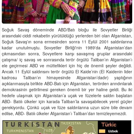
Soğuk Savaş döneminde ABD/Batı bloğu ile Sovyetler Birliği
arasındaki ciddi rekabetin yürütüldüğü yerlerden biri olan Afganistan,
Soğuk Savaş'ın sona ermesinden sonra 11 Eylül 2001 saldırılarına
kadar unutulmuştu. Sovyetler Birliği'nin 1989'da Afganistan’dan
çıkmasından sonra, Sovyetlere karşı savaşmış gruplar arasındaki
çatışma/ iç savaş ve sonrasında terör örgütü Taliban’ın Afganistan’ı
ele geçirmesi ABD ve müttefikleri için hiç de önemli şeyler değildi.
Ancak 11 Eylül saldırısını terör örgütü El Kaide’nin (El Kaidenin lider
kadrosu Taliban’ın himayesinde Afganistan’dadır) yaptığının
açıklanmasıyla birlikte ABD-Batı için Afganistan, terörden arındırılarak
demokrasinin getirilmesi gereken önemli bir yer haline geldi. Bu iki
hedefe ulaşmak için Afganistan’a uçak ve füzelerle saldırı başlatan
ABD- Batılı ülkeler için karada Taliban’la savaşabilecek yerel güçler
gerekiyordu. Çünkü uçak ve füze saldırılarına uzun süre bile devam
edilse, ABD- Batılı ülkeler Afganistan’ı Taliban’dan temizleyemezdi.