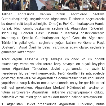
Taliban sonrasında yapılan bütün seçimlerde özellikle
Cumhurbaşkanlığı seçimlerinde Afganistan Türklerinin seçimlerdeki
bu önemli rolü tespit edilmiştir. Örneğin: Eski Cumhurbaşkanı Hamid
Karzai, ikinci cumhurbaşkanlığı seçimlerini, Afganistan Türklerinin
lideri Org. General Raşit Dostum’un Karzai’yi desteklemesiyle
kazanmıştır. Şimdiki Cumhurbaşkanı Aşraf Ğani de Afganistan
Türklerinin şeffaf oyları, seçimlere yoğun katılımı ve General Raşit
Dostum’un Aşraf Ğani’nin birinci yardımcısı adayı olarak seçimlere
girmesiyle kazanmıştır.
Terör örgütü Taliban’a karşı savaşta en önde ve en önemli
mücadeleyi veren ve tabii teröre karşı savaşta en büyük kayıpları
veren Afganistan Türklerine, devlet organlarında ne yazık ki
neredeyse hiç yer verilmemektedir. Terör örgütleri ile mücadelede
gösterdiği fedakârlık ve Afganistan’da demokrasinin tesisi konusunda
yaptıklarına karşılık devlet mekanizmalarında en iyi bir şekilde temsil
edilmesi gerekirken, Afganistan Merkezi Hükümeti’nin aksine bir
tutum sergileyerek Afganistan Türklerine yaptığı/yapmakta olduğu
haksızlık ve zulümleri genel olarak dört madde halinde sıralayabiliriz:
1.
Afganistan Devlet organlarında Afganistan Türklerine, nüfus