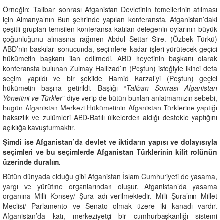
Örneğin: Taliban sonrası Afganistan Devletinin temellerinin atılması
için Almanya’nın Bun şehrinde yapılan konferansta, Afganistan’daki
çeşitli grupları temsilen konferansa katılan delegenin oylarının büyük
çoğunluğunu almasına rağmen Abdul Settar Siret (Özbek Türkü)
ABD’nin baskıları sonucunda, seçimlere kadar işleri yürütecek geçici
hükümetin başkanı ilan edilmedi. ABD heyetinin başkanı olarak
konferansta bulunan Zulmay Halilzad’ın (Peştun) isteğiyle ikinci defa
seçim yapıldı ve bir şekilde Hamid Karzai’yi (Peştun) geçici
hükümetin başına getirildi. Başlığı “
Taliban Sonrası Afganistan
Yönetimi ve Türkler
” diye verip de bütün bunları anlatmamızın sebebi,
bugün Afganistan Merkezi Hükümetinin Afganistan Türklerine yaptığı
haksızlık ve zulümleri ABD-Batılı ülkelerden aldığı destekle yaptığını
açıklığa kavuşturmaktır.
Şimdi ise Afganistan’da devlet ve iktidarın yapısı ve dolayısıyla
seçimleri ve bu seçimlerde Afganistan Türklerinin kilit rolünün
üzerinde duralım.
Bütün dünyada olduğu gibi Afganistan İslam Cumhuriyeti de yasama,
yargı ve yürütme organlarından oluşur. Afganistan’da yasama
organına Milli Konsey/ Şura adı verilmektedir. Milli Şura’nın Millet
Meclisi/ Parlamento ve Senato olmak üzere iki kanadı vardır.
Afganistan’da katı, merkeziyetçi bir cumhurbaşkanlığı sistemi