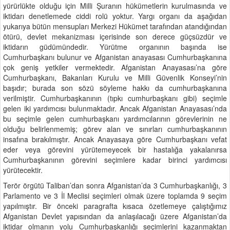
yürürlükte olduğu için Milli Şuranın hükümetlerin kurulmasında ve
iktidarı denetlemede ciddi rolü yoktur. Yargı organı da aşağıdan
yukarıya bütün mensupları Merkezi Hükümet tarafından atandığından
ötürü, devlet mekanizması içerisinde son derece güçsüzdür ve
iktidarın güdümündedir. Yürütme organının başında ise
Cumhurbaşkanı bulunur ve Afganistan anayasası Cumhurbaşkanına
çok geniş yetkiler vermektedir. Afganistan Anayasası’na göre
Cumhurbaşkanı, Bakanları Kurulu ve Milli Güvenlik Konseyi’nin
başıdır; burada son sözü söyleme hakkı da cumhurbaşkanına
verilmiştir. Cumhurbaşkanının (tıpkı cumhurbaşkanı gibi) seçimle
gelen iki yardımcısı bulunmaktadır. Ancak Afganistan Anayasası’nda
bu seçimle gelen cumhurbaşkanı yardımcılarının görevlerinin ne
olduğu belirlenmemiş; görev alan ve sınırları cumhurbaşkanının
insafına bırakılmıştır. Ancak Anayasaya göre Cumhurbaşkanı vefat
eder veya görevini yürütemeyecek bir hastalığa yakalanırsa
Cumhurbaşkanının görevini seçimlere kadar birinci yardımcısı
yürütecektir.
Terör örgütü Taliban’dan sonra Afganistan’da 3 Cumhurbaşkanlığı, 3
Parlamento ve 3 İl Meclisi seçimleri olmak üzere toplamda 9 seçim
yapılmıştır. Bir önceki paragrafta kısaca özetlemeye çalıştığımız
Afganistan Devlet yapısından da anlaşılacağı üzere Afganistan’da
iktidar olmanın yolu Cumhurbaşkanlığı seçimlerini kazanmaktan