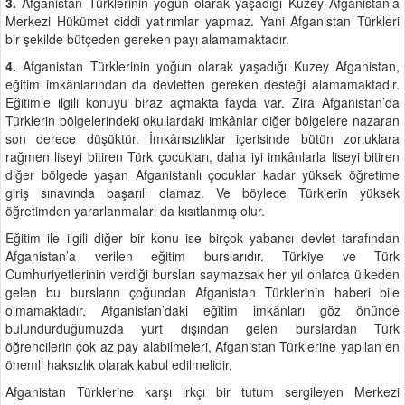
3.
Afganistan Türklerinin yoğun olarak yaşadığı Kuzey Afganistan’a
Merkezi Hükümet ciddi yatırımlar yapmaz. Yani Afganistan Türkleri
bir şekilde bütçeden gereken payı alamamaktadır.
4.
Afganistan Türklerinin yoğun olarak yaşadığı Kuzey Afganistan,
eğitim imkânlarından da devletten gereken desteği alamamaktadır.
Eğitimle ilgili konuyu biraz açmakta fayda var. Zira Afganistan’da
Türklerin bölgelerindeki okullardaki imkânlar diğer bölgelere nazaran
son derece düşüktür. İmkânsızlıklar içerisinde bütün zorluklara
rağmen liseyi bitiren Türk çocukları, daha iyi imkânlarla liseyi bitiren
diğer bölgede yaşan Afganistanlı çocuklar kadar yüksek öğretime
giriş sınavında başarılı olamaz. Ve böylece Türklerin yüksek
öğretimden yararlanmaları da kısıtlanmış olur.
Eğitim ile ilgili diğer bir konu ise birçok yabancı devlet tarafından
Afganistan’a verilen eğitim burslarıdır. Türkiye ve Türk
Cumhuriyetlerinin verdiği bursları saymazsak her yıl onlarca ülkeden
gelen bu bursların çoğundan Afganistan Türklerinin haberi bile
olmamaktadır. Afganistan’daki eğitim imkânları göz önünde
bulundurduğumuzda yurt dışından gelen burslardan Türk
öğrencilerin çok az pay alabilmeleri, Afganistan Türklerine yapılan en
önemli haksızlık olarak kabul edilmelidir.
Afganistan Türklerine karşı ırkçı bir tutum sergileyen Merkezi