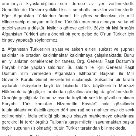
oranlarıyla kıyaslandığında son derece az yer verilmektedir.
Genellikle de Türklere yetkileri kısıtlı, sembolik mevkiler verilmektedir.
Eğer Afganistan Türklerine önemli bir görev verilecekse de milli
bilince sahip olmayan, milleti ve Türklük umurunda olmayan ve kendi
geçici yararına düşkün kişiler o göreve getirilir. Böyle bir kişi örneğin
Afganistan Türkleri adına önemli bir yere gelse de O’nun Türkler için
bir şey yapacağı söylenemez.
2.
Afganistan Türklerinin siyasi ve askeri elitleri suikast ve şüpheli
saldırılar ile ortadan kaldırılmakta/ kaldırılmaya çalışılmaktadır. Bunu
en iyi anlatan örneklerden bir tanesi, Org. General Raşit Dostum’a
Faryab İlinde yapılan saldırıdır. Bu saldırı ile ilgili General Raşit
Dostum isim vermeden Afganistan İstihbarat Başkanı ile Milli
Güvenlik Kurulu Genel Sekreterini suçlamıştı. Suikastlar bir tarafa
uyduruk hikâyelerle keyfi bir biçimde Türk büyüklerinin Merkezi
Hükümete bağlı güçler tarafından gözaltına alındığı da görülmektedir.
Örneğin geçtiğimiz Temmuz ayında keyfi bir şekilde gözaltına alınan
Faryablı Türk komutan Nizamettin Kaysârî hala gözaltında
tutulmaktadır ve üstelik geçen dört aya rağmen mahkemeye de sevk
edilmemiştir. İddia edildiği gibi suçlu olsaydı mahkemeye çıkarılması
gerekirdi ki terör örgütü Taliban’a karşı milletini savunmaktan başka
hiçbir suçunun (!) olmadığı bütün Türkler tarafından bilinmektedir.