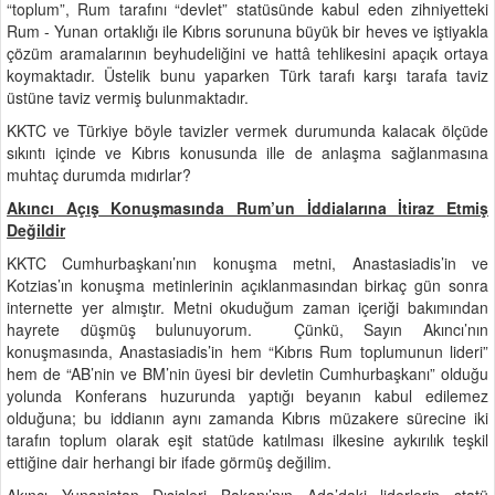
“toplum”, Rum tarafını “devlet” statüsünde kabul eden zihniyetteki
Rum - Yunan ortaklığı ile Kıbrıs sorununa büyük bir heves ve iştiyakla
çözüm aramalarının beyhudeliğini ve hattâ tehlikesini apaçık ortaya
koymaktadır. Üstelik bunu yaparken Türk tarafı karşı tarafa taviz
üstüne taviz vermiş bulunmaktadır.
KKTC ve Türkiye böyle tavizler vermek durumunda kalacak ölçüde
sıkıntı içinde ve Kıbrıs konusunda ille de anlaşma sağlanmasına
muhtaç durumda mıdırlar?
Akıncı Açış Konuşmasında Rum’un İddialarına İtiraz Etmiş
Değildir
KKTC Cumhurbaşkanı’nın konuşma metni, Anastasiadis’in ve
Kotzias’ın konuşma metinlerinin açıklanmasından birkaç gün sonra
internette yer almıştır. Metni okuduğum zaman içeriği bakımından
hayrete düşmüş bulunuyorum. Çünkü, Sayın Akıncı’nın
konuşmasında, Anastasiadis’in hem “Kıbrıs Rum toplumunun lideri”
hem de “AB’nin ve BM’nin üyesi bir devletin Cumhurbaşkanı” olduğu
yolunda Konferans huzurunda yaptığı beyanın kabul edilemez
olduğuna; bu iddianın aynı zamanda Kıbrıs müzakere sürecine iki
tarafın toplum olarak eşit statüde katılması ilkesine aykırılık teşkil
ettiğine dair herhangi bir ifade görmüş değilim.
Akıncı Yunanistan Dışişleri Bakanı’nın Ada’daki liderlerin statü