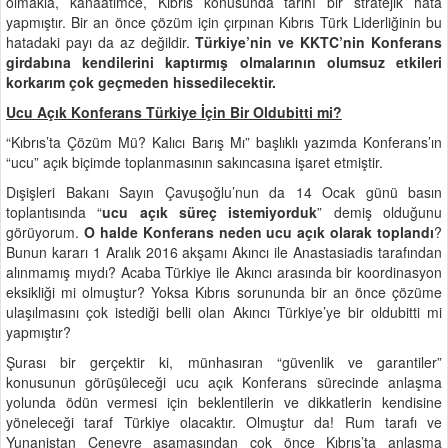
olmakla, kanaatimce, Kıbrıs konusunda tarihî bir stratejik hata
yapmıştır. Bir an önce çözüm için çırpınan Kıbrıs Türk Liderliğinin bu
hatadaki payı da az değildir.
Türkiye’nin ve KKTC’nin Konferans
girdabına kendilerini kaptırmış olmalarının olumsuz etkileri
korkarım çok geçmeden hissedilecektir.
Ucu Açık Konferans Türkiye İçin Bir Oldubitti mi?
“Kıbrıs’ta Çözüm Mü? Kalıcı Barış Mı” başlıklı yazımda Konferans’ın
“ucu” açık biçimde toplanmasının sakıncasına işaret etmiştir.
Dışişleri Bakanı Sayın Çavuşoğlu’nun da 14 Ocak günü basın
toplantısında “
ucu açık süreç istemiyorduk
” demiş olduğunu
görüyorum.
O halde Konferans neden ucu açık olarak toplandı
?
Bunun kararı 1 Aralık 2016 akşamı Akıncı ile Anastasiadis tarafından
alınmamış mıydı? Acaba Türkiye ile Akıncı arasında bir koordinasyon
eksikliği mi olmuştur? Yoksa Kıbrıs sorununda bir an önce çözüme
ulaşılmasını çok istediği belli olan Akıncı Türkiye’ye bir oldubitti mi
yapmıştır?
Şurası bir gerçektir ki, münhasıran “güvenlik ve garantiler”
konusunun görüşüleceği ucu açık Konferans sürecinde anlaşma
yolunda ödün vermesi için beklentilerin ve dikkatlerin kendisine
yöneleceği taraf Türkiye olacaktır. Olmuştur da! Rum tarafı ve
Yunanistan Cenevre aşamasından çok önce Kıbrıs’ta anlaşma