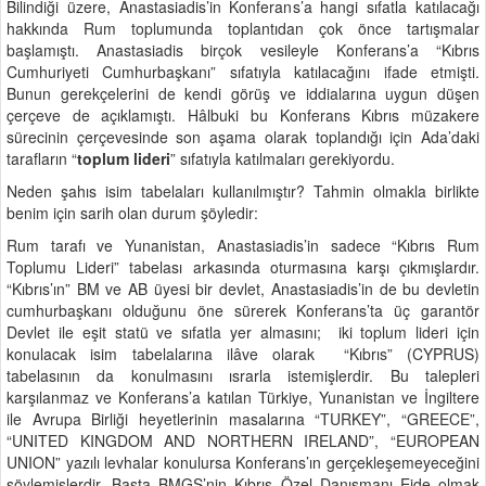
Bilindiği üzere, Anastasiadis’in Konferans’a hangi sıfatla katılacağı
hakkında Rum toplumunda toplantıdan çok önce tartışmalar
başlamıştı. Anastasiadis birçok vesileyle Konferans’a “Kıbrıs
Cumhuriyeti Cumhurbaşkanı” sıfatıyla katılacağını ifade etmişti.
Bunun gerekçelerini de kendi görüş ve iddialarına uygun düşen
çerçeve de açıklamıştı. Hâlbuki bu Konferans Kıbrıs müzakere
sürecinin çerçevesinde son aşama olarak toplandığı için Ada’daki
tarafların “
toplum lideri
” sıfatıyla katılmaları gerekiyordu.
Neden şahıs isim tabelaları kullanılmıştır? Tahmin olmakla birlikte
benim için sarih olan durum şöyledir:
Rum tarafı ve Yunanistan, Anastasiadis’in sadece “Kıbrıs Rum
Toplumu Lideri” tabelası arkasında oturmasına karşı çıkmışlardır.
“Kıbrıs’ın” BM ve AB üyesi bir devlet, Anastasiadis’in de bu devletin
cumhurbaşkanı olduğunu öne sürerek Konferans’ta üç garantör
Devlet ile eşit statü ve sıfatla yer almasını; iki toplum lideri için
konulacak isim tabelalarına ilâve olarak “Kıbrıs” (CYPRUS)
tabelasının da konulmasını ısrarla istemişlerdir. Bu talepleri
karşılanmaz ve Konferans’a katılan Türkiye, Yunanistan ve İngiltere
ile Avrupa Birliği heyetlerinin masalarına “TURKEY”, “GREECE”,
“UNITED KINGDOM AND NORTHERN IRELAND”, “EUROPEAN
UNION” yazılı levhalar konulursa Konferans’ın gerçekleşemeyeceğini
söylemişlerdir. Başta BMGS’nin Kıbrıs Özel Danışmanı Eide olmak