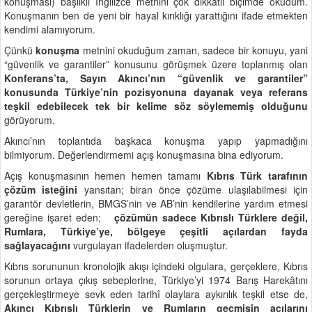
konuşması) başlıklı İngilizce metnini çok dikkatli biçimde okudum.
Konuşmanın ben de yeni bir hayal kırıklığı yarattığını ifade etmekten
kendimi alamıyorum.
Çünkü
konuşma
metnini okuduğum zaman, sadece bir konuyu, yani
“güvenlik ve garantiler” konusunu görüşmek üzere toplanmış olan
Konferans’ta, Sayın Akıncı’nın “güvenlik ve garantiler”
konusunda Türkiye’nin pozisyonuna dayanak veya referans
teşkil edebilecek tek bir kelime söz söylememiş olduğunu
görüyorum.
Akıncı’nın toplantıda başkaca konuşma yapıp yapmadığını
bilmiyorum. Değerlendirmemi açış konuşmasına bina ediyorum.
Açış konuşmasının hemen hemen tamamı
Kıbrıs Türk tarafının
çözüm isteğini
yansıtan; biran önce çözüme ulaşılabilmesi için
garantör devletlerin, BMGS’nin ve AB’nin kendilerine yardım etmesi
gereğine işaret eden;
çözümün sadece Kıbrıslı Türklere değil,
Rumlara, Türkiye’ye, bölgeye çeşitli açılardan fayda
sağlayacağını
vurgulayan ifadelerden oluşmuştur.
Kıbrıs sorununun kronolojik akışı içindeki olgulara, gerçeklere, Kıbrıs
sorunun ortaya çıkış sebeplerine, Türkiye’yi 1974 Barış Harekâtını
gerçekleştirmeye sevk eden tarihî olaylara aykırılık teşkil etse de,
Akıncı Kıbrıslı Türklerin ve Rumların geçmişin acılarını