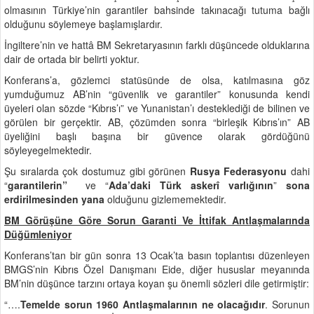
olmasının Türkiye’nin garantiler bahsinde takınacağı tutuma bağlı
olduğunu söylemeye başlamışlardır.
İngiltere’nin ve hattâ BM Sekretaryasının farklı düşüncede olduklarına
dair de ortada bir belirti yoktur.
Konferans’a, gözlemci statüsünde de olsa, katılmasına göz
yumduğumuz AB’nin “güvenlik ve garantiler” konusunda kendi
üyeleri olan sözde “Kıbrıs’ı” ve Yunanistan’ı desteklediği de bilinen ve
görülen bir gerçektir. AB, çözümden sonra “birleşik Kıbrıs’ın” AB
üyeliğini başlı başına bir güvence olarak gördüğünü
söyleyegelmektedir.
Şu sıralarda çok dostumuz gibi görünen
Rusya Federasyonu
dahi
“
garantilerin”
ve “
Ada’daki Türk askerî varlığının
”
sona
erdirilmesinden yana
olduğunu gizlememektedir.
BM Görüşüne Göre Sorun Garanti Ve İttifak Antlaşmalarında
Düğümleniyor
Konferans’tan bir gün sonra 13 Ocak’ta basın toplantısı düzenleyen
BMGS’nin Kıbrıs Özel Danışmanı Eide, diğer hususlar meyanında
BM’nin düşünce tarzını ortaya koyan şu önemli sözleri dile getirmiştir:
“….
Temelde sorun 1960 Antlaşmalarının ne olacağıdır
. Sorunun