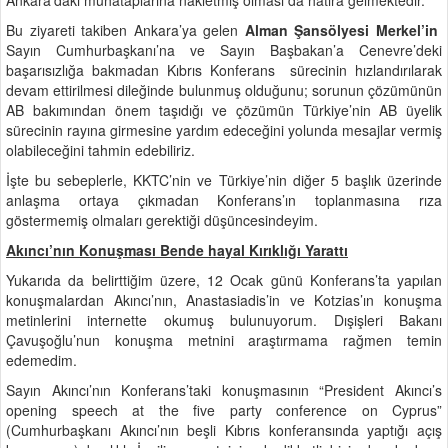
Bu ziyareti takiben Ankara’ya gelen
Alman Şansölyesi Merkel’in
Sayın Cumhurbaşkanı’na ve Sayın Başbakan’a Cenevre’deki
başarısızlığa bakmadan Kıbrıs Konferans sürecinin hızlandırılarak
devam ettirilmesi dileğinde bulunmuş olduğunu; sorunun çözümünün
AB bakımından önem taşıdığı ve çözümün Türkiye’nin AB üyelik
sürecinin rayına girmesine yardım edeceğini yolunda mesajlar vermiş
olabileceğini tahmin edebiliriz.
İşte bu sebeplerle, KKTC’nin ve Türkiye’nin diğer 5 başlık üzerinde
anlaşma ortaya çıkmadan Konferans’ın toplanmasına rıza
göstermemiş olmaları gerektiği düşüncesindeyim.
Akıncı’nın Konuşması Bende hayal Kırıklığı Yarattı
Yukarıda da belirttiğim üzere, 12 Ocak günü Konferans’ta yapılan
konuşmalardan Akıncı’nın, Anastasiadis’in ve Kotzias’ın konuşma
metinlerini internette okumuş bulunuyorum. Dışişleri Bakanı
Çavuşoğlu’nun konuşma metnini araştırmama rağmen temin
edemedim.
Sayın Akıncı’nın Konferans’taki konuşmasının “President Akıncı’s
opening speech at the five party conference on Cyprus”
(Cumhurbaşkanı Akıncı’nın beşli Kıbrıs konferansında yaptığı açış