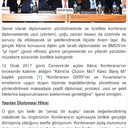
Genel olarak diplomasinin yürütülmesinde ve özellikle konferans
diplomasisinde usul (yöntem), çoğu zaman esasın da üzerinde ve
sonucu da etkileyecek ve şekillendirecek ölçüde önem taşır. Bu
gerçek Kıbrıs konusuna ilişkin çok taraflı diplomaside ve BMGS'nin
"iyi niyet" (good offices
) görevi çerçevesinde on yıllardır yürütülen
müzakere sürecinde özellikle belirgindir.
12 Ocak 2017 günü Cenevre'de açılan Kıbrıs Konferansı'nın
öncesinde kaleme aldığım "Kıbrıs'ta Çözüm Mü? Kalıcı Barış Mı"
başlıklı yazımda
[1]
"Konferansın GKRY'nin ve Yunanistan'ın
emellerine uygun düşen biçimde teşkilâtlandırılıp yönetilmesi ve
yönlendirilmesi maksadıyla çeşitli diplomasi, protokol, usul ve şekil
hilelerine başvurulmasının beklenmesi gerektiğine" işaret etmiştim.
Yapılan Diplomasi Hilesi
O gün için belki de "yersiz bir kuşku" olarak değerlendirilmiş
olabilecek bu öngörümün Konferans'ın açılmasıyla birlikte gerçeğe
dönüşmüş olduğunu esefle görüyorum. Konferansın açılış oturumuna