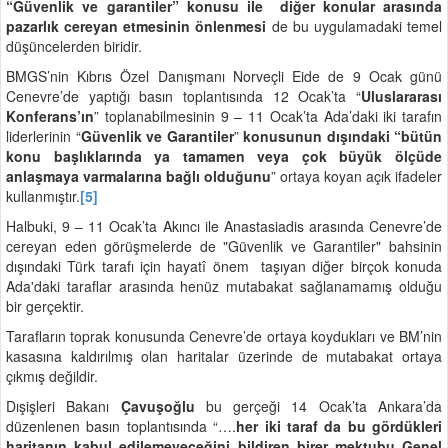
“Güvenlik ve garantiler” konusu ile diğer konular arasında
pazarlık cereyan etmesinin önlenmesi
de bu uygulamadaki temel
düşüncelerden biridir.
BMGS’nin Kıbrıs Özel Danışmanı Norveçli Eide de 9 Ocak günü
Cenevre’de yaptığı basın toplantısında 12 Ocak’ta “
Uluslararası
Konferans’ın
” toplanabilmesinin 9 – 11 Ocak’ta Ada’daki iki tarafın
liderlerinin “
Güvenlik ve Garantiler
”
konusunun dışındaki “bütün
konu başlıklarında ya tamamen veya çok büyük ölçüde
anlaşmaya varmalarına bağlı olduğunu
” ortaya koyan açık ifadeler
kullanmıştır.
[5]
Halbuki, 9 – 11 Ocak’ta Akıncı ile Anastasiadis arasında Cenevre’de
cereyan eden görüşmelerde de "Güvenlik ve Garantiler" bahsinin
dışındaki Türk tarafı için hayatî önem taşıyan diğer birçok konuda
Ada'daki taraflar arasında henüz mutabakat sağlanamamış olduğu
bir gerçektir.
Tarafların toprak konusunda Cenevre’de ortaya koydukları ve BM’nin
kasasına kaldırılmış olan haritalar üzerinde de mutabakat ortaya
çıkmış değildir.
Dışişleri Bakanı
Çavuşoğlu
bu gerçeği 14 Ocak’ta Ankara’da
düzenlenen basın toplantısında “….
her iki taraf da bu gördükleri
haritanın kabul edilemeyeceğini bildiren birer mektubu Genel