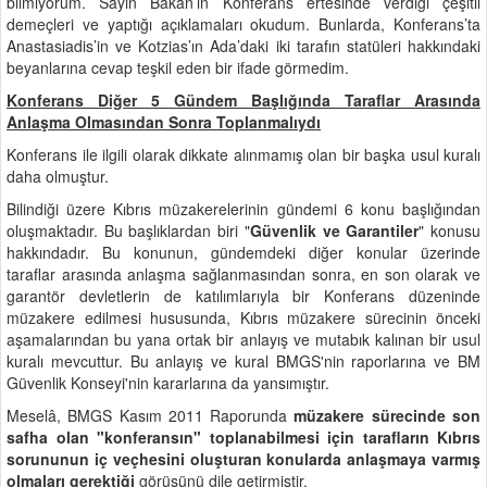
bilmiyorum. Sayın Bakan’ın Konferans ertesinde verdiği çeşitli
demeçleri ve yaptığı açıklamaları okudum. Bunlarda, Konferans’ta
Anastasiadis’in ve Kotzias’ın Ada’daki iki tarafın statüleri hakkındaki
beyanlarına cevap teşkil eden bir ifade görmedim.
Konferans Diğer 5 Gündem Başlığında Taraflar Arasında
Anlaşma Olmasından Sonra Toplanmalıydı
Konferans ile ilgili olarak dikkate alınmamış olan bir başka usul kuralı
daha olmuştur.
Bilindiği üzere Kıbrıs müzakerelerinin gündemi 6 konu başlığından
oluşmaktadır. Bu başlıklardan biri "
Güvenlik ve Garantiler
" konusu
hakkındadır. Bu konunun, gündemdeki diğer konular üzerinde
taraflar arasında anlaşma sağlanmasından sonra, en son olarak ve
garantör devletlerin de katılımlarıyla bir Konferans düzeninde
müzakere edilmesi hususunda, Kıbrıs müzakere sürecinin önceki
aşamalarından bu yana ortak bir anlayış ve mutabık kalınan bir usul
kuralı mevcuttur. Bu anlayış ve kural BMGS'nin raporlarına ve BM
Güvenlik Konseyi'nin kararlarına da yansımıştır.
Meselâ, BMGS Kasım 2011 Raporunda
müzakere sürecinde son
safha olan "konferansın" toplanabilmesi için tarafların Kıbrıs
sorununun iç veçhesini oluşturan konularda anlaşmaya varmış
olmaları gerektiği
görüşünü dile getirmiştir.