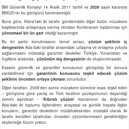
BM Güvenlik Konseyi 14 Aralık 2011 tarihli ve
2026
sayılı kararıyla
BMGS'nin bu görüşünü benimsemiştir.
Buna göre, Kıbrıs'taki iki tarafın gündemdeki diğer bütün müzakere
başlıklarında anlaşmaya varmış olmaları Konferansın toplanması için
yöntemsel bir ön şart
niteliği kazanmıştır.
Bu ön şartın konulmasının temel amacı,
çözüm şeklinin iç
dengesinin
Ada’daki taraflar arasındaki uzlaşma ve anlaşma yoluyla
sağlanmasını müteakip garantör devletler Türkiye, Yunanistan ve
İngiltere arasında,
çözümün dış dengesinin
de oluşturulmasıdır.
Esasen güvenlik ve garantiler konusunun görüşülüp bir sonuca
varılabilmesi için
garantinin konusunu teşkil edecek çözüm
şeklinin önceden ortaya çıkması
zorunludur.
Diğer taraftan, 2008’den sonra müzakere sürecine esas teşkil eden
– görüşüme göre yanlış ve Türk tarafının pozisyonunun dayandığı
zemini aşındıran - “
Kıbrıslı çözüm
” kavramının da doğrudan
Ada’daki iki toplumu ilgilendiren anayasal ve günlük hayata ilişkin
konuların, garantör devletlerin müdahalesinden müstakil olarak iki
tarafın kendileri tarafından önceden çözümlenmesini gerektirdiğini
söylemeğe lüzum yoktur.