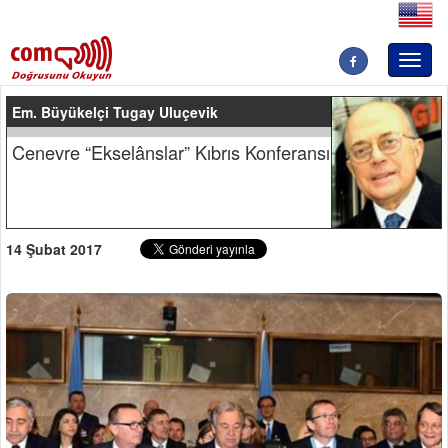
Toggl
naviga
Em. Büyükelçi Tugay Uluçevik
Cenevre “Ekselânslar” Kıbrıs Konferansı
14 Şubat 2017