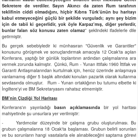
Sekretere de verdiler. Sayın Akıncı da zaten Rum tarafının
teklifinin ciddi olmadığını, hiçbir Kıbrıs Türk’ünün bu haritayı
kabul etmeyeceğini güçlü bir şekilde vurguladı; aynı şey bizim
için de tabii ki geçerlidir, yok öyle Karpaz’mış, diğer yerlerdir,
bunlar falan söz konusu zaten olamaz
” şeklindeki ifadelerle dile
getirmiştir.
Bu gerçek sebebiyledir ki münhasıran "Güvenlik ve Garantiler"
konusunu görüşmek ve sonuçlandırmak amacıyla 12 Ocak'ta açılan
Konferans, yaptığı bir günlük toplantının ardından çalışmalarına ara
vermek zorunda kalmıştır. Çünkü, Rum - Yunan ittifakı 1960 İttifak ve
Garanti Antlaşmalarından kurtulmak için, henüz üzerinde anlaşmaya
varılamamış diğer 5 başlık altındaki konuları pazarlık olarak kullanma
sevdasında olmuştur. Rum - Yunan ortaklığının bu tutumu elbette ki
İngiltere'yi ve BM Sekretaryasını rahatsız etmemiştir.
BM’nin Çizdiği Yol Haritası
Konferans'ın yayınladığı
basın açıklamasında
bir yol haritası
mahiyetinde şu unsurlara yer verilmiştir:
- Yardımcılar düzeyinde bir çalışma grubu oluşturulması. Bu
grubun çalışmalarına 18 Ocak'ta başlaması. Grubun belirli sorunları
ve bu sorunların hangi vasıtalarla ele alınabileceğini saptama görevi