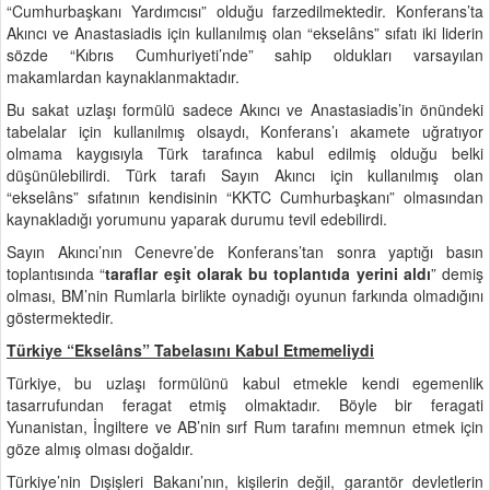
“Cumhurbaşkanı Yardımcısı” olduğu farzedilmektedir. Konferans’ta
Akıncı ve Anastasiadis için kullanılmış olan “ekselâns” sıfatı iki liderin
sözde “Kıbrıs Cumhuriyeti’nde” sahip oldukları varsayılan
makamlardan kaynaklanmaktadır.
Bu sakat uzlaşı formülü sadece Akıncı ve Anastasiadis’in önündeki
tabelalar için kullanılmış olsaydı, Konferans’ı akamete uğratıyor
olmama kaygısıyla Türk tarafınca kabul edilmiş olduğu belki
düşünülebilirdi. Türk tarafı Sayın Akıncı için kullanılmış olan
“ekselâns” sıfatının kendisinin “KKTC Cumhurbaşkanı” olmasından
kaynakladığı yorumunu yaparak durumu tevil edebilirdi.
Sayın Akıncı’nın Cenevre’de Konferans’tan sonra yaptığı basın
toplantısında “
taraflar eşit olarak bu toplantıda yerini aldı
” demiş
olması, BM’nin Rumlarla birlikte oynadığı oyunun farkında olmadığını
göstermektedir.
Türkiye “Ekselâns” Tabelasını Kabul Etmemeliydi
Türkiye, bu uzlaşı formülünü kabul etmekle kendi egemenlik
tasarrufundan feragat etmiş olmaktadır. Böyle bir feragati
Yunanistan, İngiltere ve AB’nin sırf Rum tarafını memnun etmek için
göze almış olması doğaldır.
Türkiye’nin Dışişleri Bakanı’nın, kişilerin değil, garantör devletlerin