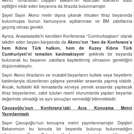
eşitliğini inkâr eden beyanına da itirazda bulunmamıştır.
Şayet Sayın Akıncı metin dışına çıkarak irticalen itiraz beyanında
bulunmuşsa bunun kamuoyuna açıklanması ve BM zabıtlarına
geçmiş olması gerekir.
Ayrıca, Anastasiadis’in kendisini Konferansa “Cumhurbaşkanı” olarak
takdim eden beyanı karşısında da
Akıncı’nın “ben de Konferans’a
hem Kıbrıs Türk halkını, hem de Kuzey Kıbrıs Türk
Cumhuriyeti’ni temsilen katılmaktayım
” şeklinde bir beyanda
bulunarak bu beyanını zabıtlara kaydettirmiş olmasının gerektiğini
düşünmekteyim.
Sayın Akıncı itirazlarını ve mukabil beyanlarını kuliste veya heyetlerin
katılımlarıyla düzenlenen çalışma yemekler sırasında yapmış olabilir.
Ancak, kulisteki ikili temaslarda ve/veya yemek sırasında yapılacak
itiraz beyanlarının, zabıt tutulan resmî oturumlarda yapılan beyanlar
değerinde olmadığı ve aynı sonuçları vermediği bilinmektedir.
Çavuşoğlu’nun Konferans’taki Açış Konuşma Metni
Yayınlanmadı
Sayın Çavuşoğlu’nun konuşma metni yayınlanmamıştır. Dışişleri
Bakanımızın bu konuda bir beyanda bulunup bulunmadığını