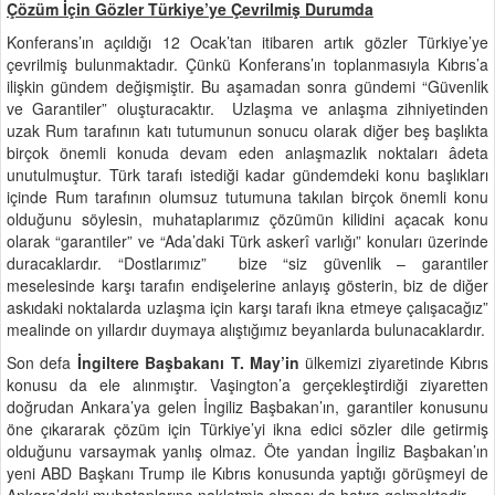
Çözüm İçin Gözler Türkiye’ye Çevrilmiş Durumda
Konferans’ın açıldığı 12 Ocak’tan itibaren artık gözler Türkiye’ye
çevrilmiş bulunmaktadır. Çünkü Konferans’ın toplanmasıyla Kıbrıs’a
ilişkin gündem değişmiştir. Bu aşamadan sonra gündemi “Güvenlik
ve Garantiler” oluşturacaktır. Uzlaşma ve anlaşma zihniyetinden
uzak Rum tarafının katı tutumunun sonucu olarak diğer beş başlıkta
birçok önemli konuda devam eden anlaşmazlık noktaları âdeta
unutulmuştur. Türk tarafı istediği kadar gündemdeki konu başlıkları
içinde Rum tarafının olumsuz tutumuna takılan birçok önemli konu
olduğunu söylesin, muhataplarımız çözümün kilidini açacak konu
olarak “garantiler” ve “Ada’daki Türk askerî varlığı” konuları üzerinde
duracaklardır. “Dostlarımız” bize “siz güvenlik – garantiler
meselesinde karşı tarafın endişelerine anlayış gösterin, biz de diğer
askıdaki noktalarda uzlaşma için karşı tarafı ikna etmeye çalışacağız”
mealinde on yıllardır duymaya alıştığımız beyanlarda bulunacaklardır.
Son defa
İngiltere Başbakanı T. May’in
ülkemizi ziyaretinde Kıbrıs
konusu da ele alınmıştır. Vaşington’a gerçekleştirdiği ziyaretten
doğrudan Ankara’ya gelen İngiliz Başbakan’ın, garantiler konusunu
öne çıkararak çözüm için Türkiye’yi ikna edici sözler dile getirmiş
olduğunu varsaymak yanlış olmaz. Öte yandan İngiliz Başbakan’ın
yeni ABD Başkanı Trump ile Kıbrıs konusunda yaptığı görüşmeyi de
Ankara’daki muhataplarına nakletmiş olması da hatıra gelmektedir.