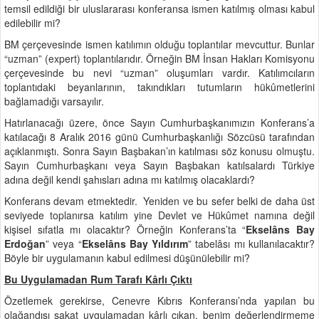
temsil edildiği bir uluslararası konferansa ismen katılmış olması kabul
edilebilir mi?
BM çerçevesinde ismen katılımın olduğu toplantılar mevcuttur. Bunlar
“uzman” (expert) toplantılarıdır. Örneğin BM İnsan Hakları Komisyonu
çerçevesinde bu nevi “uzman” oluşumları vardır. Katılımcıların
toplantıdaki beyanlarının, takındıkları tutumların hükûmetlerini
bağlamadığı varsayılır.
Hatırlanacağı üzere, önce Sayın Cumhurbaşkanımızın Konferans’a
katılacağı 8 Aralık 2016 günü Cumhurbaşkanlığı Sözcüsü tarafından
açıklanmıştı. Sonra Sayın Başbakan’ın katılması söz konusu olmuştu.
Sayın Cumhurbaşkanı veya Sayın Başbakan katılsalardı Türkiye
adına değil kendi şahısları adına mı katılmış olacaklardı?
Konferans devam etmektedir. Yeniden ve bu sefer belki de daha üst
seviyede toplanırsa katılım yine Devlet ve Hükûmet namına değil
kişisel sıfatla mı olacaktır? Örneğin Konferans’ta “
Ekselâns Bay
Erdoğan
” veya “
Ekselâns Bay Yıldırım
” tabelâsı mı kullanılacaktır?
Böyle bir uygulamanın kabul edilmesi düşünülebilir mi?
Bu Uygulamadan Rum Tarafı Kârlı Çıktı
Özetlemek gerekirse, Cenevre Kıbrıs Konferansı’nda yapılan bu
olağandışı sakat uygulamadan kârlı çıkan, benim değerlendirmeme