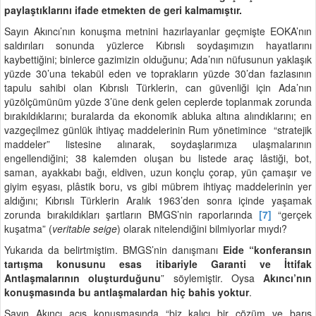
paylaştıklarını ifade etmekten de geri kalmamıştır.
Sayın Akıncı’nın konuşma metnini hazırlayanlar geçmişte EOKA’nın
saldırıları sonunda yüzlerce Kıbrıslı soydaşımızın hayatlarını
kaybettiğini; binlerce gazimizin olduğunu; Ada’nın nüfusunun yaklaşık
yüzde 30’una tekabül eden ve toprakların yüzde 30’dan fazlasının
tapulu sahibi olan Kıbrıslı Türklerin, can güvenliği için Ada’nın
yüzölçümünüm yüzde 3’üne denk gelen ceplerde toplanmak zorunda
bırakıldıklarını; buralarda da ekonomik abluka altına alındıklarını; en
vazgeçilmez günlük ihtiyaç maddelerinin Rum yönetimince “stratejik
maddeler” listesine alınarak, soydaşlarımıza ulaşmalarının
engellendiğini; 38 kalemden oluşan bu listede araç lâstiği, bot,
saman, ayakkabı bağı, eldiven, uzun konçlu çorap, yün çamaşır ve
giyim eşyası, plâstik boru, vs gibi mübrem ihtiyaç maddelerinin yer
aldığını; Kıbrıslı Türklerin Aralık 1963’den sonra içinde yaşamak
zorunda bırakıldıkları şartların BMGS’nin raporlarında
[7]
“gerçek
kuşatma” (
veritable seige
) olarak nitelendiğini bilmiyorlar mıydı?
Yukarıda da belirtmiştim. BMGS’nin danışmanı
Eide “konferansın
tartışma konusunu esas itibariyle Garanti ve İttifak
Antlaşmalarının oluşturduğunu
” söylemiştir. Oysa
Akıncı’nın
konuşmasında bu antlaşmalardan hiç bahis yoktur
.
Sayın Akıncı açış konuşmasında “biz kalıcı bir çözüm ve barış