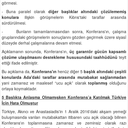
görmesi.
- Buna paralel olarak
diğer başlıklar altındaki çözülememiş
konulara
ilişkin görüşmelerin Kıbrıs'taki taraflar arasında
sürdürülmesi.
- Bunların tamamlanmasından sonra, Konferans'ın, çalışma
gruplarındaki görüşmelerin sonuçlarını gözden geçirmek üzere siyasî
düzeyde derhal çalışmalarına devam etmesi.
Açıklamanın sonunda, Konferans'ın,
üç garantör gücün kapsamlı
çözüme ulaşılmasını destekleme hususundaki taahhüdünü
teyit
ettiği ifade edilmiştir.
Bu açıklama da,
Konferans'ın
henüz diğer 5
başlık altındaki çeşitli
konularda Ada'daki taraflar arasında mutabakat sağlanmadan
yani zamansız ve maalesef “ucu açık” olarak
toplanmış
olduğunu
ortaya koymaktadır.
5 Başlıkta Anlaşma Olmamışken Konferans’a Katılmak Türkiye
İçin Hata Olmuştur
Türkiye, Akıncı ve Anastasiadis'in 1 Aralık 2016'daki akşam yemeği
buluşmasında varılan mutabakattan itibaren ucu açık olacağı bilinen
Konferans'ın toplanmasına zamansız ve zeminsiz olarak razı