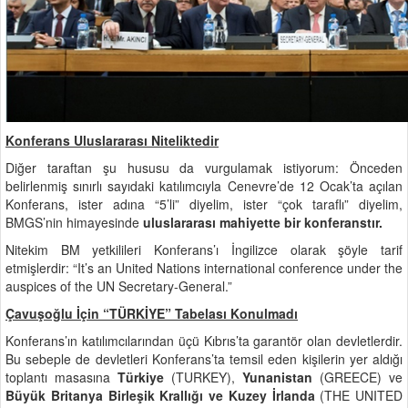
Konferans Uluslararası Niteliktedir
Diğer taraftan şu hususu da vurgulamak istiyorum: Önceden
belirlenmiş sınırlı sayıdaki katılımcıyla Cenevre’de 12 Ocak’ta açılan
Konferans, ister adına “5’li” diyelim, ister “çok taraflı” diyelim,
BMGS’nin himayesinde
uluslararası mahiyette bir konferanstır.
Nitekim BM yetkilileri Konferans’ı İngilizce olarak şöyle tarif
etmişlerdir: “It’s an United Nations international conference under the
auspices of the UN Secretary-General.”
Çavuşoğlu İçin “TÜRKİYE” Tabelası Konulmadı
Konferans’ın katılımcılarından üçü Kıbrıs’ta garantör olan devletlerdir.
Bu sebeple de devletleri Konferans’ta temsil eden kişilerin yer aldığı
toplantı masasına
Türkiye
(TURKEY),
Yunanistan
(GREECE) ve
Büyük Britanya Birleşik Krallığı ve Kuzey İrlanda
(THE UNITED