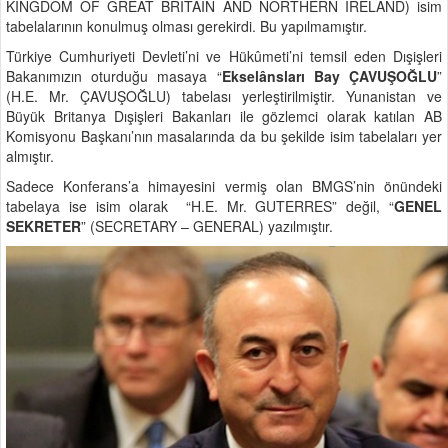
KINGDOM OF GREAT BRITAIN AND NORTHERN IRELAND) isim
tabelalarının konulmuş olması gerekirdi. Bu yapılmamıştır.
Türkiye Cumhuriyeti Devleti’ni ve Hükûmeti’ni temsil eden Dışişleri
Bakanımızın oturduğu masaya “
Ekselânsları Bay ÇAVUŞOĞLU
”
(H.E. Mr. ÇAVUŞOĞLU) tabelası yerleştirilmiştir. Yunanistan ve
Büyük Britanya Dışişleri Bakanları ile gözlemci olarak katılan AB
Komisyonu Başkanı’nın masalarında da bu şekilde isim tabelaları yer
almıştır.
Sadece Konferans’a himayesini vermiş olan BMGS’nin önündeki
tabelaya ise isim olarak “H.E. Mr. GUTERRES” değil, “
GENEL
SEKRETER
” (SECRETARY – GENERAL) yazılmıştır.