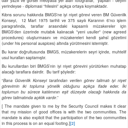
dair yazılı ve görsel medyada yer alan fotoğraflar, yapılan - deyim
yerindeyse - diplomasi “hilesini” açıkça ortaya koymaktadır.
Kıbrıs sorunu hakkında BMGS'ne iyi niyet görevi veren BM Güvenlik
Konseyi, 12 Mart 1975 tarihli ve 375 sayılı Kararının 6'ncı işlem
paragrafında, taraflar arasındaki kapsamlı müzakereler için
BMGS'den üzerinde mutabık kalınacak "yeni usuller" (new agreed
procedures) oluşturmasını ve müzakereleri kendi şahsî gözetimi
(under his personal auspices) altında yürütmesini istemiştir.
Bu karar doğrultusunda BMGS, müzakerelerin seyri içinde, muhtelif
usul kuralları saptamıştır.
Bu kurullardan biri BMGS’nin iyi niyet görevini yürütürken muhatap
alacağı taraflara dairdir. Bu tarif şöyledir:
“
Bana Güvenlik Konseyi tarafından verilen görev talimatı iyi niyet
görevimin iki topluma yönelik olduğunu açıkça ifade eder. İki
toplumun bu sürece katılımının eşit düzeyde olacağı hakkında da
görev talimatında açıklık vardır
.”
[ The mandate given to me by the Security Council makes it clear
that my mission of good offices is with the two communities. The
mandate is also explicit that the participation of the two communities
in this process is on an equal footing.]
[2]