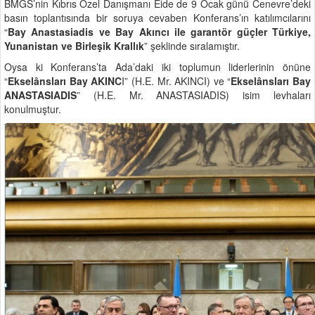
BMGS’nin Kıbrıs Özel Danışmanı Eide de 9 Ocak günü Cenevre’deki
basın toplantısında bir soruya cevaben Konferans’ın katılımcılarını
“
Bay Anastasiadis ve Bay Akıncı ile garantör güçler Türkiye,
Yunanistan ve Birleşik Krallık
” şeklinde sıralamıştır.
Oysa ki Konferans’ta Ada’daki iki toplumun liderlerinin önüne
“
Ekselânsları Bay AKINC
I” (H.E. Mr. AKINCI) ve “
Ekselânsları Bay
ANASTASIADIS
” (H.E. Mr. ANASTASIADIS) isim levhaları
konulmuştur.