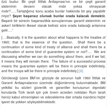
özü budur. Bir çeşit İttifak Antlaşması’nın ve bir çeşit garanti
sisteminin devamı olacak mıdır yoksa olmayacak
mıdır?......Tartıştığımız konu acaba bunlar hakkında bir şey yapabilir
miyiz?
Şayet başarısız olursak bunlar orada kalacak demektir.
Başarılı bir sürecin başarısızlıkla sonuçlanması garanti sisteminin ve
askerî birliklerin ilkesel olarak belirsiz süre orada kalacağı anlamına
gelir….”
[….Basically, it is the question about what happens to the treaties of
1960; that is the essence of the question. Shall there be a
continuation of some kind of treaty of alliance and shall there be a
continuation of some kind of guarantee system or not?.... We are
discussing whether we can do something about them, and if we fail,
it means they will remain there. The failure of a successful process
means the guarantee system will be there in principle indefinitely,
and the troops will be there in principle indefinitely.]
[6]
Görüleceği üzere BM’nin gözüyle de sorunun halli 1960 İttifak ve
Garanti Antlaşmalarının üzerinde düğümlenmiş bulunmaktadır. BM
yetkilisi bu sözleri güvenlik ve garantiler konusunun dışındaki
konularda Türk tarafı için çok önem arzeden noktaları Rum tarafı
henüz kabul etmemişken ve edeceklerine dair ortada inandırıcı hiçbir
işaret de yokken söyleyebilmektedir.