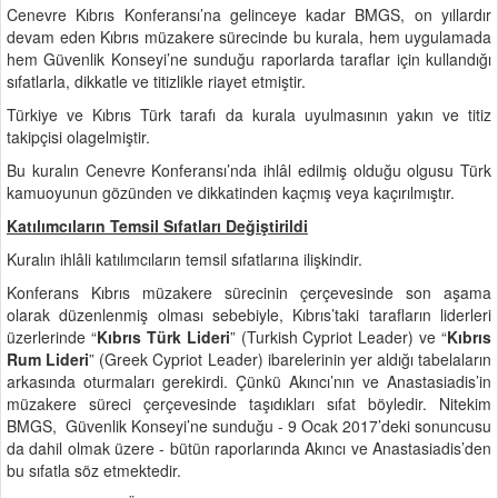
Cenevre Kıbrıs Konferansı’na gelinceye kadar BMGS, on yıllardır
devam eden Kıbrıs müzakere sürecinde bu kurala, hem uygulamada
hem Güvenlik Konseyi’ne sunduğu raporlarda taraflar için kullandığı
sıfatlarla, dikkatle ve titizlikle riayet etmiştir.
Türkiye ve Kıbrıs Türk tarafı da kurala uyulmasının yakın ve titiz
takipçisi olagelmiştir.
Bu kuralın Cenevre Konferansı’nda ihlâl edilmiş olduğu olgusu Türk
kamuoyunun gözünden ve dikkatinden kaçmış veya kaçırılmıştır.
Katılımcıların Temsil Sıfatları Değiştirildi
Kuralın ihlâli katılımcıların temsil sıfatlarına ilişkindir.
Konferans Kıbrıs müzakere sürecinin çerçevesinde son aşama
olarak düzenlenmiş olması sebebiyle, Kıbrıs’taki tarafların liderleri
üzerlerinde “
Kıbrıs Türk Lideri
” (Turkish Cypriot Leader) ve “
Kıbrıs
Rum Lideri
” (Greek Cypriot Leader) ibarelerinin yer aldığı tabelaların
arkasında oturmaları gerekirdi. Çünkü Akıncı’nın ve Anastasiadis’in
müzakere süreci çerçevesinde taşıdıkları sıfat böyledir. Nitekim
BMGS, Güvenlik Konseyi’ne sunduğu - 9 Ocak 2017’deki sonuncusu
da dahil olmak üzere - bütün raporlarında Akıncı ve Anastasiadis’den
bu sıfatla söz etmektedir.