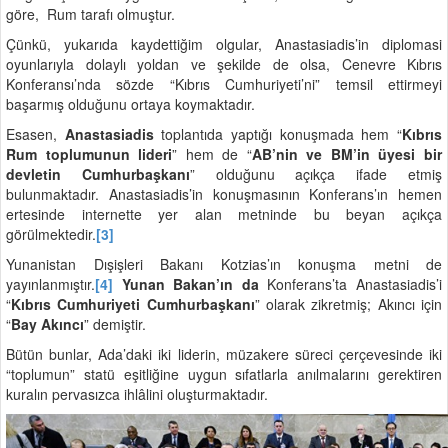
göre, Rum tarafı olmuştur.
Çünkü, yukarıda kaydettiğim olgular, Anastasiadis’in diplomasi
oyunlarıyla dolaylı yoldan ve şekilde de olsa, Cenevre Kıbrıs
Konferansı’nda sözde “Kıbrıs Cumhuriyeti’ni” temsil ettirmeyi
başarmış olduğunu ortaya koymaktadır.
Esasen,
Anastasiadis
toplantıda yaptığı konuşmada hem “
Kıbrıs
Rum toplumunun lideri
” hem de “
AB’nin ve BM’in üyesi bir
devletin Cumhurbaşkanı
” olduğunu açıkça ifade etmiş
bulunmaktadır. Anastasiadis’in konuşmasının Konferans’ın hemen
ertesinde internette yer alan metninde bu beyan açıkça
görülmektedir.
[3]
Yunanistan Dışişleri Bakanı Kotzias’ın konuşma metni de
yayınlanmıştır.
[4]
Yunan Bakan’ın da
Konferans’ta Anastasiadis’i
“
Kıbrıs Cumhuriyeti Cumhurbaşkanı
” olarak zikretmiş; Akıncı için
“
Bay Akıncı
” demiştir.
Bütün bunlar, Ada’daki iki liderin, müzakere süreci çerçevesinde iki
“toplumun” statü eşitliğine uygun sıfatlarla anılmalarını gerektiren
kuralın pervasızca ihlâlini oluşturmaktadır.