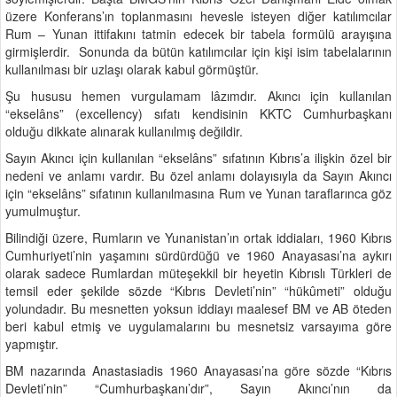
üzere Konferans’ın toplanmasını hevesle isteyen diğer katılımcılar
Rum – Yunan ittifakını tatmin edecek bir tabela formülü arayışına
girmişlerdir. Sonunda da bütün katılımcılar için kişi isim tabelalarının
kullanılması bir uzlaşı olarak kabul görmüştür.
Şu hususu hemen vurgulamam lâzımdır. Akıncı için kullanılan
“ekselâns” (excellency) sıfatı kendisinin KKTC Cumhurbaşkanı
olduğu dikkate alınarak kullanılmış değildir.
Sayın Akıncı için kullanılan “ekselâns” sıfatının Kıbrıs’a ilişkin özel bir
nedeni ve anlamı vardır. Bu özel anlamı dolayısıyla da Sayın Akıncı
için “ekselâns” sıfatının kullanılmasına Rum ve Yunan taraflarınca göz
yumulmuştur.
Bilindiği üzere, Rumların ve Yunanistan’ın ortak iddiaları, 1960 Kıbrıs
Cumhuriyeti’nin yaşamını sürdürdüğü ve 1960 Anayasası’na aykırı
olarak sadece Rumlardan müteşekkil bir heyetin Kıbrıslı Türkleri de
temsil eder şekilde sözde “Kıbrıs Devleti’nin” “hükûmeti” olduğu
yolundadır. Bu mesnetten yoksun iddiayı maalesef BM ve AB öteden
beri kabul etmiş ve uygulamalarını bu mesnetsiz varsayıma göre
yapmıştır.
BM nazarında Anastasiadis 1960 Anayasası’na göre sözde “Kıbrıs
Devleti’nin” “Cumhurbaşkanı’dır”, Sayın Akıncı’nın da