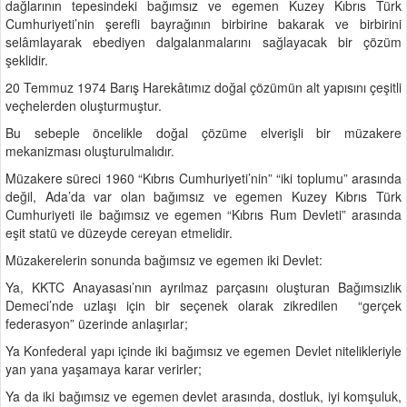
dağlarının tepesindeki bağımsız ve egemen Kuzey Kıbrıs Türk
Cumhuriyeti’nin şerefli bayrağının birbirine bakarak ve birbirini
selâmlayarak ebediyen dalgalanmalarını sağlayacak bir çözüm
şeklidir.
20 Temmuz 1974 Barış Harekâtımız doğal çözümün alt yapısını çeşitli
veçhelerden oluşturmuştur.
Bu sebeple öncelikle doğal çözüme elverişli bir müzakere
mekanizması oluşturulmalıdır.
Müzakere süreci 1960 “Kıbrıs Cumhuriyeti’nin” “iki toplumu” arasında
değil, Ada’da var olan bağımsız ve egemen Kuzey Kıbrıs Türk
Cumhuriyeti ile bağımsız ve egemen “Kıbrıs Rum Devleti” arasında
eşit statü ve düzeyde cereyan etmelidir.
Müzakerelerin sonunda bağımsız ve egemen iki Devlet:
Ya, KKTC Anayasası’nın ayrılmaz parçasını oluşturan Bağımsızlık
Demeci’nde uzlaşı için bir seçenek olarak zikredilen “gerçek
federasyon” üzerinde anlaşırlar;
Ya Konfederal yapı içinde iki bağımsız ve egemen Devlet nitelikleriyle
yan yana yaşamaya karar verirler;
Ya da iki bağımsız ve egemen devlet arasında, dostluk, iyi komşuluk,