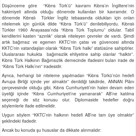
Düşünceme göre “Kıbrıs Türk’ü” kavramı Kıbrıs’ın İngiltere’nin
hakimiyeti altında olduğu dönemde kullanılan bir kavramdır. O
dönemde Kıbrıslı Türkler İngiliz tebaasında oldukları için onları
nitelemek için günlük dilde “Kıbrıs Türk’ü” denilebiliyordu. Kıbrıslı
Türkler 1960 Anayasası’nda “Kıbrıs Türk Toplumu” oldular. Tabiî
kendilerini kasten “azınlık” olarak niteleyen çevreler de vardı. Şimdi
artık bağımsız ve egemen KKTC’nin çatısı ve güvencesi altında
KKTC’nin vatandaşları olarak “Kıbrıs Türk halkı” statüsüne sahiptirler.
Uluslararası hukukta bağımsızlık ehliyetine sahip olanlar “halktır”.
Kıbrıs Türk Halkının Bağımsızlık demecinde ifadesini bulan irade de
“Kıbrıs Türk Halkı’nın” iradesidir.
Ayrıca, herhangi bir niteleme yapılmadan “Kıbrıs Türkü’nün hedefi
Avrupa Birliği içinde yer almaktır” denildiği takdirde, ANNAN Plânı
çerçevesinde olduğu gibi, Kıbrıs Cumhuriyeti’nin halen devam eden
üyeliği içinde “Kıbrıs Cumhuriyeti’ne yamanarak” AB’ne katılma
seçeneği de söz konusu olur. Diplomaside hedefler doğru
söylemlerle ifade edilmelidir.
Uygun söylem “KKTC’nin halkının hedefi AB’ne tam üye olmaktır”
şeklindeki ifadedir.
Ancak bu konuda şu hususlar da dikkate alınmalıdır: