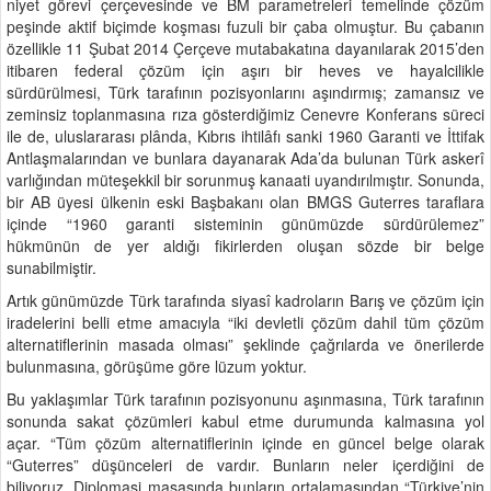
niyet görevi çerçevesinde ve BM parametreleri temelinde çözüm
peşinde aktif biçimde koşması fuzuli bir çaba olmuştur. Bu çabanın
özellikle 11 Şubat 2014 Çerçeve mutabakatına dayanılarak 2015’den
itibaren federal çözüm için aşırı bir heves ve hayalcilikle
sürdürülmesi, Türk tarafının pozisyonlarını aşındırmış; zamansız ve
zeminsiz toplanmasına rıza gösterdiğimiz Cenevre Konferans süreci
ile de, uluslararası plânda, Kıbrıs ihtilâfı sanki 1960 Garanti ve İttifak
Antlaşmalarından ve bunlara dayanarak Ada’da bulunan Türk askerî
varlığından müteşekkil bir sorunmuş kanaati uyandırılmıştır. Sonunda,
bir AB üyesi ülkenin eski Başbakanı olan BMGS Guterres taraflara
içinde “1960 garanti sisteminin günümüzde sürdürülemez”
hükmünün de yer aldığı fikirlerden oluşan sözde bir belge
sunabilmiştir.
Artık günümüzde Türk tarafında siyasî kadroların Barış ve çözüm için
iradelerini belli etme amacıyla “iki devletli çözüm dahil tüm çözüm
alternatiflerinin masada olması” şeklinde çağrılarda ve önerilerde
bulunmasına, görüşüme göre lüzum yoktur.
Bu yaklaşımlar Türk tarafının pozisyonunu aşınmasına, Türk tarafının
sonunda sakat çözümleri kabul etme durumunda kalmasına yol
açar. “Tüm çözüm alternatiflerinin içinde en güncel belge olarak
“Guterres” düşünceleri de vardır. Bunların neler içerdiğini de
biliyoruz. Diplomasi masasında bunların ortalamasından “Türkiye’nin