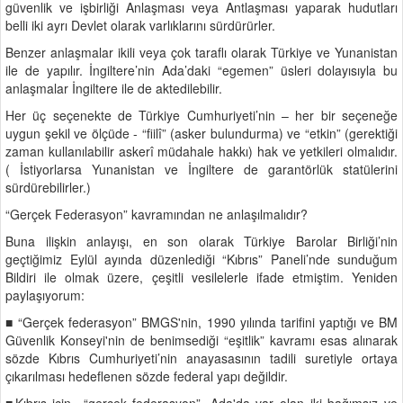
güvenlik ve işbirliği Anlaşması veya Antlaşması yaparak hudutları
belli iki ayrı Devlet olarak varlıklarını sürdürürler.
Benzer anlaşmalar ikili veya çok taraflı olarak Türkiye ve Yunanistan
ile de yapılır. İngiltere’nin Ada’daki “egemen” üsleri dolayısıyla bu
anlaşmalar İngiltere ile de aktedilebilir.
Her üç seçenekte de Türkiye Cumhuriyeti’nin – her bir seçeneğe
uygun şekil ve ölçüde - “fiilî” (asker bulundurma) ve “etkin” (gerektiği
zaman kullanılabilir askerî müdahale hakkı) hak ve yetkileri olmalıdır.
( İstiyorlarsa Yunanistan ve İngiltere de garantörlük statülerini
sürdürebilirler.)
“Gerçek Federasyon” kavramından ne anlaşılmalıdır?
Buna ilişkin anlayışı, en son olarak Türkiye Barolar Birliği’nin
geçtiğimiz Eylül ayında düzenlediği “Kıbrıs” Paneli’nde sunduğum
Bildiri ile olmak üzere, çeşitli vesilelerle ifade etmiştim. Yeniden
paylaşıyorum:
■ “Gerçek federasyon” BMGS'nin, 1990 yılında tarifini yaptığı ve BM
Güvenlik Konseyi'nin de benimsediği “eşitlik” kavramı esas alınarak
sözde Kıbrıs Cumhuriyeti’nin anayasasının tadili suretiyle ortaya
çıkarılması hedeflenen sözde federal yapı değildir.
■Kıbrıs için “gerçek federasyon”, Ada'da var olan iki bağımsız ve