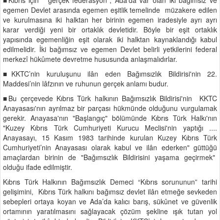
egemen Devlet arasında egemen eşitlik temelinde müzakere edilen
ve kurulmasına iki halktan her birinin egemen iradesiyle ayrı ayrı
karar verdiği yeni bir ortaklık devletidir. Böyle bir eşit ortaklık
yapısında egemenliğin eşit olarak iki halktan kaynaklandığı kabul
edilmelidir. İki bağımsız ve egemen Devlet belirli yetkilerini federal
merkezî hükûmete devretme hususunda anlaşmalıdırlar.
■KKTC’nin kuruluşunu ilân eden Bağımsızlık Bildirisi'nin 22.
Maddesi’nin lâfzının ve ruhunun gerçek anlamı budur.
■Bu çerçevede Kıbrıs Türk halkının Bağımsızlık Bildirisi'nin KKTC
Anayasası'nın ayrılmaz bir parçası hükmünde olduğunu vurgulamak
gerekir. Anayasa'nın "Başlangıç" bölümünde Kıbrıs Türk Halkı'nın
"Kuzey Kıbrıs Türk Cumhuriyeti Kurucu Meclisi'nin yaptığı ....
Anayasayı, 15 Kasım 1983 tarihinde kurulan Kuzey Kıbrıs Türk
Cumhuriyeti’nin Anayasası olarak kabul ve ilân ederken" güttüğü
amaçlardan birinin de "Bağımsızlık Bildirisini yaşama geçirmek"
olduğu ifade edilmiştir.
Kıbrıs Türk Halkının Bağımsızlık Demeci “Kıbrıs sorununun” tarihi
gelişimini, Kıbrıs Türk halkını bağımsız devlet ilân etmeğe sevkeden
sebepleri ortaya koyan ve Ada’da kalıcı barış, sükûnet ve güvenlik
ortamının yaratılmasını sağlayacak çözüm şekline ışık tutan yol