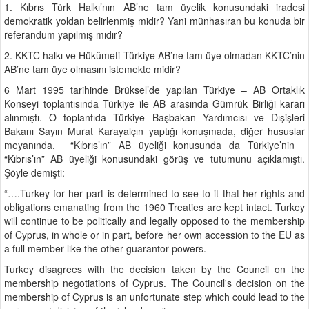
1. Kıbrıs Türk Halkı’nın AB’ne tam üyelik konusundaki iradesi
demokratik yoldan belirlenmiş midir? Yani münhasıran bu konuda bir
referandum yapılmış mıdır?
2. KKTC halkı ve Hükûmeti Türkiye AB’ne tam üye olmadan KKTC’nin
AB’ne tam üye olmasını istemekte midir?
6 Mart 1995 tarihinde Brüksel’de yapılan Türkiye – AB Ortaklık
Konseyi toplantısında Türkiye ile AB arasında Gümrük Birliği kararı
alınmıştı. O toplantıda Türkiye Başbakan Yardımcısı ve Dışişleri
Bakanı Sayın Murat Karayalçın yaptığı konuşmada, diğer hususlar
meyanında, “Kıbrıs’ın” AB üyeliği konusunda da Türkiye’nin
“Kıbrıs’ın” AB üyeliği konusundaki görüş ve tutumunu açıklamıştı.
Şöyle demişti:
“….Turkey for her part is determined to see to it that her rights and
obligations emanating from the 1960 Treaties are kept intact. Turkey
will continue to be politically and legally opposed to the membership
of Cyprus, in whole or in part, before her own accession to the EU as
a full member like the other guarantor powers.
Turkey disagrees with the decision taken by the Council on the
membership negotiations of Cyprus. The Council's decision on the
membership of Cyprus is an unfortunate step which could lead to the