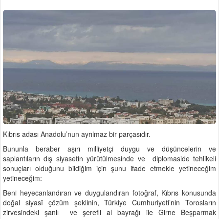
Kıbrıs adası Anadolu’nun ayrılmaz bir parçasıdır.
Bununla beraber aşırı milliyetçi duygu ve düşüncelerin ve
saplantıların dış siyasetin yürütülmesinde ve diplomaside tehlikeli
sonuçları olduğunu bildiğim için şunu ifade etmekle yetineceğim
yetineceğim:
Beni heyecanlandıran ve duygulandıran fotoğraf, Kıbrıs konusunda
doğal siyasî çözüm şeklinin, Türkiye Cumhuriyeti’nin Torosların
zirvesindeki şanlı ve şerefli al bayrağı ile Girne Beşparmak