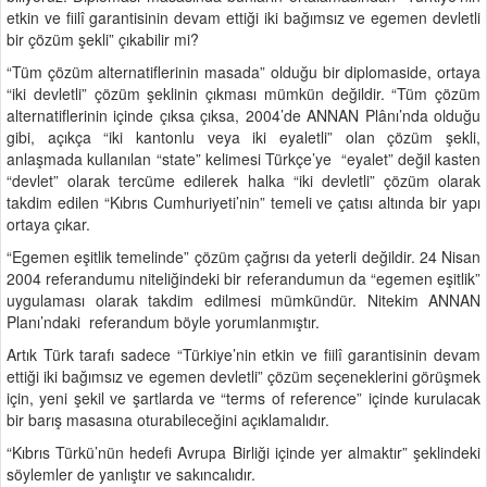
etkin ve fiilî garantisinin devam ettiği iki bağımsız ve egemen devletli
bir çözüm şekli” çıkabilir mi?
“Tüm çözüm alternatiflerinin masada” olduğu bir diplomaside, ortaya
“iki devletli” çözüm şeklinin çıkması mümkün değildir. “Tüm çözüm
alternatiflerinin içinde çıksa çıksa, 2004’de ANNAN Plânı’nda olduğu
gibi, açıkça “iki kantonlu veya iki eyaletli” olan çözüm şekli,
anlaşmada kullanılan “state” kelimesi Türkçe’ye “eyalet” değil kasten
“devlet” olarak tercüme edilerek halka “iki devletli” çözüm olarak
takdim edilen “Kıbrıs Cumhuriyeti’nin” temeli ve çatısı altında bir yapı
ortaya çıkar.
“Egemen eşitlik temelinde” çözüm çağrısı da yeterli değildir. 24 Nisan
2004 referandumu niteliğindeki bir referandumun da “egemen eşitlik”
uygulaması olarak takdim edilmesi mümkündür. Nitekim ANNAN
Planı’ndaki referandum böyle yorumlanmıştır.
Artık Türk tarafı sadece “Türkiye’nin etkin ve fiilî garantisinin devam
ettiği iki bağımsız ve egemen devletli” çözüm seçeneklerini görüşmek
için, yeni şekil ve şartlarda ve “terms of reference” içinde kurulacak
bir barış masasına oturabileceğini açıklamalıdır.
“Kıbrıs Türkü’nün hedefi Avrupa Birliği içinde yer almaktır” şeklindeki
söylemler de yanlıştır ve sakıncalıdır.