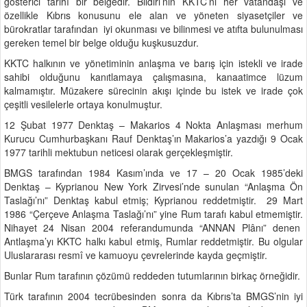
gösterici tarihî bir belgedir. Bildiri’nin KKTC’ni her vatandaşı ve
özellikle Kıbrıs konusunu ele alan ve yöneten siyasetçiler ve
bürokratlar tarafından iyi okunması ve bilinmesi ve atıfta bulunulması
gereken temel bir belge olduğu kuşkusuzdur.
KKTC halkının ve yönetiminin anlaşma ve barış için istekli ve irade
sahibi olduğunu kanıtlamaya çalışmasına, kanaatimce lüzum
kalmamıştır. Müzakere sürecinin akışı içinde bu istek ve irade çok
çeşitli vesilelerle ortaya konulmuştur.
12 Şubat 1977 Denktaş – Makarios 4 Nokta Anlaşması merhum
Kurucu Cumhurbaşkanı Rauf Denktaş’ın Makarios’a yazdığı 9 Ocak
1977 tarihli mektubun neticesi olarak gerçekleşmiştir.
BMGS tarafından 1984 Kasım’ında ve 17 – 20 Ocak 1985’deki
Denktaş – Kyprianou New York Zirvesi’nde sunulan “Anlaşma Ön
Taslağı’nı” Denktaş kabul etmiş; Kyprianou reddetmiştir. 29 Mart
1986 “Çerçeve Anlaşma Taslağı’nı” yine Rum tarafı kabul etmemiştir.
Nihayet 24 Nisan 2004 referandumunda “ANNAN Plânı” denen
Antlaşma’yı KKTC halkı kabul etmiş, Rumlar reddetmiştir. Bu olgular
Uluslararası resmî ve kamuoyu çevrelerinde kayda geçmiştir.
Bunlar Rum tarafının çözümü reddeden tutumlarının birkaç örneğidir.
Türk tarafının 2004 tecrübesinden sonra da Kıbrıs’ta BMGS’nin iyi