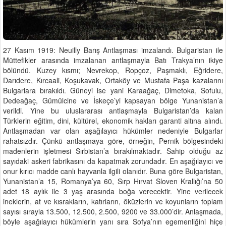
27 Kasım 1919: Neuilly Barış Antlaşması imzalandı. Bulgaristan ile
Müttefikler arasında imzalanan antlaşmayla Batı Trakya’nın ikiye
bölündü. Kuzey kısmı; Nevrekop, Ropçoz, Paşmaklı, Eğridere,
Darıdere, Kırcaali, Koşukavak, Ortaköy ve Mustafa Paşa kazalarını
Bulgarlara bırakıldı. Güneyi ise yani Karaağaç, Dimetoka, Sofulu,
Dedeağaç, Gümülcine ve İskeçe’yi kapsayan bölge Yunanistan’a
verildi. Yine bu uluslararası antlaşmayla Bulgaristan’da kalan
Türklerin eğitim, dini, kültürel, ekonomik hakları garanti altına alındı.
Antlaşmadan var olan aşağılayıcı hükümler nedeniyle Bulgarlar
rahatsızdır. Çünkü antlaşmaya göre, örneğin, Pernik bölgesindeki
madenlerin işletmesi Sırbistan’a bırakılmaktadır. Sahip olduğu az
sayıdaki askeri fabrikasını da kapatmak zorundadır. En aşağılayıcı ve
onur kırıcı madde canlı hayvanla ilgili olanıdır. Buna göre Bulgaristan,
Yunanistan’a 15, Romanya’ya 60, Sırp Hırvat Sloven Krallığı’na 50
adet 18 aylık ile 3 yaş arasında boğa verecektir. Yine verilecek
ineklerin, at ve kısrakların, katırların, öküzlerin ve koyunların toplam
sayısı sırayla 13.500, 12.500, 2.500, 9200 ve 33.000’dir. Anlaşmada,
böyle aşağılayıcı hükümlerin yanı sıra Sofya’nın egemenliğini hiçe