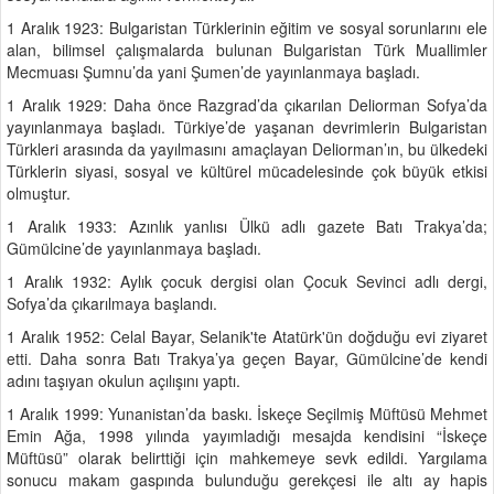
1 Aralık 1923: Bulgaristan Türklerinin eğitim ve sosyal sorunlarını ele
alan, bilimsel çalışmalarda bulunan Bulgaristan Türk Muallimler
Mecmuası Şumnu’da yani Şumen’de yayınlanmaya başladı.
1 Aralık 1929: Daha önce Razgrad’da çıkarılan Deliorman Sofya’da
yayınlanmaya başladı. Türkiye’de yaşanan devrimlerin Bulgaristan
Türkleri arasında da yayılmasını amaçlayan Deliorman’ın, bu ülkedeki
Türklerin siyasi, sosyal ve kültürel mücadelesinde çok büyük etkisi
olmuştur.
1 Aralık 1933: Azınlık yanlısı Ülkü adlı gazete Batı Trakya’da;
Gümülcine’de yayınlanmaya başladı.
1 Aralık 1932: Aylık çocuk dergisi olan Çocuk Sevinci adlı dergi,
Sofya’da çıkarılmaya başlandı.
1 Aralık 1952: Celal Bayar, Selanik'te Atatürk'ün doğduğu evi ziyaret
etti. Daha sonra Batı Trakya’ya geçen Bayar, Gümülcine’de kendi
adını taşıyan okulun açılışını yaptı.
1 Aralık 1999: Yunanistan’da baskı. İskeçe Seçilmiş Müftüsü Mehmet
Emin Ağa, 1998 yılında yayımladığı mesajda kendisini “İskeçe
Müftüsü” olarak belirttiği için mahkemeye sevk edildi. Yargılama
sonucu makam gaspında bulunduğu gerekçesi ile altı ay hapis