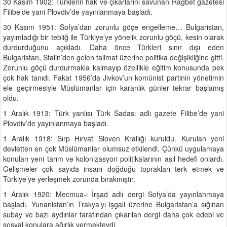
30 Kasım 1902: Türklerin hak ve çıkarlarını savunan Rağbet gazetesi
Filibe’de yani Plovdiv’de yayınlanmaya başladı.
30 Kasım 1951: Sofya’dan zorunlu göçe engelleme… Bulgaristan,
yayımladığı bir tebliğ ile Türkiye’ye yönelik zorunlu göçü, kesin olarak
durdurduğunu açıkladı. Daha önce Türkleri sınır dışı eden
Bulgaristan, Stalin’den gelen talimat üzerine politika değişikliğine gitti.
Zorunlu göçü durdurmakla kalmayıp özellikle eğitim konusunda pek
çok hak tanıdı. Fakat 1956’da Jivkov’un komünist partinin yönetimin
ele geçirmesiyle Müslümanlar için karanlık günler tekrar başlamış
oldu.
1 Aralık 1913: Türk yanlısı Türk Sadası adlı gazete Filibe’de yani
Plovdiv’de yayınlanmaya başladı.
1 Aralık 1918: Sırp Hırvat Sloven Krallığı kuruldu. Kurulan yeni
devletten en çok Müslümanlar olumsuz etkilendi. Çünkü uygulamaya
konulan yeni tarım ve kolonizasyon politikalarının asıl hedefi onlardı.
Gelişmeler çok sayıda insanı doğduğu toprakları terk etmek ve
Türkiye’ye yerleşmek zorunda bırakmıştır.
1 Aralık 1920: Mecmua-ı İrşad adlı dergi Sofya’da yayınlanmaya
başladı. Yunanistan’ın Trakya’yı işgali üzerine Bulgaristan’a sığınan
subay ve bazı aydınlar tarafından çıkarılan dergi daha çok edebi ve
sosyal konulara ağırlık vermekteydi.