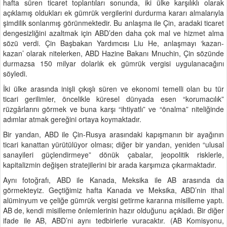
hafta süren ticaret toplantıları sonunda, iki ülke karşılıklı olarak
açıklamış oldukları ek gümrük vergilerini durdurma kararı almalarıyla
şimdilik sonlanmış görünmektedir. Bu anlaşma ile Çin, aradaki ticaret
dengesizliğini azaltmak için ABD’den daha çok mal ve hizmet alma
sözü verdi. Çin Başbakan Yardımcısı Liu He, anlaşmayı ‘kazan-
kazan’ olarak nitelerken, ABD Hazine Bakanı Mnuchin, Çin sözünde
durmazsa 150 milyar dolarlık ek gümrük vergisi uygulanacağını
söyledi.
İki ülke arasında inişli çıkışlı süren ve ekonomi temelli olan bu tür
ticari gerilimler, öncelikle küresel dünyada esen “korumacılık”
rüzgârlarını görmek ve buna karşı “ihtiyatlı” ve “önalma” niteliğinde
adımlar atmak gereğini ortaya koymaktadır.
Bir yandan, ABD ile Çin-Rusya arasındaki kapışmanın bir ayağının
ticari kanattan yürütülüyor olması; diğer bir yandan, yeniden “ulusal
sanayileri güçlendirmeye” dönük çabalar, jeopolitik risklerle,
kapitalizmin değişen stratejilerini bir arada karşımıza çıkarmaktadır.
Aynı fotoğrafı, ABD ile Kanada, Meksika ile AB arasında da
görmekteyiz. Geçtiğimiz hafta Kanada ve Meksika, ABD’nin ithal
alüminyum ve çeliğe gümrük vergisi getirme kararına misilleme yaptı.
AB de, kendi misilleme önlemlerinin hazır olduğunu açıkladı. Bir diğer
ifade ile AB, ABD’ni aynı tedbirlerle vuracaktır. (AB Komisyonu,