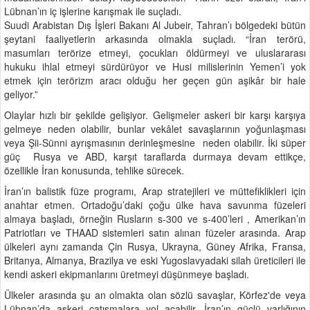
Lübnan’ın iç işlerine karışmak ile suçladı.
Suudi Arabistan Dış İşleri Bakanı Al Jubeir, Tahran’ı bölgedeki bütün
şeytani faaliyetlerin arkasında olmakla suçladı. “İran terörü,
masumları terörize etmeyi, çocukları öldürmeyi ve uluslararası
hukuku ihlal etmeyi sürdürüyor ve Husi milislerinin Yemen’i yok
etmek için terörizm aracı olduğu her geçen gün aşikâr bir hale
geliyor.”
Olaylar hızlı bir şekilde gelişiyor. Gelişmeler askeri bir karşı karşıya
gelmeye neden olabilir, bunlar vekâlet savaşlarının yoğunlaşması
veya Şii-Sünni ayrışmasının derinleşmesine neden olabilir. İki süper
güç Rusya ve ABD, karşıt taraflarda durmaya devam ettikçe,
özellikle İran konusunda, tehlike sürecek.
İran’ın balistik füze programı, Arap stratejileri ve müttefiklikleri için
anahtar etmen. Ortadoğu’daki çoğu ülke hava savunma füzeleri
almaya başladı, örneğin Rusların s-300 ve s-400’leri , Amerikan’ın
Patriotları ve THAAD sistemleri satın alınan füzeler arasında. Arap
ülkeleri aynı zamanda Çin Rusya, Ukrayna, Güney Afrika, Fransa,
Britanya, Almanya, Brazilya ve eski Yugoslavyadaki silah üreticileri ile
kendi askeri ekipmanlarını üretmeyi düşünmeye başladı.
Ülkeler arasında şu an olmakta olan sözlü savaşlar, Körfez'de veya
Lübnan’da askeri çatışmalara yol açabilir, İran’ın güçlü varlığının