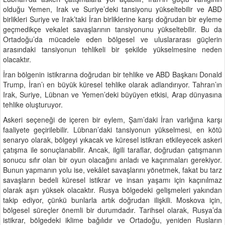
olduğu Yemen, Irak ve Suriye’deki tansiyonu yükseltebilir ve ABD
birlikleri Suriye ve Irak’taki İran birliklerine karşı doğrudan bir eyleme
geçmedikçe vekalet savaşlarının tansiyonunu yükseltebilir. Bu da
Ortadoğu’da mücadele eden bölgesel ve uluslararası güçlerin
arasındaki tansiyonun tehlikeli bir şekilde yükselmesine neden
olacaktır.
İran bölgenin istikrarına doğrudan bir tehlike ve ABD Başkanı Donald
Trump, İran’ı en büyük küresel tehlike olarak adlandırıyor. Tahran’ın
Irak, Suriye, Lübnan ve Yemen’deki büyüyen etkisi, Arap dünyasına
tehlike oluşturuyor.
Askeri seçeneği de içeren bir eylem, Şam’daki İran varlığına karşı
faaliyete geçirilebilir. Lübnan’daki tansiyonun yükselmesi, en kötü
senaryo olarak, bölgeyi yıkacak ve küresel istikrarı etkileyecek askeri
çatışma ile sonuçlanabilir. Ancak, ilgili taraflar, doğrudan çatışmanın
sonucu sıfır olan bir oyun olacağını anladı ve kaçınmaları gerekiyor.
Bunun yapmanın yolu ise, vekâlet savaşlarını yönetmek, fakat bu tarz
savaşların bedeli küresel istikrar ve insan yaşamı için kaçınılmaz
olarak aşırı yüksek olacaktır. Rusya bölgedeki gelişmeleri yakından
takip ediyor, çünkü bunlarla artık doğrudan ilişkili. Moskova için,
bölgesel süreçler önemli bir durumdadır. Tarihsel olarak, Rusya’da
istikrar, bölgedeki iklime bağılıdır ve Ortadoğu, yeniden Rusların