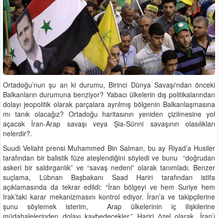
Ortadoğu’nun şu an ki durumu, Birinci Dünya Savaşı'ndan önceki
Balkanların durumuna benziyor? Yabacı ülkelerin dış politikalarından
dolayı jeopolitik olarak parçalara ayrılmış bölgenin Balkanlaşmasına
mı tanık olacağız? Ortadoğu haritasının yeniden çizilmesine yol
açacak İran-Arap savaşı veya Şia-Sünni savaşının olasılıkları
nelerdir?.
Suudi Veliaht prensi Muhammed Bin Salman, bu ay Riyad’a Husiler
tarafından bir balistik füze ateşlendiğini söyledi ve bunu “doğrudan
askeri bir saldırganlık” ve “savaş nedeni” olarak tanımladı. Benzer
suçlama, Lübnan Başbakanı Saad Hariri tarafından istifa
açıklamasında da tekrar edildi: “İran bölgeyi ve hem Suriye hem
Irak’taki karar mekanizmasını kontrol ediyor. İran’a ve takipçilerine
şunu söylemek isterim, Arap ülkelerinin iç ilişkilerine
müdahalelerinden dolayı kaybedecekler.” Hariri özel olarak, İran’ı