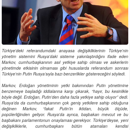
Türkiye'deki referandumdaki anayasa değişikliklerinin Türkiye'nin
yönetim sistemini Rusya'daki sisteme yakınlaştırdığını ifade eden
Markov, cumhurbaşkanının asıl yetkiye sahip olması ve askerlerin
yönetimde etkisinin olmaması gibi hususlarda referandum sonrası
Türkiye'nin Putin Rusya’sıyla bazı benzerlikler göstereceğini söyledi.
Markov, Erdoğan yönetiminin yetki bakımından Putin yönetimine
benzemeye başladığı iddialarına karşı çıkarak, “hayır, bu kesinlikle
böyle değil. Erdoğan, Putin'den daha fazla yetkiye sahip oluyor” dedi.
Rusya'da da cumhurbaşkanının çok geniş yetkilere sahip olduğuna
değinen Markov, “fakat Putin'in iktidarı, büyük ölçüde,
popülerliğinden geliyor. Rusya'da ayrıca, başbakan mevcut ve bu
başbakanı parlamentonun onaylaması gerekiyor. Türkiye'deyse, yeni
değişikliklerle, cumhurbaşkanı bütün atamaları kendisi