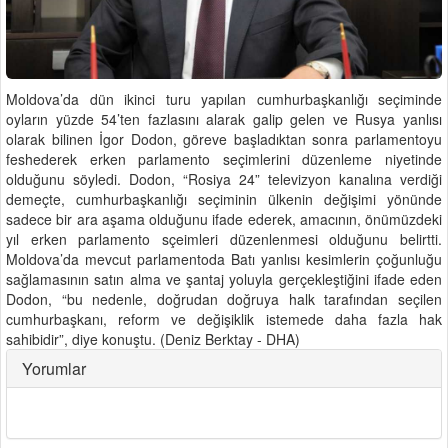
Moldova’da dün ikinci turu yapılan cumhurbaşkanlığı seçiminde
oyların yüzde 54’ten fazlasını alarak galip gelen ve Rusya yanlısı
olarak bilinen İgor Dodon, göreve başladıktan sonra parlamentoyu
feshederek erken parlamento seçimlerini düzenleme niyetinde
olduğunu söyledi. Dodon, “Rosiya 24” televizyon kanalına verdiği
demeçte, cumhurbaşkanlığı seçiminin ülkenin değişimi yönünde
sadece bir ara aşama olduğunu ifade ederek, amacının, önümüzdeki
yıl erken parlamento sçeimleri düzenlenmesi olduğunu belirtti.
Moldova’da mevcut parlamentoda Batı yanlısı kesimlerin çoğunluğu
sağlamasının satın alma ve şantaj yoluyla gerçekleştiğini ifade eden
Dodon, “bu nedenle, doğrudan doğruya halk tarafından seçilen
cumhurbaşkanı, reform ve değişiklik istemede daha fazla hak
sahibidir”, diye konuştu. (Deniz Berktay - DHA)
Yorumlar