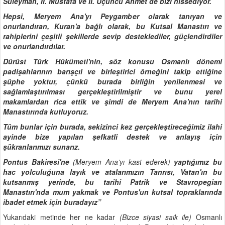
Süleyman, II. Mustafa ve II. Üçüncü Ahmet de bizi hissediyor.
Hepsi, Meryem Ana'yı Peygamber olarak tanıyan ve
onurlandıran, Kuran'a bağlı olarak, bu Kutsal Manastırı ve
rahiplerini çeşitli şekillerde sevip desteklediler, güçlendirdiler
ve onurlandırdılar.
Dürüst Türk Hükümeti'nin, söz konusu Osmanlı dönemi
padişahlarının barışçıl ve birleştirici örneğini takip ettiğine
şüphe yoktur, çünkü burada birliğin yenilenmesi ve
sağlamlaştırılması gerçekleştirilmiştir ve bunu yerel
makamlardan rica ettik ve şimdi de Meryem Ana'nın tarihi
Manastırında kutluyoruz.
Tüm bunlar için burada, sekizinci kez gerçekleştireceğimiz ilahi
ayinde bize yapılan şefkatli destek ve anlayış için
şükranlarımızı sunarız.
Pontus Bakiresi'ne
(Meryem Ana’yı kast ederek)
yaptığımız bu
hac yolculuğuna layık ve atalarımızın Tanrısı, Vatan'ın bu
kutsanmış yerinde, bu tarihi Patrik ve Stavropegian
Manastırı'nda mum yakmak ve Pontus'un kutsal topraklarında
ibadet etmek için buradayız”
Yukarıdaki metinde her ne kadar
(Bizce siyasi saik ile)
Osmanlı