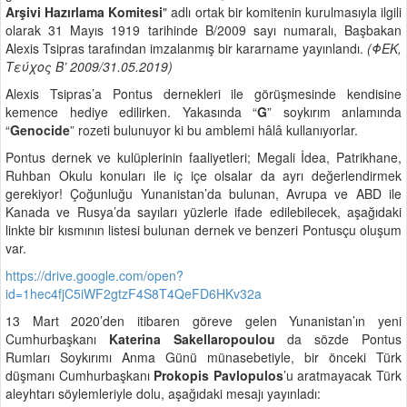
Arşivi Hazırlama
Komitesi
" adlı ortak bir komitenin kurulmasıyla ilgili
olarak 31 Mayıs 1919 tarihinde B/2009 sayı numaralı, Başbakan
Alexis Tsipras tarafından imzalanmış bir kararname yayınlandı.
(ΦΕΚ,
Τεύχος B’ 2009/31.05.2019)
Alexis Tsipras’a Pontus dernekleri ile görüşmesinde kendisine
kemence hediye edilirken. Yakasında “
G
” soykırım anlamında
“
Genocide
” rozeti bulunuyor ki bu amblemi hâlâ kullanıyorlar.
Pontus dernek ve kulüplerinin faaliyetleri; Megali İdea, Patrikhane,
Ruhban Okulu konuları ile iç içe olsalar da ayrı değerlendirmek
gerekiyor! Çoğunluğu Yunanistan’da bulunan, Avrupa ve ABD ile
Kanada ve Rusya’da sayıları yüzlerle ifade edilebilecek, aşağıdaki
linkte bir kısmının listesi bulunan dernek ve benzeri Pontusçu oluşum
var.
https://drive.google.com/open?
id=1hec4fjC5iWF2gtzF4S8T4QeFD6HKv32a
13 Mart 2020’den itibaren göreve gelen Yunanistan’ın yeni
Cumhurbaşkanı
Katerina Sakellaropoulou
da sözde Pontus
Rumları Soykırımı Anma Günü münasebetiyle, bir önceki Türk
düşmanı Cumhurbaşkanı
Prokopis Pavlopulos
’u aratmayacak Türk
aleyhtarı söylemleriyle dolu, aşağıdaki mesajı yayınladı: