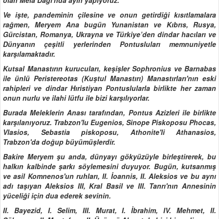
Ve işte, pandeminin çilesine ve onun getirdiği kısıtlamalara
rağmen, Meryem Ana bugün Yunanistan ve Kıbrıs, Rusya,
Gürcistan, Romanya, Ukrayna ve Türkiye’den dindar hacıları ve
Dünyanın çeşitli yerlerinden Pontusluları memnuniyetle
karşılamaktadır.
Kutsal Manastırın kurucuları, keşişler Sophronius ve Barnabas
ile ünlü Peristereotas (Kuştul Manastırı) Manastırları'nın eski
rahipleri ve dindar Hıristiyan Pontuslularla birlikte her zaman
onun nurlu ve ilahi lütfu ile bizi karşılıyorlar.
Burada Meleklerin Anası tarafından, Pontus Azizleri ile birlikte
karşılanıyoruz. Trabzon'lu Eugenios, Sinope Piskoposu Phocas,
Vlasios, Sebastia piskoposu, Athonite'li Athanasios,
Trabzon'da doğup büyümüşlerdir.
Bakire Meryem şu anda, dünyayı gökyüzüyle birleştirerek, bu
halkın kalbinde şarkı söylemesini duyuyor. Bugün, kutsanmış
ve asil Komnenos'un ruhları, II. İoannis, II. Aleksios ve bu aynı
adı taşıyan Aleksios III, Kral Basil ve III. Tanrı'nın Annesinin
yüceliği için dua ederek sevinin.
II. Bayezid, I. Selim, III. Murat, I. İbrahim, IV. Mehmet, II.