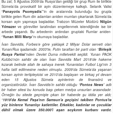
Bu zat; 5 Ağustos 2009’da Rusya’dan geldiği bir grup Rum ile birlikte
Sümela’da provokatif bir ayin düzenlemeye kalkıştı. Selanik Valisi
“
Panayotis Psomyadis’
”in de aralarında bulunduğu bu grupla
birlikte gelen Rum din adamları aniden mumları çıkartarak Sümela’da
korsan ayin yapmaya başladılar. Trabzon Müzeler Müdürü
Nilgün
Yılmazer
ve görevliler tarafından engellenmek istendiğinde ise bir
arbede yaşandı. Bu arbedenin ardından gruptaki Rumlar aniden
“
Yunan Milli Marşı
”nı okumaya başladılar.
İvan Savvidis, Forbes’e göre yaklaşık 2 Milyar Dolar serveti olan
Yunan/Rus işadamıdır. 2003'te, Putin taraftarı bir parti olan “
Birleşik
Rusya Partisi
”nden Devlet Duma milletvekili seçildi. Yunan PAOK
Kulübü’nün sahibi de olan İvan Savvidis Mart 2018’de hakeme
kızarak belinde silah ile sahaya inerek Yunanistan Futbol Ligi’nin 3
hafta tatil edilmesine neden olmuştu. 2009’da Sümela’da yaşanan
korsan ayinin tertipleyicisi ve 2010’da başlayan ve birkaç yıl devam
eden 15 Ağustos Sümela ayinlerinin de finansörü ve
organizatörüdür.
İvan Savvidis’in sahibi olduğu “
Pontos News
” adlı
bir haber sitesi bu konuda başı çeken medya unsurları arasındadır.
Örneğin bu sitede geçmişte çıkan bir haberde şu iddia yer aldı;
“
1919'da Kemal Paşa'nın Samsun'a geçişini takiben Pontus'ta
yüz binlerce Yunanlıyı katlettiler. Erkekler, kadınlar ve çocuklar
dâhil olmak üzere 350.000'i aşan soykırım kurbanı vardır.