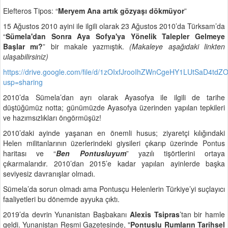
Elefteros Tipos: “
Meryem Ana artık gözyaşı dökmüyor
”
15 Ağustos 2010 ayini ile ilgili olarak 23 Ağustos 2010’da Türksam’da
“
Sümela'dan Sonra Aya Sofya'ya Yönelik Talepler Gelmeye
Başlar mı?
” bir makale yazmıştık.
(Makaleye aşağıdaki linkten
ulaşabilirsiniz)
https://drive.google.com/file/d/1zOIxfJrooIhZWnCgeHY1LUtSaD4tdZ
usp=sharing
2010’da Sümela’dan ayrı olarak Ayasofya ile ilgili de tarihe
düştüğümüz notta; günümüzde Ayasofya üzerinden yapılan tepkileri
ve hazımsızlıkları öngörmüşüz!
2010’daki ayinde yaşanan en önemli husus; ziyaretçi kılığındaki
Helen militanlarının üzerlerindeki giysileri çıkarıp üzerinde Pontus
haritası ve “
Ben Pontusluyum
” yazılı tişörtlerini ortaya
çıkarmalarıdır. 2010’dan 2015’e kadar yapılan ayinlerde başka
seviyesiz davranışlar olmadı.
Sümela’da sorun olmadı ama Pontusçu Helenlerin Türkiye’yi suçlayıcı
faaliyetleri bu dönemde ayyuka çıktı.
2019’da devrin Yunanistan Başbakanı
Alexis Tsipras
’tan bir hamle
geldi. Yunanistan Resmi Gazetesinde, "
Pontuslu Rumların Tarihsel