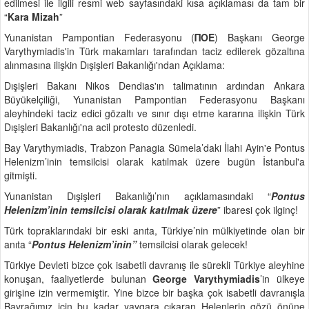
edilmesi ile ilgili resmi web sayfasındaki kısa açıklaması da tam bir
“
Kara Mizah
”
Yunanistan Pampontian Federasyonu (
ΠΟΕ
) Başkanı George
Varythymiadis'in Türk makamları tarafından taciz edilerek gözaltına
alınmasına ilişkin Dışişleri Bakanlığı'ndan Açıklama:
Dışişleri Bakanı Nikos Dendias'ın talimatının ardından Ankara
Büyükelçiliği, Yunanistan Pampontian Federasyonu Başkanı
aleyhindeki taciz edici gözaltı ve sınır dışı etme kararına ilişkin Türk
Dışişleri Bakanlığı'na acil protesto düzenledi.
Bay Varythymiadis, Trabzon Panagia Sümela’daki İlahi Ayin'e Pontus
Helenizm’inin temsilcisi olarak katılmak üzere bugün İstanbul'a
gitmişti.
Yunanistan Dışişleri Bakanlığı’nın açıklamasındaki “
Pontus
Helenizm’inin temsilcisi olarak katılmak üzere
” ibaresi çok ilginç!
Türk topraklarındaki bir eski anıta, Türkiye’nin mülkiyetinde olan bir
anıta “
Pontus Helenizm’inin”
temsilcisi olarak gelecek!
Türkiye Devleti bizce çok isabetli davranış ile sürekli Türkiye aleyhine
konuşan, faaliyetlerde bulunan
George Varythymiadis
’in ülkeye
girişine izin vermemiştir. Yine bizce bir başka çok isabetli davranışla
Bayrağımız için bu kadar yaygara çıkaran Helenlerin gözü önüne