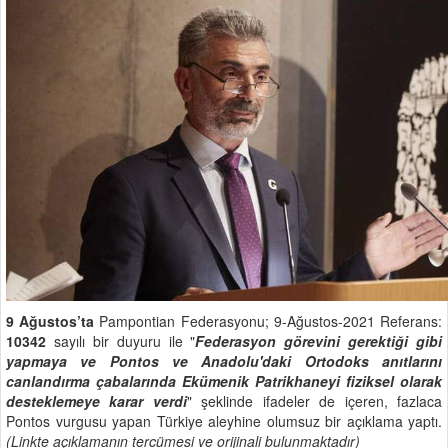
9 Ağustos’ta
Pampontian Federasyonu; 9-Ağustos-2021 Referans:
10342
sayılı bir duyuru ile "
Federasyon görevini gerektiği gibi
yapmaya ve Pontos ve Anadolu'daki Ortodoks anıtlarını
canlandırma çabalarında Ekümenik Patrikhaneyi fiziksel olarak
desteklemeye karar verdi
" şeklinde ifadeler de içeren, fazlaca
Pontos vurgusu yapan Türkiye aleyhine olumsuz bir açıklama yaptı.
(Linkte açıklamanın tercümesi ve orijinali bulunmaktadır)