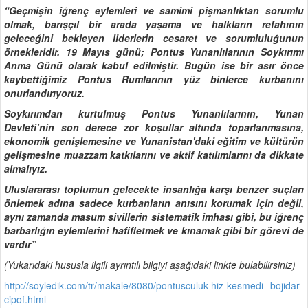
“Geçmişin iğrenç eylemleri ve samimi pişmanlıktan sorumlu
olmak, barışçıl bir arada yaşama ve halkların refahının
geleceğini bekleyen liderlerin cesaret ve sorumluluğunun
örnekleridir. 19 Mayıs günü; Pontus Yunanlılarının Soykırımı
Anma Günü olarak kabul edilmiştir. Bugün ise bir asır önce
kaybettiğimiz Pontus Rumlarının yüz binlerce kurbanını
onurlandırıyoruz.
Soykırımdan kurtulmuş Pontus Yunanlılarının, Yunan
Devleti’nin son derece zor koşullar altında toparlanmasına,
ekonomik genişlemesine ve Yunanistan'daki eğitim ve kültürün
gelişmesine muazzam katkılarını ve aktif katılımlarını da dikkate
almalıyız.
Uluslararası toplumun gelecekte insanlığa karşı benzer suçları
önlemek adına sadece kurbanların anısını korumak için değil,
aynı zamanda masum sivillerin sistematik imhası gibi, bu iğrenç
barbarlığın eylemlerini hafifletmek ve kınamak gibi bir görevi de
vardır”
(Yukarıdaki hususla ilgili ayrıntılı bilgiyi aşağıdaki linkte bulabilirsiniz)
http://soyledik.com/tr/makale/8080/pontusculuk-hiz-kesmedi--bojidar-
cipof.html