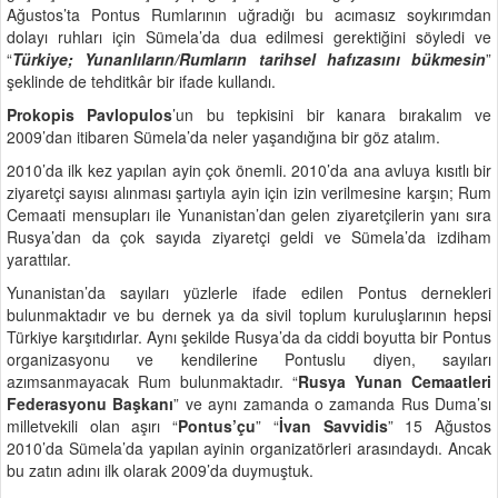
Ağustos’ta Pontus Rumlarının uğradığı bu acımasız soykırımdan
dolayı ruhları için Sümela’da dua edilmesi gerektiğini söyledi ve
“
Türkiye; Yunanlıların/Rumların tarihsel hafızasını bükmesin
”
şeklinde de tehditkâr bir ifade kullandı.
Prokopis Pavlopulos
’un bu tepkisini bir kanara bırakalım ve
2009’dan itibaren Sümela’da neler yaşandığına bir göz atalım.
2010’da ilk kez yapılan ayin çok önemli. 2010’da ana avluya kısıtlı bir
ziyaretçi sayısı alınması şartıyla ayin için izin verilmesine karşın; Rum
Cemaati mensupları ile Yunanistan’dan gelen ziyaretçilerin yanı sıra
Rusya’dan da çok sayıda ziyaretçi geldi ve Sümela’da izdiham
yarattılar.
Yunanistan’da sayıları yüzlerle ifade edilen Pontus dernekleri
bulunmaktadır ve bu dernek ya da sivil toplum kuruluşlarının hepsi
Türkiye karşıtıdırlar. Aynı şekilde Rusya’da da ciddi boyutta bir Pontus
organizasyonu ve kendilerine Pontuslu diyen, sayıları
azımsanmayacak Rum bulunmaktadır. “
Rusya Yunan Cemaatleri
Federasyonu Başkanı
” ve aynı zamanda o zamanda Rus Duma’sı
milletvekili olan aşırı “
Pontus’çu
” “
İvan Savvidis
” 15 Ağustos
2010’da Sümela’da yapılan ayinin organizatörleri arasındaydı. Ancak
bu zatın adını ilk olarak 2009’da duymuştuk.