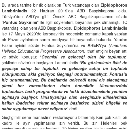
Bu arada tarihte bir ilk olarak bir Türk vatandaşı olan
Elpidophoros
Lambriniadis
22 Haziran 2019’da ABD Başpiskoposu oldu.
Türkiye’den ABD’ye gitti. Önceki ABD Başpiskoposlarının sözde
“
Pontus Soykırımı
” ile ilgili söylemleri, beyanları pek olmamıştı. TC
vatandaşı olan yeni ABD Başpiskoposu
Elpidophoros Lambriniadis
ise 17 Mayıs 2020’de koronavirüs nedeniyle cemaate kapalı yapılan
bir Pazar ayininden sonra medyaya bir beyanatta bulundu. Yapılan
Pazar ayinini sözde Pontus Soykırımı’na ve
AHEPA
’ya
(American
Hellenic Educational Progressive Association)
ithaf ettiğini beyan etti
ve şöyle konuştu: “
Geçmişi ve geleceği olan bir toplumuz
”
şeklinde sözlerine başlayan Lambriniadis “
Bu gözlemlerin ikisi de
geçmişe sahip bir topluluk ve geleceğe sahip bir topluluk
olduğumuzu akla getiriyor. Geçmişi unutulmamalıyız, Pontus’u
hiç unutmamalıyız. Bu bağlamda geleceği nasıl ele alacağımız
şimdi her zamankinden daha önemlidir.
Ulusumuzdaki
topluluklar, farklı programlarda ve farklı düzenlemelerle yeniden
açılmaya başlıyor. Hıristiyanlığa olan sevgimizle kiliselerimizi
halkın ibadetine tekrar açılmaya başlarken sizleri bilgelik ve
sabır uygulamaya davet ediyoruz
” dedi.
Geçtiğimiz sene manastırın restorasyonu bitmemiş iken çok kısıtlı bir
kadro ile ayin yapılmasına izin verildi. Bu izin Helenleri pek
sevindirmedi ve çok az katılımlı, 70 kişiye verilen izinle yapılan ayini