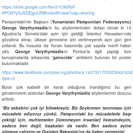
https://drive.google.com/file/d/1OI6RbF-
NPO8YySJXZjEjgxURBhvtsnlR/view?usp=sharing
Pampontiaki'nin Başkanı (
Yunanistan Pampontian Federasyonu)
George Varythymiadis
’in bu söylemlerinden dolayı olmalı ki 13
Ağustos’ta Sümela’daki ayin için geldiği İstanbul Havaalanı’nda
gözaltına alınıp, ülkeye girmesine izin verilmeyerek aynı gün geri
yollandı. Bu hususta da Yunan basınında çok sayıda menfi haber
çıktı.
George Varythymiadis
’in Pontus’la ilgili yaptığı tüm
konuşmalarda arkasında “
genocide
” amblemi bulunan bir poster
bulunmaktadır.
https://www.facebook.com/poe.org/photos/a.1437321753023042/42
type=3
Bizce çok isabetli bir karar olduğuna inandığımız bu geri
göndermenin ardından
George Varythymiadis
söylemlerinin dozunu
arttırdı.
"
Biz sebebini çok iyi bilmekteyiz: Biz Soykırımın tanınması için
mücadele ediyoruz çünkü. Pampontiaki bu mücadelede başı
çektiği için, muhtemelen [istenmeyen insanlar] listesindeyim,
sadece ben değil, başkaları da vardır. Ben sadece ayine
gitmeye çalıştım ve Dışişleri Bakanlığı'na da haber vermiştim
”