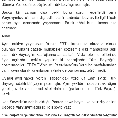
Sümela Manastırı’na büyük bir Türk bayrağı asılmıştır.
Başka bir zaman olsa belki bunu sorun ederlerdi ama
Varythymiadis
’in sınır dışı edilmesinin ardından bayrak ile ilgili hiçbir
sorun ayin esnasında yaşanmadı. Patrik dâhil bunu kimse dile
getirmedi.
Ama!
Ayini naklen yayınlayan Yunan ERT3 kanalı ile akredite olarak
bulunan Yunanlı gazete muhabirleri sözleşmiş gibi manastırda asılı
olan Türk Bayrağı’nı kadrajlarına almadılar. TV de foto muhbirleri de
öyle açılardan çekim yaptılar ki kadrajlarda Türk Bayrağı’nı
göstermediler. ERT3 TV’nin ve Patrikhane’nin Youtube sayfalarından
canlı yayın olarak yayınlanan ayinde de bayrağımız görünmedi.
Oysaki aynı haberi veren Trabzon’daki yerel 61 Saat TV’de Türk
Bayrağı odaklı bir yayın yapılmıştır. Aynı şekilde Trabzon’daki diğer
yerel gazete ve internet sitelerinin fotoğraflarında da Türk Bayrağı
vardı.
İvan Savvidis’in sahibi olduğu Pontos news bayrak ve sınır dışı edilen
George Varythymiadis
ile ilgili şöyle yazdı:
“Bu bayram günündeki tek çelişki soğuk ve bir noktada yağmur