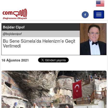
Toggl
naviga
Bojidar Cipof
@bojidarcipof
Bu Sene Sümela’da Helenizm’e Geçit
Verilmedi
16 Ağustos 2021