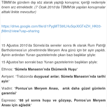
TBMM’de gündem dışı söz alarak yaptığı konuşma; içeriği nedeniyle
önem arz etmektedir.
(7 Ocak 2010’da TBMM’de yapılan konuşmalar
alttaki linkte mevcuttur)
https://drive.google.com/file/d/1PygMTS9ILHuSqxXiGT4ZH_HK03-
jN9m2/view?usp=sharing
15 Ağustos 2010’da Sümela’da seneler sonra ilk olarak Rum Patriği
Bartholomeos’un yönetiminde Meryem Ana günü için bir ayin yapıldı.
Ayinin ardından Yunan gazetelerinde çıkan bazı başlıklar şöyle:
15 Ağustos’tan sonraki bazı Yunan gazetelerinin başlıkları şöyle:
Ethnos: “
Sümela Manastırı’nda Ekümenik Huşu
”
Avriyani: “Trabzonda
duygusal anlar; Sümela Manastırı’nda tarihi
ayin
”
Vradini: “
Pontus’un Meryem Anası, artık daha güzel günlerin
garantisi
”
Espresso: “
88 yıl sonra huşu ve gözyaşı, Pontos’un Meryem
Anası için ağladık
”