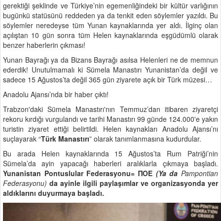
gerektiği şeklinde ve Türkiye’nin egemenliğindeki bir kültür varlığının
bugünkü statüsünü reddeden ya da tenkit eden söylemler yazıldı. Bu
söylemler neredeyse tüm Yunan kaynaklarında yer aldı. İlginç olan
açılıştan 10 gün sonra tüm Helen kaynaklarında eşgüdümlü olarak
benzer haberlerin çıkması!
Yunan Bayrağı ya da Bizans Bayrağı asılsa Helenleri ne de memnun
ederdik! Unutulmamalı ki Sümela Manastırı Yunanistan’da değil ve
sadece 15 Ağustos’ta değil 365 gün ziyarete açık bir Türk müzesi…
Anadolu Ajansı’nda bir haber çıktı!
Trabzon'daki Sümela Manastırı'nın Temmuz’dan itibaren ziyaretçi
rekoru kırdığı vurgulandı ve tarihi Manastırı 99 günde 124.000'e yakın
turistin ziyaret ettiği belirtildi. Helen kaynakları Anadolu Ajansı’nı
suçlayarak “
Türk Manastırı
” olarak tanımlanmasına kudurdular.
Bu arada Helen kaynaklarında 15 Ağustos’ta Rum Patriği’nin
Sümela’da ayin yapacağı haberleri aralıklarla çıkmaya başladı.
Yunanistan Pontuslular Federasyonu= ΠΟΕ
(Ya da
Pampontian
Federasyonu)
da ayinle ilgili paylaşımlar ve organizasyonda yer
aldıklarını duyurmaya başladı.