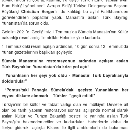
Rum Patriği yönetmedi. Avrupa Birliği Türkiye Delegasyonu Başkanı
Büyükelçi
Christian Berger
’in de katıldığı bu ayini Patrikhane’den
görevlendirilen papazlar yaptı. Manastıra asılan Türk Bayrağı
Yunanistan’da sorun oldu.
Gelelim 2021’e. Geçtiğimiz 1 Temmuz’da Sümela Manastırı’nın Kültür
bakanlığı resmi açılışı ile birlikte Helenler yine kudurdu.
1 Temmuz’daki resmi açılışın ardından, 10 gün sonra 12 Temmuz’da
Yunan gazetelerinin başlıkları şöyleydi:
Sümela Manastırı’na restorasyonun ardından açılışta asılan
Türk Bayrakları Yunanistan’da krize yol açtı!
“Yunanlıların her şeyi yok oldu - Manastırı Türk bayraklarıyla
doldurdular”
“
Pontus'taki Panagia Sümela'daki geçişte Yunanlıların her
eşyası dikkate alınmadı – Türkler- "geçit edildi
"
Türkiye’nin bir kültür ve tabiat varlığı olan ve mülkiyeti Devlet’e ait
olan bu tarihi yapının restorasyon sonrası açılışında normal olarak
asılan Kültür ve Turizm Bakanlığı posteri ile yanında asılan Türk
Bayrağı’nı hazmedemediler ve kudurdular. Haberlerde daha da
ileriye giderek; açılışta Bizans ile ilgili amblemlerin de bulunması