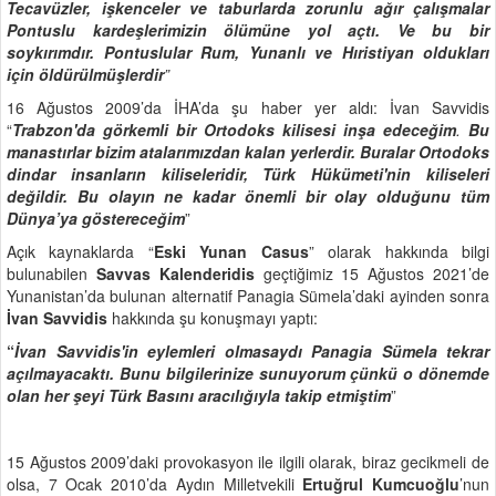
Tecavüzler, işkenceler ve taburlarda zorunlu ağır çalışmalar
Pontuslu kardeşlerimizin ölümüne yol açtı. Ve bu bir
soykırımdır. Pontuslular Rum, Yunanlı ve Hıristiyan oldukları
için öldürülmüşlerdir
”
16 Ağustos 2009’da İHA’da şu haber yer aldı: İvan Savvidis
“
Trabzon'da görkemli bir Ortodoks kilisesi inşa edeceğim
.
Bu
manastırlar bizim atalarımızdan kalan yerlerdir. Buralar Ortodoks
dindar insanların kiliseleridir, Türk Hükümeti'nin kiliseleri
değildir. Bu olayın ne kadar önemli bir olay olduğunu tüm
Dünya’ya göstereceğim
”
Açık kaynaklarda “
Eski Yunan Casus
” olarak hakkında bilgi
bulunabilen
Savvas Kalenderidis
geçtiğimiz 15 Ağustos 2021’de
Yunanistan’da bulunan alternatif Panagia Sümela’daki ayinden sonra
İvan Savvidis
hakkında şu konuşmayı yaptı:
“
İvan Savvidis'in eylemleri olmasaydı Panagia Sümela tekrar
açılmayacaktı. Bunu bilgilerinize sunuyorum çünkü o dönemde
olan her şeyi Türk Basını aracılığıyla takip etmiştim
”
15 Ağustos 2009’daki provokasyon ile ilgili olarak, biraz gecikmeli de
olsa, 7 Ocak 2010’da Aydın Milletvekili
Ertuğrul Kumcuoğlu
’nun