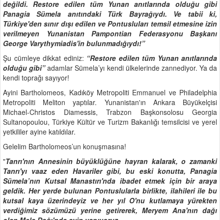
değildi. Restore edilen tüm Yunan anıtlarında olduğu gibi
Panagia Sümela anıtındaki Türk Bayrağıydı. Ve tabii ki,
Türkiye'den sınır dışı edilen ve Pontusluları temsil etmesine izin
verilmeyen Yunanistan Pampontian Federasyonu Başkanı
George Varythymiadis'in bulunmadığıydı!”
Şu cümleye dikkat ediniz:
“Restore edilen tüm Yunan anıtlarında
olduğu gibi”
adamlar Sümela’yı kendi ülkelerinde zannediyor. Ya da
kendi toprağı sayıyor!
Ayini Bartholomeos, Kadıköy Metropoliti Emmanuel ve Philadelphia
Metropoliti Meliton yaptılar. Yunanistan'ın Ankara Büyükelçisi
Michael-Christos Diamessis, Trabzon Başkonsolosu Georgia
Sultanopoulou, Türkiye Kültür ve Turizm Bakanlığı temsilcisi ve yerel
yetkililer ayine katıldılar.
Gelelim Bartholomeos’un konuşmasına!
"
Tanrı'nın Annesinin büyüklüğüne hayran kalarak, o zamanki
Tanrı'yı
vaaz eden Havariler gibi, bu eski konutta, Panagia
Sümela’nın Kutsal Manast
ı
r
ı
'nda ibadet etmek i
ç
in bir araya
geldik. Her yerde bulunan Pontuslularla birlikte, ilahileri ile bu
kutsal kaya üzerindeyiz ve her yıl O'nu kutlamaya yürekten
verdiğimiz sözümüzü yerine getirerek, Meryem Ana'nın dağı
olan Mela Dağı'nda ayin yapıyoruz.