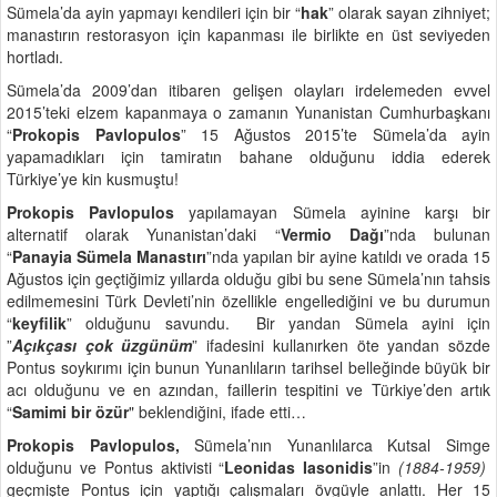
Sümela’da ayin yapmayı kendileri için bir “
hak
” olarak sayan zihniyet;
manastırın restorasyon için kapanması ile birlikte en üst seviyeden
hortladı.
Sümela’da 2009’dan itibaren gelişen olayları irdelemeden evvel
2015’teki elzem kapanmaya o zamanın Yunanistan Cumhurbaşkanı
“
Prokopis Pavlopulos
” 15 Ağustos 2015’te Sümela’da ayin
yapamadıkları için tamiratın bahane olduğunu iddia ederek
Türkiye’ye kin kusmuştu!
Prokopis Pavlopulos
yapılamayan Sümela ayinine karşı bir
alternatif olarak Yunanistan’daki “
Vermio Dağı
”nda bulunan
“
Panayia Sümela Manastırı
”nda yapılan bir ayine katıldı ve orada 15
Ağustos için geçtiğimiz yıllarda olduğu gibi bu sene Sümela’nın tahsis
edilmemesini Türk Devleti’nin özellikle engellediğini ve bu durumun
“
keyfilik
” olduğunu savundu. Bir yandan Sümela ayini için
”
Açıkçası çok üzgünüm
” ifadesini kullanırken öte yandan sözde
Pontus soykırımı için bunun Yunanlıların tarihsel belleğinde büyük bir
acı olduğunu ve en azından, faillerin tespitini ve Türkiye’den artık
“
Samimi bir özür
" beklendiğini, ifade etti…
Prokopis Pavlopulos,
Sümela’nın Yunanlılarca Kutsal Simge
olduğunu ve Pontus aktivisti “
Leonidas Iasonidis
”in
(1884-1959)
geçmişte Pontus için yaptığı çalışmaları övgüyle anlattı. Her 15