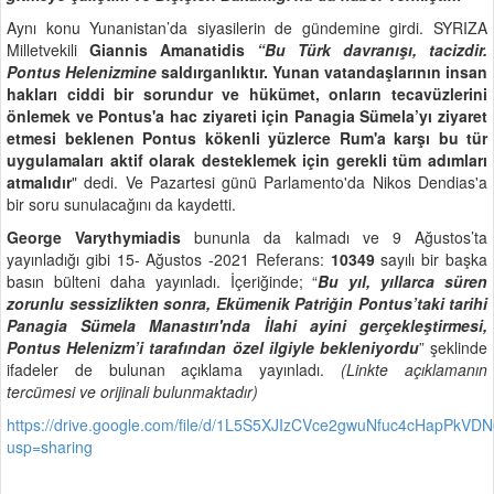
Aynı konu Yunanistan’da siyasilerin de gündemine girdi. SYRIZA
Milletvekili
Giannis Amanatidis
“Bu Türk davranışı, tacizdir.
Pontus Helenizmine
saldırganlıktır. Yunan vatandaşlarının insan
hakları ciddi bir sorundur ve hükümet, onların tecavüzlerini
önlemek ve Pontus'a hac ziyareti için Panagia Sümela’yı ziyaret
etmesi beklenen Pontus kökenli yüzlerce Rum'a karşı bu tür
uygulamaları aktif olarak desteklemek için gerekli tüm adımları
atmalıdır
" dedi. Ve Pazartesi günü Parlamento'da Nikos Dendias'a
bir soru sunulacağını da kaydetti.
George Varythymiadis
bununla da kalmadı ve 9 Ağustos’ta
yayınladığı gibi 15- Ağustos -2021 Referans:
10349
sayılı bir başka
basın bülteni daha yayınladı. İçeriğinde; “
Bu yıl, yıllarca süren
zorunlu sessizlikten sonra, Ekümenik Patriğin Pontus’taki tarihi
Panagia Sümela Manastırı'nda İlahi ayini gerçekleştirmesi,
Pontus Helenizm’i tarafından özel ilgiyle bekleniyordu
” şeklinde
ifadeler de bulunan açıklama yayınladı.
(Linkte açıklamanın
tercümesi ve orijinali bulunmaktadır)
https://drive.google.com/file/d/1L5S5XJIzCVce2gwuNfuc4cHapPkVDN
usp=sharing