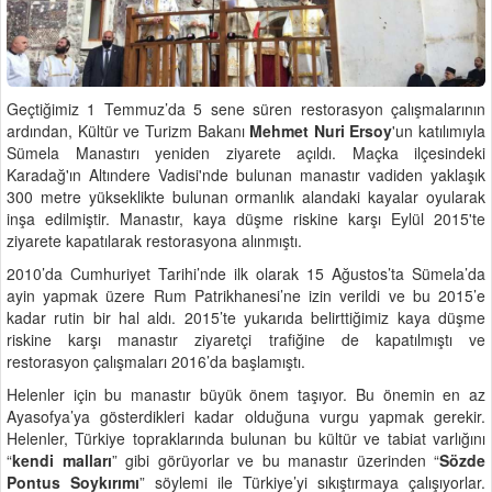
Geçtiğimiz 1 Temmuz’da 5 sene süren restorasyon çalışmalarının
ardından, Kültür ve Turizm Bakanı
Mehmet Nuri Ersoy
'un katılımıyla
Sümela Manastırı yeniden ziyarete açıldı. Maçka ilçesindeki
Karadağ'ın Altındere Vadisi'nde bulunan manastır vadiden yaklaşık
300 metre yükseklikte bulunan ormanlık alandaki kayalar oyularak
inşa edilmiştir. Manastır, kaya düşme riskine karşı Eylül 2015'te
ziyarete kapatılarak restorasyona alınmıştı.
2010’da Cumhuriyet Tarihi’nde ilk olarak 15 Ağustos’ta Sümela’da
ayin yapmak üzere Rum Patrikhanesi’ne izin verildi ve bu 2015’e
kadar rutin bir hal aldı. 2015’te yukarıda belirttiğimiz kaya düşme
riskine karşı manastır ziyaretçi trafiğine de kapatılmıştı ve
restorasyon çalışmaları 2016’da başlamıştı.
Helenler için bu manastır büyük önem taşıyor. Bu önemin en az
Ayasofya’ya gösterdikleri kadar olduğuna vurgu yapmak gerekir.
Helenler, Türkiye topraklarında bulunan bu kültür ve tabiat varlığını
“
kendi malları
” gibi görüyorlar ve bu manastır üzerinden “
Sözde
Pontus Soykırımı
” söylemi ile Türkiye’yi sıkıştırmaya çalışıyorlar.