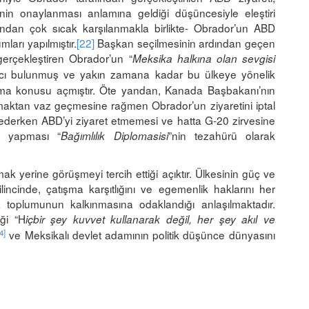
inin onaylanması anlamına geldiği düşüncesiyle eleştiri
ndan çok sıcak karşılanmakla birlikte- Obrador’un ABD
ları yapılmıştır.
[22]
Başkan seçilmesinin ardından geçen
gerçekleştiren Obrador’un “
Meksika halkına olan sevgisi
tıcı bulunmuş ve yakın zamana kadar bu ülkeye yönelik
şma konusu açmıştır. Öte yandan, Kanada Başbakanı’nın
maktan vaz geçmesine rağmen Obrador’un ziyaretini iptal
derken ABD’yi ziyaret etmemesi ve hatta G-20 zirvesine
i yapması “
”nin tezahürü olarak
Bağımlılık Diplomasisi
 yerine görüşmeyi tercih ettiği açıktır. Ülkesinin güç ve
bilincinde, çatışma karşıtlığını ve egemenlik haklarını her
a toplumunun kalkınmasına odaklandığı anlaşılmaktadır.
ği “H
içbir şey kuvvet kullanarak değil, her şey akıl ve
4]
ve Meksikalı devlet adamının politik düşünce dünyasını