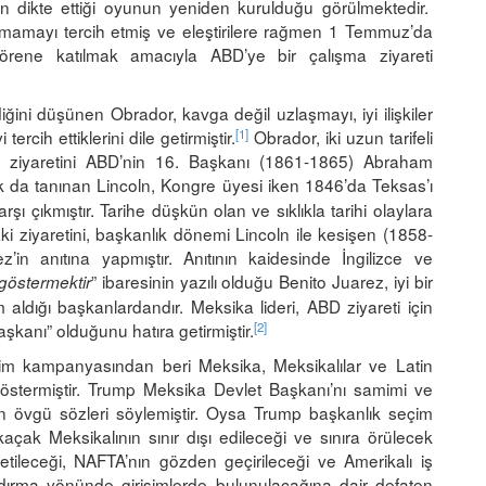
ın dikte ettiği oyunun yeniden kurulduğu görülmektedir.
mamayı tercih etmiş ve eleştirilere rağmen 1 Temmuz’da
örene katılmak amacıyla ABD’ye bir çalışma ziyareti
ğini düşünen Obrador, kavga değil uzlaşmayı, iyi ilişkiler
[1]
ercih ettiklerini dile getirmiştir.
Obrador, iki uzun tarifeli
 ziyaretini ABD’nin 16. Başkanı (1861-1865) Abraham
ak da tanınan Lincoln, Kongre üyesi iken 1846’da Teksas’ı
ı çıkmıştır. Tarihe düşkün olan ve sıklıkla tarihi olaylara
i ziyaretini, başkanlık dönemi Lincoln ile kesişen (1858-
in anıtına yapmıştır. Anıtının kaidesinde İngilizce ve
” ibaresinin yazılı olduğu Benito Juarez, iyi bir
 göstermektir
aldığı başkanlardandır. Meksika lideri, ABD ziyareti için
[2]
Başkanı” olduğunu hatıra getirmiştir.
çim kampanyasından beri Meksika, Meksikalılar ve Latin
östermiştir. Trump Meksika Devlet Başkanı’nı samimi ve
in övgü sözleri söylemiştir. Oysa Trump başkanlık seçim
ak Meksikalının sınır dışı edileceği ve sınıra örülecek
tileceği, NAFTA’nın gözden geçirileceği ve Amerikalı iş
dırma yönünde girişimlerde bulunulacağına dair defaten