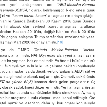
llenen yeni anlaşmanın adı “
ABD-Meksika-Kanada
olarak belirlenmiştir. Nieto ertesi günü
greement-USMCA)”
ini ve “
” anlaşmasının ortaya çıktığını
kazan-kazan-kazan
nları ile Kanada Başbakanı 30 Kasım 2018 günü Buenos
erini alacak olan serbest ticaret anlaşması taraflarca
ından Haziran 2019’da, değişiklikler ise Aralık 2019’da
’de geçen anlaşma Trump tarafından imzalanarak yasal
laşmayı Mart 2020’de onaylamıştır.
[16]
CA ya da T-MEC
(Tratado México-Estados Unidos-
lması planlanmıştır. NAFTA’yı esas alan yeni anlaşmasının
n etkiler yapması beklenmektedir. En önemli hükümleri; süt
örü, fikri mülkiyet, iş hukuku ve çalışma hakları konularında
 uygulanmadan ya da düşük vergi oranlarıyla ABD’li süt ve
zarına girmesine olanak sağlanmıştır. Otomotiv sektöründe
kısmına denk gelen parçalarının üç
FTA’da yüzde 62,5)
 olarak satılabilmesi düzenlenmiştir. Yeni anlaşma üretim
retleri konusunda da hükümler ihtiva etmektedir. Ayrıca iş
sız bir araştırma kurulu oluşturulması kabul edilmiştir. Öte
dijital müzik ve eserlerin daha iyi korunması konusunda