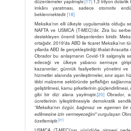
düzenlemeler yapılmıştır.
[17]
1,3 trilyon dolarlı
imkânı yaratması, sadece otomotiv endüs
beklenmektedir
[18]
Meksika’nın elli ülkeyle uygulamakta olduğu s
NAFTA ve USMCA (T-MEC)’dır. Zira bu serbest
destekleyen önemli bileşenlerden biridir. Meks
ortağıdır. 2019’da ABD ile ticaret Meksika’nın t
yıllarda ABD ile gerçekleştirdiği ithalat-ihracatta s
Obrador bu anlaşmanın Covid-19 salgınıyla s
edeceği ve ülkeye yabancı sermaye girişini
kazanımlar; gümrük faaliyetlerin yönetimi ve ticar
hizmetler alanında yenileştirmeler, sınır aşan hi
tıbbi malzeme sektöründe şeffaflığın sağlanm
geliştirilmesi, kamu şirketlerinin güçlendirilmesi,
gibi bir dizi alana yayılmıştır.
[20]
Obrador, anl
ücretlerinin iyileştirilmesiyle demokratik sendi
“
Meksika’nın özgür, bağımsız ve egemen bir ü
vurgulayan Obra
edilmesine izin vermeyeceğini”
[21]
özetlemiştir.
USMCA (T-MEC)’nın yürürlüğe girmesi nedeniy