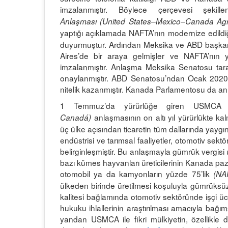
imzalanmıştır. Böylece çerçevesi şeki
Anlaşması
(United States–Mexico–Canada A
yaptığı açıklamada NAFTA’nın modernize edildiğ
duyurmuştur. Ardından Meksika ve ABD başka
Aires’de bir araya gelmişler ve NAFTA’nın y
imzalanmıştır. Anlaşma Meksika Senatosu taraf
onaylanmıştır. ABD Senatosu’ndan Ocak 2020
nitelik kazanmıştır. Kanada Parlamentosu da an
1 Temmuz’da yürürlüğe giren USM
anlaşmasının on altı yıl yürürlükte ka
Canadá)
üç ülke açısından ticaretin tüm dallarında yaygı
endüstrisi ve tarımsal faaliyetler, otomotiv sekt
belirginleşmiştir. Bu anlaşmayla gümrük vergisi
bazı kümes hayvanları üreticilerinin Kanada pa
otomobil ya da kamyonların yüzde 75’lik
(NA
ülkeden birinde üretilmesi koşuluyla gümrüksüz
kalitesi bağlamında otomotiv sektöründe işçi üc
hukuku ihlallerinin araştırılması amacıyla bağım
yandan USMCA ile fikri mülkiyetin, özellikle 