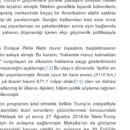
 tezahür etmiştir. Nitekim genellikle İspanik kökenlilerin
lışveriş merkezinde beyaz bir Amerikalının silahlı saldırısı
kişi de yaralanmıştır. Sanığın katliamdan kısa süre önce
mesaj yayımlaması ve yakalandıktan sonra aynı bağlamda
yabancı düşmanlığı içeren ırkçı göçmenlik politikasıyla
nı
duvar inşaatının başlatılmasının
Enrique Peña Nieto
i askıya almıştı. Bu kararın, “
hakarete maruz kalmaktan
” vurgulayan ve ülkesinin haklarına saygı gösterilmesini
meyeceğini açıklamıştı.
[12]
Bu olayı o dönemde “
tarihin en
ler yayımlanmıştır. Ancak uzun bir kara sınırını
(3110 km.)
[14]
olan ve dahası
yılı ticaret hacmi 671,1 milyar dolar)
ibatlanmış iki ülkenin ilişkileri, hâkim politik söyleme rağmen
llenmiştir.
programını iptal etmekle birlikte Trump’ın inisiyatifiyle
asındaki ticari sorunların çözümlenmesi konusundaki
Yaklaşık bir yıl sonra 27 Ağustos 2018’de Nieto-Trump
için ön anlaşma sağlanmıştır. Meksika’nın da görüşme
arasındaki benzer nitelikli ön anlaşma ise 30 Eylül’de