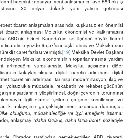
k ticaret hacmini kapsayan yeni anlaşmanın ilave 589 bin iş
trisine 30 milyar dolarlık yeni yatırım getirmesi
erbest ticaret anlaşmaları arasında kuşkusuz en önemlisi
 ticaret anlaşması Meksika ekonomisi ve kalkınmasını
ika ABD’nin birinci, Kanada’nın ise üçüncü büyük ticaret
üm ticaretinin yüzde 65,57’sini teşkil etmiş ve Meksika son
ürekli ticaret fazlası vermiştir.
[19]
Meksika Devlet Başkanı
endeleyen Meksika ekonomisinin toparlanmasına yardım
 artıracağını vurgulamıştır. Meksika açısından diğer
etin kolaylaştırılması, dijital ticaretin artırılması, dijital
zmet ticaretinin artırılması, tarımsal modernizasyon, ilaç ve
ası, yolsuzlukla mücadele, rekabetin ve rekabet gücünün
 çalışma şartlarının iyileştirilmesi, doğal çevrenin korunması
aşmayla ilgili olarak; işçilerin çalışma koşullarının ve
kacılık anlayışının gerçekleştirilmesi üzerinde durmuştur.
lke olduğunu, müdahaleciliğe ve işçi emeğinin istismar
dor, anlaşmayı “
” sözleriyle
daha fazla iş, daha fazla ücret
le Obrador tarafından gerçekleştirilen ABD ziyareti,