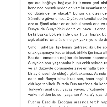
şartlara bağlaya bağlaya bir kısmını geri al
kendince önemli nedenleri var: bu insanların topr
döndüğünde ne olacak? Bunun da ötesinde r
Sünnilere güvenemez. O yüzden kendisince önemli
azalttı. Şimdi tekrar onları kabul etmek orta ve
Rusya da Suriye’deki deniz ve hava üslerine ya
belki başka bölgelerinde olsa Putin toprak bü
açık olabilirdi ama üslerine çok yakın yerlerde d
Şimdi Türk-Rus ilişkilerinin gelirsek: iki ülke
ortak çalışmaya kadar birçok birlikteliğe imza attı
Batı’dan tamamen değilse de kısmen koparman
Suriye’de son yaşananlar bunu ciddi şekilde risk
ve alt düzeyde görüşmeler zirveler hatta belk
bir ay öncesinde olduğu gibi bakamaz. Aslında 
dank etti: Rusya biraz biraz sert, hatta haşin 
oldukça tehlikeli. Burada Rus tarafında da kend
Türkiye’yi usul usul, yavaş yavaş, ürkütmed
varken birden bu son yaşanan Ankara’yı uyandı
Putin’in Esad ile Erdoğan arasında tercih yap