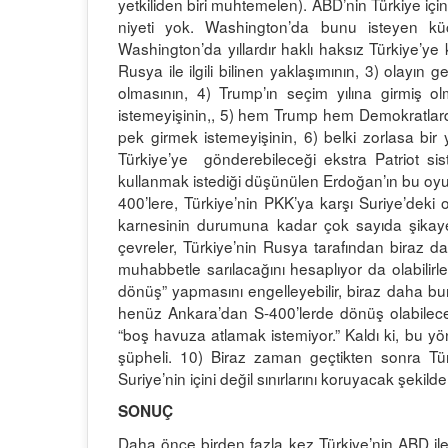
yetkiliden biri muhtemelen). ABD’nin Türkiye içi
niyeti yok. Washington’da bunu isteyen kü
Washington’da yıllardır haklı haksız Türkiye’ye 
Rusya ile ilgili bilinen yaklaşımının, 3) olayın
olmasının, 4) Trump’ın seçim yılına girmiş ol
istemeyişinin,, 5) hem Trump hem Demokratlard
pek girmek istemeyişinin, 6) belki zorlasa bir 
Türkiye’ye gönderebileceği ekstra Patriot sis
kullanmak istediği düşünülen Erdoğan’ın bu o
400’lere, Türkiye’nin PKK’ya karşı Suriye’dek
karnesinin durumuna kadar çok sayıda şikaye
çevreler, Türkiye’nin Rusya tarafından biraz d
muhabbetle sarılacağını hesaplıyor da olabilirl
dönüş” yapmasını engelleyebilir, biraz daha bur
henüz Ankara’dan S-400’lerde dönüş olabilece
“boş havuza atlamak istemiyor.” Kaldı ki, bu y
şüpheli. 10) Biraz zaman geçtikten sonra Tü
Suriye’nin içini değil sınırlarını koruyacak şeki
SONUÇ
Daha önce birden fazla kez Türkiye’nin ABD il