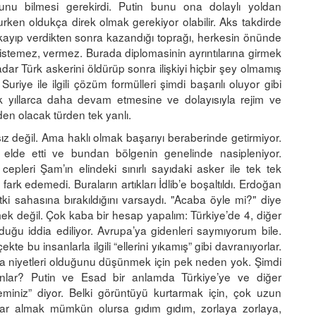
nu bilmesi gerekirdi. Putin bunu ona dolaylı yoldan
ken oldukça direk olmak gerekiyor olabilir. Aks takdirde
kayıp verdikten sonra kazandığı toprağı, herkesin önünde
istemez, vermez. Burada diplomasinin ayrıntılarına girmek
r Türk askerini öldürüp sonra ilişkiyi hiçbir şey olmamış
uriye ile ilgili çözüm formülleri şimdi başarılı oluyor gibi
ek yıllarca daha devam etmesine ve dolayısıyla rejim ve
en olacak türden tek yanlı.
ız değil. Ama haklı olmak başarıyı beraberinde getirmiyor.
elde etti ve bundan bölgenin genelinde nasipleniyor.
cepleri Şam’ın elindeki sınırlı sayıdaki asker ile tek tek
 fark edemedi. Buraların artıkları İdlib’e boşaltıldı. Erdoğan
 etki sahasına bırakıldığını varsaydı. "Acaba öyle mi?" diye
ek değil. Çok kaba bir hesap yapalım: Türkiye’de 4, diğer
lduğu iddia ediliyor. Avrupa’ya gidenleri saymıyorum bile.
e bu insanlarla ilgili “ellerini yıkamış” gibi davranıyorlar.
buna niyetleri olduğunu düşünmek için pek neden yok. Şimdi
lar? Putin ve Esad bir anlamda Türkiye’ye ve diğer
miniz” diyor. Belki görüntüyü kurtarmak için, çok uzun
nlar almak mümkün olursa gıdım gıdım, zorlaya zorlaya,