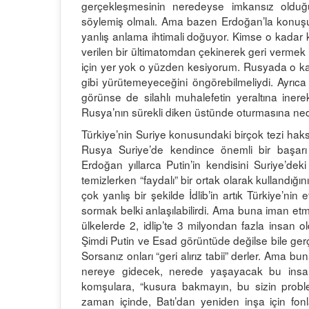
gerçekleşmesinin neredeyse imkansız olduğu
söylemiş olmalı. Ama bazen Erdoğan’la konuşur
yanlış anlama ihtimali doğuyor. Kimse o kadar 
verilen bir ültimatomdan çekinerek geri vermek 
için yer yok o yüzden kesiyorum. Rusyada o kada
gibi yürütemeyeceğini öngörebilmeliydi. Ayrıca S
görünse de silahlı muhalefetin yeraltına iner
Rusya’nın sürekli diken üstünde oturmasına ned
Türkiye’nin Suriye konusundaki birçok tezi haks
Rusya Suriye’de kendince önemli bir başarı 
Erdoğan yıllarca Putin’in kendisini Suriye’deki 
temizlerken “faydalı” bir ortak olarak kullandığını
çok yanlış bir şekilde İdlib’in artık Türkiye’nin
sormak belki anlaşılabilirdi. Ama buna iman etm
ülkelerde 2, idlip’te 3 milyondan fazla insan o
Şimdi Putin ve Esad görüntüde değilse bile gerçekt
Sorsanız onları “geri alırız tabii” derler. Ama 
nereye gidecek, nerede yaşayacak bu insan
komşulara, “kusura bakmayın, bu sizin proble
zaman içinde, Batı’dan yeniden inşa için fo