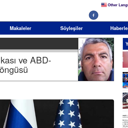
Other Lang
Makaleler
Söyleşiler
Haberle
Y
tikası ve ABD-
Döngüsü