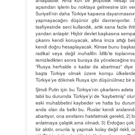
anlaşılabilir. Ama kurt bir jeopolitik hesap u
açısından işlerin bu noktaya gelmesine izin 
Suriyeli’nin daha Türkiye kapısına dayanmasının k
yapmayacağını düşünür gibi davranıyorlar. S
tasfiyesinde seni kullandık, artık sana fazla ih
yandan anlaşılır: Hiçbir devlet başkasına sempa
çıkarını kendi koruyacak, altına imza attığı b
kendi doğru hesaplayacak. Kimse bunu başkası iç
radikal veya değil muhalifin İdlib’te toplanm
temizledikten sonra buraya da yöneleceğine i
“Rusya herhalde o kadar da abartmaz” diye d
başta Türkiye olmak üzere komşu ülkelerdek
Türkiye’ye dökmek Rusya için düşünülmez bir s
Şimdi Putin için bu Türkiye’nin çıkarlarını adet
tabii bu durumda Türkiye’yi de “kaybetmiş” olu
eski muhabbetini kaybeder ve hatta bu durum
anda olan da belki bu. Ruslar kendi aralarında 
abartıyor, ona sınırlarını hatırlatmak gerekti, 2) 
anlatmaya çalıştık ama olmadı, 3) Erdoğan çok 
bir aktör, onunla iş yapmak kolay değil riskli, 