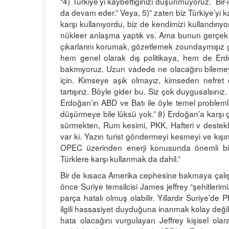
“4) Türkiye’yi kaybettiğinizi düşünmüyoruz. Bir-ik
da devam eder.” Veya, 5)” zaten biz Türkiye’yi k
karşı kullanıyordu, biz de kendimizi kullandırıyo
nükleer anlaşma yaptık vs. Ama bunun gerçek o
çıkarlarını korumak, gözetlemek zoundaymışız g
hem genel olarak dış politikaya, hem de Erdoğan
bakmıyoruz. Uzun vadede ne olacağını bilemey
için. Kimseye aşık olmayız, kimseden nefret de 
tartışırız. Böyle gider bu. Siz çok duygusalsınız
Erdoğan’ın ABD ve Batı ile öyle temel problemler
düşürmeye bile lüksü yok.” 8) Erdoğan’a karşı ç
sürmekten, Rum kesimi, PKK, Hafteri v deste
var ki. Yazın turist göndermeyi kesmeyi ve kışı
OPEC üzerinden enerji konusunda önemli bir i
Türklere karşı kullanmak da dahil.”
Bir de kısaca Amerika cephesine bakmaya çalışa
önce Suriye temsilcisi James jeffrey “şehitlerimiz
parça hatalı olmuş olabilir. Yıllardır Suriye’de
ilgili hassasiyet duyduğuna inanmak kolay değil 
hata olacağını vurgulayan Jeffrey kişisel ola