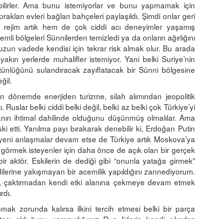
abilirler. Ama bunu istemiyorlar ve bunu yapmamak için
akları evleri bağları bahçeleri paylaşıldı. Şimdi onlar geri
ejim artık hem de çok ciddi acı deneyimler yaşamış
 bölgeleri Sünnilerden temizledi ya da onların ağırlığını
 uzun vadede kendisi için tekrar risk almak olur. Bu arada
kın yerlerde muhalifler istemiyor. Yani belki Suriye’nin
tünlüğünü sulandıracak zayıflatacak bir Sünni bölgesine
eğil.
 son dönemde enerjiden turizme, silah alımından jeopolitik
. Ruslar belki ciddi belki değil, belki az belki çok Türkiye’yi
ın ihtimal dahilinde olduğunu düşünmüş olmalılar. Ama
i etti. Yanılma payı bırakarak denebilir ki, Erdoğan Putin
i yeni anlaşmalar devam etse de Türkiye artık Moskova’ya
görmek isteyenler için daha önce de açık olan bir gerçek
bir aktör. Eskilerin de dediği gibi “onunla yatağa girmek”
ilerine yakışmayan bir acemilik yapıldığını zannediyorum.
en, çaktırmadan kendi etki alanına çekmeye devam etmek
rdı.
mak zorunda kalırsa ilkini tercih etmesi belki bir parça