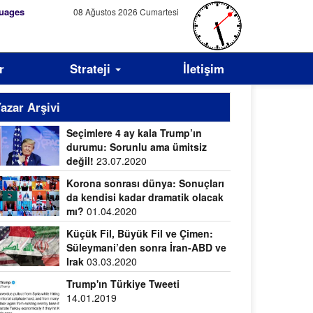
uages
08 Ağustos 2026 Cumartesi
r
Strateji
İletişim
azar Arşivi
Seçimlere 4 ay kala Trump’ın
durumu: Sorunlu ama ümitsiz
değil!
23.07.2020
Korona sonrası dünya: Sonuçları
da kendisi kadar dramatik olacak
mı?
01.04.2020
Küçük Fil, Büyük Fil ve Çimen:
Süleymani’den sonra İran-ABD ve
Irak
03.03.2020
Trump'ın Türkiye Tweeti
14.01.2019