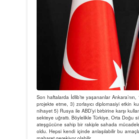
Son haftalarda İdlib’te yaşananlar Ankara’nın, 1
projekte etme, 3) zorlayıcı diplomasiyi etkin 
nihayet 5) Rusya ile ABD’yi birbirine karşı ku
sekteye uğrattı. Böylelikle Türkiye, Orta Doğu s
ateşgücüne sahip bir rakiple sahada mücadele et
oldu. Hepsi kendi içinde anlaşılabilir bu amaçl
maharet gerekiyor olabilir.