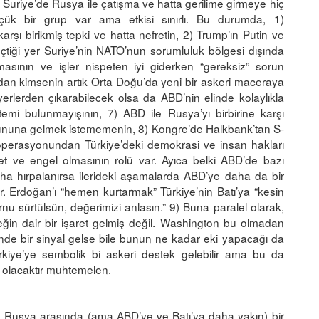
n Suriye’de Rusya ile çatışma ve hatta gerilime girmeye hiç
çük bir grup var ama etkisi sınırlı. Bu durumda, 1)
karşı birikmiş tepki ve hatta nefretin, 2) Trump’ın Putin ve
 geçtiği yer Suriye’nin NATO’nun sorumluluk bölgesi dışında
masının ve işler nispeten iyi giderken “gereksiz” sorun
an kimsenin artık Orta Doğu’da yeni bir askeri maceraya
yerlerden çıkarabilecek olsa da ABD’nin elinde kolaylıkla
temi bulunmayışının, 7) ABD ile Rusya’yı birbirine karşı
yununa gelmek istememenin, 8) Kongre’de Halkbank’tan S-
i operasyonundan Türkiye’deki demokrasi ve insan hakları
t ve engel olmasının rolü var. Ayıca belki ABD’de bazı
aha hırpalanırsa ilerideki aşamalarda ABD’ye daha da bir
er. Erdoğan’ı “hemen kurtarmak” Türkiye’nin Batı’ya “kesin
nu sürtülsün, değerimizi anlasın.” 9) Buna paralel olarak,
ğin dair bir işaret gelmiş değil. Washington bu olmadan
önde bir sinyal gelse bile bunun ne kadar eki yapacağı da
rkiye’ye sembolik bi askeri destek gelebilir ama bu da
lde olacaktır muhtemelen.
e Rusya arasında (ama ABD’ye ve Batı’ya daha yakın) bir