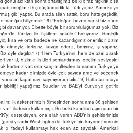
i gönül aldıktan sonra ortaklığımız belki biraz hıçkırık olsa
apabileceğimizi hiç düşünmedik ki. Türkiye bizi Amerika’ya
rmuş gibi yaptık. Bu arada silah sattık, boru hattı geçirdik,
lmadığını biliyorduk.” 6) “Erdoğan bazen sanki biz onun
ibi davranıyor. Elbette böyle bir sorumluluğumuz yok. Biz
’la Türkiye ile ilişkilere ‘seküler’ bakıyoruz, ideolojik
iz, kısa ve orta badede ne kazandığımız önemlidir bizim
etmeyiz, tartışırız, kavga ederiz, barışırız, iş yaparız,
. Biz öyle değiliz.” 7) “Hem Türkiye’nin, hem de özel olarak
i var ki, bizimle ilişkileri sonlandırmayı geçtim seviyesini
ok kartıımız var: ona karşı mültecileri tamamen Türkiye’ye
klemeye kadar elimizde öyle çok sayıda araç ve seçenek
n vanaları kapatmayı saymıyorum bile.” 9) Hatta bu listeye
şbirliği yaptığımız Suudlar ve BAE’yi Suriye’ye getirip
lım: ilk askerlerimizin ölmesinden sonra ama 36 şehitten
 var” ifadesini kullanmıştı. Bu belki kendileri açısından bir
 PKK’yı destekleyen, ona silah veren ABD’nin şehitlerimizle
(gerçi yıllardır Washington’da Türkiye’nin kaybedilmesinin
rak o ifadeyi kullanmayı hak eden az sayıdaki Amerikalı