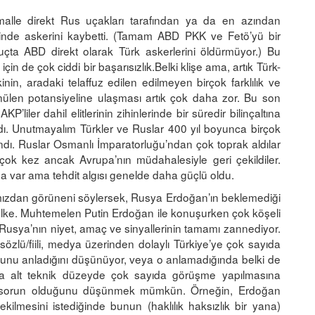
malle direkt Rus uçakları tarafından ya da en azından
zerinde askerini kaybetti. (Tamam ABD PKK ve Fetö’yü bir
uçta ABD direkt olarak Türk askerlerini öldürmüyor.) Bu
n de çok ciddi bir başarısızlık.Belki klişe ama, artık Türk-
kinin, aradaki telaffuz edilen edilmeyen birçok farklılık ve
nülen potansiyeline ulaşması artık çok daha zor. Bu son
P’liler dahil elitlerinin zihinlerinde bir süredir bilinçaltına
rdı. Unutmayalım Türkler ve Ruslar 400 yıl boyunca birçok
dı. Ruslar Osmanlı İmparatorluğu’ndan çok toprak aldılar
rçok kez ancak Avrupa’nın müdahalesiyle geri çekildiler.
ı da var ama tehdit algısı genelde daha güçlü oldu.
açımızdan görüneni söylersek, Rusya Erdoğan’ın beklemediği
r ülke. Muhtemelen Putin Erdoğan ile konuşurken çok köşeli
usya’nın niyet, amaç ve sinyallerinin tamamı zannediyor.
 sözlü/fiili, medya üzerinden dolaylı Türkiye’ye çok sayıda
bunu anladığını düşünüyor, veya o anlamadığında belki de
ha alt teknik düzeyde çok sayıda görüşme yapılmasına
kta sorun olduğunu düşünmek mümkün. Örneğin, Erdoğan
kilmesini istediğinde bunun (haklılık haksızlık bir yana)