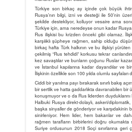
Türkiye son birkaç ay içinde çok büyük ihti
Rusya’nın bilgi, izni ve desteği ile 50’nin ü
şekilde destekliyor, kolluyor vesaire ama son
Türkiye için, ama neredeyse onun kadar Rusya içi
Rus ilişkisi bu krizden önceki gibi olamaz. İliş
karşılıklı şüpheye rağmen, sahip olduğu düşü
birkaç hafta Türk halkının ve bu ilişkiyi yürüten AK
çekilmiş “Rus tehdidi” korkusu tekrar canlandı
kez savaştılar ve bunların çoğunu Ruslar kazan
ve İstanbul kapılarına kadar dayandılar ve bi
İlişkinin özellikle son 100 yılda olumlu sayfalar
Ciddi bir yanılma payı bırakarak sınırlı bakış 
bir sertlik ve hatta gaddarlıkta davranabilen bi
konuşmuyor ve o da Rus liderden duyduklarını R
Halbuki Rusya direkt-dolaylı, askeri/diplomatik,
başka sinyaller de gönderiyor ve karşıdakinin 
sinirleniyor. Hem lider, hem bakanlar ve da
rağmen tarafların birbirlerini doğru okuma
Suriye ordusunun 2018 Soçi sınırlarına geri çe