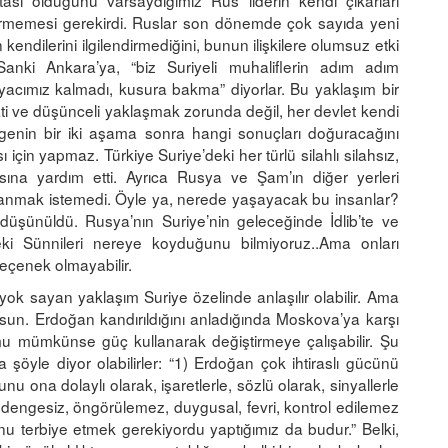
stası olduğunu varsaydığımız Rus liderin kendi çıkarları
vermemesi gerekirdi. Ruslar son dönemde çok sayıda yeni
endilerini ilgilendirmediğini, bunun ilişkilere olumsuz etki
anki Ankara’ya, “biz Suriyeli muhaliflerin adım adım
tiyacımız kalmadı, kusura bakma” diyorlar. Bu yaklaşım bir
ti ve düşünceli yaklaşmak zorunda değil, her devlet kendi
elgenin bir iki aşama sonra hangi sonuçları doğuracağını
in yapmaz. Türkiye Suriye’deki her türlü silahlı silahsız,
asına yardım etti. Ayrıca Rusya ve Şam’ın diğer yerleri
nanmak istemedi. Öyle ya, nerede yaşayacak bu insanlar?
üşünüldü. Rusya’nın Suriye’nin geleceğinde İdlib’te ve
i Sünnileri nereye koyduğunu bilmiyoruz..Ama onları
eçenek olmayabilir.
a yok sayan yaklaşım Suriye özelinde anlaşılır olabilir. Ama
rsun. Erdoğan kandırıldığını anladığında Moskova’ya karşı
u mümkünse güç kullanarak değiştirmeye çalışabilir. Şu
şöyle diyor olabilirler: “1) Erdoğan çok ihtiraslı gücünü
bunu ona dolaylı olarak, işaretlerle, sözlü olarak, sinyallerle
dengesiz, öngörülemez, duygusal, fevri, kontrol edilemez
onu terbiye etmek gerekiyordu yaptığımız da budur.” Belki,