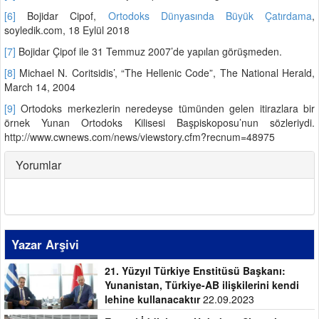
[6]
Bojidar Cipof,
Ortodoks Dünyasında Büyük Çatırdama
,
soyledik.com, 18 Eylül 2018
[7]
Bojidar Çipof ile 31 Temmuz 2007’de yapılan görüşmeden.
[8]
Michael N. Coritsidis’, “The Hellenic Code”, The National Herald,
March 14, 2004
[9]
Ortodoks merkezlerin neredeyse tümünden gelen itirazlara bir
örnek Yunan Ortodoks Kilisesi Başpiskoposu’nun sözleriydi.
http://www.cwnews.com/news/viewstory.cfm?recnum=48975
Yorumlar
Yazar Arşivi
21. Yüzyıl Türkiye Enstitüsü Başkanı:
Yunanistan, Türkiye-AB ilişkilerini kendi
lehine kullanacaktır
22.09.2023