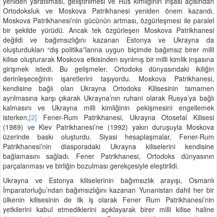
yeniden yaratılması, geliştirilmesi ve Rus kimliğinin inşası açısından
Ortodoksluk ve Moskova Patrikhanesi yeniden önem kazandı.
Moskova Patrikhanesi’nin gücünün artması, özgürleşmesi ile paralel
bir şekilde yürüdü. Ancak tek özgürleşen Moskova Patrikhanesi
değildi ve bağımsızlığını kazanan Estonya ve Ukrayna da
oluşturdukları “dış politika”larına uygun biçimde bağımsız birer milli
kilise oluşturarak Moskova etkisinden sıyrılmış bir milli kimlik inşasına
girişmek istedi. Bu gelişmeler, Ortodoks dünyasındaki ikiliğin
derinleşeceğinin işaretlerini taşıyordu. Moskova Patrikhanesi,
kendisine bağlı olan Ukrayna Ortodoks Kilisesinin tamamen
ayrılmasına karşı çıkarak Ukrayna’nın ruhani olarak Rusya’ya bağlı
kalmasını ve Ukrayna milli kimliğinin pekişmesini engellemek
isterken,
[2]
Fener-Rum Patrikhanesi, Ukrayna Otosefal Kilisesi
(1989) ve Kiev Patrikhanesi’ne (1992) yakın duruşuyla Moskova
üzerinde baskı oluşturdu. Siyasi hesaplaşmalar, Fener-Rum
Patrikhanesi’nin diasporadaki Ukrayna kiliselerini kendisine
bağlamasını sağladı. Fener Patrikhanesi, Ortodoks dünyasının
parçalanması ve birliğin bozulması gerekçesiyle eleştirildi.
Ukrayna ve Estonya kiliselerinin bağımsızlık arayışı, Osmanlı
İmparatorluğu’ndan bağımsızlığını kazanan Yunanistan dahil her bir
ülkenin kilisesinin de ilk iş olarak Fener Rum Patrikhanesi’nin
yetkilerini kabul etmediklerini açıklayarak birer milli kilise haline