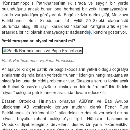
“Konstantinopolis Patrikhanesi’nin ilk sırada ve saygın bir yerde
bulunduğunu ancak bunun ona herhangi bir yetki tanımayacağını”
ısrarla vurguladığını görüyorduk. Bugün krizin derinleştiği, Moskova
Patrikhanesi Sen Sinodu’nun 14 Eylül 2018’deki olağanüstü
oturumda aldığı 69 sayılı karardaki “İstanbul Patriği’ni artık eşitler
arasında birinci olarak anmayacağız” ifadesinde
[6]
kendini gösteriyor.
Yetki tartışmaları siyasi mi ruhani mi?
Patrik Bartholomeos ve Papa Franciscus
Anlaşılıyor ki diğer patrik ve başpiskoposların yetkili olduğu coğrafya
sınırlarının dışında kalan yerlerde “ruhani” liderliğin hangi makama ait
olacağı konusunda ciddi problemler var. Diaspora sorunu toplanacak
bir Kutsal Konsey’de çözüme ulaştırılana dek de “ruhani” liderlik için
“siyasi” çekişme patrikhaneler arasında devam edecektir.
Esasen Ortodoks Hıristiyan olmayan ABD’nin ve Batı Avrupa
ülkelerinin AB vesilesiyle konuya müdahil olarak Fener Rum
Patrikhanesinin “ekümeniklik” mücadelesine destek vermeleri de bu
“siyasi boyutlu ruhani çekişme”yle ilgili. Nüfusları bakımından
Ortodoks diyebileceğimiz devletlerin destek bir yana “ekümeniklik”
iddiasına karşı çıkıyor olması Ortodoks dünyasındaki asıl paradoksu