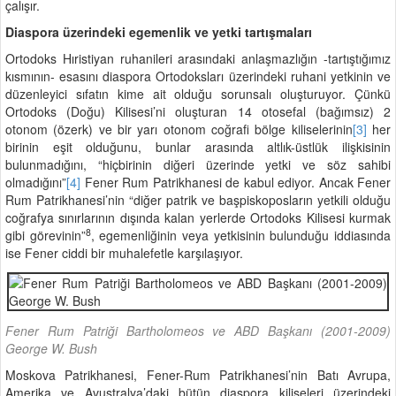
çalışır.
Diaspora üzerindeki egemenlik ve yetki tartışmaları
Ortodoks Hıristiyan ruhanileri arasındaki anlaşmazlığın -tartıştığımız
kısmının- esasını diaspora Ortodoksları üzerindeki ruhani yetkinin ve
düzenleyici sıfatın kime ait olduğu sorunsalı oluşturuyor. Çünkü
Ortodoks (Doğu) Kilisesi’ni oluşturan 14 otosefal (bağımsız) 2
otonom (özerk) ve bir yarı otonom coğrafi bölge kiliselerinin
[3]
her
birinin eşit olduğunu, bunlar arasında altlık-üstlük ilişkisinin
bulunmadığını, “hiçbirinin diğeri üzerinde yetki ve söz sahibi
olmadığını”
[4]
Fener Rum Patrikhanesi de kabul ediyor. Ancak Fener
Rum Patrikhanesi’nin “diğer patrik ve başpiskoposların yetkili olduğu
coğrafya sınırlarının dışında kalan yerlerde Ortodoks Kilisesi kurmak
8
gibi görevinin”
, egemenliğinin veya yetkisinin bulunduğu iddiasında
ise Fener ciddi bir muhalefetle karşılaşıyor.
Fener Rum Patriği Bartholomeos ve ABD Başkanı (2001-2009)
George W. Bush
Moskova Patrikhanesi, Fener-Rum Patrikhanesi’nin Batı Avrupa,
Amerika ve Avustralya’daki bütün diaspora kiliseleri üzerindeki