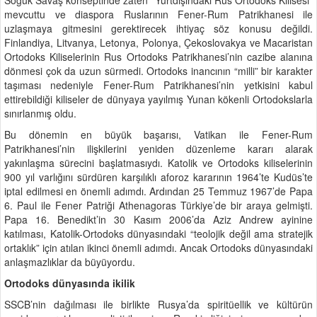
mevcuttu ve diaspora Ruslarının Fener-Rum Patrikhanesi ile
uzlaşmaya gitmesini gerektirecek ihtiyaç söz konusu değildi.
Finlandiya, Litvanya, Letonya, Polonya, Çekoslovakya ve Macaristan
Ortodoks Kiliselerinin Rus Ortodoks Patrikhanesi’nin cazibe alanına
dönmesi çok da uzun sürmedi. Ortodoks inancının “milli” bir karakter
taşıması nedeniyle Fener-Rum Patrikhanesi’nin yetkisini kabul
ettirebildiği kiliseler de dünyaya yayılmış Yunan kökenli Ortodokslarla
sınırlanmış oldu.
Bu dönemin en büyük başarısı, Vatikan ile Fener-Rum
Patrikhanesi’nin ilişkilerini yeniden düzenleme kararı alarak
yakınlaşma sürecini başlatmasıydı. Katolik ve Ortodoks kiliselerinin
900 yıl varlığını sürdüren karşılıklı aforoz kararının 1964’te Kudüs’te
iptal edilmesi en önemli adımdı. Ardından 25 Temmuz 1967’de Papa
6. Paul ile Fener Patriği Athenagoras Türkiye’de bir araya gelmişti.
Papa 16. Benedikt’in 30 Kasım 2006’da Aziz Andrew ayinine
katılması, Katolik-Ortodoks dünyasındaki “teolojik değil ama stratejik
ortaklık” için atılan ikinci önemli adımdı. Ancak Ortodoks dünyasındaki
anlaşmazlıklar da büyüyordu.
Ortodoks dünyasında ikilik
SSCB’nin dağılması ile birlikte Rusya’da spiritüellik ve kültürün