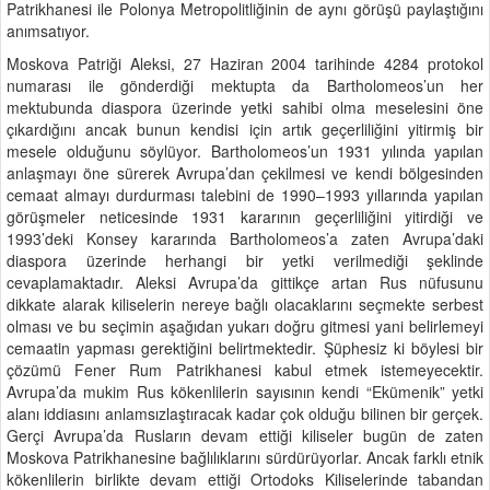
Patrikhanesi ile Polonya Metropolitliğinin de aynı görüşü paylaştığını
anımsatıyor.
Moskova Patriği Aleksi, 27 Haziran 2004 tarihinde 4284 protokol
numarası ile gönderdiği mektupta da Bartholomeos’un her
mektubunda diaspora üzerinde yetki sahibi olma meselesini öne
çıkardığını ancak bunun kendisi için artık geçerliliğini yitirmiş bir
mesele olduğunu söylüyor. Bartholomeos’un 1931 yılında yapılan
anlaşmayı öne sürerek Avrupa’dan çekilmesi ve kendi bölgesinden
cemaat almayı durdurması talebini de 1990–1993 yıllarında yapılan
görüşmeler neticesinde 1931 kararının geçerliliğini yitirdiği ve
1993’deki Konsey kararında Bartholomeos’a zaten Avrupa’daki
diaspora üzerinde herhangi bir yetki verilmediği şeklinde
cevaplamaktadır. Aleksi Avrupa’da gittikçe artan Rus nüfusunu
dikkate alarak kiliselerin nereye bağlı olacaklarını seçmekte serbest
olması ve bu seçimin aşağıdan yukarı doğru gitmesi yani belirlemeyi
cemaatin yapması gerektiğini belirtmektedir. Şüphesiz ki böylesi bir
çözümü Fener Rum Patrikhanesi kabul etmek istemeyecektir.
Avrupa’da mukim Rus kökenlilerin sayısının kendi “Ekümenik” yetki
alanı iddiasını anlamsızlaştıracak kadar çok olduğu bilinen bir gerçek.
Gerçi Avrupa’da Rusların devam ettiği kiliseler bugün de zaten
Moskova Patrikhanesine bağlılıklarını sürdürüyorlar. Ancak farklı etnik
kökenlilerin birlikte devam ettiği Ortodoks Kiliselerinde tabandan