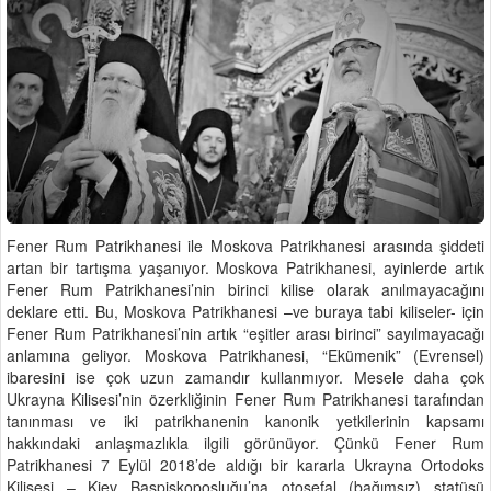
Fener Rum Patrikhanesi ile Moskova Patrikhanesi arasında şiddeti
artan bir tartışma yaşanıyor. Moskova Patrikhanesi, ayinlerde artık
Fener Rum Patrikhanesi’nin birinci kilise olarak anılmayacağını
deklare etti. Bu, Moskova Patrikhanesi –ve buraya tabi kiliseler- için
Fener Rum Patrikhanesi’nin artık “eşitler arası birinci” sayılmayacağı
anlamına geliyor. Moskova Patrikhanesi, “Ekümenik” (Evrensel)
ibaresini ise çok uzun zamandır kullanmıyor. Mesele daha çok
Ukrayna Kilisesi’nin özerkliğinin Fener Rum Patrikhanesi tarafından
tanınması ve iki patrikhanenin kanonik yetkilerinin kapsamı
hakkındaki anlaşmazlıkla ilgili görünüyor. Çünkü Fener Rum
Patrikhanesi 7 Eylül 2018’de aldığı bir kararla Ukrayna Ortodoks
Kilisesi – Kiev Başpiskoposluğu’na otosefal (bağımsız) statüsü