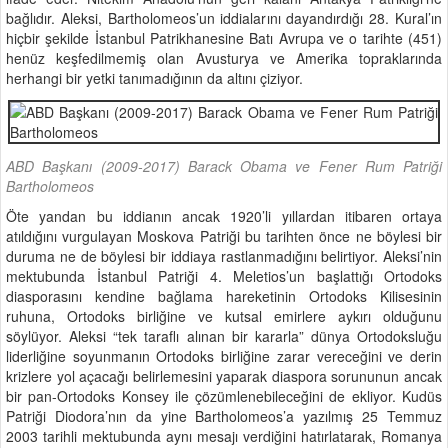
bağlıdır. Aleksi, Bartholomeos’un iddialarını dayandırdığı 28. Kural’ın
hiçbir şekilde İstanbul Patrikhanesine Batı Avrupa ve o tarihte (451)
henüz keşfedilmemiş olan Avusturya ve Amerika topraklarında
herhangi bir yetki tanımadığının da altını çiziyor.
ABD Başkanı (2009-2017) Barack Obama ve Fener Rum Patriği
Bartholomeos
Öte yandan bu iddianın ancak 1920’li yıllardan itibaren ortaya
atıldığını vurgulayan Moskova Patriği bu tarihten önce ne böylesi bir
duruma ne de böylesi bir iddiaya rastlanmadığını belirtiyor. Aleksi’nin
mektubunda İstanbul Patriği 4. Meletios’un başlattığı Ortodoks
diasporasını kendine bağlama hareketinin Ortodoks Kilisesinin
ruhuna, Ortodoks birliğine ve kutsal emirlere aykırı olduğunu
söylüyor. Aleksi “tek taraflı alınan bir kararla” dünya Ortodoksluğu
liderliğine soyunmanın Ortodoks birliğine zarar vereceğini ve derin
krizlere yol açacağı belirlemesini yaparak diaspora sorununun ancak
bir pan-Ortodoks Konsey ile çözümlenebileceğini de ekliyor. Kudüs
Patriği Diodora’nın da yine Bartholomeos’a yazılmış 25 Temmuz
2003 tarihli mektubunda aynı mesajı verdiğini hatırlatarak, Romanya