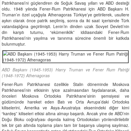
Patrikhanesi’ni güçlendiren de Soğuk Savaş yılları ve ABD desteği
oldu. 1948 yılında Fener-Rum Patrikhanesi için ABD Başkanı H.
Truman’ın özel uçağıyla Athenagoras Türkiye’ye getirilerek, usullere
aykırı olarak önce patrik seçilmiş, sonra da iki saat içerisinde Türk
vatandaşlığına geçirilmişti. Lenin’in dinden uzak Sovyet Devleti’nin
din karşıtı tutumu, “ekümeniklik” iddiasındaki Fener-Rum
Patrikhanesi’nin yayılma ve tanınma sürecine önemli bir katkıda
bulunmuştur.
ABD Başkanı (1945-1953) Harry Truman ve Fener Rum Patriği
(1948-1972) Athenagoras
Fener-Rum Patrikhanesi özellikle Stalin döneminde Moskova
Patrikhanesi’nin etkisinin iyice azalmasından faydalanarak, daha
önceleri Moskova Ortodoks Patrikhane’sinin şemsiyesi ve
güdümünde hareket eden Batı ve Orta Avrupa’daki Ortodoks
kiliselerini, Amerika ve Asya-Avustralya eksenindeki diğer kimi
“kardeş” kiliseleri etkisi altına almayı başardı. Ancak yine de ABD’nin
Doğu Bloku coğrafyası dışında kalmış Ortodoksları yönlendirilebilir
tek bir çatı altında toplama planı tam bir başarıya ulaşmış sayılmaz.
Soğuk Savaş konseptinde zaten “Yurtdışındaki Rus Ortodoks Kilisesi”