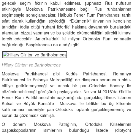
gelecek seçim fikrinin kabul edilmesi, şüphesiz Rus nüfusun
etkinliğiyle Moskova Patrikhanesine bağlı Rus ruhbanlarının
seçilmesiyle sonuçlanacaktır. Hâlbuki Fener Rum Patrikhanesi tarihi
sıfat olarak kullandığını söylediği “Ekümenik” ünvanının kendisine
tanıdığını iddia ettiği “ruhani liderlik” hakkına dayanarak buralardaki
atamaları bizzat yapmayı ve bu şekilde ekümenikliğini sürekli kılmayı
tercih edecektir. Amerika’daki iki milyon Ortodoks Rum cemaatin
bağlı olduğu Başpiskoposu da atadığı gibi.
Hillary Clinton ve Bartholomeos
Moskova Patrikhanesi gibi Kudüs Patrikhanesi, Romanya
Patrikhanesi ile Polonya Metropolitliği de diaspora sorununun oldu-
bittiye getirilemeyeceği ve ancak bir pan-Ortodoks Konsey ile
çözümlenebileceği görüşünü paylaşıyorlar. Ne var ki 2016’da Girit’te
Fener Rum Patrikhanesi’nin başkanlığında gerçekleştirilmek istenen
Kutsal ve Büyük Konsül’e Moskova ile birlikte bu üç kilisenin
katılmaması nedeniyle pan-Ortodoks toplantı gerçekleşememiş ve
sorun da çözümsüz kalmıştı.
O dönem Moskova Patriğinin, Ortodoks Kiliselerinin
başpiskoposlarının isimlerinin bulunduğu listede (diptych)