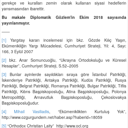
gerekçe ve kuralları zemin olarak kullanan siyasi hedeflerin
yansımasından ibarettir.
Bu makale Diplomatik Gözlem'in Ekim 2018 sayısında
yayınlanmıştır.
——
[1]
Yargıtay kararı incelemesi için bkz. Gözde Kılıç Yaşın,
Ekümenikliğin Yargı Mücadelesi, Cumhuriyet Strateji, Yıl: 4, Sayı:
166, 3 Eylül 2007
[2]
bkz. Anar Somuncuoğlu, “Ukrayna Ortodoksluğu ve Küresel
Hesaplar”, Cumhuriyet Strateji, S.52–2005
[3]
Bunlar ayinlerde sayıldıkları sıraya göre İstanbul Patrikliği,
İskenderiye Patrikliği, Antakya Patrikliği, Kudüs Patrikliği, Rusya
Patrikliği, Belgrat Patrikliği, Romanya Patrikliği, Bulgar Patrikliği, Tiflis
Patrikliği, Kıbrıs Başpiskoposluğu, Atina Başpiskoposluğu, Polonya
Metropolitliği, Arnavutluk Başpiskoposluğu, Çekoslovakya
Başpiskoposluğudur.
[4]
Mihail Vasiliadis
, “Ekümeniklikten Kurtuluş Yok”,
http://www.ozgurgundem.net/haber.asp?haberid=18059
[5]
“Orthodox Christian Laity” http://www.ocl.org