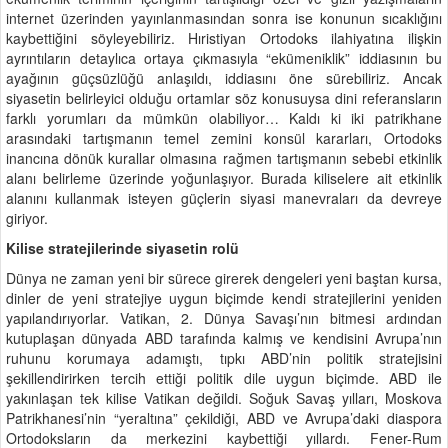
internet üzerinden yayınlanmasından sonra ise konunun sıcaklığını
kaybettiğini söyleyebiliriz. Hıristiyan Ortodoks ilahiyatına ilişkin
ayrıntıların detaylıca ortaya çıkmasıyla “ekümeniklik” iddiasının bu
ayağının güçsüzlüğü anlaşıldı, iddiasını öne sürebiliriz. Ancak
siyasetin belirleyici olduğu ortamlar söz konusuysa dini referansların
farklı yorumları da mümkün olabiliyor… Kaldı ki iki patrikhane
arasındaki tartışmanın temel zemini konsül kararları, Ortodoks
inancına dönük kurallar olmasına rağmen tartışmanın sebebi etkinlik
alanı belirleme üzerinde yoğunlaşıyor. Burada kiliselere ait etkinlik
alanını kullanmak isteyen güçlerin siyasi manevraları da devreye
giriyor.
Kilise stratejilerinde siyasetin rolü
Dünya ne zaman yeni bir sürece girerek dengeleri yeni baştan kursa,
dinler de yeni stratejiye uygun biçimde kendi stratejilerini yeniden
yapılandırıyorlar. Vatikan, 2. Dünya Savaşı’nın bitmesi ardından
kutuplaşan dünyada ABD tarafında kalmış ve kendisini Avrupa’nın
ruhunu korumaya adamıştı, tıpkı ABD’nin politik stratejisini
şekillendirirken tercih ettiği politik dile uygun biçimde. ABD ile
yakınlaşan tek kilise Vatikan değildi. Soğuk Savaş yılları, Moskova
Patrikhanesi’nin “yeraltına” çekildiği, ABD ve Avrupa’daki diaspora
Ortodoksların da merkezini kaybettiği yıllardı. Fener-Rum