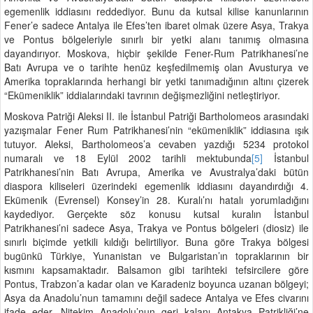
egemenlik iddiasını reddediyor. Bunu da kutsal kilise kanunlarının
Fener’e sadece Antalya ile Efes’ten ibaret olmak üzere Asya, Trakya
ve Pontus bölgeleriyle sınırlı bir yetki alanı tanımış olmasına
dayandırıyor. Moskova, hiçbir şekilde Fener-Rum Patrikhanesi’ne
Batı Avrupa ve o tarihte henüz keşfedilmemiş olan Avusturya ve
Amerika topraklarında herhangi bir yetki tanımadığının altını çizerek
“Ekümeniklik” iddialarındaki tavrının değişmezliğini netleştiriyor.
Moskova Patriği Aleksi II. ile İstanbul Patriği Bartholomeos arasındaki
yazışmalar Fener Rum Patrikhanesi’nin “ekümeniklik” iddiasına ışık
tutuyor. Aleksi, Bartholomeos’a cevaben yazdığı 5234 protokol
numaralı ve 18 Eylül 2002 tarihli mektubunda
[5]
İstanbul
Patrikhanesi’nin Batı Avrupa, Amerika ve Avustralya’daki bütün
diaspora kiliseleri üzerindeki egemenlik iddiasını dayandırdığı 4.
Ekümenik (Evrensel) Konsey’in 28. Kuralı’nı hatalı yorumladığını
kaydediyor. Gerçekte söz konusu kutsal kuralın İstanbul
Patrikhanesi’ni sadece Asya, Trakya ve Pontus bölgeleri (diosiz) ile
sınırlı biçimde yetkili kıldığı belirtiliyor. Buna göre Trakya bölgesi
bugünkü Türkiye, Yunanistan ve Bulgaristan’ın topraklarının bir
kısmını kapsamaktadır. Balsamon gibi tarihteki tefsircilere göre
Pontus, Trabzon’a kadar olan ve Karadeniz boyunca uzanan bölgeyi;
Asya da Anadolu’nun tamamını değil sadece Antalya ve Efes civarını
ifade eder. Nitekim Anadolu’nun geri kalanı Antakya Patrikliği’ne