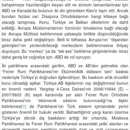
bahşetmeye hazırlandığını beyan etti ve sürecin tamamlanması için
ABD ve Kanada’da bulunun iki din görevlisini Kiev’e tayin etti. Ancak
bundan fazlası var: Diaspora Ortodokslarının hangi kiliseye bağlı
olacağı tartışması. Konu, Türkiye ve Balkan ülkelerinin de dahil
edildiği, Avrupa Müslümanlarının tümünün fetvalarına bağlı olacağı
bir Avrupa Müftüsü belirlenmesi çabasıyla birlikte düşünüldüğünde
biraz daha şekil değiştiriyor. Belli ki bilhassa Avrupa’nın “dışarıdan
gelmişleri”nin yönlendirileceği merkezlerin belirlenmesine ihtiyaç
duyuluyor. Bu “merkez” ya da “tek ses” belirleme girişimlerinde- biraz
daha geniş bir coğrafya için- ABD de rol oynuyor.
İki patrikhane arasındaki gerilim, ABD ve AB’den gelmekte olan
“Fener Rum Patrikhanesi’nin Ekümeniklik iddiasını tanı” baskısı
nedeniyle Türkiye’yi doğrudan ilgilendiriyor. Bu baskının artık öncelikli
konu olmadığı aşikar. Türkiye-AB ilişkilerinin ray değiştirmesi bunun
en önemli nedeni. Yargıtay 4.Ceza Dairesi’nin 2006/10694 (E) –
2007/5603 (K) sayılı kararında yer alan Fener Rum Ortodoks
Patrikhanesi’nin “ekümenik sıfatının bulunmadığı”na ilişkin
belirlemesi
[1]
de Patrikhane’nin Türk sistemi içerisindeki yerini
gösteren önemli bir hukuki veridir. Bahsettiğimiz yargı kararı üzerine
Türkiye’ye dönük dış baskıların arttığı bir ortamda, Moskova
Patrikhanesi ile Fener Rum Patrikhanesi arasındaki yetki alanları ve
ekümenlik teriminin içeriğinin tartışıldığı özel ve gizli yazışmaların