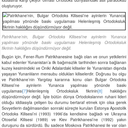
oluşturuyor.
Patrikhane’nin, Bulgar Ortodoks Kilisesi’ne ayinlerin Yunanca
yapılması yönünde baskı uygulaması Helenleşmiş Ortodoksluk
fikrinin haklılığını düşündürmüyor değil.
Bugün için, Fener-Rum Patrikhanesine bağlı olan ve onun yetkilerini
kabul edenler Yunanistan’a ilk bağımsızlık tarihinden sonra bağlanan
kuzey kesimindeki ve Oniki Adalardaki kiliseler ile Yunanistan dışında
yaşayan Yunanlıların mensubu oldukları kiliselerdir. Doğrusu bu olgu
ve Patrikhane’nin Yargıtay kararına konu olan Bulgar Ortodoks
Kilisesi’ne ayinlerin Yunanca yapılması yönünde baskı
uygulaması
[7]
Helenleşmiş Ortodoksluk fikrinin
[8]
haklılığını
düşündürmüyor değil. İşte bütün dünya Ortodokslarının ruhani lideri
olduğu iddiasıyla çelişen bu durumu bertaraf etmek için olsa gerek
Sovyetlerin dağılmasından sonraki süreçte kurulan Estonya Apostolik
Ortodoks Kilisesi’ni (1993) 1996’da kendisine bağladı ve Ukrayna
Otosefal Kilisesi (1989) ve Kiev Patrikhanesi’ne (1992) yakın
duruşunu da sürdürdü. Bu sadece Moskova Patrikhanesi ile var olan