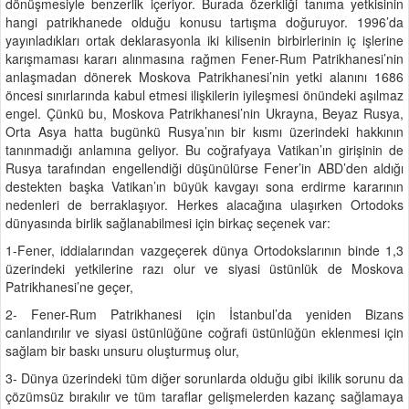
dönüşmesiyle benzerlik içeriyor. Burada özerkliği tanıma yetkisinin
hangi patrikhanede olduğu konusu tartışma doğuruyor. 1996’da
yayınladıkları ortak deklarasyonla iki kilisenin birbirlerinin iç işlerine
karışmaması kararı alınmasına rağmen Fener-Rum Patrikhanesi’nin
anlaşmadan dönerek Moskova Patrikhanesi’nin yetki alanını 1686
öncesi sınırlarında kabul etmesi ilişkilerin iyileşmesi önündeki aşılmaz
engel. Çünkü bu, Moskova Patrikhanesi’nin Ukrayna, Beyaz Rusya,
Orta Asya hatta bugünkü Rusya’nın bir kısmı üzerindeki hakkının
tanınmadığı anlamına geliyor. Bu coğrafyaya Vatikan’ın girişinin de
Rusya tarafından engellendiği düşünülürse Fener’in ABD’den aldığı
destekten başka Vatikan’ın büyük kavgayı sona erdirme kararının
nedenleri de berraklaşıyor. Herkes alacağına ulaşırken Ortodoks
dünyasında birlik sağlanabilmesi için birkaç seçenek var:
1-Fener, iddialarından vazgeçerek dünya Ortodokslarının binde 1,3
üzerindeki yetkilerine razı olur ve siyasi üstünlük de Moskova
Patrikhanesi’ne geçer,
2- Fener-Rum Patrikhanesi için İstanbul’da yeniden Bizans
canlandırılır ve siyasi üstünlüğüne coğrafi üstünlüğün eklenmesi için
sağlam bir baskı unsuru oluşturmuş olur,
3- Dünya üzerindeki tüm diğer sorunlarda olduğu gibi ikilik sorunu da
çözümsüz bırakılır ve tüm taraflar gelişmelerden kazanç sağlamaya