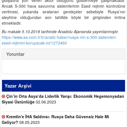
gidişatına yön veren aktör olduğunu göstermeye çalışmaktadır.
Ancak S-300 hava savunma sistemlerinin Esed rejimin kontrolüne
verilmesi, yukarıda sıralanan gerekçeler sebebiyle Rusya’nın
aleyhine olduğundan son tahlilde böyle bir girişimden imtina
etmektedir.
Bu makale 5.10.2018 tarihinde Anadolu Ajansında yayımlanmıştır.
https://www.aa.com.tr/tr/analiz-haber/rusya-nin-s-300-sistemleri-
esed-rejimini-koruyacak-mi/1273460
Yorumlar
Yazar Arşivi
Çin’in Orta Asya’da Liderlik Yarışı: Ekonomik Hegemonyadan
Siyasi Üstünlüğe
02.06.2023
Kremlin'e İHA Saldırısı: Rusya Daha Güvensiz Hale Mi
Geliyor?
08.05.2023