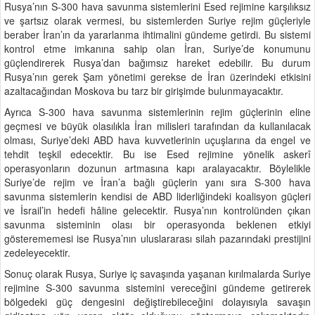
Rusya’nın S-300 hava savunma sistemlerini Esed rejimine karşılıksız
ve şartsız olarak vermesi, bu sistemlerden Suriye rejim güçleriyle
beraber İran’ın da yararlanma ihtimalini gündeme getirdi. Bu sistemi
kontrol etme imkanına sahip olan İran, Suriye’de konumunu
güçlendirerek Rusya’dan bağımsız hareket edebilir. Bu durum
Rusya’nın gerek Şam yönetimi gerekse de İran üzerindeki etkisini
azaltacağından Moskova bu tarz bir girişimde bulunmayacaktır.
Ayrıca S-300 hava savunma sistemlerinin rejim güçlerinin eline
geçmesi ve büyük olasılıkla İran milisleri tarafından da kullanılacak
olması, Suriye’deki ABD hava kuvvetlerinin uçuşlarına da engel ve
tehdit teşkil edecektir. Bu ise Esed rejimine yönelik askerî
operasyonların dozunun artmasına kapı aralayacaktır. Böylelikle
Suriye’de rejim ve İran’a bağlı güçlerin yanı sıra S-300 hava
savunma sistemlerin kendisi de ABD liderliğindeki koalisyon güçleri
ve İsrail’in hedefi hâline gelecektir. Rusya’nın kontrolünden çıkan
savunma sisteminin olası bir operasyonda beklenen etkiyi
gösterememesi ise Rusya’nın uluslararası silah pazarındaki prestijini
zedeleyecektir.
Sonuç olarak Rusya, Suriye iç savaşında yaşanan kırılmalarda Suriye
rejimine S-300 savunma sistemini vereceğini gündeme getirerek
bölgedeki güç dengesini değiştirebileceğini dolayısıyla savaşın