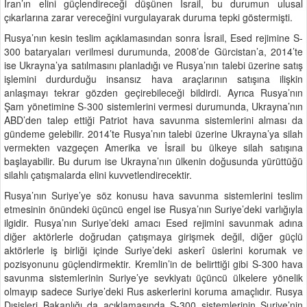
İran’ın elini güçlendireceği düşünen İsrail, bu durumun ulusal
çıkarlarına zarar vereceğini vurgulayarak duruma tepki göstermişti.
Rusya’nın kesin teslim açıklamasından sonra İsrail, Esed rejimine S-
300 bataryaları verilmesi durumunda, 2008’de Gürcistan’a, 2014’te
ise Ukrayna’ya satılmasını planladığı ve Rusya’nın talebi üzerine satış
işlemini durdurduğu insansız hava araçlarının satışına ilişkin
anlaşmayı tekrar gözden geçirebileceği bildirdi. Ayrıca Rusya’nın
Şam yönetimine S-300 sistemlerini vermesi durumunda, Ukrayna’nın
ABD’den talep ettiği Patriot hava savunma sistemlerini alması da
gündeme gelebilir. 2014’te Rusya’nın talebi üzerine Ukrayna’ya silah
vermekten vazgeçen Amerika ve İsrail bu ülkeye silah satışına
başlayabilir. Bu durum ise Ukrayna’nın ülkenin doğusunda yürüttüğü
silahlı çatışmalarda elini kuvvetlendirecektir.
Rusya’nın Suriye’ye söz konusu hava savunma sistemlerini teslim
etmesinin önündeki üçüncü engel ise Rusya’nın Suriye’deki varlığıyla
ilgidir. Rusya’nın Suriye’deki amacı Esed rejimini savunmak adına
diğer aktörlerle doğrudan çatışmaya girişmek değil, diğer güçlü
aktörlerle iş birliği içinde Suriye’deki askerî üslerini korumak ve
pozisyonunu güçlendirmektir. Kremlin’in de belirttiği gibi S-300 hava
savunma sistemlerinin Suriye’ye sevkiyatı üçüncü ülkelere yönelik
olmayıp sadece Suriye’deki Rus askerlerini koruma amaçlıdır. Rusya
Dışişleri Bakanlığı da açıklamasında S-300 sistemlerinin Suriye’nin