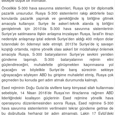
sebeple düşük bir ihtimaldir.
Öncelikle S-300 hava savunma sistemleri, Rusya için bir diplomatik
pazarlık unsurudur. Rusya S-300 sistemlerini rakip aktörlerle bazı
konularda pazarlık yapmak ve gerektiğinde iş birliğine gitmek
amacıyla kullanıyor. Suriye ile askerî-teknik alanda iş birliğini
genişletmek için 2010’da S-300 hava savunma sistemlerinin
Suriye’ye satılmasına ilişkin anlaşma imzalayan Rusya, İsrail’in itirazı
nedeniyle anlaşmayı iptal ederek Suriye’den aldığı 400 milyon dolar
tutarındaki ön ödemeyi iade etmişti. 2013’te Suriye’de iç savaşın
kızıştığı ortamda, rejime yönelik olası askerî bir müdahaleyi önlemek
amacıyla Rusya, S-300 bataryalarının Suriye’ye sevkini yeniden
gündeme taşımıştı. S-300 bataryalarının rejimin elini
güçlendireceğini, muhalefetle görüşmekten kaçınmasına yol
açacağını ve böylelikle Suriye’de barış sürecinin sekteye
uğrayacağını söyleyen ABD bu girişime muhalefet etmiş, Rusya çok
geçmeden bu konuda geri adım atmak durumunda kalmıştı.
Esed rejiminin Doğu Guta’da sivillere karşı kimyasal silah kullanması
sebebiyle, 14 Nisan 2018’de Rusya’nın itirazlarına rağmen ABD
liderliğindeki koalisyon güçlerinin Esed rejimine yönelik hava
operasyonu düzenlemesinden sonra Rusya, Esed rejimine S-300
hava savunma sistemlerinin verilmesini tekrar gündeme getirse de
bu doğrultuda herhangi bir adım atmamıştı. Lakin 17 Eylül’deki