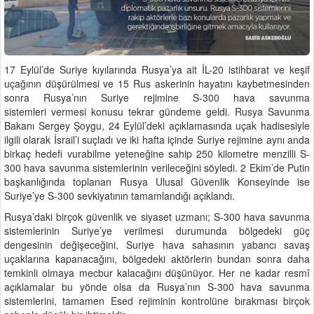
17 Eylül’de Suriye kıyılarında Rusya’ya ait İL-20 istihbarat ve keşif
uçağının düşürülmesi ve 15 Rus askerinin hayatını kaybetmesinden
sonra Rusya’nın Suriye rejimine S-300 hava savunma
sistemleri vermesi konusu tekrar gündeme geldi. Rusya Savunma
Bakanı Sergey Şoygu, 24 Eylül’deki açıklamasında uçak hadisesiyle
ilgili olarak İsrail’i suçladı ve iki hafta içinde Suriye rejimine aynı anda
birkaç hedefi vurabilme yeteneğine sahip 250 kilometre menzilli S-
300 hava savunma sistemlerinin verileceğini söyledi. 2 Ekim’de Putin
başkanlığında toplanan Rusya Ulusal Güvenlik Konseyinde ise
Suriye’ye S-300 sevkiyatının tamamlandığı açıklandı.
Rusya’daki birçok güvenlik ve siyaset uzmanı; S-300 hava savunma
sistemlerinin Suriye’ye verilmesi durumunda bölgedeki güç
dengesinin değişeceğini, Suriye hava sahasının yabancı savaş
uçaklarına kapanacağını, bölgedeki aktörlerin bundan sonra daha
temkinli olmaya mecbur kalacağını düşünüyor. Her ne kadar resmî
açıklamalar bu yönde olsa da Rusya’nın S-300 hava savunma
sistemlerini, tamamen Esed rejiminin kontrolüne bırakması birçok