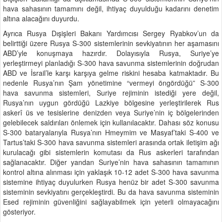
hava sahasının tamamını değil, ihtiyaç duyulduğu kadarını denetim
altına alacağını duyurdu.
Ayrıca Rusya Dışişleri Bakanı Yardımcısı Sergey Ryabkov’un da
belirttiği üzere Rusya S-300 sistemlerinin sevkiyatının her aşamasını
ABD’yle konuşmaya hazırdır. Dolayısıyla Rusya, Suriye’ye
yerleştirmeyi planladığı S-300 hava savunma sistemlerinin doğrudan
ABD ve İsrail’le karşı karşıya gelme riskini hesaba katmaktadır. Bu
nedenle Rusya’nın Şam yönetimine “vermeyi öngördüğü” S-300
hava savunma sistemleri, Suriye rejiminin istediği yere değil,
Rusya’nın uygun gördüğü Lazkiye bölgesine yerleştirilerek Rus
askerî üs ve tesislerine denizden veya Suriye’nin iç bölgelerinden
gelebilecek saldırıları önlemek için kullanılacaktır. Dahası söz konusu
S-300 bataryalarıyla Rusya’nın Hmeymim ve Masyaf’taki S-400 ve
Tartus’taki S-300 hava savunma sistemleri arasında ortak iletişim ağı
kurulacağı gibi sistemlerin komutası da Rus askerleri tarafından
sağlanacaktır. Diğer yandan Suriye’nin hava sahasının tamamının
kontrol altına alınması için yaklaşık 10-12 adet S-300 hava savunma
sistemine ihtiyaç duyulurken Rusya henüz bir adet S-300 savunma
sisteminin sevkiyatını gerçekleştirdi. Bu da hava savunma sisteminin
Esed rejiminin güvenliğini sağlayabilmek için yeterli olmayacağını
gösteriyor.