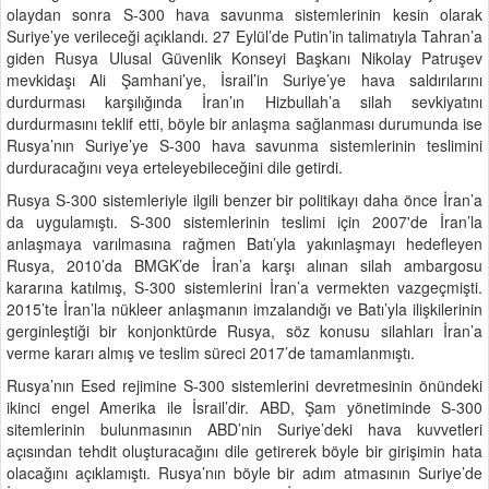
olaydan sonra S-300 hava savunma sistemlerinin kesin olarak
Suriye’ye verileceği açıklandı. 27 Eylül’de Putin’in talimatıyla Tahran’a
giden Rusya Ulusal Güvenlik Konseyi Başkanı Nikolay Patruşev
mevkidaşı Ali Şamhani’ye, İsrail’in Suriye’ye hava saldırılarını
durdurması karşılığında İran’ın Hizbullah’a silah sevkiyatını
durdurmasını teklif etti, böyle bir anlaşma sağlanması durumunda ise
Rusya’nın Suriye’ye S-300 hava savunma sistemlerinin teslimini
durduracağını veya erteleyebileceğini dile getirdi.
Rusya S-300 sistemleriyle ilgili benzer bir politikayı daha önce İran’a
da uygulamıştı. S-300 sistemlerinin teslimi için 2007'de İran’la
anlaşmaya varılmasına rağmen Batı’yla yakınlaşmayı hedefleyen
Rusya, 2010’da BMGK’de İran’a karşı alınan silah ambargosu
kararına katılmış, S-300 sistemlerini İran’a vermekten vazgeçmişti.
2015’te İran’la nükleer anlaşmanın imzalandığı ve Batı’yla ilişkilerinin
gerginleştiği bir konjonktürde Rusya, söz konusu silahları İran’a
verme kararı almış ve teslim süreci 2017’de tamamlanmıştı.
Rusya’nın Esed rejimine S-300 sistemlerini devretmesinin önündeki
ikinci engel Amerika ile İsrail’dir. ABD, Şam yönetiminde S-300
sitemlerinin bulunmasının ABD’nin Suriye’deki hava kuvvetleri
açısından tehdit oluşturacağını dile getirerek böyle bir girişimin hata
olacağını açıklamıştı. Rusya’nın böyle bir adım atmasının Suriye’de