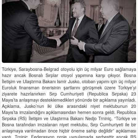
Türkiye, Saraybosna-Belgrad otoyolu için üç milyar Euro sağlamaya
hazır ancak Bosnalı Sırplar otoyol yapımına karşı çıkıyor. Bosna
İletişim ve Ulaştırma Bakanı Ismir Jusko, otoban yapımı için üç milyar
Euroluk finansman önerisinin şartlarını görüşmek üzere Türkiye’yi
ziyarete hazırlanırken Sırp Cumhuriyeti (Republica Sırpska) 23
Mayıs’ta anlaşmayı desteklemedikleri yönünde bir açıklama yayınladı.
Açıklama, Jusko’nun iki ülke arasındaki niyet mektubunun 20
Mayıs’ta imzalandığını açıklamasından hemen sonra geldi. Republica
Sırpska (RS) İletişim ve Ulaştırma Bakanı Nedjo Trniniç, “Türkiye ve
Bosna tarafından imzalanan niyet mektubu, Sırp Cumhuriyeti ile bir
anlaşmaya varılmadan önce hiçbir öneme sahip değildir” açıklaması
yaptı. Trniniç, Federasyon proje uygulamada serbesttir ancak RS