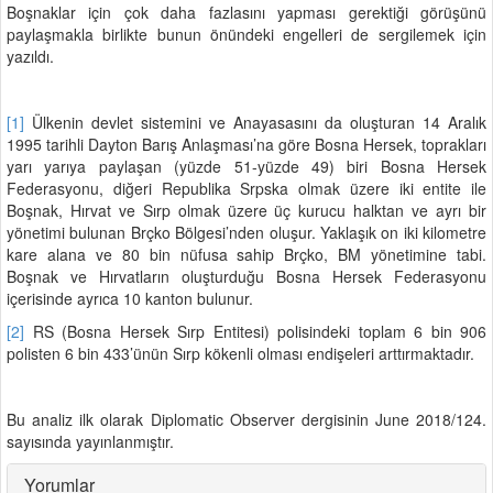
Boşnaklar için çok daha fazlasını yapması gerektiği görüşünü
paylaşmakla birlikte bunun önündeki engelleri de sergilemek için
yazıldı.
[1]
Ülkenin devlet sistemini ve Anayasasını da oluşturan 14 Aralık
1995 tarihli Dayton Barış Anlaşması’na göre Bosna Hersek, toprakları
yarı yarıya paylaşan (yüzde 51-yüzde 49) biri Bosna Hersek
Federasyonu, diğeri Republika Srpska olmak üzere iki entite ile
Boşnak, Hırvat ve Sırp olmak üzere üç kurucu halktan ve ayrı bir
yönetimi bulunan Brçko Bölgesi’nden oluşur. Yaklaşık on iki kilometre
kare alana ve 80 bin nüfusa sahip Brçko, BM yönetimine tabi.
Boşnak ve Hırvatların oluşturduğu Bosna Hersek Federasyonu
içerisinde ayrıca 10 kanton bulunur.
[2]
RS (Bosna Hersek Sırp Entitesi) polisindeki toplam 6 bin 906
polisten 6 bin 433’ünün Sırp kökenli olması endişeleri arttırmaktadır.
Bu analiz ilk olarak Diplomatic Observer dergisinin June 2018/124.
sayısında yayınlanmıştır.
Yorumlar