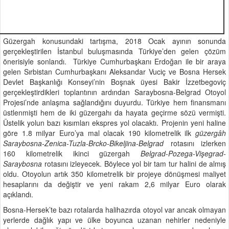
Güzergah konusundaki tartışma, 2018 Ocak ayının sonunda
gerçekleştirilen İstanbul buluşmasında Türkiye’den gelen çözüm
önerisiyle sonlandı. Türkiye Cumhurbaşkanı Erdoğan ile bir araya
gelen Sırbistan Cumhurbaşkanı Aleksandar Vuciç ve Bosna Hersek
Devlet Başkanlığı Konseyi’nin Boşnak üyesi Bakir İzzetbegoviç
gerçekleştirdikleri toplantının ardından Saraybosna-Belgrad Otoyol
Projesi’nde anlaşma sağlandığını duyurdu. Türkiye hem finansmanı
üstlenmişti hem de iki güzergahı da hayata geçirme sözü vermişti.
Üstelik yolun bazı kısımları ekspres yol olacaktı. Projenin yeni haline
göre 1.8 milyar Euro’ya mal olacak 190 kilometrelik ilk
güzergâh
Saraybosna-Zenica-Tuzla-Brcko-Bikeljina-Belgrad
rotasını izlerken
160 kilometrelik ikinci güzergah
Belgrad-Pozega-Vişegrad-
Saraybosna
rotasını izleyecek. Böylece yol bir tam tur halini de almış
oldu. Otoyolun artık 350 kilometrelik bir projeye dönüşmesi maliyet
hesaplarını da değiştir ve yeni rakam 2,6 milyar Euro olarak
açıklandı.
Bosna-Hersek’te bazı rotalarda halihazırda otoyol var ancak olmayan
yerlerde dağlık yapı ve ülke boyunca uzanan nehirler nedeniyle