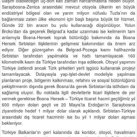
ulaşım olabileceğin üç-dört katı zaman harcanmasına neden oluyor.
Saraybosna-Zenica arasındaki mevcut otoyola ülkenin en büyük
endüstriyel bölgesi olan ve yarım milyon nüfuslu Tuzla’nın da
bağlanması zaten ülke ekonomi için başlı başına büyük bir hizmet.
Günde 22 bin aracın bu yolu kullanacağı düşünülüyor. Yolun
Brcko’dan da geçerek Belgrad’a kadar uzanması ise kelimenin tam
anlamıyla Bosna-Hersek toprak bütünlüğü bakımında da Bosna
Hersek Sırbistan ilişkilerinin gelişmesi bakımından da önem arz
ediyor. Diğer güzergahın da Belgrad-Pozega kısmı halihazırda
Sırbistan tarafından yapılmakta ve hattı tamamlayacak 160
kilometrelik kısım da Türkiye tarafından inşa edilecek. Otoyol yapımını
Türkiye üstlendi ancak Türk şirketleri yerli işgücü kullanarak projeyi
tamamlayacak. Dolayısıyla yap-işlet-devlet modeliyle yapılması
planlanan proje, bölgenin kalkınması, refahını ve sosyal bütünlüğünü
pekiştirmenin dışında gerek Bosna’da gerek Sırbistan’da istihdam da
sağlamış oluyor. Bu noktada ilgili devletlerle ticari ilişkilere de yer
vermek gerekirse Bosna Hersek – Türkiye ticaret hacmi geçtiğimiz yıl
600 milyon doları geçti ve 20 Mayıs’ta Erdoğan’ın Saraybosna
ziyaretinde hedef 1 milyar dolar olarak açıklandı. Sırbistan-Türkiye
arasındaki dış ticaret hacminin ise bu yıl 1 milyar doları aşması
bekleniyor.
Türkiye Balkanlar’ın geri kalanında da koridor, otoyol, havalimanı