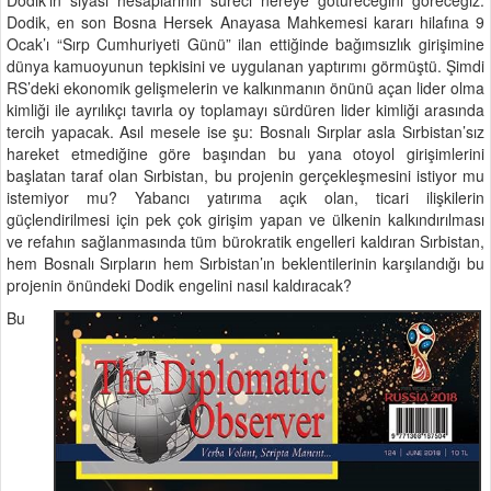
Dodik, en son Bosna Hersek Anayasa Mahkemesi kararı hilafına 9
Ocak’ı “Sırp Cumhuriyeti Günü” ilan ettiğinde bağımsızlık girişimine
dünya kamuoyunun tepkisini ve uygulanan yaptırımı görmüştü. Şimdi
RS’deki ekonomik gelişmelerin ve kalkınmanın önünü açan lider olma
kimliği ile ayrılıkçı tavırla oy toplamayı sürdüren lider kimliği arasında
tercih yapacak. Asıl mesele ise şu: Bosnalı Sırplar asla Sırbistan’sız
hareket etmediğine göre başından bu yana otoyol girişimlerini
başlatan taraf olan Sırbistan, bu projenin gerçekleşmesini istiyor mu
istemiyor mu? Yabancı yatırıma açık olan, ticari ilişkilerin
güçlendirilmesi için pek çok girişim yapan ve ülkenin kalkındırılması
ve refahın sağlanmasında tüm bürokratik engelleri kaldıran Sırbistan,
hem Bosnalı Sırpların hem Sırbistan’ın beklentilerinin karşılandığı bu
projenin önündeki Dodik engelini nasıl kaldıracak?
Bu