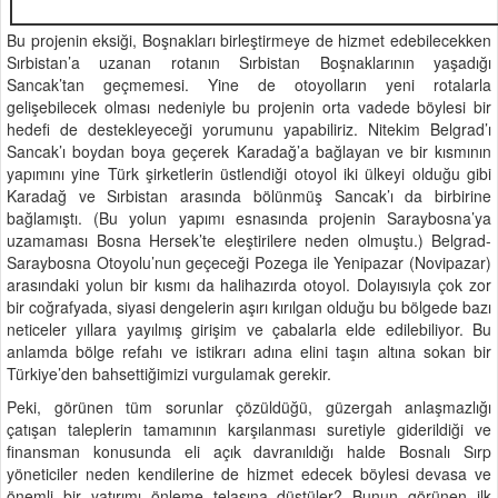
Bu projenin eksiği, Boşnakları birleştirmeye de hizmet edebilecekken
Sırbistan’a uzanan rotanın Sırbistan Boşnaklarının yaşadığı
Sancak’tan geçmemesi. Yine de otoyolların yeni rotalarla
gelişebilecek olması nedeniyle bu projenin orta vadede böylesi bir
hedefi de destekleyeceği yorumunu yapabiliriz. Nitekim Belgrad’ı
Sancak’ı boydan boya geçerek Karadağ’a bağlayan ve bir kısmının
yapımını yine Türk şirketlerin üstlendiği otoyol iki ülkeyi olduğu gibi
Karadağ ve Sırbistan arasında bölünmüş Sancak’ı da birbirine
bağlamıştı. (Bu yolun yapımı esnasında projenin Saraybosna’ya
uzamaması Bosna Hersek’te eleştirilere neden olmuştu.) Belgrad-
Saraybosna Otoyolu’nun geçeceği Pozega ile Yenipazar (Novipazar)
arasındaki yolun bir kısmı da halihazırda otoyol. Dolayısıyla çok zor
bir coğrafyada, siyasi dengelerin aşırı kırılgan olduğu bu bölgede bazı
neticeler yıllara yayılmış girişim ve çabalarla elde edilebiliyor. Bu
anlamda bölge refahı ve istikrarı adına elini taşın altına sokan bir
Türkiye’den bahsettiğimizi vurgulamak gerekir.
Peki, görünen tüm sorunlar çözüldüğü, güzergah anlaşmazlığı
çatışan taleplerin tamamının karşılanması suretiyle giderildiği ve
finansman konusunda eli açık davranıldığı halde Bosnalı Sırp
yöneticiler neden kendilerine de hizmet edecek böylesi devasa ve
önemli bir yatırımı önleme telaşına düştüler? Bunun görünen ilk