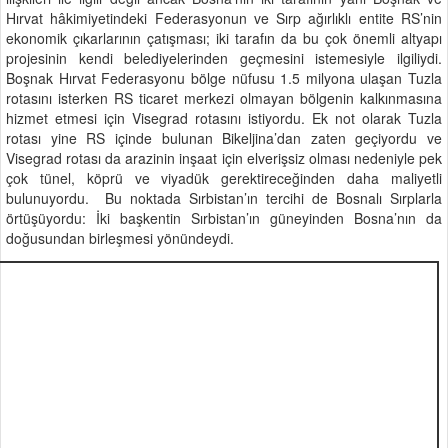
Hırvat hâkimiyetindeki Federasyonun ve Sırp ağırlıklı entite RS’nin
ekonomik çıkarlarının çatışması; iki tarafın da bu çok önemli altyapı
projesinin kendi belediyelerinden geçmesini istemesiyle ilgiliydi.
Boşnak Hırvat Federasyonu bölge nüfusu 1.5 milyona ulaşan Tuzla
rotasını isterken RS ticaret merkezi olmayan bölgenin kalkınmasına
hizmet etmesi için Visegrad rotasını istiyordu. Ek not olarak Tuzla
rotası yine RS içinde bulunan Bikeljina’dan zaten geçiyordu ve
Visegrad rotası da arazinin inşaat için elverişsiz olması nedeniyle pek
çok tünel, köprü ve viyadük gerektireceğinden daha maliyetli
bulunuyordu. Bu noktada Sırbistan’ın tercihi de Bosnalı Sırplarla
örtüşüyordu: İki başkentin Sırbistan’ın güneyinden Bosna’nın da
doğusundan birleşmesi yönündeydi.