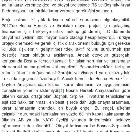
adına karar veremez dedi ve otoyol projesinde RS ve Boşnak-Hırvat
Federasyonu’nun birlikte karar vermesi gerektiğini savundu.
Proje aslında iki yıllık tartışma süreci sonrasında olgunlaşabildi.
2017’de Bosna Hersek ve Sırbistan otoyol projesi için anlaşmış,
finansman için Türkiye’ye ortak mektup göndermişti. O dönemde
otoyol maliyetinin 800 milyon Euro olacağı hesaplanıyordu. Türkiye
projeyi önemsedi ve gerek lojistik olarak önemli bulduğu için gerekse
iki ülke ilişkilerinin geliştirilmesindeki aktif rolünü sürdürmek için
desteğe hazır olduğunu açıklamıştı. Ancak otoyolun güzergahı
konusunda Bosna-Hersek kaynaklı bir takım sorunlar ve tartışmalar
bir sonraki adıma geçilmesini engelledi. Bosna-Hersek’teki tartışma
rotanın ülkenin doğusundaki Gorajde ve Visegrad ya da kuzeydeki
Tuzla’dan geçmesi üzerineydi. Ancak temelinde Bosna Hersek’in -
Dayton Anlaşmasından kalma- karar alınmasını ve uygulanmasını
zorlaştıran yönetim sistemiydi.
[1]
Bosna Hersek Anayasası’na göre
ülkenin kurucu ortağı olan Boşnak, Sırp ve Hırvatların temsilcilerine
eşit söz hakkı tanınması, en basit işlerde dahi üçlü onayın aranması,
karar alınmasının önündeki en büyük engel. Bu engel, ülkenin
çalışabilir durumdaki fabrikalarının yüzde 80’inin kapalı kalmasının da
ülkenin AB ya da NATO üyeliği yolunda ilerlemesinin sekteye
uğramasının da müsebbibi. Otoyol tartışması ise Boşnak-Sırp etnik
ilişkileri ile ilgili değil ancak Bosna’nın iki tarafının yani Boşnak ve