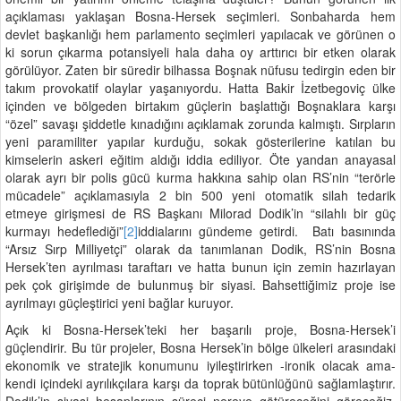
açıklaması yaklaşan Bosna-Hersek seçimleri. Sonbaharda hem
devlet başkanlığı hem parlamento seçimleri yapılacak ve görünen o
ki sorun çıkarma potansiyeli hala daha oy arttırıcı bir etken olarak
görülüyor. Zaten bir süredir bilhassa Boşnak nüfusu tedirgin eden bir
takım provokatif olaylar yaşanıyordu. Hatta Bakir İzetbegoviç ülke
içinden ve bölgeden birtakım güçlerin başlattığı Boşnaklara karşı
“özel” savaşı şiddetle kınadığını açıklamak zorunda kalmıştı. Sırpların
yeni paramiliter yapılar kurduğu, sokak gösterilerine katılan bu
kimselerin askeri eğitim aldığı iddia ediliyor. Öte yandan anayasal
olarak ayrı bir polis gücü kurma hakkına sahip olan RS’nin “terörle
mücadele” açıklamasıyla 2 bin 500 yeni otomatik silah tedarik
etmeye girişmesi de RS Başkanı Milorad Dodik’in “silahlı bir güç
kurmayı hedeflediği”
[2]
iddialarını gündeme getirdi. Batı basınında
“Arsız Sırp Milliyetçi” olarak da tanımlanan Dodik, RS’nin Bosna
Hersek’ten ayrılması taraftarı ve hatta bunun için zemin hazırlayan
pek çok girişimde de bulunmuş bir siyasi. Bahsettiğimiz proje ise
ayrılmayı güçleştirici yeni bağlar kuruyor.
Açık ki Bosna-Hersek’teki her başarılı proje, Bosna-Hersek’i
güçlendirir. Bu tür projeler, Bosna Hersek’in bölge ülkeleri arasındaki
ekonomik ve stratejik konumunu iyileştirirken -ironik olacak ama-
kendi içindeki ayrılıkçılara karşı da toprak bütünlüğünü sağlamlaştırır.
Dodik’in siyasi hesaplarının süreci nereye götüreceğini göreceğiz.