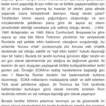
kadar sınırlı yaşandığı iki ayrı millet var ve birlikte yaşayamadıkları için
50 yıl önce yollarını ayırmış bu insanlar bir devlet çatısı altında
yaşamak üzere birleştirilmek isteniyor. Hangi devlet çatısı?
Taraflardan birinin sayıca çoğunluğunu oluşturduğu ve son
müzakerelerde şekillenen plana göre de sayıca az olanın
yönetimdeki etkinliği neredeyse yok edilmiş olduğu devlet… (1959-
1960 Anlaşmaları ve 1960 Kıbrıs Cumhuriyeti Anayasası’na göre
sayıca az olsa bile Kıbrıs Türkünün yönetimin her seviyesinde
Rumlarla eşit şekilde etkin katılımının olacağının vurgulandığı, bu
anlamda “kurucu ortak” pozisyonuyla söz konusu eski ortaklık
devletinde var olduğu sabittir ve “eşit etkin katılım” hukuki dayanağı
olan bir haktır.) Burada bir tarafın kurtuluş gününün diğer tarafın en
acı gün olarak takvimlerinde yer aldığına da değinmek gerekir. İki
kesimin de aynı duyguları paylaşarak birlikte kutlayabilecekleri tarihi
günleri yok. Örneğin EOKA’nın tedhiş hareketlerine başladığı gün
olan 1 Nisan’da Rumlar devletin her kademesinde kutlama
düzenleyip EOKA militanlarını madalyalarla takdir ve taltif ederken
Türk tarafı şehitlerine ağlıyor. 20 Temmuz ise Türk tarafında
katliamlardan kurtuluşun günü olarak minnetle anılırken Rum
tarafında nefretin en üst noktaya taşındığı gün olarak yaşanıyor.
Burada taraflar birbirini yeterince tanımıyor ya da güvensizlik ön
plana çıkıyor söylemlerinin bir tarafa bırakılması gerekir zira sınırların