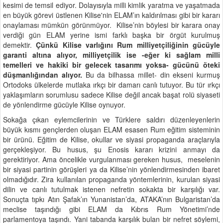
kesimi de temsil ediyor. Dolayısıyla milli kimlik yaratma ve yaşatmada
en büyük görevi üstlenen Kilise'nin ELAM’ın kaldırılması gibi bir kararı
onaylaması mümkün görünmüyor. Kilise’nin böylesi bir karara onay
verdiği gün ELAM yerine ismi farklı başka bir örgüt kurulmuş
demektir.
Çünkü Kilise varlığını Rum milliyetçiliğinin gücüyle
garanti altına alıyor, milliyetçilik ise -eğer ki sağlam milli
temelleri ve hakiki bir gelecek tasarımı yoksa- gücünü öteki
düşmanlığından alıyor.
Bu da bilhassa millet- din ekseni kurmuş
Ortodoks ülkelerde mutlaka ırkçı bir damarı canlı tutuyor. Bu tür ırkçı
yaklaşımların sorumlusu sadece Kilise değil ancak başat rolü siyaseti
de yönlendirme gücüyle Kilise oynuyor.
Sokağa çıkan eylemcilerinin ve Türklere saldırı düzenleyenlerin
büyük kısmı gençlerden oluşan ELAM esasen Rum eğitim sisteminin
bir ürünü. Eğitim de Kilise, okullar ve siyasi propaganda araçlarıyla
gerçekleşiyor. Bu husus, şu Enosis kararı krizini anmayı da
gerektiriyor. Ama öncelikle vurgulanması gereken husus, meselenin
bir siyasi partinin görüşleri ya da Kilise’nin yönlendirmesinden ibaret
olmadığıdır. Zira kullanılan propaganda yöntemlerinin, kurulan siyasi
dilin ve canlı tutulmak istenen nefretin sokakta bir karşılığı var.
Sonuçta tıpkı Atın Şafak’ın Yunanistan’da, ATAKA’nın Bulgaristan’da
meclise taşındığı gibi ELAM da Kıbrıs Rum Yönetimi’nde
parlamentoya taşındı. Yani tabanda karşılık bulan bir nefret söylemi,