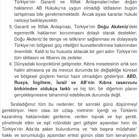
Türkiye’nin Garanti ve İttifak Anlaşmaları’ndan doğan
haklarının AB Hukuku'na uygun olmadığı iddiasının bugün
tartışılması bile gerekmemektedir. Ancak siyasi kararlar hukuki
neticeyi belirleyecektir.
Garanti ve İttifak Anlaşması, Türkiye’nin
Doğu Akdeniz
’deki
egemenlik haklarının korunmasını dolaylı olarak destekler;
Doğu Akdeniz’de denge ve istikrarın sağlanması ve dolayısıyla
Türkiye’nin bölgesel güç niteliğini kuvvetlendirmesi bakımından
önemlidir. Kaldı ki bu hususta atılacak bir geri adım Türkiye’nin
tüm iddiasını ve itibarını da zedeler.
Dünyadaki konjonktürel gelişmeler, Kıbrıs meselesinin artık son
halini almasına ya da mevcut durumda bir değişikliğe küresel
ve bölgesel güçlerin henüz hazır olmadığını gösteriyor.
ABD,
Rusya, İngiltere, İsrail ve AB’nin Kıbrıs tasavvuru
birbirinden oldukça farklı
ve hiç biri, bir diğerinin planın
gerçekleşmesine tahammül edebilecek durumda değil.
Sıraladığımız tüm bu nedenler, bir sonraki günü düşünmeyi
gerektiriyor. Hem olası bir uzlaşı metninin içeriği ve Türklerin
kazanılmış haklarındaki gerileme, verilen toprak ve kıyı şeridi,
yönetimde etkin ve eşit rolündeki geri gidişler açısından hem de
Türkiye’nin Ada’da asker bulundurma ve “tek başına müdahale”
hakkı ve sorumluluğu açısından ertesi günün olası tüm senaryoları