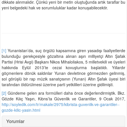
dikkate alınmalıdır. Çünkü yeni bir metin oluştuğunda artık taraflar bu
yeni belgedeki hak ve sorumluluklar kadar konuşabilecektir.
[1]
Yunanistan’da, suç örgütü kapsamına giren yasadışı faaliyetlerde
bulunduğu gerekçesiyle gözaltına alınan aşırı milliyetçi Altın Şafak
Partisi (Hrisi Avgi) Başkanı Nikos Mihaloliakos, 5 milletvekili ve üyeleri
hakkında Eylül 2013’te cezai kovuşturma başlatıldı. Yıllardır
göçmenlere dönük saldırılar Yunan devletince görmezden gelinmiş,
sol görüşlü bir rap müzik sanatçısının (Yunan) Altın Şafak üyesi biri
tarafından öldürülmesi üzerine parti yetkilileri üzerine gidilmişti.
[2]
Gündeme gelen ara formülleri daha önce değerlendirmiştik. Bkz.
Gözde Kılıç Yaşın, Kıbrıs’ta Güvenlik ve Garantiler, 9 Ocak 2017,
http://soyledik.com/tr/makale/2975/kibrista-guvenlik-ve-garantiler--
gozde-kilic-yasin.html
Yorumlar