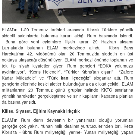
ELAM’ın 1-20 Temmuz tarihleri arasında Kıbrıslı Türklere yönelik
şiddetli saldırılarda bulunma kararı aldığı Rum basınında işlendi.
Buna göre yeni eylemlere ilişkin karar, 29 Haziran akşamı
Larnaka’da bulanan ELAM merkezinde alındı. Kıbrıs Barış
Harekatı’nın 42. yıldönümü olan 20 Temmuz’da şiddetin en üst
noktaya ulaşacağı düşünülüyor. ELAM merkezi önünde toplanan ve
tek tip siyah kıyafetler giyen Rum gençleri “EOKA yolumuzu
aydınlatıyor”, “Kıbrıs Helendir”, “Türkler Kıbrıs’tan dışarı” , “Zafere
Kadar Mücadele” ve “
Türk kanı içeceğiz
” sloganlar attı. Rum
gençlerin ellerinde kesici aletler bulunduğuna da dikkat çekildi. ELAM
militanlarının 20 Temmuz günü gruplar halinde KKTC sınırlarına
yönelik hareketler gerçekleştirme ve sınır kapılarını kapatma planları
da basına yansıdı.
Kilise, Siyaset, Eğitim Kaynaklı Irkçılık
ELAM’ın Rum derin devletinin bir yansıması olduğu yorumları
gerçeğe çok yakın. Yunan milli idealinin yürütücülerinden biri. Keza
Kıbrıs’ta –Kıbrıs Rum milliyetçiliği yerine- Yunan milliyetçiliği yapan