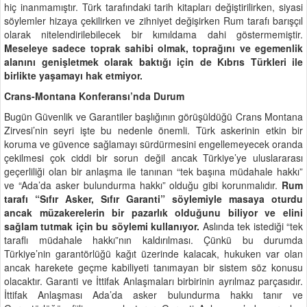
hiç inanmamıştır. Türk tarafındaki tarih kitapları değiştirilirken, siyasi
söylemler hizaya çekilirken ve zihniyet değişirken Rum tarafı barışçıl
olarak nitelendirilebilecek bir kımıldama dahi göstermemiştir.
Meseleye sadece toprak sahibi olmak, toprağını ve egemenlik
alanını genişletmek olarak baktığı için de Kıbrıs Türkleri ile
birlikte yaşamayı hak etmiyor.
Crans-Montana Konferansı’nda Durum
Bugün Güvenlik ve Garantiler başlığının görüşüldüğü Crans Montana
Zirvesi’nin seyri işte bu nedenle önemli. Türk askerinin etkin bir
koruma ve güvence sağlamayı sürdürmesini engellemeyecek oranda
çekilmesi çok ciddi bir sorun değil ancak Türkiye’ye uluslararası
geçerliliği olan bir anlaşma ile tanınan “tek başına müdahale hakkı”
ve “Ada’da asker bulundurma hakkı” olduğu gibi korunmalıdır.
Rum
tarafı “Sıfır Asker, Sıfır Garanti” söylemiyle masaya oturdu
ancak müzakerelerin bir pazarlık olduğunu biliyor ve elini
sağlam tutmak için bu söylemi kullanıyor.
Aslında tek istediği “tek
taraflı müdahale hakkı”nın kaldırılması. Çünkü bu durumda
Türkiye’nin garantörlüğü kağıt üzerinde kalacak, hukuken var olan
ancak harekete geçme kabiliyeti tanımayan bir sistem söz konusu
olacaktır. Garanti ve İttifak Anlaşmaları birbirinin ayrılmaz parçasıdır.
İttifak Anlaşması Ada’da asker bulundurma hakkı tanır ve