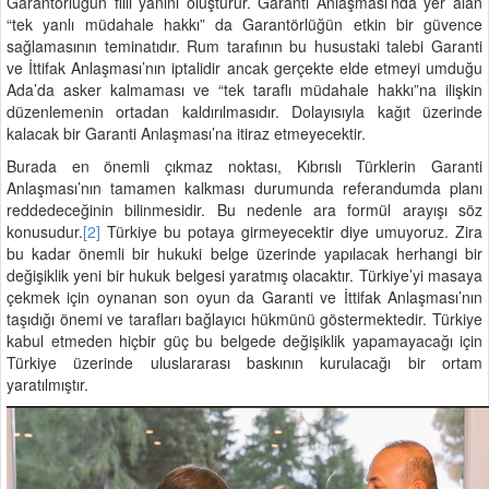
Garantörlüğün fiili yanını oluşturur. Garanti Anlaşması’nda yer alan
“tek yanlı müdahale hakkı” da Garantörlüğün etkin bir güvence
sağlamasının teminatıdır. Rum tarafının bu husustaki talebi Garanti
ve İttifak Anlaşması’nın iptalidir ancak gerçekte elde etmeyi umduğu
Ada’da asker kalmaması ve “tek taraflı müdahale hakkı”na ilişkin
düzenlemenin ortadan kaldırılmasıdır. Dolayısıyla kağıt üzerinde
kalacak bir Garanti Anlaşması’na itiraz etmeyecektir.
Burada en önemli çıkmaz noktası, Kıbrıslı Türklerin Garanti
Anlaşması’nın tamamen kalkması durumunda referandumda planı
reddedeceğinin bilinmesidir. Bu nedenle ara formül arayışı söz
konusudur.
[2]
Türkiye bu potaya girmeyecektir diye umuyoruz. Zira
bu kadar önemli bir hukuki belge üzerinde yapılacak herhangi bir
değişiklik yeni bir hukuk belgesi yaratmış olacaktır. Türkiye’yi masaya
çekmek için oynanan son oyun da Garanti ve İttifak Anlaşması’nın
taşıdığı önemi ve tarafları bağlayıcı hükmünü göstermektedir. Türkiye
kabul etmeden hiçbir güç bu belgede değişiklik yapamayacağı için
Türkiye üzerinde uluslararası baskının kurulacağı bir ortam
yaratılmıştır.