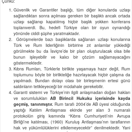
Çünkü:
Güvenlik ve Garantiler başlığı, tüm diğer konularda uzlaşı
sağlandıktan sonra açılması gereken bir başlıktı ancak ortada
uzlaşı sağlanıp kapatılmış hiçbir başlık yokken konferans
toplanıverdi. Bu, hedefi Türkiye olan bir oyun oynandığı
yönünde ciddi şüphe yaratmaktadır.
Görüşmelerde bazı başlıklarda sağlanan uzlaşı konularına
Türk ve Rum liderliğinin birbirine zıt anlamlar yüklediği
görülmekte bu da İsviçre’de bir plan oluşturulacak olsa bile
bunun işleyebilir ve kalıcı bir çözüm sağlamayacağını
göstermektedir.
Kıbrıs Rumları, Türklerle birlikte yaşamaya hazır değil, Rum
toplumunu böyle bir birlikteliğe hazırlayacak hiçbir çalışma da
yapılmadı. Bundan dolayı olası bir birleşmenin ertesi günü
saldırıların tetikleyeceği bir müdahale gerekebilir.
Garanti sistemi ve Türkiye’nin ilgili anlaşmadan doğan hakları
ve sorumlulukları
AB Birincil Hukuku içerisinde kayda
geçmiş, tanınmıştır.
Rum tarafı 2004’de AB üyesi olduğunda
yaptığı Katılım Antlaşması ekinde yer alan 3 numaralı
protokolün giriş kısmında “Kıbrıs Cumhuriyeti’nin Avrupa
Birliği’ne katılması, (1960) Kuruluş Antlaşması’nın taraflarının
hak ve yükümlülüklerini etkilemeyecektir” denilmektedir. Yani