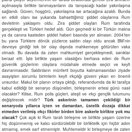
açılmasıyla birlikte tanımayanların da tanıyacağı kadar yakınlaşma
sağlandı. Güven, hoşgörü, yakınlaşma ise artacağına azaldı. Bunda
en etkili olanı ise yukarıda bahsettiğimiz şiddet olaylarına Rum
devletinin yaklaşımı oldu. Zira şiddet olayları Rum tarafında
gerçekleşti ve Türkleri hedef aldı. Gün geçmedi ki bir Türkün malına
ya da canına kasteden şiddet haberi basında yer almasın. 2004’ten
bu yana Türklere dönük yüzlerce saldırı olayı oldu ancak BM’nin
devreye girdiği tek bir olay dışında mahkemeye götürülen vaka
olmadı. Bu davada da zaten mahkumiyet gerçekleşmedi, sanıklar
beraat etti. İşte birlikte yaşam olasılığını berhava eden de Rum
güvenlik güçlerinin olaylara müdahale etmede seçici ve keyfi
davranmasıdır. Saldırıların münferit boyutta kalmamasından ziyade
asayişten sorumlu birimlerin keyfi ırkçılığı güveni yıkan en önemli
unsurdur. Makul bir planın ortaya çıktığı, referandumda da iki tarafça
kabul edildiği bir senaryo düşünelim, birleşmenin ertesi günü nasıl
olacaktır? Kilise, Rum polis güçleri, ateşli ve ırkçı gençlik tutumunu
değiştirecek midir?
Türk askerinin tamamen çekildiği bir
senaryoda yıllarca içten ve damardan, üstelik dozaja dikkat
etmeden verilmiş ırkçı fikirler birden bire askerle birlikte yok mu
olacak?
Çok açık ki Rum tarafı birleşme ve birlikte yaşam üzerine
hiç düşünmemiş ve kalıcı sürdürülebilir bir birliktelik için hiçbir adım
atmamış, emek sarf etmemiştir. Muhtemeldir ki birleşmeye de zaten