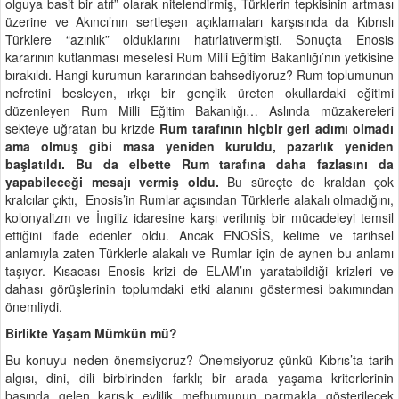
olguya basit bir atıf” olarak nitelendirmiş, Türklerin tepkisinin artması
üzerine ve Akıncı’nın sertleşen açıklamaları karşısında da Kıbrıslı
Türklere “azınlık” olduklarını hatırlatıvermişti. Sonuçta Enosis
kararının kutlanması meselesi Rum Milli Eğitim Bakanlığı’nın yetkisine
bırakıldı. Hangi kurumun kararından bahsediyoruz? Rum toplumunun
nefretini besleyen, ırkçı bir gençlik üreten okullardaki eğitimi
düzenleyen Rum Milli Eğitim Bakanlığı… Aslında müzakereleri
sekteye uğratan bu krizde
Rum tarafının hiçbir geri adımı olmadı
ama olmuş gibi masa yeniden kuruldu, pazarlık yeniden
başlatıldı. Bu da elbette Rum tarafına daha fazlasını da
yapabileceği mesajı vermiş oldu.
Bu süreçte de kraldan çok
kralcılar çıktı, Enosis’in Rumlar açısından Türklerle alakalı olmadığını,
kolonyalizm ve İngiliz idaresine karşı verilmiş bir mücadeleyi temsil
ettiğini ifade edenler oldu. Ancak ENOSİS, kelime ve tarihsel
anlamıyla zaten Türklerle alakalı ve Rumlar için de aynen bu anlamı
taşıyor. Kısacası Enosis krizi de ELAM’ın yaratabildiği krizleri ve
dahası görüşlerinin toplumdaki etki alanını göstermesi bakımından
önemliydi.
Birlikte Yaşam Mümkün mü?
Bu konuyu neden önemsiyoruz? Önemsiyoruz çünkü Kıbrıs’ta tarih
algısı, dini, dili birbirinden farklı; bir arada yaşama kriterlerinin
başında gelen karışık evlilik mefhumunun parmakla gösterilecek