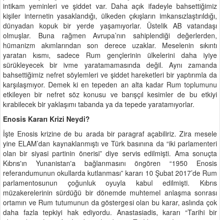
intikam yeminleri ve şiddet var. Daha açık ifadeyle bahsettiğimiz
kişiler internetin yasaklandığı, ülkeden çıkışların imkansızlaştırıldığı,
dünyadan kopuk bir yerde yaşamıyorlar. Üstelik AB vatandaşı
olmuşlar. Buna rağmen Avrupa’nın sahiplendiği değerlerden,
hümanizm akımlarından son derece uzaklar. Meselenin sıkıntı
yaratan kısmı, sadece Rum gençlerinin ülkelerini daha iyiye
sürükleyecek bir ivme yaratamamasında değil. Aynı zamanda
bahsettiğimiz nefret söylemleri ve şiddet hareketleri bir yaptırımla da
karşılaşmıyor. Demek ki en tepeden an alta kadar Rum toplumunu
etkileyen bir nefret söz konusu ve barışçıl kesimler de bu etkiyi
kırabilecek bir yaklaşımı tabanda ya da tepede yaratamıyorlar.
Enosis Kararı Krizi Neydi?
İşte Enosis krizine de bu arada bir paragraf açabiliriz. Zira mesele
yine ELAM’dan kaynaklanmıştı ve Türk basınına da “iki parlamenteri
olan bir siyasi partinin önerisi” diye servis edilmişti. Ama sonuçta
Kıbrıs'ın Yunanistan'a bağlanmasını öngören “1950 Enosis
referandumunun okullarda kutlanması” kararı 10 Şubat 2017’de Rum
parlamentosunun çoğunluk oyuyla kabul edilmişti. Kıbrıs
müzakerelerinin sürdüğü bir dönemde muhtemel anlaşma sonrası
ortamın ve Rum tutumunun da göstergesi olan bu karar, aslında çok
daha fazla tepkiyi hak ediyordu. Anastasiadis, kararı “Tarihi bir