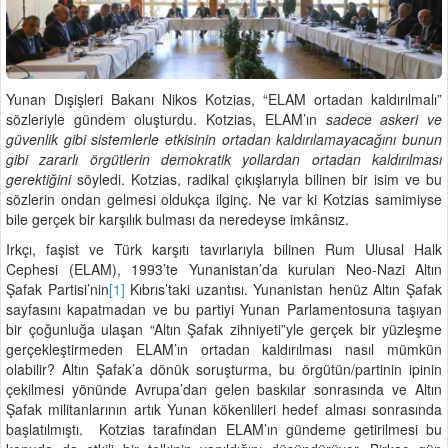
Yunan Dışişleri Bakanı Nikos Kotzias, “ELAM ortadan kaldırılmalı”
sözleriyle gündem oluşturdu. Kotzias, ELAM’ın
sadece askeri ve
güvenlik gibi sistemlerle etkisinin ortadan kaldırılamayacağını bunun
gibi zararlı örgütlerin demokratik yollardan ortadan kaldırılması
gerektiğini
söyledi. Kotzias, radikal çıkışlarıyla bilinen bir isim ve bu
sözlerin ondan gelmesi oldukça ilginç. Ne var ki Kotzias samimiyse
bile gerçek bir karşılık bulması da neredeyse imkânsız.
Irkçı, faşist ve Türk karşıtı tavırlarıyla bilinen Rum Ulusal Halk
Cephesi (ELAM), 1993’te Yunanistan’da kurulan Neo-Nazi Altın
Şafak Partisi’nin
[1]
Kıbrıs’taki uzantısı. Yunanistan henüz Altın Şafak
sayfasını kapatmadan ve bu partiyi Yunan Parlamentosuna taşıyan
bir çoğunluğa ulaşan “Altın Şafak zihniyeti”yle gerçek bir yüzleşme
gerçekleştirmeden ELAM’ın ortadan kaldırılması nasıl mümkün
olabilir? Altın Şafak’a dönük soruşturma, bu örgütün/partinin ipinin
çekilmesi yönünde Avrupa’dan gelen baskılar sonrasında ve Altın
Şafak militanlarının artık Yunan kökenlileri hedef alması sonrasında
başlatılmıştı. Kotzias tarafından ELAM’ın gündeme getirilmesi bu