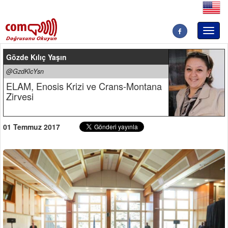
Toggl
naviga
Gözde Kılıç Yaşın
@GzdKlcYsn
ELAM, Enosis Krizi ve Crans-Montana
Zirvesi
01 Temmuz 2017