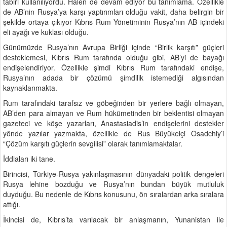
tabiri kullanılıyordu. Halen de devam ediyor bu tanımlama. Özellikle
de AB’nin Rusya’ya karşı yaptırımları olduğu vakit, daha belirgin bir
şekilde ortaya çıkıyor Kıbrıs Rum Yönetiminin Rusya’nın AB içindeki
eli ayağı ve kuklası olduğu.
Günümüzde Rusya’nın Avrupa Birliği içinde “Birlik karşıtı” güçleri
desteklemesi, Kıbrıs Rum tarafında olduğu gibi, AB’yi de bayağı
endişelendiriyor. Özellikle şimdi Kıbrıs Rum tarafındaki endişe,
Rusya’nın adada bir çözümü şimdilik istemediği algısından
kaynaklanmakta.
Rum tarafındaki tarafsız ve göbeğinden bir yerlere bağlı olmayan,
AB’den para almayan ve Rum hükümetinden bir beklentisi olmayan
gazeteci ve köşe yazarları, Anastasiadis’in endişelerini destekler
yönde yazılar yazmakta, özellikle de Rus Büyükelçi Osadchiy’i
“Çözüm karşıtı güçlerin sevgilisi” olarak tanımlamaktalar.
İddiaları iki tane.
Birincisi, Türkiye-Rusya yakınlaşmasının dünyadaki politik dengeleri
Rusya lehine bozduğu ve Rusya’nın bundan büyük mutluluk
duyduğu. Bu nedenle de Kıbrıs konusunu, ön sıralardan arka sıralara
attığı.
İkincisi de, Kıbrıs’ta varılacak bir anlaşmanın, Yunanistan ile