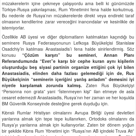
müzakerelerin içine çekmeye çalışıyordu ama belli ki günümüzde
Türkiye-Rusya yakınlaşması, Rum Yönetimini fena halde korkutmuş.
Bu nedenle de Rusya’nın müzakerelerde direkt veya endirekt taraf
olmasının kendilerine zarar vereceğini inancındalar ve kesinlikle de
istemiyorlar.
Özellikle AB üyesi ve diğer diplomatların katılmaktan kaçındığı bu
seminere Rusya Federasyonunun Lefkoşa Büyükelçisi Stanislaw
Osadchiy’in katılması Anastasiadis’i fena halde sinirlendirmiş. Söz
konusu
“Çözüm karşıtı” bu semineri, Annan Planı
Referandumunda “Evet”e karşı bir cephe kuran aynı kişilerin
oluşturduğu beş siyasi partinin organize ettiğini çok iyi bilen
Anastasiadis, elinden daha fazlası gelemediği için de, Rus
Büyükelçinin “seminerin içeriğini yanlış anladım” demesini iyi
niyetle karşılamak zorunda kalmış.
Zaten Rus Büyükelçiyi
“Personna non grata” yani “İstenmeyen kişi” ilan etmeye de asla
cesaret edemezdi Anastasiadis, Rusya’nın her zaman ve her koşulda
BM Güvenlik Konseyinde desteğine gerek duyduğu için.
Kıbrıslı Rumlar Hristiyan olmalarını Avrupa Birliği üyesi devletleri
yanlarına almak için tepe tepe kullanırken, Ortodoks olmalarını da
Rusya’yı yanlarına almak için kullanıyorlar. Zaten bir dönem yoğun
bir şekilde Kıbrıs Rum Yönetimi için “Rusya’nın AB içindeki Truva Atı”