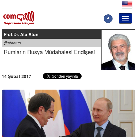
Toggl
naviga
Prof.Dr. Ata Atun
@ataatun
Rumların Rusya Müdahalesi Endişesi
14 Şubat 2017