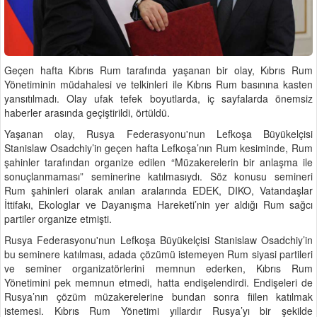
Geçen hafta Kıbrıs Rum tarafında yaşanan bir olay, Kıbrıs Rum
Yönetiminin müdahalesi ve telkinleri ile Kıbrıs Rum basınına kasten
yansıtılmadı. Olay ufak tefek boyutlarda, iç sayfalarda önemsiz
haberler arasında geçiştirildi, örtüldü.
Yaşanan olay, Rusya Federasyonu'nun Lefkoşa Büyükelçisi
Stanislaw Osadchiy’in geçen hafta Lefkoşa’nın Rum kesiminde, Rum
şahinler tarafından organize edilen “Müzakerelerin bir anlaşma ile
sonuçlanmaması” seminerine katılmasıydı. Söz konusu semineri
Rum şahinleri olarak anılan aralarında EDEK, DIKO, Vatandaşlar
İttifakı, Ekologlar ve Dayanışma Hareketi’nin yer aldığı Rum sağcı
partiler organize etmişti.
Rusya Federasyonu'nun Lefkoşa Büyükelçisi Stanislaw Osadchiy’in
bu seminere katılması, adada çözümü istemeyen Rum siyasi partileri
ve seminer organizatörlerini memnun ederken, Kıbrıs Rum
Yönetimini pek memnun etmedi, hatta endişelendirdi. Endişeleri de
Rusya’nın çözüm müzakerelerine bundan sonra fiilen katılmak
istemesi. Kıbrıs Rum Yönetimi yıllardır Rusya’yı bir şekilde