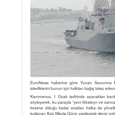
EuroNews haberine göre Yunan Savunma B
istediklerini bunun için halktan bağış talep edece
Kammenos, 1 Ocak tarihinde açacakları banka
söyleyerek, bu parayla “yeni fırkateyn ve sancak
kesime olduğu kadar sıradan halka da yönelik 
kutlanan Aziz Nikola Günü vesilesiyle deniz 