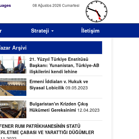
uages
08 Ağustos 2026 Cumartesi
r
Strateji
İletişim
azar Arşivi
21. Yüzyıl Türkiye Enstitüsü
Başkanı: Yunanistan, Türkiye-AB
ilişkilerini kendi lehine
llanacaktır
22.09.2023
Ermeni İddiaları v. Hukuk ve
Siyasal Lobicilik
09.05.2023
Bulgaristan'ın Krizden Çıkış
Hükümeti Gereksinimi
12.04.2023
FENER RUM PATRİKHANESİNİN STATÜ
ERLETME ÇABASI VE YARATTIĞI DÜĞÜMLER
.11.2022