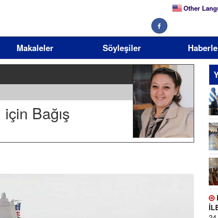
Other Lang
Makaleler
Söyleşiler
Haberle
Y
için Bağış
ku
İL
24