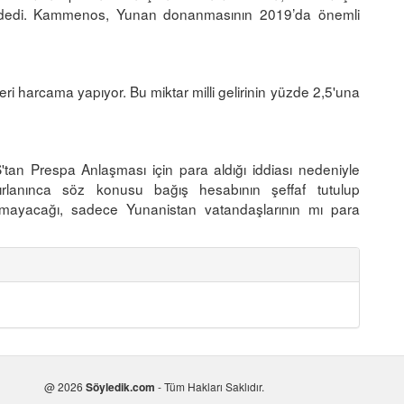
.” dedi. Kammenos, Yunan donanmasının 2019’da önemli
eri harcama yapıyor. Bu miktar milli gelirinin yüzde 2,5'una
an Prespa Anlaşması için para aldığı iddiası nedeniyle
tırlanınca söz konusu bağış hesabının şeffaf tutulup
 olmayacağı, sadece Yunanistan vatandaşlarının mı para
@ 2026
Söyledik.com
- Tüm Hakları Saklıdır.