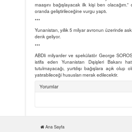
maaşını bağışlayacak ilk kişi ben olacağım
oranda geliştirileceğine vurgu yaptı.
***
Yunanistan, yıllık 5 milyar avronun üzerinde ask
denk geliyor.
***
ABDli milyarder ve spekülatör George SOROS't
istifa eden Yunanistan Dışişleri Bakanı ha
tutulmayacağı, yurtdışı bağışlara açık olup
yatırabileceği hususları merak edilecektir.
Yorumlar
Ana Sayfa