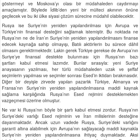
göstermeyi ve Moskova’yı olası bir müdahaleden caydırmayı
amaçlamıştır. Böylede İdlib’den yeni bir mülteci akınının önüne
geçilecek ve bu iki ülke siyasi çözüm sürecine müdahil olabilecektir.
Rusya ise Suriye’nin yeniden yapılandırılması için Avrupa ve
Türkiye’nin finansal desteğini sağlamak istemiştir. Bu noktada ne
Rusya’nın ne de İran’ın Suriye’nin yeniden yapılandırılmasını finanse
edecek kaynağa sahip olmayışı, Batılı aktörlerin bu sürece dâhil
olmasını gerektirmektedir. Lakin gerek Türkiye gerekse de Avrupa’nın
Suriye’ye finansal destekte bulunması için Rusya’nın bazı
şartları kabul etmesi lazımdır. Bunlar sırasıyla: yeni Suriye
anayasanın yazılması, her türlü müdahaleden uzak ve şeffaf
seçimlerin yapılması ve seçimler sonrası Esed’in iktidarı bırakmasıdır.
Diğer bir deyişle zirvede yapılan pazarlık Türkiye, Almanya ve
Fransa’nın Suriye’nin yeniden yapılandırılmasına maddi kaynak
sağlama karşılığında Rusya’nın Esed rejimini desteklemekten
vazgeçmesi üzerine olmuştur.
Ne var ki Rusya’nın böyle bir şartı kabul etmesi zordur. Rusya’nın
Suriye’deki varlığı Esed rejiminin ve İran milislerinin desteğine
dayanmaktadır. Ancak uzun vadede Rusya, Suriye’deki varlığını
garanti altına alabilmek için Avrupa’nın sağlayacağı maddi kaynakla
Suriye’nin yeniden yapılandırılmasına ihtiyaç duymaktadır. Aksi