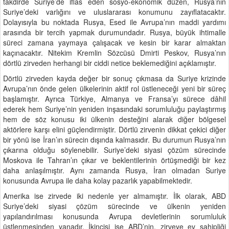
takdirde Suriye’de iflas eden sosyo-ekonomik düzen, Rusya’nın
Suriye’deki varlığını ve uluslararası konumunu zayıflatacaktır.
Dolayısıyla bu noktada Rusya, Esed ile Avrupa’nın maddi yardımı
arasında bir tercih yapmak durumundadır. Rusya, büyük ihtimalle
süreci zamana yaymaya çalışacak ve kesin bir karar almaktan
kaçınacaktır. Nitekim Kremlin Sözcüsü Dmirti Peskov, Rusya’nın
dörtlü zirveden herhangi bir ciddi netice beklemediğini açıklamıştır.
Dörtlü zirveden kayda değer bir sonuç çıkmasa da Suriye krizinde
Avrupa’nın önde gelen ülkelerinin aktif rol üstleneceği yeni bir süreç
başlamıştır. Ayrıca Türkiye, Almanya ve Fransa’yı sürece dâhil
ederek hem Suriye’nin yeniden inşasındaki sorumluluğu paylaştırmış
hem de söz konusu iki ülkenin desteğini alarak diğer bölgesel
aktörlere karşı elini güçlendirmiştir. Dörtlü zirvenin dikkat çekici diğer
bir yönü ise İran’ın sürecin dışında kalmasıdır. Bu durumun Rusya’nın
çıkarına olduğu söylenebilir. Suriye’deki siyasi çözüm sürecinde
Moskova ile Tahran’ın çıkar ve beklentilerinin örtüşmediği bir kez
daha anlaşılmıştır. Aynı zamanda Rusya, İran olmadan Suriye
konusunda Avrupa ile daha kolay pazarlık yapabilmektedir.
Amerika ise zirvede iki nedenle yer almamıştır. İlk olarak, ABD
Suriye’deki siyasi çözüm sürecinde ve ülkenin yeniden
yapılandırılması konusunda Avrupa devletlerinin sorumluluk
üstlenmesinden yanadır. İkincisi ise ABD’nin, zirveye ev sahipliği