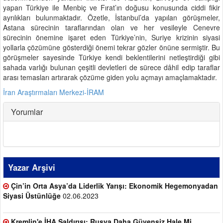
yapan Türkiye ile Menbiç ve Fırat’ın doğusu konusunda ciddi fikir
ayrılıkları bulunmaktadır. Özetle, İstanbul’da yapılan görüşmeler,
Astana sürecinin taraflarından olan ve her vesileyle Cenevre
sürecinin önemine işaret eden Türkiye’nin, Suriye krizinin siyasi
yollarla çözümüne gösterdiği önemi tekrar gözler önüne sermiştir. Bu
görüşmeler sayesinde Türkiye kendi beklentilerini netleştirdiği gibi
sahada varlığı bulunan çeşitli devletleri de sürece dâhil edip taraflar
arası temasları artırarak çözüme giden yolu açmayı amaçlamaktadır.
İran Araştırmaları Merkezi-İRAM
Yorumlar
Yazar Arşivi
Çin’in Orta Asya’da Liderlik Yarışı: Ekonomik Hegemonyadan
Siyasi Üstünlüğe
02.06.2023
Kremlin'e İHA Saldırısı: Rusya Daha Güvensiz Hale Mi