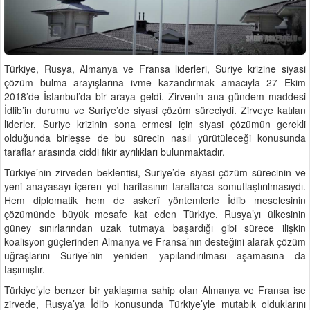
Türkiye, Rusya, Almanya ve Fransa liderleri, Suriye krizine siyasi
çözüm bulma arayışlarına ivme kazandırmak amacıyla 27 Ekim
2018’de İstanbul’da bir araya geldi. Zirvenin ana gündem maddesi
İdlib’in durumu ve Suriye’de siyasi çözüm süreciydi. Zirveye katılan
liderler, Suriye krizinin sona ermesi için siyasi çözümün gerekli
olduğunda birleşse de bu sürecin nasıl yürütüleceği konusunda
taraflar arasında ciddi fikir ayrılıkları bulunmaktadır.
Türkiye’nin zirveden beklentisi, Suriye’de siyasi çözüm sürecinin ve
yeni anayasayı içeren yol haritasının taraflarca somutlaştırılmasıydı.
Hem diplomatik hem de askerî yöntemlerle İdlib meselesinin
çözümünde büyük mesafe kat eden Türkiye, Rusya’yı ülkesinin
güney sınırlarından uzak tutmaya başardığı gibi sürece ilişkin
koalisyon güçlerinden Almanya ve Fransa’nın desteğini alarak çözüm
uğraşlarını Suriye’nin yeniden yapılandırılması aşamasına da
taşımıştır.
Türkiye’yle benzer bir yaklaşıma sahip olan Almanya ve Fransa ise
zirvede, Rusya’ya İdlib konusunda Türkiye’yle mutabık olduklarını