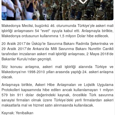
Makedonya Meclisi, bugünkü 46. oturumunda Türkiye’yle askeri mali
işbirliği anlaşmasını 54 "evet" oyuyla kabul etti. Anlaşmayla birlikte,
Makedonya ordusunun kullanımına 1,5 milyon Dolar hibe edilecek.
20 Aralık 2017’de Üsküp’te Savunma Bakanı Radmila Şekerinska ve
29 Aralık 2017’de Ankara’da Milli Savunma Bakanı Nurettin Canikli
tarafından imzalanan askeri mali işbirliği anlaşması, 2 Mayıs 2018'de
Bakanlar Kurulu'ndan geçmişti.
Söz konusu anlaşma, askeri mali işbirliği alanında Türkiye ve
Makedonya'nın 1998-2010 yılları arasında yaptığı 24. askeri anlaşma
olacak.
Anlaşmaya birlikte, Askeri Hibe Anlaşmaları ve Lojistik Uygulama
Protokolleri kapsamında hibe edilen ancak kullanılamayan 1 milyon
579 bin 911 dolar değerindeki kaynak, öncelikle Türk savunma
sanayisi firmaları olmak üzere Türkiye’deki yerli firmalardan askeri
maksatlarla mal ve hizmet satın alınmasında kullanılacak.
Kaynak: Yenibalkan