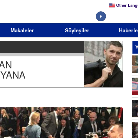
Other Lang
Makaleler
Söyleşiler
Haberle
Y
TAN
 YANA
10