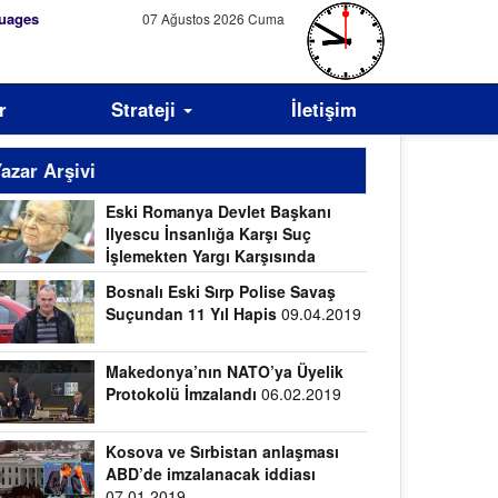
uages
07 Ağustos 2026 Cuma
r
Strateji
İletişim
azar Arşivi
Eski Romanya Devlet Başkanı
Ilyescu İnsanlığa Karşı Suç
İşlemekten Yargı Karşısında
.04.2019
Bosnalı Eski Sırp Polise Savaş
Suçundan 11 Yıl Hapis
09.04.2019
Makedonya’nın NATO’ya Üyelik
Protokolü İmzalandı
06.02.2019
Kosova ve Sırbistan anlaşması
ABD’de imzalanacak iddiası
07.01.2019