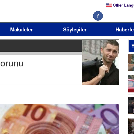
Other Lang
Makaleler
Söyleşiler
Haberle
Y
 sorunu
10