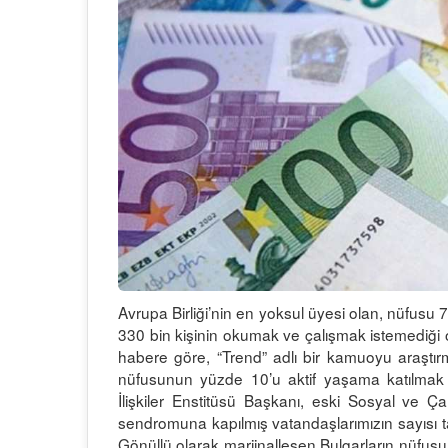
Avrupa Birliği’nin en yoksul üyesi olan, nüfusu 7
330 bin kişinin okumak ve çalışmak istemediği o
habere göre, “Trend” adlı bir kamuoyu araştır
nüfusunun yüzde 10’u aktif yaşama katılmak i
İlişkiler Enstitüsü Başkanı, eski Sosyal ve Ça
sendromuna kapılmış vatandaşlarımızın sayısı tah
Gönüllü olarak marjinalleşen Bulgarların nüfusunu