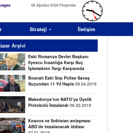
uages
06 Ağustos 2026 Perşembe
r
Strateji
İletişim
azar Arşivi
Eski Romanya Devlet Başkanı
Ilyescu İnsanlığa Karşı Suç
İşlemekten Yargı Karşısında
.04.2019
Bosnalı Eski Sırp Polise Savaş
Suçundan 11 Yıl Hapis
09.04.2019
Makedonya’nın NATO’ya Üyelik
Protokolü İmzalandı
06.02.2019
Kosova ve Sırbistan anlaşması
ABD’de imzalanacak iddiası
07.01.2019