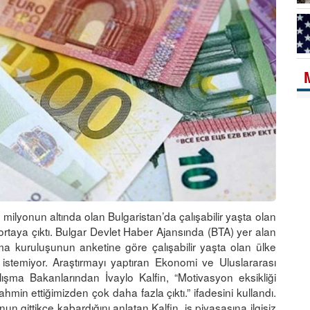
 milyonun altında olan Bulgaristan’da çalışabilir yaşta olan
rtaya çıktı. Bulgar Devlet Haber Ajansında (BTA) yer alan
ma kuruluşunun anketine göre çalışabilir yaşta olan ülke
stemiyor. Araştırmayı yaptıran Ekonomi ve Uluslararası
lışma Bakanlarından İvaylo Kalfin, “Motivasyon eksikliği
min ettiğimizden çok daha fazla çıktı.” ifadesini kullandı.
n gittikçe kabardığını anlatan Kalfin, iş piyasasına ilgisiz